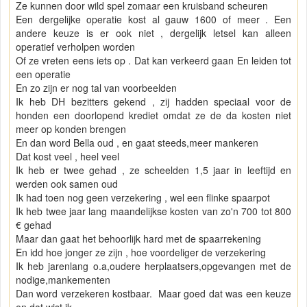
Ze kunnen door wild spel zomaar een kruisband scheuren
Een dergelijke operatie kost al gauw 1600 of meer . Een
andere keuze is er ook niet , dergelijk letsel kan alleen
operatief verholpen worden
Of ze vreten eens iets op . Dat kan verkeerd gaan En leiden tot
een operatie
En zo zijn er nog tal van voorbeelden
Ik heb DH bezitters gekend , zij hadden speciaal voor de
honden een doorlopend krediet omdat ze de da kosten niet
meer op konden brengen
En dan word Bella oud , en gaat steeds,meer mankeren
Dat kost veel , heel veel
Ik heb er twee gehad , ze scheelden 1,5 jaar in leeftijd en
werden ook samen oud
Ik had toen nog geen verzekering , wel een flinke spaarpot
Ik heb twee jaar lang maandelijkse kosten van zo'n 700 tot 800
€ gehad
Maar dan gaat het behoorlijk hard met de spaarrekening
En idd hoe jonger ze zijn , hoe voordeliger de verzekering
Ik heb jarenlang o.a,oudere herplaatsers,opgevangen met de
nodige,mankementen
Dan word verzekeren kostbaar. Maar goed dat was een keuze