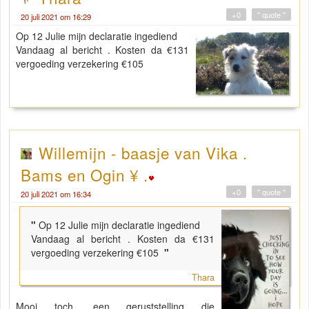
+0
" quote "
20 juli 2021 om 16:29
Op 12 Julie mijn declaratie ingediend
Vandaag al bericht . Kosten da €131
vergoeding verzekering €105
Willemijn - baasje van Vika .
Bams en Ogin ¥ .
+0
" quote "
20 juli 2021 om 16:34
"
Op 12 Julie mijn declaratie ingediend
Vandaag al bericht . Kosten da €131
vergoeding verzekering €105
"
Thara
Mooi toch, een geruststelling die