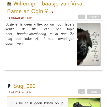
Willemijn - baasje van Vika .
Bams en Ogin ¥ .
+0
" quote "
16 juli 2021 om 14:40
Suzie er is geen kritiek op jou hoor, ieders
keuze, de titel van het topic
heet.....
hondenverzekering, ja of nee.
Zo
mag een ieder zijn / haar ervaringen
opschrijven.
Sug_063
+0
" quote "
16 juli 2021 om 14:44
"
Suzie er is geen kritiek op jou