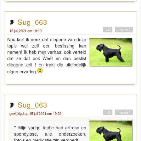
Sug_063
+0
" quote "
15 juli 2021 om 19:19
Nou kort ik denk dat diegene van deze
topic wel zelf een beslissing kan
nemen! Ik heb mijn verhaal ook verteld
dat ze dat ook Weet en dan beslist
diegene zelf ! En trekt die uiteindelijk
eigen ervaring
Sug_063
+0
" quote "
gewijzigd op 15 juli 2021 om 19:22
"
Mijn vorige teefje had artrose en
spondylose, alle onderzoeken,
foto's en medicatie zijn vergoedt.