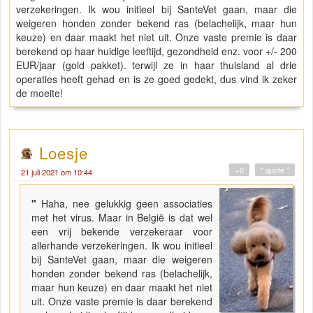
verzekeringen. Ik wou initieel bij SanteVet gaan, maar die
weigeren honden zonder bekend ras (belachelijk, maar hun
keuze) en daar maakt het niet uit. Onze vaste premie is daar
berekend op haar huidige leeftijd, gezondheid enz. voor +/- 200
EUR/jaar (gold pakket). terwijl ze in haar thuisland al drie
operaties heeft gehad en is ze goed gedekt, dus vind ik zeker
de moeite!
Loesje
+0
" quote "
21 juli 2021 om 10:44
"
Haha, nee gelukkig geen associaties
met het virus. Maar in België is dat wel
een vrij bekende verzekeraar voor
allerhande verzekeringen. Ik wou initieel
bij SanteVet gaan, maar die weigeren
honden zonder bekend ras (belachelijk,
maar hun keuze) en daar maakt het niet
uit. Onze vaste premie is daar berekend