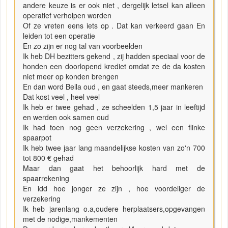
andere keuze is er ook niet , dergelijk letsel kan alleen
operatief verholpen worden
Of ze vreten eens iets op . Dat kan verkeerd gaan En
leiden tot een operatie
En zo zijn er nog tal van voorbeelden
Ik heb DH bezitters gekend , zij hadden speciaal voor de
honden een doorlopend krediet omdat ze de da kosten
niet meer op konden brengen
En dan word Bella oud , en gaat steeds,meer mankeren
Dat kost veel , heel veel
Ik heb er twee gehad , ze scheelden 1,5 jaar in leeftijd
en werden ook samen oud
Ik had toen nog geen verzekering , wel een flinke
spaarpot
Ik heb twee jaar lang maandelijkse kosten van zo'n 700
tot 800 € gehad
Maar dan gaat het behoorlijk hard met de
spaarrekening
En idd hoe jonger ze zijn , hoe voordeliger de
verzekering
Ik heb jarenlang o.a,oudere herplaatsers,opgevangen
met de nodige,mankementen