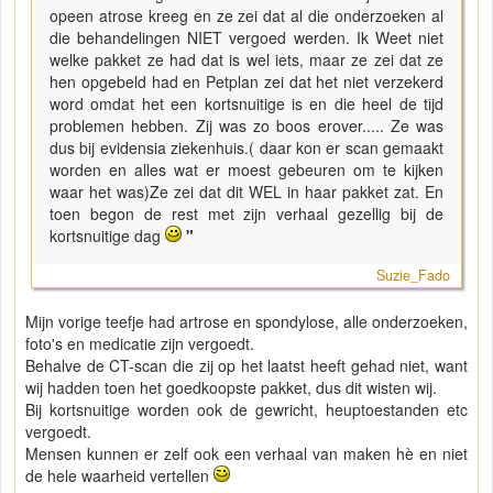
opeen atrose kreeg en ze zei dat al die onderzoeken al
die behandelingen NIET vergoed werden. Ik Weet niet
welke pakket ze had dat is wel iets, maar ze zei dat ze
hen opgebeld had en Petplan zei dat het niet verzekerd
word omdat het een kortsnuitige is en die heel de tijd
problemen hebben. Zij was zo boos erover..... Ze was
dus bij evidensia ziekenhuis.( daar kon er scan gemaakt
worden en alles wat er moest gebeuren om te kijken
waar het was)Ze zei dat dit WEL in haar pakket zat. En
toen begon de rest met zijn verhaal gezellig bij de
kortsnuitige dag
"
Suzie_Fado
Mijn vorige teefje had artrose en spondylose, alle onderzoeken,
foto's en medicatie zijn vergoedt.
Behalve de CT-scan die zij op het laatst heeft gehad niet, want
wij hadden toen het goedkoopste pakket, dus dit wisten wij.
Bij kortsnuitige worden ook de gewricht, heuptoestanden etc
vergoedt.
Mensen kunnen er zelf ook een verhaal van maken hè en niet
de hele waarheid vertellen