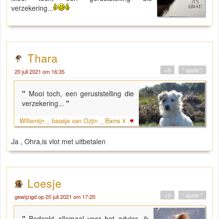
verzekering...
Thara
+0
" quote "
20 juli 2021 om 16:35
"
Mooi toch, een geruststelling die
verzekering...
"
Willemijn _ baasje van Ozjin _ Bams ¥ .
Ja , Ohra,is vlot met uitbetalen
Loesje
+0
" quote "
gewijzigd op 20 juli 2021 om 17:20
"
Bedankt allemaal voor het advies, ik