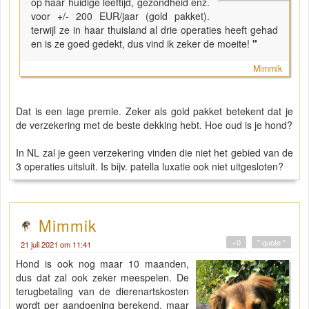
op haar huidige leeftijd, gezondheid enz.
voor +/- 200 EUR/jaar (gold pakket).
terwijl ze in haar thuisland al drie operaties heeft gehad
en is ze goed gedekt, dus vind ik zeker de moeite!
"
Mimmik
Dat is een lage premie. Zeker als gold pakket betekent dat je
de verzekering met de beste dekking hebt. Hoe oud is je hond?
In NL zal je geen verzekering vinden die niet het gebied van de
3 operaties uitsluit. Is bijv. patella luxatie ook niet uitgesloten?
Mimmik
+0
" quote "
21 juli 2021 om 11:41
Hond is ook nog maar 10 maanden,
dus dat zal ook zeker meespelen. De
terugbetaling van de dierenartskosten
wordt per aandoening berekend, maar