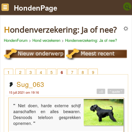
HondenPage
Hondenverzekering: Ja of nee?
HondenForum
>
Hond verzekeren
>
Hondenverzekering: Ja of nee?
1
2
3
4
5
6
7
8
9
Sug_063
+0
" quote "
15 juli 2021 om 19:16
"
Niet doen, harde externe schijf
aanschaffen en alles bewaren.
Desnoods telefoon gesprekken
opnemen.
"