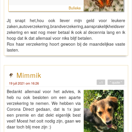
Bulleke
Jij snapt het,hou ook liever mijn geld voor leukere
zaken,autoverzekering,brandverzekering,aansprakelijkheidsver
zekering en wat nog meer betaal ik ook al decennia lang en ik
hoop dat ik dat allemaal voor niks blijf betalen.
Rox haar verzekering hoort gewoon bij de maandelijkse vaste
lasten.
Mimmik
+1
" quote "
19 juli 2021 om 16:26
Bedankt allemaal voor het advies, ik
heb nu ook besloten om een aparte
verzekering te nemen. We hebben via
Corona Direct gedaan, dat is 1x jaar
een premie en dat dekt eigenlijk best
veel! Moest het ooit nodig zijn, gaan we
daar toch blij mee zijn :)