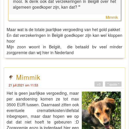
mooi. Ik denk ook dat verzekeringen in België over het
algemeen goedkoper zijn, kan dat?
"
Mimmik
Maar wat is de totale jaarlijkse vergoeding van het gold pakket
En dat verzekeringen in België goedkoper zijn kan wel kloppen
hoor
Mijn zoon woont in België, die betaald bv veel minder
zorgpremie dan wij hier in Nederland
Mimmik
+0
" quote "
21 juli 2021 om 11:53
Het is geen jaarlijkse vergoeding, maar
per aandoening komen ze tot max
3500 EUR tussen. Daarnaast zitten ook
eventuele crematiekosten/diefstal
inbegrepen, maar daar hopen we op
dat dat niet hoeft te gebeuren :D
Zorgpremie enzo is inderdaad hier een