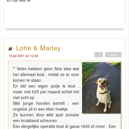
en dat wist ik
Lotte & Marley
+1
" quote "
16 juli 2021 om 12:42
"
Velen hebben geen flets idee wat
het allemaal kost , totdat ze er voor
komen te staan .
En idd een eigen potje is leuk ,
maar met €25 per maand schiet het
niet echt op
Wat jonge honden betreft : een
ongeluk zit in een klein hoekje
Ze kunnen door wild spel zomaar
een kruisband scheuren
Een dergelijke operatie kost al gauw 1600 of meer . Een