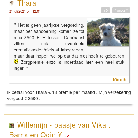
Thara
+0
" quote "
21 juli 2021 om 12:04
"
Het is geen jaarlijkse vergoeding,
maar per aandoening komen ze tot
max 3500 EUR tussen. Daarnaast
zitten ook eventuele
crematiekosten/diefstal inbegrepen,
maar daar hopen we op dat dat niet hoeft te gebeuren
Zorgpremie enzo is inderdaad hier een heel stuk
lager.
"
Mimmik
Ik betaal voor Thara € 18 premie per maand . Mijn verzekering
vergoed € 3500 .
Willemijn - baasje van Vika .
Bams en Ogin ¥ .