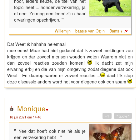
hoor, ieders keuze, de titel van het
topic heet.....hondenverzekering, ja
of nee. Zo mag een ieder zijn / haar
ervaringen opschrijven.
"
Willemijn _ baasje van Ozjin _ Bams ¥ .
Dat Weet ik hahaha helemaal
mee eens! Maar had niet gedacht dat ik zoveel meldingen zou
krijgen en dar zoveel mensen wouden weten Waarom niet en
dan zoveel reacties zouden komen!
Ik dacht zet mijn
ervaring erbij en die van mijn omgeving zodat diegene dat ook
Weet ! En daarop waren er zoveel reacties....
dacht ik stop
deze discussie anders word het voor diegene ook een spam
Monique
+1
" quote "
16 juli 2021 om 14:46
"
Nee dat hoeft ook niet hè als je
een verzekering hebt
"