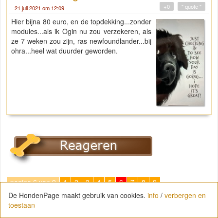
+0
" quote "
21 juli 2021 om 12:09
Hier bijna 80 euro, en de topdekking...zonder
modules...als ik Ogin nu zou verzekeren, als
ze 7 weken zou zijn, ras newfoundlander...bij
ohra...heel wat duurder geworden.
pagina 6 van 9
1
2
3
4
5
6
7
8
9
De HondenPage maakt gebruik van cookies.
info
/
verbergen en
Volgende forumvraag:
verzekering met bekende klachten.
toestaan