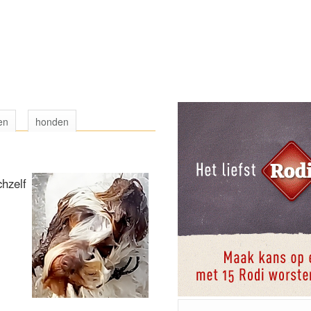
en
honden
hzelf