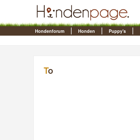
Hondenforum
Honden
Puppy's
To