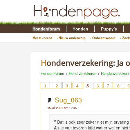
Hondenforum
Honden
Puppy's
Meest recent
• Nieuw onderwerp
• Onbeantwoord
• Zoek
Hondenverzekering: Ja o
HondenForum
>
Hond verzekeren
>
Hondenverzekerin
1
2
3
4
5
6
7
8
9
Sug_063
15 juli 2021 om 12:45
"
Dat is ook zeer zeker niet mijn ervaring
Als je van tevoren kijkt wat er wel en nie