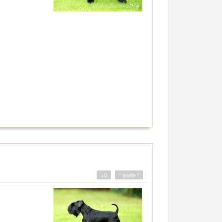
+0
" quote "