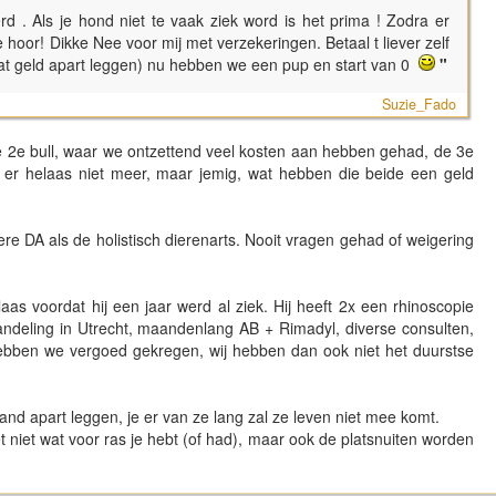
d . Als je hond niet te vaak ziek word is het prima ! Zodra er
hoor! Dikke Nee voor mij met verzekeringen. Betaal t liever zelf
i wat geld apart leggen) nu hebben we een pup en start van 0
"
Suzie_Fado
ze 2e bull, waar we ontzettend veel kosten aan hebben gehad, de 3e
jn er helaas niet meer, maar jemig, wat hebben die beide een geld
liere DA als de holistisch dierenarts. Nooit vragen gehad of weigering
s voordat hij een jaar werd al ziek. Hij heeft 2x een rhinoscopie
ndeling in Utrecht, maandenlang AB + Rimadyl, diverse consulten,
ebben we vergoed gekregen, wij hebben dan ook niet het duurstse
aand apart leggen, je er van ze lang zal ze leven niet mee komt.
t niet wat voor ras je hebt (of had), maar ook de platsnuiten worden