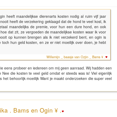
gin heeft maandelijkse dierenarts kosten nodig al ruim vijf jaar
, nooit heeft de verzekering geklaagd dat de hond te veel kost, ik
betaal maandelijks de premie, voor hun een dure hond, en ook
 hoe dat zit, ze vergoeden de maandelijkse kosten waar ik voor
nooit op kunnen brengen als ik niet verzekerd bent, en ogin is
 toch hun geld kosten, en ze er niet moeilijk over doen, je hebt
Willemijn _ baasje van Ozjin _ Bams ¥ .
ik die eens probeer en iedereen om mij geen aanraad. Wij hadden een
 Nee die kosten te veel geld omdat er steeds was is! Viel eigenlijk
het behoorlijk moeilijk Want je maakt onderzoeken die super veel
ika . Bams en Ogin ¥ .