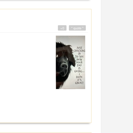
+0
" quote "