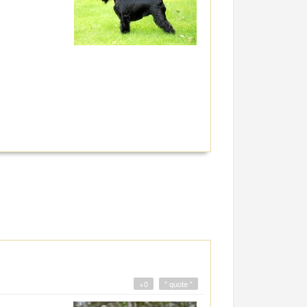
+0
" quote "