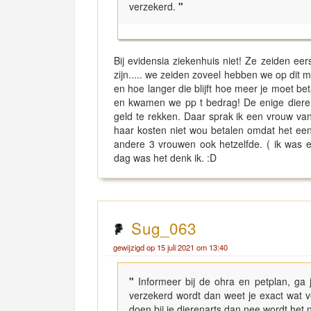
verzekerd.
"
Bij evidensia ziekenhuis niet! Ze zeiden ee
zijn..... we zeiden zoveel hebben we op dit mo
en hoe langer die blijft hoe meer je moet bet
en kwamen we pp t bedrag! De enige dieren
geld te rekken. Daar sprak ik een vrouw v
haar kosten niet wou betalen omdat het een k
andere 3 vrouwen ook hetzelfde. ( ik was e
dag was het denk ik. :D
Sug_063
gewijzigd op 15 juli 2021 om 13:40
"
Informeer bij de ohra en petplan, ga 
verzekerd wordt dan weet je exact wat v
doen bij je dierenarts dan nee wordt het