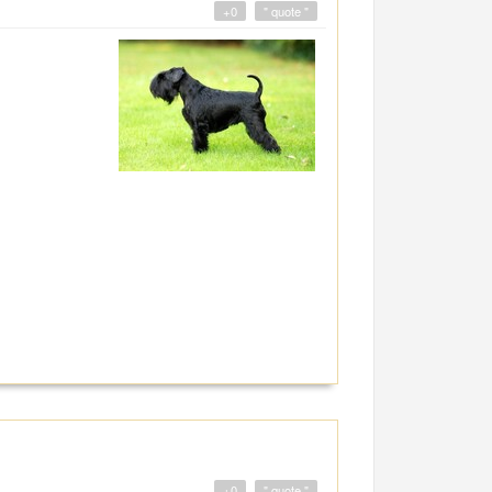
+0
" quote "
+0
" quote "