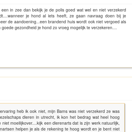
 een in zee dan bekijk je de polis goed wat wel en niet verzekerd
....wanneer je hond al iets heeft, ze gaan navraag doen bij je
meer de aandoening...een brandend huis wordt ook niet vergoed als
in goede gezondheid je hond zo vroeg mogelijk te verzekeren....
 ervaring heb ik ook niet, mijn Bams was niet verzekerd ze was
gezelschaps dieren in utrecht, ik kon het bedrag wat heel hoog
iet moeilijkover....kijk een dierenarts dat is zijn werk natuurlijk,
artsen helpen je als de rekening te hoog wordt en je bent niet