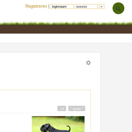
Registreren
|
+0
" quote "