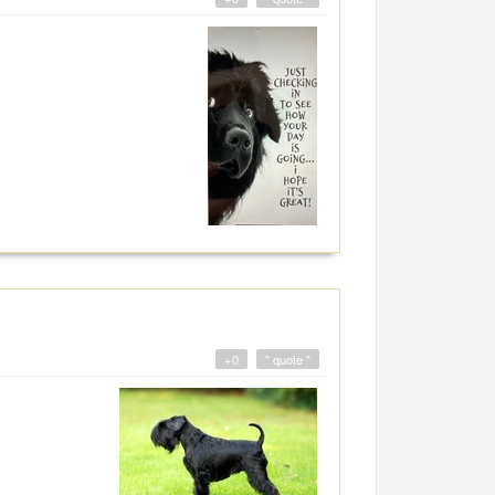
+0
" quote "