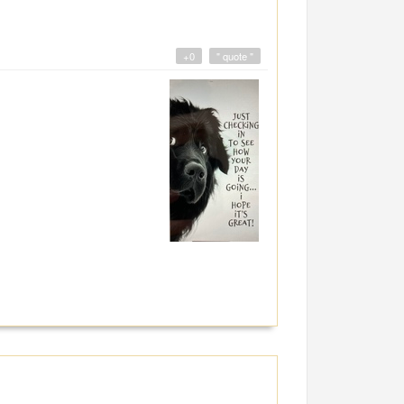
+0
" quote "