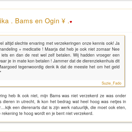
ika . Bams en Ogin ¥ .
wel altijd slechte ervaring met verzekeringen onze kennis ook! Ja
handeling + medicatie ! Maarja dat heb je ook niet zomaar Nee
l iets en dan de rest wel zelf betalen. Wij hadden vroeger een
waar je in mate kon betalen ! Jammer dat de dierenziekenhuis dit
... Maargoed tegenwoordig denk ik dat de meeste het om het geld
"
Suzie_Fado
aring heb ik ook niet, mijn Bams was niet verzekerd ze was onder
s dieren in utrecht, ik kon het bedrag wat heel hoog was netjes in
...kijk een dierenarts dat is zijn werk natuurlijk, die moet ook eten,
 rekening te hoog wordt en je bent niet verzekerd.