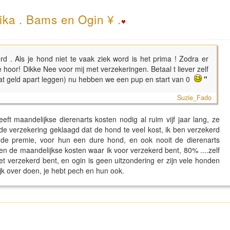
ika . Bams en Ogin ¥ .
d . Als je hond niet te vaak ziek word is het prima ! Zodra er
hoor! Dikke Nee voor mij met verzekeringen. Betaal t liever zelf
i wat geld apart leggen) nu hebben we een pup en start van 0
"
Suzie_Fado
eft maandelijkse dierenarts kosten nodig al ruim vijf jaar lang, ze
t de verzekering geklaagd dat de hond te veel kost, ik ben verzekerd
s de premie, voor hun een dure hond, en ook nooit de dierenarts
en de maandelijkse kosten waar ik voor verzekerd bent, 80% ....zelf
et verzekerd bent, en ogin is geen uitzondering er zijn vele honden
ijk over doen, je hebt pech en hun ook.