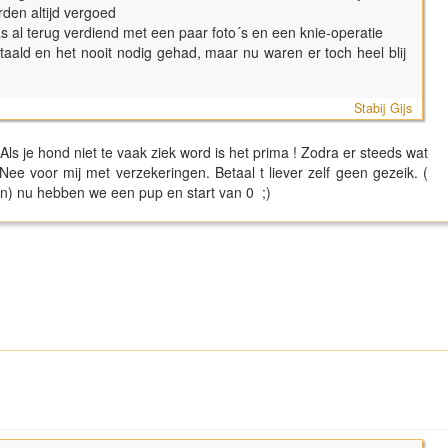
rden altijd vergoed
s al terug verdiend met een paar foto´s en een knie-operatie
aald en het nooit nodig gehad, maar nu waren er toch heel blij
Stabij Gijs
 Als je hond niet te vaak ziek word is het prima ! Zodra er steeds wat
e voor mij met verzekeringen. Betaal t liever zelf geen gezeik. (
gen) nu hebben we een pup en start van 0 ;)