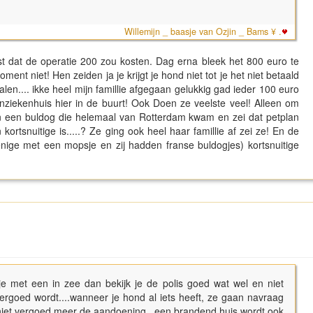
Willemijn _ baasje van Ozjin _ Bams ¥ .
rst dat de operatie 200 zou kosten. Dag erna bleek het 800 euro te
ment niet! Hen zeiden ja je krijgt je hond niet tot je het niet betaald
alen.... ikke heel mijn famillie afgegaan gelukkig gad ieder 100 euro
ziekenhuis hier in de buurt! Ook Doen ze veelste veel! Alleen om
an een buldog die helemaal van Rotterdam kwam en zei dat petplan
ortsnuitige is.....? Ze ging ook heel haar famillie af zei ze! En de
nige met een mopsje en zij hadden franse buldogjes) kortsnuitige
je met een in zee dan bekijk je de polis goed wat wel en niet
ergoed wordt....wanneer je hond al iets heeft, ze gaan navraag
 niet vergoed meer de aandoening...een brandend huis wordt ook