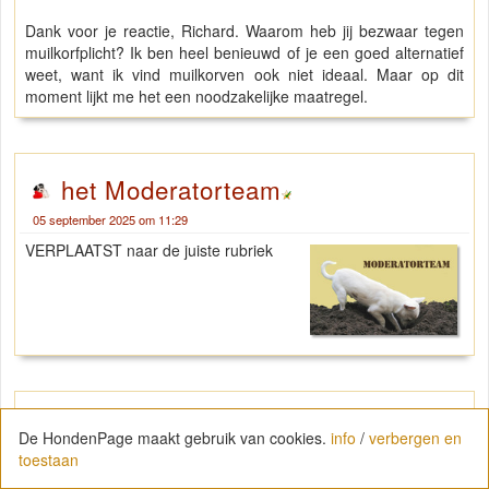
Dank voor je reactie, Richard. Waarom heb jij bezwaar tegen
muilkorfplicht? Ik ben heel benieuwd of je een goed alternatief
weet, want ik vind muilkorven ook niet ideaal. Maar op dit
moment lijkt me het een noodzakelijke maatregel.
het Moderatorteam
05 september 2025 om 11:29
VERPLAATST naar de juiste rubriek
3 doggies
Richard (IDE)
De HondenPage maakt gebruik van cookies.
info
/
verbergen en
toestaan
05 september 2025 om 20:34
Een hond van meer dan 10 kilo mag geen