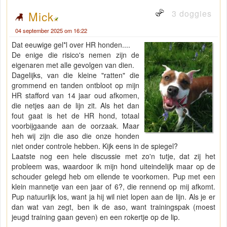
3 doggies
Mick
04 september 2025 om 16:22
Dat eeuwige gel*l over HR honden....
De enige die risico's nemen zijn de
eigenaren met alle gevolgen van dien.
Dagelijks, van die kleine "ratten" die
grommend en tanden ontbloot op mijn
HR stafford van 14 jaar oud afkomen,
die netjes aan de lijn zit. Als het dan
fout gaat is het de HR hond, totaal
voorbijgaande aan de oorzaak. Maar
heh wij zijn die aso die onze honden
niet onder controle hebben. Kijk eens in de spiegel?
Laatste nog een hele discussie met zo'n tutje, dat zij het
probleem was, waardoor ik mijn hond uiteindelijk maar op de
schouder gelegd heb om ellende te voorkomen. Pup met een
klein mannetje van een jaar of 6?, die rennend op mij afkomt.
Pup natuurlijk los, want ja hij wil niet lopen aan de lijn. Als je er
dan wat van zegt, ben ik de aso, want trainingspak (moest
jeugd training gaan geven) en een rokertje op de lip.