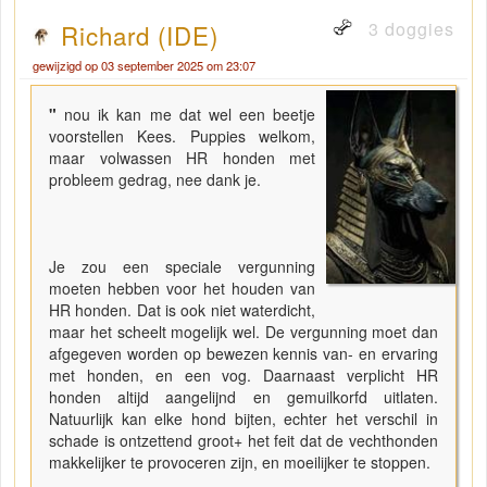
3 doggies
Richard (IDE)
gewijzigd op 03 september 2025 om 23:07
"
nou ik kan me dat wel een beetje
voorstellen Kees. Puppies welkom,
maar volwassen HR honden met
probleem gedrag, nee dank je.
Je zou een speciale vergunning
moeten hebben voor het houden van
HR honden. Dat is ook niet waterdicht,
maar het scheelt mogelijk wel. De vergunning moet dan
afgegeven worden op bewezen kennis van- en ervaring
met honden, en een vog. Daarnaast verplicht HR
honden altijd aangelijnd en gemuilkorfd uitlaten.
Natuurlijk kan elke hond bijten, echter het verschil in
schade is ontzettend groot+ het feit dat de vechthonden
makkelijker te provoceren zijn, en moeilijker te stoppen.