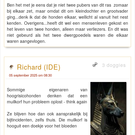
Ben het met je eens dat je niet twee pubers van dit ras zomaar
bij elkaar zet, maar omdat dit om kleindochter en grootvader
ging...denk ik dat de honden elkaar, wellicht al vanuit het nest
kenden. Overigens...heeft dit wel een mensenleven gekost en
het leven van twee honden, alleen maar verliezers. En dit was
niet gebeurd als het twee dwergpoedels waren die elkaar
waren aangevlogen.
3 doggies
Richard (IDE)
05 september 2025 om 08:30
Sommige eigenaren van
hoogrisicohonden denken dat een
muilkorf hun probleem oplost - think again
Ze blijven hoe dan ook aansprakelijk bij
bijtincidenten, zelfs thuis. Die muilkorf is
hooguit een doekje voor het bloeden