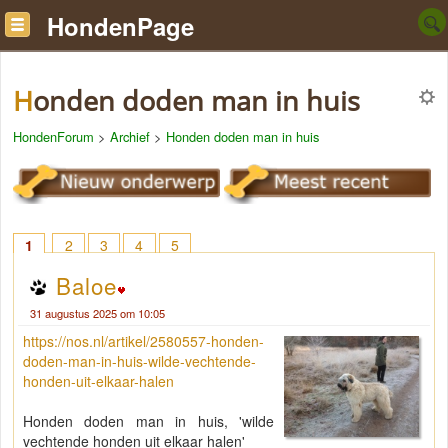
HondenPage
Honden doden man in huis
HondenForum
>
Archief
>
Honden doden man in huis
1
2
3
4
5
Baloe
31 augustus 2025 om 10:05
https://nos.nl/artikel/2580557-honden-
doden-man-in-huis-wilde-vechtende-
honden-uit-elkaar-halen
Honden doden man in huis, 'wilde
vechtende honden uit elkaar halen'