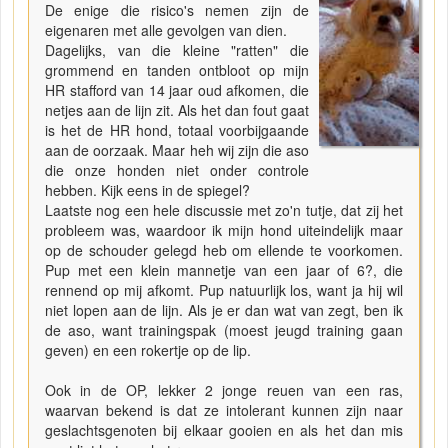
De enige die risico's nemen zijn de
eigenaren met alle gevolgen van dien.
Dagelijks, van die kleine "ratten" die
grommend en tanden ontbloot op mijn
HR stafford van 14 jaar oud afkomen, die
netjes aan de lijn zit. Als het dan fout gaat
is het de HR hond, totaal voorbijgaande
aan de oorzaak. Maar heh wij zijn die aso
die onze honden niet onder controle
hebben. Kijk eens in de spiegel?
Laatste nog een hele discussie met zo'n tutje, dat zij het
probleem was, waardoor ik mijn hond uiteindelijk maar
op de schouder gelegd heb om ellende te voorkomen.
Pup met een klein mannetje van een jaar of 6?, die
rennend op mij afkomt. Pup natuurlijk los, want ja hij wil
niet lopen aan de lijn. Als je er dan wat van zegt, ben ik
de aso, want trainingspak (moest jeugd training gaan
geven) en een rokertje op de lip.
Ook in de OP, lekker 2 jonge reuen van een ras,
waarvan bekend is dat ze intolerant kunnen zijn naar
geslachtsgenoten bij elkaar gooien en als het dan mis