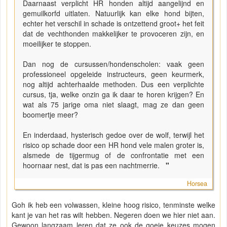
Daarnaast verplicht HR honden altijd aangelijnd en
gemuilkorfd uitlaten. Natuurlijk kan elke hond bijten,
echter het verschil in schade is ontzettend groot+ het feit
dat de vechthonden makkelijker te provoceren zijn, en
moeilijker te stoppen.
Dan nog de cursussen/hondenscholen: vaak geen
professioneel opgeleide instructeurs, geen keurmerk,
nog altijd achterhaalde methoden. Dus een verplichte
cursus, tja, welke onzin ga ik daar te horen krijgen? En
wat als 75 jarige oma niet slaagt, mag ze dan geen
boomertje meer?
En inderdaad, hysterisch gedoe over de wolf, terwijl het
risico op schade door een HR hond vele malen groter is,
alsmede de tijgermug of de confrontatie met een
hoornaar nest, dat is pas een nachtmerrie.
"
Horsea
Goh ik heb een volwassen, kleine hoog risico, tenminste welke
kant je van het ras wilt hebben. Negeren doen we hier niet aan.
Gewoon langzaam leren dat ze ook de goeie keuzes mogen