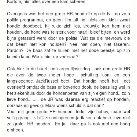
Kortom, niet alles over een kam scheren.
Overigens was het een grote HR hond die op de tv , op zo,n
politie programma, en geen film,,uit het niets een klein zwart
hondje doodbeet, hij rukte zich los, vrouwtje kon hem niet
houden, de hond was te sterk voor haar!! bleef bijten, en werd
bijna getaserd werd door de politie. Wat zei die mevrouw die
dat beest niet kon houden? Nee niet doen, niet taseren.
Pardon? De baas zat te huilen met het dode beestje op zijn
knieën later. Wie is hier de verliezer?
Ook hier in de buurt, een argentijnse dog , ook een grote HR
die over de twee meter hoge schutting klom en een
langslopende JackRussel beet. Dat hondje heeft het net
overleefd omdat de baas er bovenop dook, de baas lag wel in
het ziekenhuis door de hondenbeten van zijn eigen hond., zo,n
lieve hond......... de JR was
daarna
erg reactief op honden,
oorzaak en gevolg. Maar wiens schuld is dat dan?
Voor mij geen grote HR honden. Ieder zijn hobby, maar wel
veilig graag. Ik blijf ze ontlopen,en ja ik ken ook hele lieve niet
zo grote HR honden. En ja , daar ga ik ook met een boog
omheen.