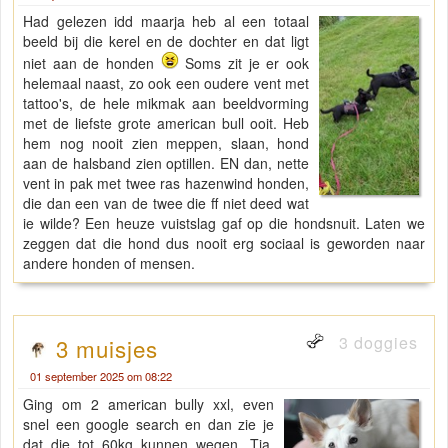
Had gelezen idd maarja heb al een totaal
beeld bij die kerel en de dochter en dat ligt
niet aan de honden
Soms zit je er ook
helemaal naast, zo ook een oudere vent met
tattoo's, de hele mikmak aan beeldvorming
met de liefste grote american bull ooit. Heb
hem nog nooit zien meppen, slaan, hond
aan de halsband zien optillen. EN dan, nette
vent in pak met twee ras hazenwind honden,
die dan een van de twee die ff niet deed wat
ie wilde? Een heuze vuistslag gaf op die hondsnuit. Laten we
zeggen dat die hond dus nooit erg sociaal is geworden naar
andere honden of mensen.
3 doggies
3 muisjes
01 september 2025 om 08:22
Ging om 2 american bully xxl, even
snel een google search en dan zie je
dat die tot 60kg kunnen wegen. Tja,