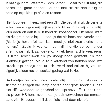
ik haar geleerd! Waarom? Lees verder. . Maar zeer irritant, die
bazen met grote honden , al dan niet HR die dan rustig de
hond op mijn kleintje af laten rennen.
Hier loopt een ,,heer,, met een DH. Die begint al uit de verte te
schreeuwen tegen mij, blijf weg, die kleine rothondjes die altijd
lelijk doen en dan is mijn hond de boosdoener, uiteraard, want
als die grote hond bijt..... moet je dat als baas echt voorkomen.
(Als je je hond niet aan kan, moet je niet zo,n sterke hond
nemen.) Zoals ik voorkom dat mijn hondje op een ander
afrent, daar heb ik aan gewerkt. Ik heb hem na drie keer, eens
uit laten schreeuwen en ipv doorgelopen gewacht, en toen
vriendelijk gezegd. Als je zo,n verstand van honden hebt, wat
straalt mijn hondje dan uit. Het werd heel stil en hij zei, tja,
eigenlijk alleen rust en sociaal gedrag wat ik zie.
De kleintjes reageren bijna zo niet altijd uit puur angst door de
slechte ervaringen van lomp gedrag door grote honden al dan
niet HR waardoor ze geschrokken zijn enzv. En ik denk dan
als je een HR hond neemt kan je ook verwachten dat mensen
bang zijn. En zeggen...hij doet niets helpt daar niet bij.