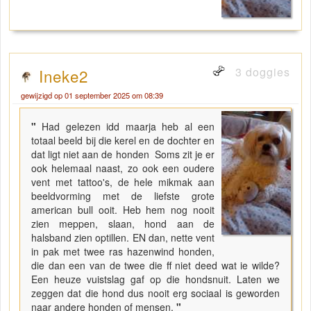
3 doggies
Ineke2
gewijzigd op 01 september 2025 om 08:39
"
Had gelezen idd maarja heb al een
totaal beeld bij die kerel en de dochter en
dat ligt niet aan de honden Soms zit je er
ook helemaal naast, zo ook een oudere
vent met tattoo's, de hele mikmak aan
beeldvorming met de liefste grote
american bull ooit. Heb hem nog nooit
zien meppen, slaan, hond aan de
halsband zien optillen. EN dan, nette vent
in pak met twee ras hazenwind honden,
die dan een van de twee die ff niet deed wat ie wilde?
Een heuze vuistslag gaf op die hondsnuit. Laten we
zeggen dat die hond dus nooit erg sociaal is geworden
naar andere honden of mensen.
"