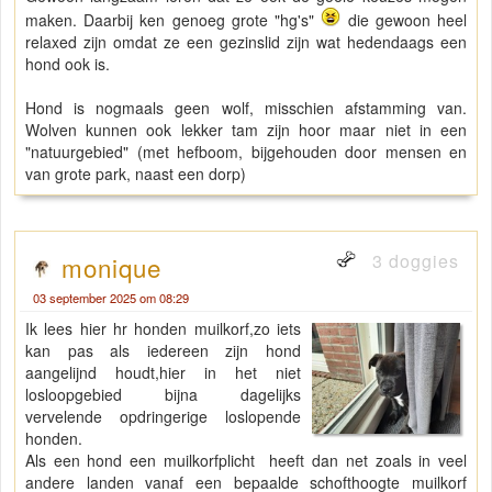
maken. Daarbij ken genoeg grote "hg's"
die gewoon heel
relaxed zijn omdat ze een gezinslid zijn wat hedendaags een
hond ook is.
Hond is nogmaals geen wolf, misschien afstamming van.
Wolven kunnen ook lekker tam zijn hoor maar niet in een
"natuurgebied" (met hefboom, bijgehouden door mensen en
van grote park, naast een dorp)
3 doggies
monique
03 september 2025 om 08:29
Ik lees hier hr honden muilkorf,zo iets
kan pas als iedereen zijn hond
aangelijnd houdt,hier in het niet
losloopgebied bijna dagelijks
vervelende opdringerige loslopende
honden.
Als een hond een muilkorfplicht heeft dan net zoals in veel
andere landen vanaf een bepaalde schofthoogte muilkorf