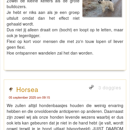
Zowel de kleine keffers als de grote
bulldozers.
Je hebt er niks aan als je een groep
uitsluit omdat dan het effect niet
gehaald wordt.
Dus niet jij alleen draait om (bocht) en loopt op te letten, maar
ook je tegenligger.
Flexi op kort voor mensen die met zo'n touw lopen of liever
geen flexi.
Hoe ontspannen wandelen zal het dan worden.
3 doggies
Horsea
05 september 2025 om 09:15
We zullen altijd hondenbaasjes houden die weinig ervaring
hebben en die onvoldoende anticiperen op anderen. Daarnaast
zijn zowel wij als onze honden levende wezens waarbij er dus
ook iets kan gebeuren dat je niet in de hand hebt (je valt, wordt
onwel terwijl je je hond uitlaat bijvoorbeeld) JUIST DAAROM