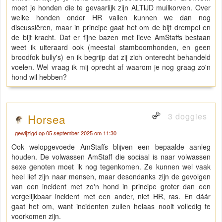
moet je honden die te gevaarlijk zijn ALTIJD muilkorven. Over
welke honden onder HR vallen kunnen we dan nog
discussiëren, maar in principe gaat het om de bijt drempel en
de bijt kracht. Dat er fijne bazen met lieve AmStaffs bestaan
weet ik uiteraard ook (meestal stamboomhonden, en geen
broodfok bully's) en ik begrijp dat zij zich onterecht behandeld
voelen. Wel vraag ik mij oprecht af waarom je nog graag zo'n
hond wil hebben?
3 doggies
Horsea
gewijzigd op 05 september 2025 om 11:30
Ook welopgevoede AmStaffs blijven een bepaalde aanleg
houden. De volwassen AmStaff die sociaal is naar volwassen
sexe genoten moet ik nog tegenkomen. Ze kunnen wel vaak
heel lief zijn naar mensen, maar desondanks zijn de gevolgen
van een incident met zo'n hond in principe groter dan een
vergelijkbaar incident met een ander, niet HR, ras. En dáár
gaat het om, want incidenten zullen helaas nooit volledig te
voorkomen zijn.