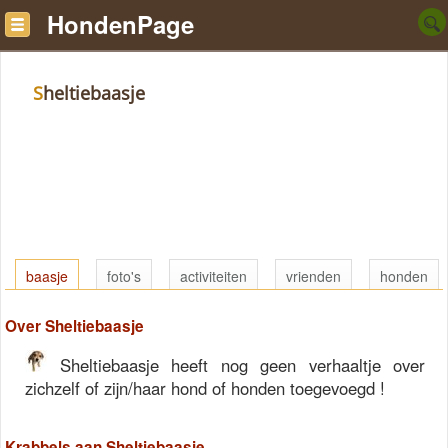
HondenPage
Sheltiebaasje
baasje
foto's
activiteiten
vrienden
honden
Over Sheltiebaasje
Sheltiebaasje heeft nog geen verhaaltje over
zichzelf of zijn/haar hond of honden toegevoegd !
Krabbels aan Sheltiebaasje