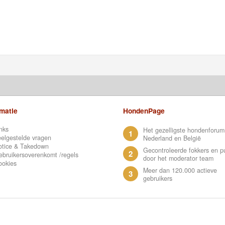
rmatie
HondenPage
nks
Het gezelligste hondenforum
1
elgestelde vragen
Nederland en België
otice & Takedown
Gecontroleerde fokkers en p
2
bruikersoverenkomt /regels
door het moderator team
ookies
Meer dan 120.000 actieve
3
gebruikers