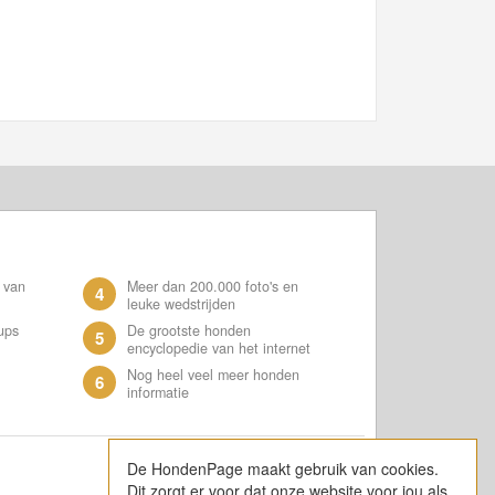
 van
Meer dan 200.000 foto's en
4
leuke wedstrijden
ups
De grootste honden
5
encyclopedie van het internet
Nog heel veel meer honden
6
informatie
De HondenPage maakt gebruik van cookies.
Dit zorgt er voor dat onze website voor jou als