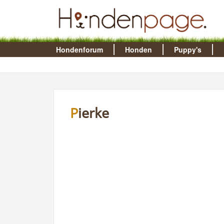
Hondenforum
Honden
Puppy's
Pierke