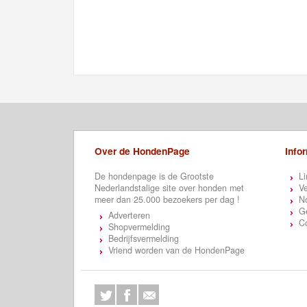
Over de HondenPage
Info
De hondenpage is de Grootste
Li
Nederlandstalige site over honden met
Ve
meer dan 25.000 bezoekers per dag !
N
Ge
Adverteren
C
Shopvermelding
Bedrijfsvermelding
Vriend worden van de HondenPage