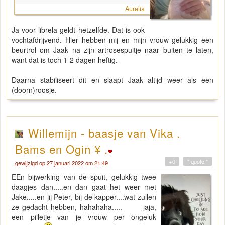
Aurelia
Ja voor librela geldt hetzelfde. Dat is ook
vochtafdrijvend. Hier hebben mij en mijn vrouw gelukkig een
beurtrol om Jaak na zijn artrosespuitje naar buiten te laten,
want dat is toch 1-2 dagen heftig.
Daarna stabiliseert dit en slaapt Jaak altijd weer als een
(doorn)roosje.
Willemijn - baasje van Vika .
Bams en Ogin ¥ .
+0
" quote "
gewijzigd op 27 januari 2022 om 21:49
EEn bijwerking van de spuit, gelukkig twee
daagjes dan.....en dan gaat het weer met
Jake.....en jij Peter, bij de kapper....wat zullen
ze gedacht hebben, hahahaha..... jaja,
een pilletje van je vrouw per ongeluk