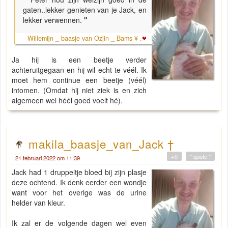
gaten..lekker genieten van je Jack, en
lekker verwennen.
"
Willemijn _ baasje van Ozjin _ Bams ¥ .
Ja hij is een beetje verder
achteruitgegaan en hij wil echt te véél. Ik
moet hem continue een beetje (véél)
intomen. (Omdat hij niet ziek is en zich
algemeen wel héél goed voelt hé).
makila_baasje_van_Jack †
+0
" quote "
21 februari 2022 om 11:39
Jack had 1 druppeltje bloed bij zijn plasje
deze ochtend. Ik denk eerder een wondje
want voor het overige was de urine
helder van kleur.
Ik zal er de volgende dagen wel even