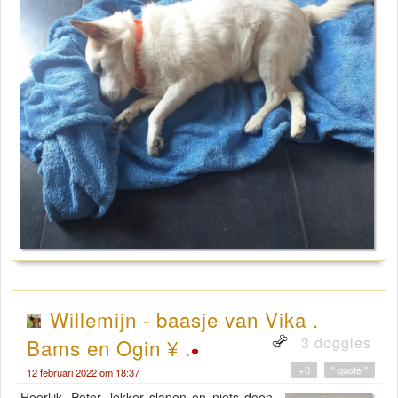
Willemijn - baasje van Vika .
3 doggies
Bams en Ogin ¥ .
+0
" quote "
12 februari 2022 om 18:37
Heerlijk, Peter, lekker slapen en niets doen,