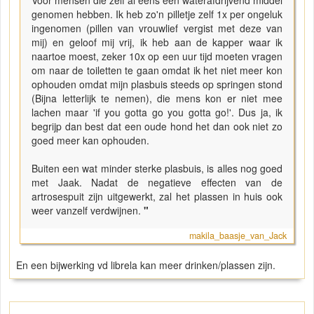
Voor mensen die zelf al eens een waterafdrijvend middel
genomen hebben. Ik heb zo'n pilletje zelf 1x per ongeluk
ingenomen (pillen van vrouwlief vergist met deze van
mij) en geloof mij vrij, ik heb aan de kapper waar ik
naartoe moest, zeker 10x op een uur tijd moeten vragen
om naar de toiletten te gaan omdat ik het niet meer kon
ophouden omdat mijn plasbuis steeds op springen stond
(Bijna letterlijk te nemen), die mens kon er niet mee
lachen maar 'if you gotta go you gotta go!'. Dus ja, ik
begrijp dan best dat een oude hond het dan ook niet zo
goed meer kan ophouden.
Buiten een wat minder sterke plasbuis, is alles nog goed
met Jaak. Nadat de negatieve effecten van de
artrosespuit zijn uitgewerkt, zal het plassen in huis ook
weer vanzelf verdwijnen.
"
makila_baasje_van_Jack
En een bijwerking vd librela kan meer drinken/plassen zijn.