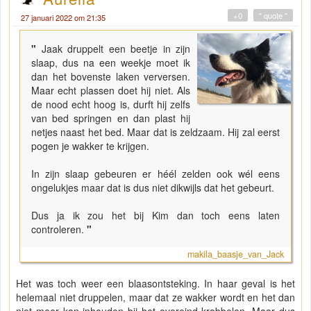
+0
" quote "
27 januari 2022 om 21:35
"
Jaak druppelt een beetje in zijn
slaap, dus na een weekje moet ik
dan het bovenste laken verversen.
Maar echt plassen doet hij niet. Als
de nood echt hoog is, durft hij zelfs
van bed springen en dan plast hij
netjes naast het bed. Maar dat is zeldzaam. Hij zal eerst
pogen je wakker te krijgen.
In zijn slaap gebeuren er héél zelden ook wél eens
ongelukjes maar dat is dus niet dikwijls dat het gebeurt.
Dus ja ik zou het bij Kim dan toch eens laten
controleren.
"
makila_baasje_van_Jack
Het was toch weer een blaasontsteking. In haar geval is het
helemaal niet druppelen, maar dat ze wakker wordt en het dan