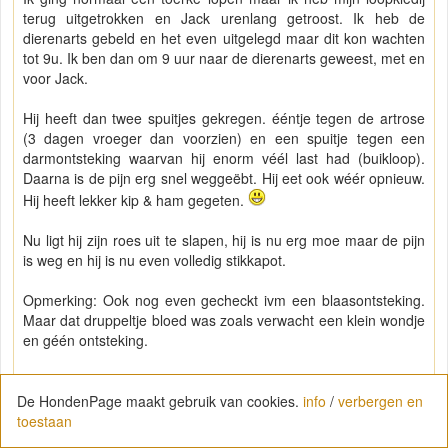
terug uitgetrokken en Jack urenlang getroost. Ik heb de
dierenarts gebeld en het even uitgelegd maar dit kon wachten
tot 9u. Ik ben dan om 9 uur naar de dierenarts geweest, met en
voor Jack.
Hij heeft dan twee spuitjes gekregen. ééntje tegen de artrose
(3 dagen vroeger dan voorzien) en een spuitje tegen een
darmontsteking waarvan hij enorm véél last had (buikloop).
Daarna is de pijn erg snel weggeëbt. Hij eet ook wéér opnieuw.
Hij heeft lekker kip & ham gegeten.
Nu ligt hij zijn roes uit te slapen, hij is nu erg moe maar de pijn
is weg en hij is nu even volledig stikkapot.
Opmerking: Ook nog even gecheckt ivm een blaasontsteking.
Maar dat druppeltje bloed was zoals verwacht een klein wondje
en géén ontsteking.
De HondenPage maakt gebruik van cookies.
info
/
verbergen en
toestaan