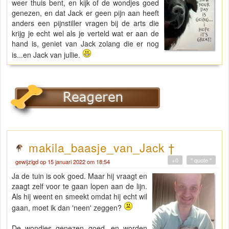
weer thuis bent, en kijk of de wondjes goed
genezen, en dat Jack er geen pijn aan heeft
anders een pijnstiller vragen bij de arts die
krijg je echt wel als je verteld wat er aan de
hand is, geniet van Jack zolang die er nog
is...en Jack van jullie.
makila_baasje_van_Jack †
+0
" quote "
gewijzigd op 15 januari 2022 om 18:54
Ja de tuin is ook goed. Maar hij vraagt en
zaagt zelf voor te gaan lopen aan de lijn.
Als hij weent en smeekt omdat hij echt wil
gaan, moet ik dan 'neen' zeggen?
De wondjes genezen goed, en worden