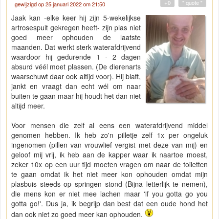
+0
" quote "
gewijzigd op 25 januari 2022 om 21:50
Jaak kan -elke keer hij zijn 5-wekelijkse
artrosespuit gekregen heeft- zijn plas niet
goed meer ophouden de laatste
maanden. Dat werkt sterk waterafdrijvend
waardoor hij gedurende 1 - 2 dagen
absurd véél moet plassen. (De dierenarts
waarschuwt daar ook altijd voor). Hij blaft,
jankt en vraagt dan echt wél om naar
buiten te gaan maar hij houdt het dan niet
altijd meer.
Voor mensen die zelf al eens een waterafdrijvend middel
genomen hebben. Ik heb zo'n pilletje zelf 1x per ongeluk
ingenomen (pillen van vrouwlief vergist met deze van mij) en
geloof mij vrij, ik heb aan de kapper waar ik naartoe moest,
zeker 10x op een uur tijd moeten vragen om naar de toiletten
te gaan omdat ik het niet meer kon ophouden omdat mijn
plasbuis steeds op springen stond (Bijna letterlijk te nemen),
die mens kon er niet mee lachen maar 'if you gotta go you
gotta go!'. Dus ja, ik begrijp dan best dat een oude hond het
dan ook niet zo goed meer kan ophouden.