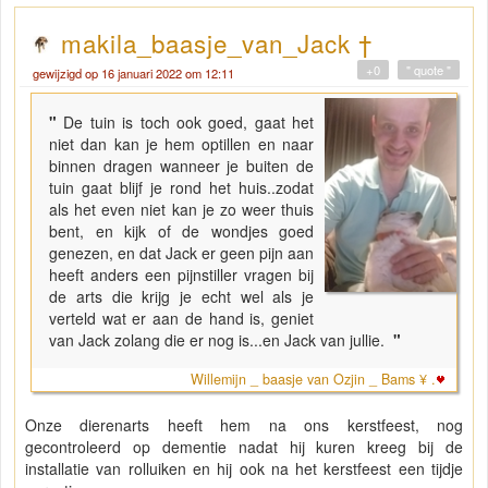
makila_baasje_van_Jack †
+0
" quote "
gewijzigd op 16 januari 2022 om 12:11
"
De tuin is toch ook goed, gaat het
niet dan kan je hem optillen en naar
binnen dragen wanneer je buiten de
tuin gaat blijf je rond het huis..zodat
als het even niet kan je zo weer thuis
bent, en kijk of de wondjes goed
genezen, en dat Jack er geen pijn aan
heeft anders een pijnstiller vragen bij
de arts die krijg je echt wel als je
verteld wat er aan de hand is, geniet
van Jack zolang die er nog is...en Jack van jullie.
"
Willemijn _ baasje van Ozjin _ Bams ¥ .
Onze dierenarts heeft hem na ons kerstfeest, nog
gecontroleerd op dementie nadat hij kuren kreeg bij de
installatie van rolluiken en hij ook na het kerstfeest een tijdje