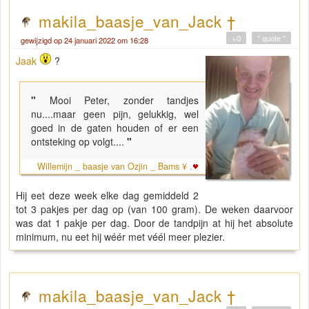
makila_baasje_van_Jack †
+0
" quote "
gewijzigd op 24 januari 2022 om 16:28
Jaak
?
"
Mooi Peter, zonder tandjes
nu....maar geen pijn, gelukkig, wel
goed in de gaten houden of er een
ontsteking op volgt....
"
Willemijn _ baasje van Ozjin _ Bams ¥ .
Hij eet deze week elke dag gemiddeld 2
tot 3 pakjes per dag op (van 100 gram). De weken daarvoor
was dat 1 pakje per dag. Door de tandpijn at hij het absolute
minimum, nu eet hij wéér met véél meer plezier.
makila_baasje_van_Jack †