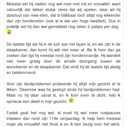
Meestal eet hij nadien nog wel mee met mij en vrouwlief, want
natuurlijk dat lekker stukje vlees dat wij opeten, daar wil hij
absoluut van mee-eten, dat is blijkbaar toch altijd nog lekkerder
dan zijn hondeneten (ook al is dat van hoge kwaliteit). Dus in
praktijk eet hij dan wel gemiddeld nog zeker 2 pakjes per dag.
De laatste tijd als hij in de tuin aan het lopen is, en we zijn in de
slaapkamer, dan komt hij wél niet meer af. Als ik hem dan ga
zoeken dan ligt hij meestal rond zijn hondenmandje. Hij wandelt
niet meer graag door de smalle doorgang tussen de
woonkamer en de slaapkamer. Dat vindt hij de laatste tijd akelig
en beklemmend.
Voor zijn tandproblemen probeerde hij altijd mijn gezicht af te
likken. Daarmee was hij gestopt sinds hij tandproblemen had.
Maar nu hij daar vanaf is, en ik kom even te dicht, heb ik
opnieuw een dweil in mijn gezicht.
Fysiek gaat het nog wel, al moet hij wel meer rustpauzes
inlassen dan rond zijn 17de verjaardag. Ik help hem meestal
maar als vrouwlief niet thuis is en ik ben bezig voor het werk,