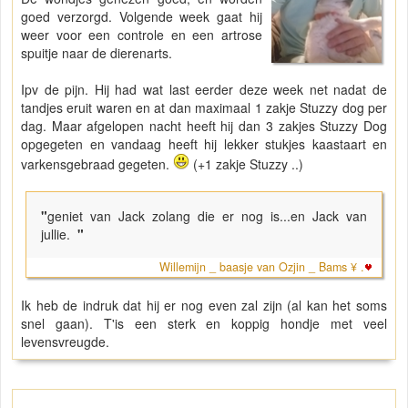
goed verzorgd. Volgende week gaat hij
weer voor een controle en een artrose
spuitje naar de dierenarts.
Ipv de pijn. Hij had wat last eerder deze week net nadat de
tandjes eruit waren en at dan maximaal 1 zakje Stuzzy dog per
dag. Maar afgelopen nacht heeft hij dan 3 zakjes Stuzzy Dog
opgegeten en vandaag heeft hij lekker stukjes kaastaart en
varkensgebraad gegeten.
(+1 zakje Stuzzy ..)
"
geniet van Jack zolang die er nog is...en Jack van
jullie.
"
Willemijn _ baasje van Ozjin _ Bams ¥ .
Ik heb de indruk dat hij er nog even zal zijn (al kan het soms
snel gaan). T'is een sterk en koppig hondje met veel
levensvreugde.