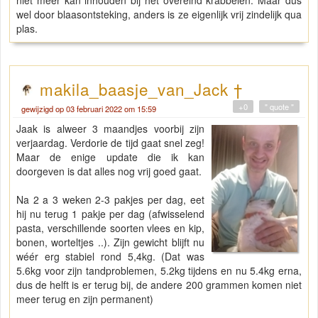
niet meer kan inhouden bij het overeind krabbelen. Maar dus
wel door blaasontsteking, anders is ze eigenlijk vrij zindelijk qua
plas.
makila_baasje_van_Jack †
+0
" quote "
gewijzigd op 03 februari 2022 om 15:59
Jaak is alweer 3 maandjes voorbij zijn
verjaardag. Verdorie de tijd gaat snel zeg!
Maar de enige update die ik kan
doorgeven is dat alles nog vrij goed gaat.
Na 2 a 3 weken 2-3 pakjes per dag, eet
hij nu terug 1 pakje per dag (afwisselend
pasta, verschillende soorten vlees en kip,
bonen, worteltjes ..). Zijn gewicht blijft nu
wéér erg stabiel rond 5,4kg. (Dat was
5.6kg voor zijn tandproblemen, 5.2kg tijdens en nu 5.4kg erna,
dus de helft is er terug bij, de andere 200 grammen komen niet
meer terug en zijn permanent)