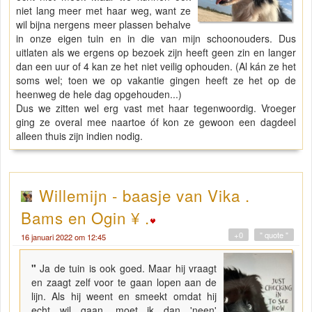
niet lang meer met haar weg, want ze
wil bijna nergens meer plassen behalve
in onze eigen tuin en in die van mijn schoonouders. Dus
uitlaten als we ergens op bezoek zijn heeft geen zin en langer
dan een uur of 4 kan ze het niet veilig ophouden. (Al kán ze het
soms wel; toen we op vakantie gingen heeft ze het op de
heenweg de hele dag opgehouden...)
Dus we zitten wel erg vast met haar tegenwoordig. Vroeger
ging ze overal mee naartoe óf kon ze gewoon een dagdeel
alleen thuis zijn indien nodig.
Willemijn - baasje van Vika .
Bams en Ogin ¥ .
+0
" quote "
16 januari 2022 om 12:45
"
Ja de tuin is ook goed. Maar hij vraagt
en zaagt zelf voor te gaan lopen aan de
lijn. Als hij weent en smeekt omdat hij
echt wil gaan, moet ik dan 'neen'