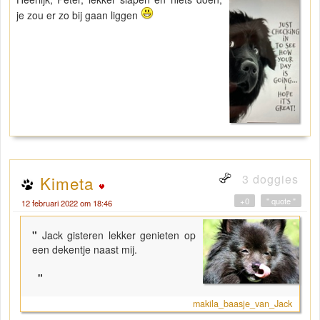
je zou er zo bij gaan liggen
3 doggies
Kimeta
+0
" quote "
12 februari 2022 om 18:46
"
Jack gisteren lekker genieten op
een dekentje naast mij.
"
makila_baasje_van_Jack