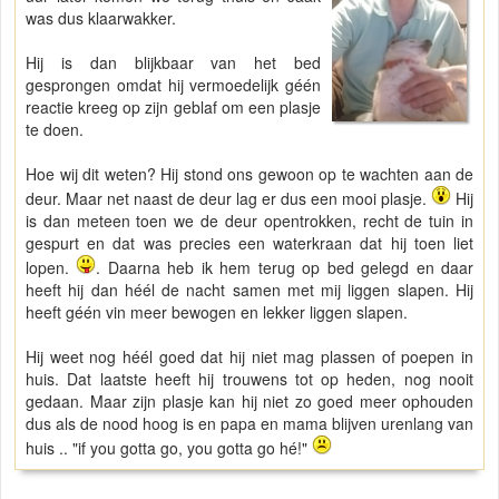
was dus klaarwakker.
Hij is dan blijkbaar van het bed
gesprongen omdat hij vermoedelijk géén
reactie kreeg op zijn geblaf om een plasje
te doen.
Hoe wij dit weten? Hij stond ons gewoon op te wachten aan de
deur. Maar net naast de deur lag er dus een mooi plasje.
Hij
is dan meteen toen we de deur opentrokken, recht de tuin in
gespurt en dat was precies een waterkraan dat hij toen liet
lopen.
. Daarna heb ik hem terug op bed gelegd en daar
heeft hij dan héél de nacht samen met mij liggen slapen. Hij
heeft géén vin meer bewogen en lekker liggen slapen.
Hij weet nog héél goed dat hij niet mag plassen of poepen in
huis. Dat laatste heeft hij trouwens tot op heden, nog nooit
gedaan. Maar zijn plasje kan hij niet zo goed meer ophouden
dus als de nood hoog is en papa en mama blijven urenlang van
huis .. "if you gotta go, you gotta go hé!"