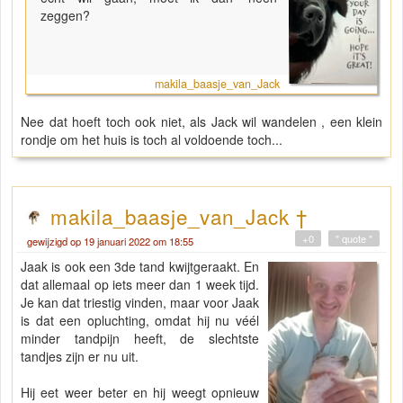
zeggen?
makila_baasje_van_Jack
Nee dat hoeft toch ook niet, als Jack wil wandelen , een klein
rondje om het huis is toch al voldoende toch...
makila_baasje_van_Jack †
+0
" quote "
gewijzigd op 19 januari 2022 om 18:55
Jaak is ook een 3de tand kwijtgeraakt. En
dat allemaal op iets meer dan 1 week tijd.
Je kan dat triestig vinden, maar voor Jaak
is dat een opluchting, omdat hij nu véél
minder tandpijn heeft, de slechtste
tandjes zijn er nu uit.
Hij eet weer beter en hij weegt opnieuw