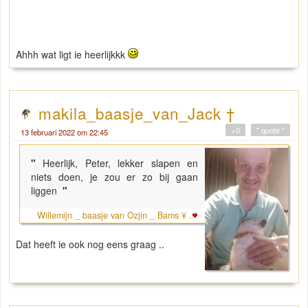
Ahhh wat ligt ie heerlijkkk
makila_baasje_van_Jack †
+0
" quote "
13 februari 2022 om 22:45
"
Heerlijk, Peter, lekker slapen en
niets doen, je zou er zo bij gaan
liggen
"
Willemijn _ baasje van Ozjin _ Bams ¥ .
Dat heeft ie ook nog eens graag ..