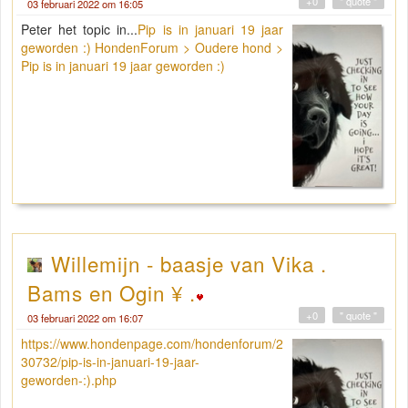
+0
" quote "
03 februari 2022 om 16:05
Peter het topic in...
Pip is in januari 19 jaar
geworden :) HondenForum > Oudere hond >
Pip is in januari 19 jaar geworden :)
Willemijn - baasje van Vika .
Bams en Ogin ¥ .
+0
" quote "
03 februari 2022 om 16:07
https://www.hondenpage.com/hondenforum/2
30732/pip-is-in-januari-19-jaar-
geworden-:).php