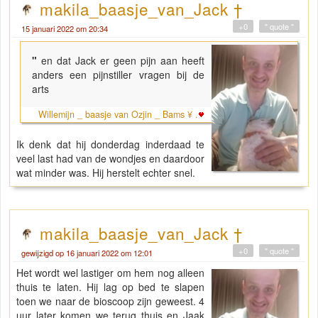
makila_baasje_van_Jack †
+0
" quote "
15 januari 2022 om 20:34
"
en dat Jack er geen pijn aan heeft
anders een pijnstiller vragen bij de
arts
Willemijn _ baasje van Ozjin _ Bams ¥ .
Ik denk dat hij donderdag inderdaad te
veel last had van de wondjes en daardoor
wat minder was. Hij herstelt echter snel.
makila_baasje_van_Jack †
+0
" quote "
gewijzigd op 16 januari 2022 om 12:01
Het wordt wel lastiger om hem nog alleen
thuis te laten. Hij lag op bed te slapen
toen we naar de bioscoop zijn geweest. 4
uur later komen we terug thuis en Jaak