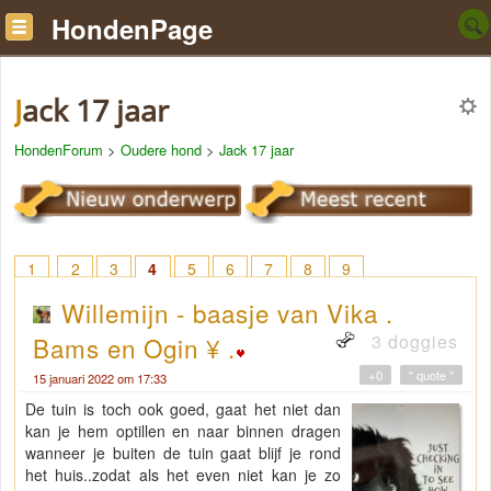
HondenPage
Jack 17 jaar
HondenForum
>
Oudere hond
>
Jack 17 jaar
1
2
3
4
5
6
7
8
9
Willemijn - baasje van Vika .
3 doggies
Bams en Ogin ¥ .
+0
" quote "
15 januari 2022 om 17:33
De tuin is toch ook goed, gaat het niet dan
kan je hem optillen en naar binnen dragen
wanneer je buiten de tuin gaat blijf je rond
het huis..zodat als het even niet kan je zo