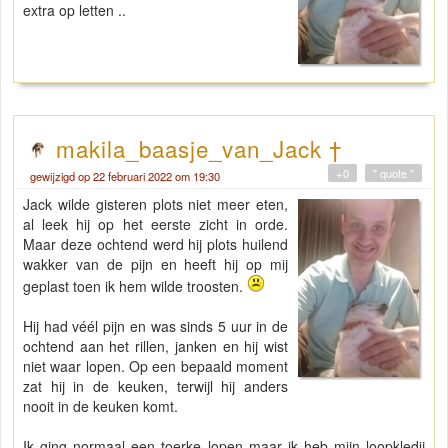
extra op letten ..
makila_baasje_van_Jack †
+0
" quote "
gewijzigd op 22 februari 2022 om 19:30
Jack wilde gisteren plots niet meer eten,
al leek hij op het eerste zicht in orde.
Maar deze ochtend werd hij plots huilend
wakker van de pijn en heeft hij op mij
geplast toen ik hem wilde troosten.
Hij had véél pijn en was sinds 5 uur in de
ochtend aan het rillen, janken en hij wist
niet waar lopen. Op een bepaald moment
zat hij in de keuken, terwijl hij anders
nooit in de keuken komt.
Ik ging normaal een toerke lopen maar ik heb mijn loopkledij