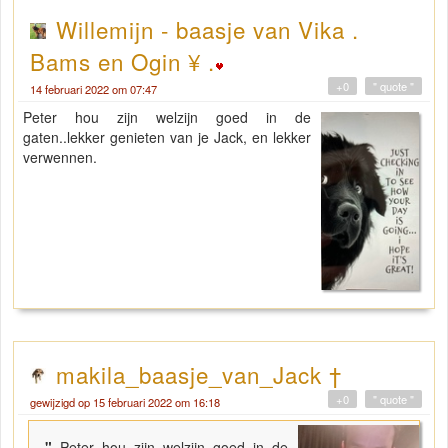
Willemijn - baasje van Vika .
Bams en Ogin ¥ .
+0
" quote "
14 februari 2022 om 07:47
Peter hou zijn welzijn goed in de
gaten..lekker genieten van je Jack, en lekker
verwennen.
makila_baasje_van_Jack †
+0
" quote "
gewijzigd op 15 februari 2022 om 16:18
"
Peter hou zijn welzijn goed in de