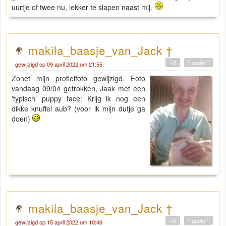
uurtje of twee nu, lekker te slapen naast mij.
makila_baasje_van_Jack †
+0
" quote "
gewijzigd op 09 april 2022 om 21:55
Zonet mijn profielfoto gewijzigd. Foto
vandaag 09/04 getrokken, Jaak met een
'typisch' puppy face: Krijg ik nog een
dikke knuffel aub? (voor ik mijn dutje ga
doen)
makila_baasje_van_Jack †
+0
" quote "
gewijzigd op 15 april 2022 om 10:46