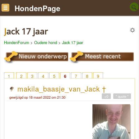
HondenPage
Jack 17 jaar
HondenForum
>
Oudere hond
>
Jack 17 jaar
1
2
3
4
5
6
7
8
9
makila_baasje_van_Jack †
+0
" quote "
gewijzigd op 18 maart 2022 om 21:30