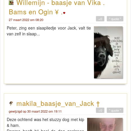
Willemijn - baasje van Vika .
Bams en Ogin ¥ .
+0
" quote "
27 maart 2022 om 08:20
Peter, zing een slaapliedje voor Jack, valt tie
van zelf in slaap...
makila_baasje_van_Jack †
+0
" quote "
gewijzigd op 30 maart 2022 om 19:11
Deze ochtend was het stuzzy dog met kip
& ham.