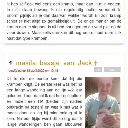
Ik heb zelf ook wel eens een kramp, maar dan in mijn voeten.
In mijn slaap beweeg ik die regelmatig foutief vermoed ik.
Enorm pijnlijk als je dan daarvan wakker wordt! En zo'n kramp
schiet er niet altijd zo gemakkelijk uit. De enige manier om de
kramp dan te stoppen is uit bed springen en de voet plat op de
vloer duwen. Maar zelfs dan kan dit nog een minuut duren. Ik
haat dat type krampen.
makila_baasje_van_Jack †
+0
" quote "
gewijzigd op 18 april 2022 om 13:48
Dit is niet de eerste keer dat hij die
krampen krijgt. De eerste keer was het na
een lange wandeling aan de lijn +-2 jaar
geleden. Toen dacht ik dat het epileptie is
en nadien een TIA (beiden zijn nadien
ontkracht na testen) en wist ik niet wat ik
moest doen en lag hij minutenlang af te
zien. Na een tijdje werd dit zo erg dat ik
lange wandelingen ben gaan afbouwen