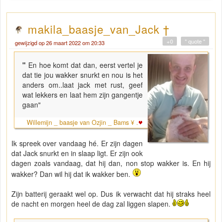
makila_baasje_van_Jack †
+0
" quote "
gewijzigd op 26 maart 2022 om 20:33
"
En hoe komt dat dan, eerst vertel je
dat tie jou wakker snurkt en nou is het
anders om..laat jack met rust, geef
wat lekkers en laat hem zijn gangentje
gaan"
Willemijn _ baasje van Ozjin _ Bams ¥ .
Ik spreek over vandaag hé. Er zijn dagen
dat Jack snurkt en in slaap ligt. Er zijn ook
dagen zoals vandaag, dat hij dan, non stop wakker is. En hij
wakker? Dan wil hij dat ik wakker ben.
Zijn batterij geraakt wel op. Dus ik verwacht dat hij straks heel
de nacht en morgen heel de dag zal liggen slapen.