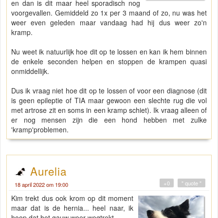
en dan is dit maar heel sporadisch nog
voorgevallen. Gemiddeld zo 1x per 3 maand of zo, nu was het
weer even geleden maar vandaag had hij dus weer zo'n
kramp.
Nu weet ik natuurlijk hoe dit op te lossen en kan ik hem binnen
de enkele seconden helpen en stoppen de krampen quasi
onmiddellijk.
Dus ik vraag niet hoe dit op te lossen of voor een diagnose (dit
is geen epileptie of TIA maar gewoon een slechte rug die vol
met artrose zit en soms in een kramp schiet). Ik vraag alleen of
er nog mensen zijn die een hond hebben met zulke
'kramp'problemen.
Aurelia
+0
" quote "
18 april 2022 om 19:00
Kim trekt dus ook krom op dit moment
maar dat is de hernia... heel naar, ik
hoop dat het gauw weer wegtrekt.