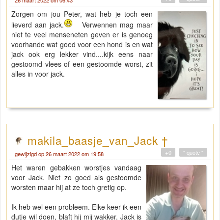
26 maart 2022 om 06:43
Zorgen om jou Peter, wat heb je toch een
lieverd aan jack.
Verwennen mag maar
niet te veel menseneten geven er is genoeg
voorhande wat goed voor een hond is en wat
jack ook erg lekker vind....kijk eens naar
gestoomd vlees of een gestoomde worst, zit
alles in voor jack.
makila_baasje_van_Jack †
+0
" quote "
gewijzigd op 26 maart 2022 om 19:58
Het waren gebakken worstjes vandaag
voor Jack. Niet zo goed als gestoomde
worsten maar hij at ze toch gretig op.
Ik heb wel een probleem. Elke keer ik een
dutje wil doen, blaft hij mij wakker. Jack is