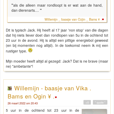
"
als die alleen maar rondloopt is er wat aan de hand,
dan dierenarts....
"
Willemijn _ baasje van Ozjin _ Bams ¥ .
Dit is typisch Jack. Hij heeft al 17 jaar 'non stop' van die dagen
dat hij niets liever doet dan rondlopen van 5u in de ochtend tot
23 uur in de avond. Hij is altijd een pittige energiebol geweest
(en bij momenten nog altijd). In de toekomst neem ik mij een
rustiger type.
Mijn moeder heeft altijd al gezegd: Jack? Dat is ne brave (maar
ne) "ambetante"!
Willemijn - baasje van Vika .
Bams en Ogin ¥ .
+0
" quote "
26 maart 2022 om 20:43
5 uur in de ochtend tot 23 uur in de