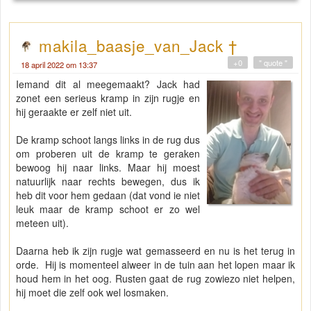
makila_baasje_van_Jack †
+0
" quote "
18 april 2022 om 13:37
Iemand dit al meegemaakt? Jack had
zonet een serieus kramp in zijn rugje en
hij geraakte er zelf niet uit.
De kramp schoot langs links in de rug dus
om proberen uit de kramp te geraken
bewoog hij naar links. Maar hij moest
natuurlijk naar rechts bewegen, dus ik
heb dit voor hem gedaan (dat vond ie niet
leuk maar de kramp schoot er zo wel
meteen uit).
Daarna heb ik zijn rugje wat gemasseerd en nu is het terug in
orde. Hij is momenteel alweer in de tuin aan het lopen maar ik
houd hem in het oog. Rusten gaat de rug zowiezo niet helpen,
hij moet die zelf ook wel losmaken.