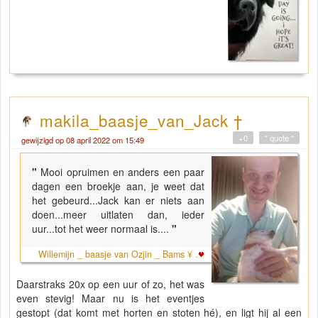
makila_baasje_van_Jack †
+0
" quote "
gewijzigd op 08 april 2022 om 15:49
"
Mooi opruimen en anders een paar
dagen een broekje aan, je weet dat
het gebeurd...Jack kan er niets aan
doen...meer uitlaten dan, ieder
uur...tot het weer normaal is....
"
Willemijn _ baasje van Ozjin _ Bams ¥ .
Daarstraks 20x op een uur of zo, het was
even stevig! Maar nu is het eventjes
gestopt (dat komt met horten en stoten hé), en ligt hij al een