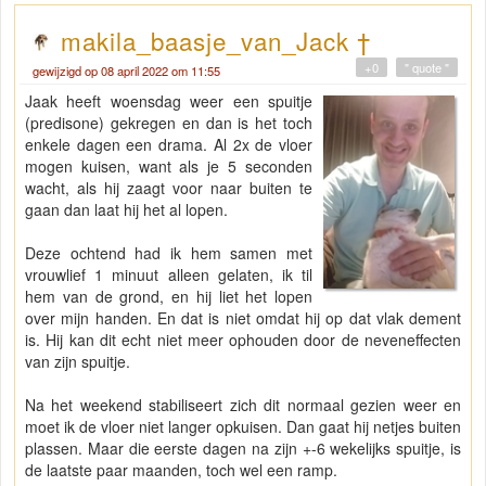
makila_baasje_van_Jack †
+0
" quote "
gewijzigd op 08 april 2022 om 11:55
Jaak heeft woensdag weer een spuitje
(predisone) gekregen en dan is het toch
enkele dagen een drama. Al 2x de vloer
mogen kuisen, want als je 5 seconden
wacht, als hij zaagt voor naar buiten te
gaan dan laat hij het al lopen.
Deze ochtend had ik hem samen met
vrouwlief 1 minuut alleen gelaten, ik til
hem van de grond, en hij liet het lopen
over mijn handen. En dat is niet omdat hij op dat vlak dement
is. Hij kan dit echt niet meer ophouden door de neveneffecten
van zijn spuitje.
Na het weekend stabiliseert zich dit normaal gezien weer en
moet ik de vloer niet langer opkuisen. Dan gaat hij netjes buiten
plassen. Maar die eerste dagen na zijn +-6 wekelijks spuitje, is
de laatste paar maanden, toch wel een ramp.