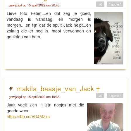
+0
" quote "
gewijzigd op 15 april 2022 om 20:43
Lieve foto Peter.....en dat zeg je goed,
vandaag is vandaag, en morgen is
morgen....en fijn dat de spuit Jack helpt...en
zolang die er nog is, mooi verwennen en
genieten van hem.
makila_baasje_van_Jack †
+0
" quote "
gewijzigd op 15 april 2022 om 19:33
Jaak voelt zich in zijn nopjes met die
goede weer
https://ibb.co/VD4MZxs