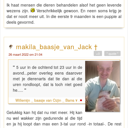
Ik haat mensen die dieren behandelen alsof het geen levende
wezens zijn.
Verschrikkelijk gewoon. En neen soms krijg je
dat er nooit meer uit. In die eerste 9 maanden is een puppie al
deels gevormd.
makila_baasje_van_Jack †
+0
" quote "
26 maart 2022 om 21:04
"
5 uur in de ochtend tot 23 uur in de
avond...peter overleg eens daarover
met je dierenarts dat tie dan al die
uren rondloopt, dat is toch niet goed
he.....
"
Willemijn _ baasje van Ozjin _ Bams ¥ .
Gelukkig kan hij dat nu niet meer. Hij kan
nu wel wakker zijn gedurende al die tijd
en ja hij loopt dan max een 3-tal uur rond -in totaal-. De rest