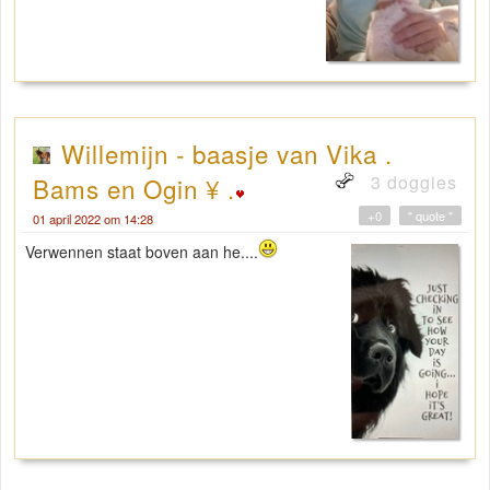
Willemijn - baasje van Vika .
3 doggies
Bams en Ogin ¥ .
+0
" quote "
01 april 2022 om 14:28
Verwennen staat boven aan he....