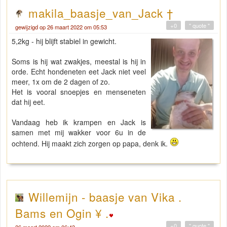
makila_baasje_van_Jack †
+0
" quote "
gewijzigd op 26 maart 2022 om 05:53
5,2kg - hij blijft stabiel in gewicht.
Soms is hij wat zwakjes, meestal is hij in
orde. Echt hondeneten eet Jack niet veel
meer, 1x om de 2 dagen of zo.
Het is vooral snoepjes en menseneten
dat hij eet.
Vandaag heb ik krampen en Jack is
samen met mij wakker voor 6u in de
ochtend. Hij maakt zich zorgen op papa, denk ik.
Willemijn - baasje van Vika .
Bams en Ogin ¥ .
+0
" quote "