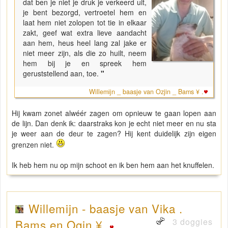
dat ben je niet je druk je verkeerd uit,
je bent bezorgd, vertroetel hem en
laat hem niet zolopen tot tie in elkaar
zakt, geef wat extra lieve aandacht
aan hem, heus heel lang zal jake er
niet meer zijn, als die zo huilt, neem
hem bij je en spreek hem
geruststellend aan, toe.
"
Willemijn _ baasje van Ozjin _ Bams ¥ .
Hij kwam zonet alwéér zagen om opnieuw te gaan lopen aan
de lijn. Dan denk ik: daarstraks kon je echt niet meer en nu sta
je weer aan de deur te zagen? Hij kent duidelijk zijn eigen
grenzen niet.
Ik heb hem nu op mijn schoot en ik ben hem aan het knuffelen.
Willemijn - baasje van Vika .
3 doggies
Bams en Ogin ¥ .