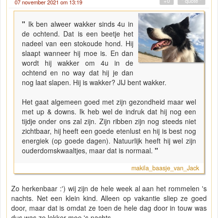
+0
" quote "
07 november 2021 om 13:19
"
Ik ben alweer wakker sinds 4u in
de ochtend. Dat is een beetje het
nadeel van een stokoude hond. Hij
slaapt wanneer hij moe is. En dan
wordt hij wakker om 4u in de
ochtend en no way dat hij je dan
nog laat slapen. Hij is wakker? JIJ bent wakker.
Het gaat algemeen goed met zijn gezondheid maar wel
met up & downs. Ik heb wel de indruk dat hij nog een
tijdje onder ons zal zijn. Zijn ribben zijn nog steeds niet
zichtbaar, hij heeft een goede etenlust en hij is best nog
energiek (op goede dagen). Natuurlijk heeft hij wel zijn
ouderdomskwaaltjes, maar dat is normaal.
"
makila_baasje_van_Jack
Zo herkenbaar :') wij zijn de hele week al aan het rommelen 's
nachts. Net een klein kind. Alleen op vakantie sliep ze goed
door, maar dat is omdat ze toen de hele dag door in touw was
dus was ze lekker moe 's nachts.