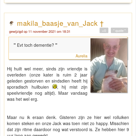
makila_baasje_van_Jack †
+0
" quote "
gewijzigd op 11 november 2021 om 18:31
"
Evt toch dementie?
"
Aurelia
Hij huilt wel meer, sinds zijn vriendje is
overleden (onze kater is ruim 2 jaar
geleden gestorven en sindsdien heeft hij
sporadisch huilbuien
, hij mist zijn
speelvriendje nog altijd). Maar vandaag
was het wel erg.
Maar nu ik eraan denk. Gisteren zijn ze hier wel rolluiken
komen steken en onze Jack was toen niet zo happy. Misschien
dat zijn ritme daardoor nog wat verstoord is. Ze hebben hier 9
uur lang aan gewerkt.