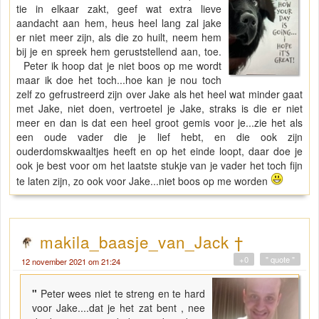
tie in elkaar zakt, geef wat extra lieve
aandacht aan hem, heus heel lang zal jake
er niet meer zijn, als die zo huilt, neem hem
bij je en spreek hem geruststellend aan, toe.
Peter ik hoop dat je niet boos op me wordt
maar ik doe het toch...hoe kan je nou toch
zelf zo gefrustreerd zijn over Jake als het heel wat minder gaat
met Jake, niet doen, vertroetel je Jake, straks is die er niet
meer en dan is dat een heel groot gemis voor je...zie het als
een oude vader die je lief hebt, en die ook zijn
ouderdomskwaaltjes heeft en op het einde loopt, daar doe je
ook je best voor om het laatste stukje van je vader het toch fijn
te laten zijn, zo ook voor Jake...niet boos op me worden
makila_baasje_van_Jack †
+0
" quote "
12 november 2021 om 21:24
"
Peter wees niet te streng en te hard
voor Jake....dat je het zat bent , nee