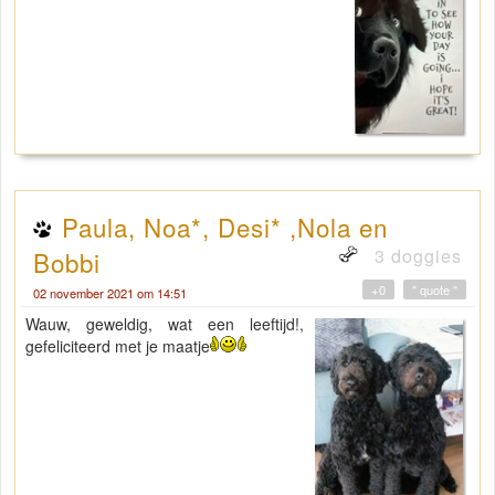
Paula, Noa*, Desi* ,Nola en
3 doggies
Bobbi
+0
" quote "
02 november 2021 om 14:51
Wauw, geweldig, wat een leeftijd!,
gefeliciteerd met je maatje