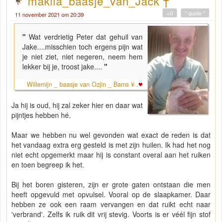
makila_baasje_van_Jack †
+0
" quote "
11 november 2021 om 20:39
"
Wat verdrietig Peter dat gehuil van
Jake....misschien toch ergens pijn wat
je niet ziet, niet negeren, neem hem
lekker bij je, troost jake....
"
Willemijn _ baasje van Ozjin _ Bams ¥ .
Ja hij is oud, hij zal zeker hier en daar wat
pijntjes hebben hé.
Maar we hebben nu wel gevonden wat exact de reden is dat
het vandaag extra erg gesteld is met zijn huilen. Ik had het nog
niet echt opgemerkt maar hij is constant overal aan het ruiken
en toen begreep ik het.
Bij het boren gisteren, zijn er grote gaten ontstaan die men
heeft opgevuld met opvulsel. Vooral op de slaapkamer. Daar
hebben ze ook een raam vervangen en dat ruikt echt naar
'verbrand'. Zelfs ik ruik dit vrij stevig. Voorts is er véél fijn stof