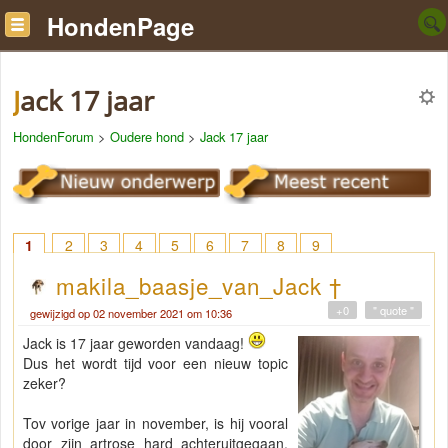
HondenPage
Jack 17 jaar
HondenForum
>
Oudere hond
>
Jack 17 jaar
1
2
3
4
5
6
7
8
9
makila_baasje_van_Jack †
+0
" quote "
gewijzigd op 02 november 2021 om 10:36
Jack is 17 jaar geworden vandaag!
Dus het wordt tijd voor een nieuw topic
zeker?
Tov vorige jaar in november, is hij vooral
door zijn artrose hard achteruitgegaan.