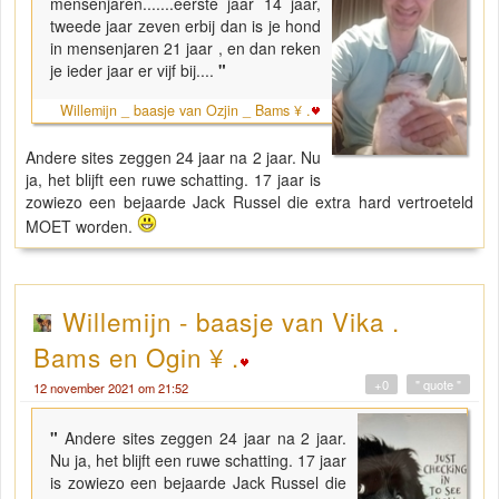
mensenjaren.......eerste jaar 14 jaar,
tweede jaar zeven erbij dan is je hond
in mensenjaren 21 jaar , en dan reken
je ieder jaar er vijf bij....
"
Willemijn _ baasje van Ozjin _ Bams ¥ .
Andere sites zeggen 24 jaar na 2 jaar. Nu
ja, het blijft een ruwe schatting. 17 jaar is
zowiezo een bejaarde Jack Russel die extra hard vertroeteld
MOET worden.
Willemijn - baasje van Vika .
Bams en Ogin ¥ .
+0
" quote "
12 november 2021 om 21:52
"
Andere sites zeggen 24 jaar na 2 jaar.
Nu ja, het blijft een ruwe schatting. 17 jaar
is zowiezo een bejaarde Jack Russel die