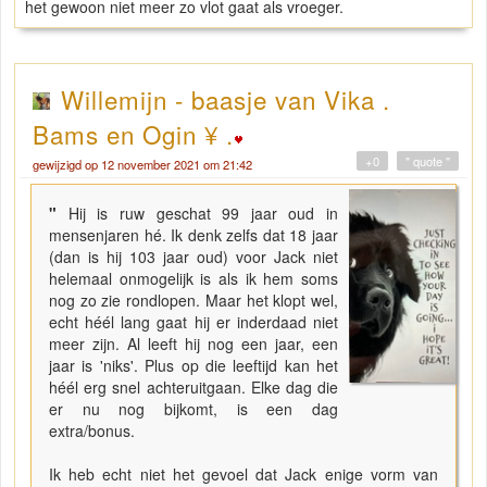
het gewoon niet meer zo vlot gaat als vroeger.
Willemijn - baasje van Vika .
Bams en Ogin ¥ .
+0
" quote "
gewijzigd op 12 november 2021 om 21:42
"
Hij is ruw geschat 99 jaar oud in
mensenjaren hé. Ik denk zelfs dat 18 jaar
(dan is hij 103 jaar oud) voor Jack niet
helemaal onmogelijk is als ik hem soms
nog zo zie rondlopen. Maar het klopt wel,
echt héél lang gaat hij er inderdaad niet
meer zijn. Al leeft hij nog een jaar, een
jaar is 'niks'. Plus op die leeftijd kan het
héél erg snel achteruitgaan. Elke dag die
er nu nog bijkomt, is een dag
extra/bonus.
Ik heb echt niet het gevoel dat Jack enige vorm van