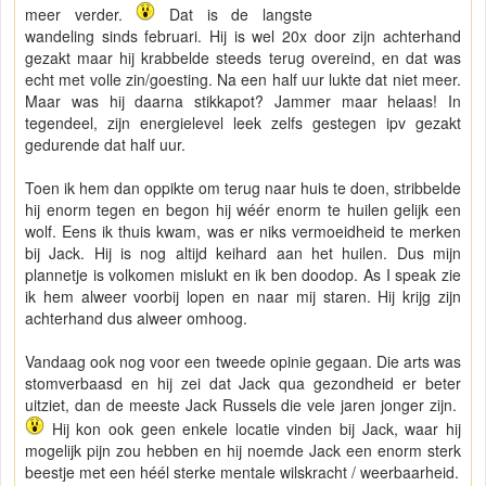
meer verder.
Dat is de langste
wandeling sinds februari. Hij is wel 20x door zijn achterhand
gezakt maar hij krabbelde steeds terug overeind, en dat was
echt met volle zin/goesting. Na een half uur lukte dat niet meer.
Maar was hij daarna stikkapot? Jammer maar helaas! In
tegendeel, zijn energielevel leek zelfs gestegen ipv gezakt
gedurende dat half uur.
Toen ik hem dan oppikte om terug naar huis te doen, stribbelde
hij enorm tegen en begon hij wéér enorm te huilen gelijk een
wolf. Eens ik thuis kwam, was er niks vermoeidheid te merken
bij Jack. Hij is nog altijd keihard aan het huilen. Dus mijn
plannetje is volkomen mislukt en ik ben doodop. As I speak zie
ik hem alweer voorbij lopen en naar mij staren. Hij krijg zijn
achterhand dus alweer omhoog.
Vandaag ook nog voor een tweede opinie gegaan. Die arts was
stomverbaasd en hij zei dat Jack qua gezondheid er beter
uitziet, dan de meeste Jack Russels die vele jaren jonger zijn.
Hij kon ook geen enkele locatie vinden bij Jack, waar hij
mogelijk pijn zou hebben en hij noemde Jack een enorm sterk
beestje met een héél sterke mentale wilskracht / weerbaarheid.