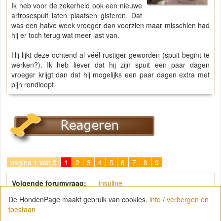
Ik heb voor de zekerheid ook een nieuwe
artrosespuit laten plaatsen gisteren. Dat
was een halve week vroeger dan voorzien maar misschien had
hij er toch terug wat meer last van.
Hij lijkt deze ochtend al véél rustiger geworden (spuit begint te
werken?). Ik heb liever dat hij zijn spuit een paar dagen
vroeger krijgt dan dat hij mogelijks een paar dagen extra met
pijn rondloopt.
pagina 1 van 9
1
2
3
4
5
6
7
8
9
Volgende forumvraag:
Insuline
De HondenPage maakt gebruik van cookies.
info
/
verbergen en
toestaan