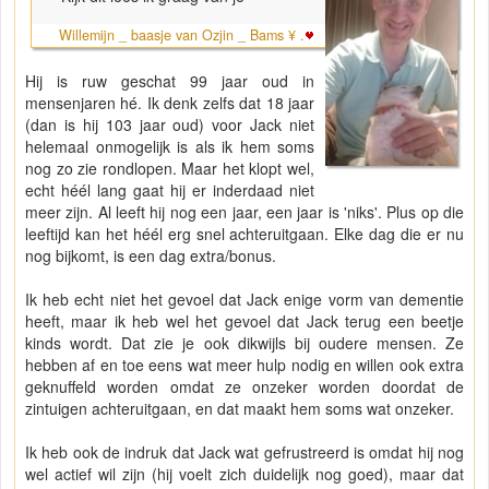
Willemijn _ baasje van Ozjin _ Bams ¥ .
Hij is ruw geschat 99 jaar oud in
mensenjaren hé. Ik denk zelfs dat 18 jaar
(dan is hij 103 jaar oud) voor Jack niet
helemaal onmogelijk is als ik hem soms
nog zo zie rondlopen. Maar het klopt wel,
echt héél lang gaat hij er inderdaad niet
meer zijn. Al leeft hij nog een jaar, een jaar is 'niks'. Plus op die
leeftijd kan het héél erg snel achteruitgaan. Elke dag die er nu
nog bijkomt, is een dag extra/bonus.
Ik heb echt niet het gevoel dat Jack enige vorm van dementie
heeft, maar ik heb wel het gevoel dat Jack terug een beetje
kinds wordt. Dat zie je ook dikwijls bij oudere mensen. Ze
hebben af en toe eens wat meer hulp nodig en willen ook extra
geknuffeld worden omdat ze onzeker worden doordat de
zintuigen achteruitgaan, en dat maakt hem soms wat onzeker.
Ik heb ook de indruk dat Jack wat gefrustreerd is omdat hij nog
wel actief wil zijn (hij voelt zich duidelijk nog goed), maar dat