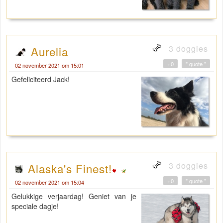
3 doggies
Aurelia
+0
" quote "
02 november 2021 om 15:01
Gefeliciteerd Jack!
3 doggies
Alaska's Finest!
+0
" quote "
02 november 2021 om 15:04
Gelukkige verjaardag! Geniet van je
speciale dagje!