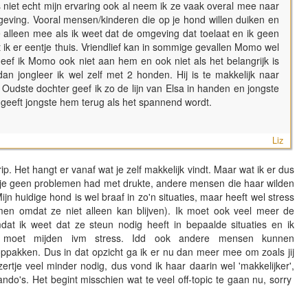
 is niet echt mijn ervaring ook al neem ik ze vaak overal mee naar
omgeving. Vooral mensen/kinderen die op je hond willen duiken en
alleen mee als ik weet dat de omgeving dat toelaat en ik geen
 ik er eentje thuis. Vriendlief kan in sommige gevallen Momo wel
eef ik Momo ook niet aan hem en ook niet als het belangrijk is
an jongleer ik wel zelf met 2 honden. Hij is te makkelijk naar
udste dochter geef ik zo de lijn van Elsa in handen en jongste
geeft jongste hem terug als het spannend wordt.
Liz
rip. Het hangt er vanaf wat je zelf makkelijk vindt. Maar wat ik er dus
tje geen problemen had met drukte, andere mensen die haar wilden
ijn huidige hond is wel braaf in zo'n situaties, maar heeft wel stress
 omdat ze niet alleen kan blijven). Ik moet ook veel meer de
t ik weet dat ze steun nodig heeft in bepaalde situaties en ik
es moet mijden ivm stress. Idd ook andere mensen kunnen
 oppakken. Dus in dat opzicht ga ik er nu dan meer mee om zoals jij
rtje veel minder nodig, dus vond ik haar daarin wel 'makkelijker',
do's. Het begint misschien wat te veel off-topic te gaan nu, sorry