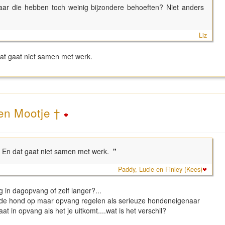
ar die hebben toch weinig bijzondere behoeften? Niet anders
Liz
 dat gaat niet samen met werk.
 en Mootje †
n. En dat gaat niet samen met werk.
"
Paddy, Lucie en Finley (Kees)
g in dagopvang of zelf langer?...
or de hond op maar opvang regelen als serieuze hondeneigenaar
at in opvang als het je uitkomt....wat is het verschil?