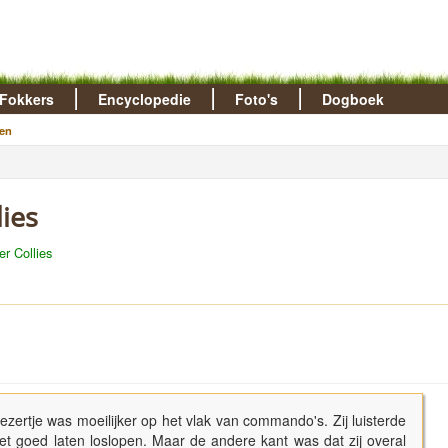
Fokkers
Encyclopedie
Foto's
Dogboek
en
lies
er Collies
ezertje was moeilijker op het vlak van commando's. Zij luisterde
et goed laten loslopen. Maar de andere kant was dat zij overal