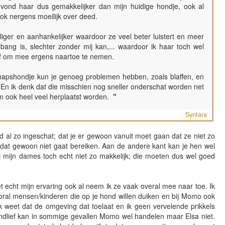
k vond haar dus gemakkelijker dan mijn huidige hondje, ook al
ook nergens moeilijk over deed.
iger en aanhankelijker waardoor ze veel beter luistert en meer
 bang is, slechter zonder mij kan,... waardoor ik haar toch wel
 of om mee ergens naartoe te nemen.
hapshondje kun je genoeg problemen hebben, zoals blaffen, en
. En ik denk dat die misschien nog sneller onderschat worden net
om ook heel veel herplaatst worden.
"
Syntara
 al zo ingeschat; dat je er gewoon vanuit moet gaan dat ze niet zo
e dat gewoon niet gaat bereiken. Aan de andere kant kan je hen wel
bij mijn dames toch echt niet zo makkelijk; die moeten dus wel goed
niet echt mijn ervaring ook al neem ik ze vaak overal mee naar toe. Ik
ooral mensen/kinderen die op je hond willen duiken en bij Momo ook
k weet dat de omgeving dat toelaat en ik geen vervelende prikkels
riendlief kan in sommige gevallen Momo wel handelen maar Elsa niet.