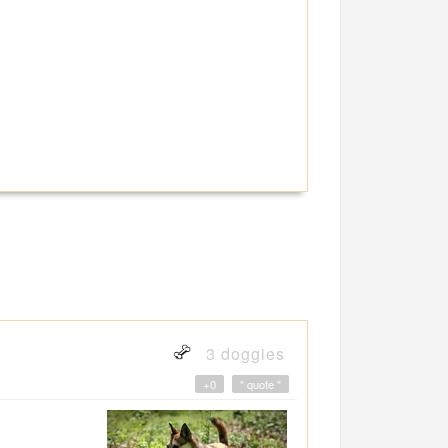
3 doggies
+0
" quote "