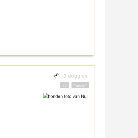
3 doggies
+0
" quote "