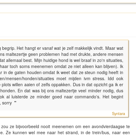
ag begrip. Het hangt er vanaf wat je zelf makkelijk vindt. Maar wat
 ons maltezertje geen problemen had met drukte, andere mensen
at allemaal best. Mijn huidige hond is wel braaf in zo'n situaties,
haar toch soms meenemen omdat ze niet alleen kan blijven). Ik
 in de gaten houden omdat ik weet dat ze steun nodig heeft in
en/mensen/honden/situaties moet mijden ivm stress. Idd ook
ts willen aaien of zelfs oppakken. Dus in dat opzicht ga ik er
honden. En dat was bij ons maltezertje veel minder nodig, dus
 ook al luisterde ze minder goed naar commando's. Het begint
, sorry
"
Syntara
 Ik zou ze bijvoorbeeld nooit meenemen om een avondvierdaagse te
ee. Ze kunnen wel mee naar het strand, in de trein/bus, naar een