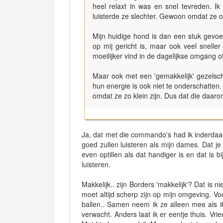
heel relaxt in was en snel tevreden. I
luisterde ze slechter. Gewoon omdat ze 
Mijn huidige hond is dan een stuk gevoel
op mij gericht is, maar ook veel sneller
moeilijker vind in de dagelijkse omgang
Maar ook met een 'gemakkelijk' gezelsc
hun energie is ook niet te onderschatten
omdat ze zo klein zijn. Dus dat die daar
Ja, dat met die commando's had ik inderdaad
goed zullen luisteren als mijn dames. Dat j
even optillen als dat handiger is en dat is 
luisteren.
Makkelijk.. zijn Borders 'makkelijk'? Dat is 
moet altijd scherp zijn op mijn omgeving. V
ballen.. Samen neem ik ze alleen mee als i
verwacht. Anders laat ik er eentje thuis. V