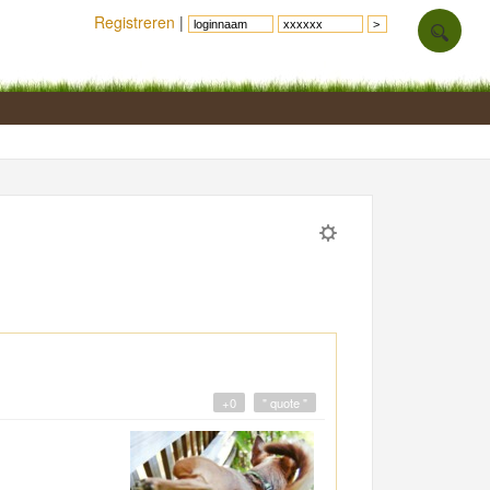
Registreren
|
+0
" quote "