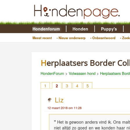
Hondenforum
Honden
Puppy's
Meest recent
• Nieuw onderwerp
• Onbeantwoord
• Zoek
Herplaatsers Border Col
HondenForum
>
Volwassen hond
>
Herplaatsers Bord
1
2
3
4
5
Liz
12 maart 2018 om 11:28
"
Het is gewoon anders vind ik. Ons malt
niet altijd zo goed en we konden haar ni