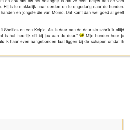
 en ook niet als het belangrijk is dat ze even netjes aan de voet
n. Hij is te makkelijk naar derden en te ongedurig naar de honden.
in handen en jongste die van Momo. Dat komt dan wel goed al geeft
t Shelties en een Kelpie. Als ik daar aan de deur sta schrik ik altijd
at is het heerlijk stil bij jou aan de deur."
Mijn honden hoor je
 als ik haar even aangebonden laat liggen bij de schapen omdat ik