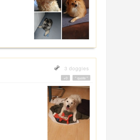
3 doggies
+0
" quote "