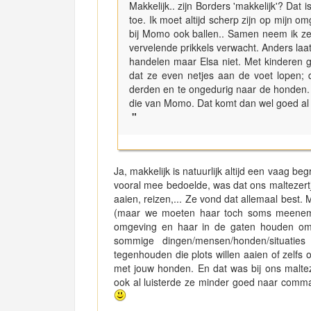
Makkelijk.. zijn Borders 'makkelijk'? Dat
toe. Ik moet altijd scherp zijn op mijn 
bij Momo ook ballen.. Samen neem ik ze 
vervelende prikkels verwacht. Anders laat
handelen maar Elsa niet. Met kinderen g
dat ze even netjes aan de voet lopen; d
derden en te ongedurig naar de honden. O
die van Momo. Dat komt dan wel goed al 
"
Ja, makkelijk is natuurlijk altijd een vaag beg
vooral mee bedoelde, was dat ons maltezer
aaien, reizen,... Ze vond dat allemaal best. M
(maar we moeten haar toch soms meenemen
omgeving en haar in de gaten houden omda
sommige dingen/mensen/honden/situati
tegenhouden die plots willen aaien of zelfs
met jouw honden. En dat was bij ons malteze
ook al luisterde ze minder goed naar comman