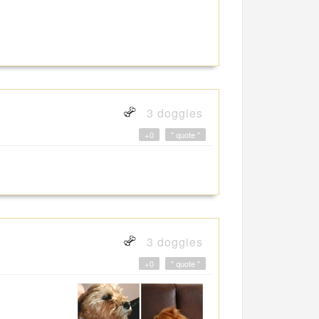
3 doggies
+0
" quote "
3 doggies
+0
" quote "