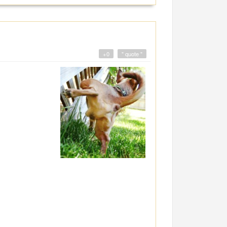
+0
" quote "