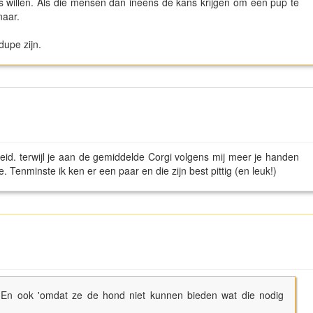
s willen. Als die mensen dan ineens de kans krijgen om een pup te
naar.
dupe zijn.
heid. terwijl je aan de gemiddelde Corgi volgens mij meer je handen
 Tenminste ik ken er een paar en die zijn best pittig (en leuk!)
 En ook 'omdat ze de hond niet kunnen bieden wat die nodig