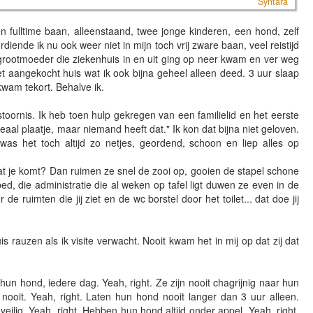
Syntara
 fulltime baan, alleenstaand, twee jonge kinderen, een hond, zelf
iende ik nu ook weer niet in mijn toch vrij zware baan, veel reistijd
rootmoeder die ziekenhuis in en uit ging op neer kwam en ver weg
 aangekocht huis wat ik ook bijna geheel alleen deed. 3 uur slaap
wam tekort. Behalve ik.
toornis. Ik heb toen hulp gekregen van een familielid en het eerste
eaal plaatje, maar niemand heeft dat." Ik kon dat bijna niet geloven.
was het toch altijd zo netjes, geordend, schoon en liep alles op
dat je komt? Dan ruimen ze snel de zooi op, gooien de stapel schone
ed, die administratie die al weken op tafel ligt duwen ze even in de
de ruimten die jij ziet en de wc borstel door het toilet... dat doe jij
s rauzen als ik visite verwacht. Nooit kwam het in mij op dat zij dat
un hond, iedere dag. Yeah, right. Ze zijn nooit chagrijnig naar hun
nooit. Yeah, right. Laten hun hond nooit langer dan 3 uur alleen.
veilig. Yeah, right. Hebben hun hond altijd onder appel. Yeah, right.