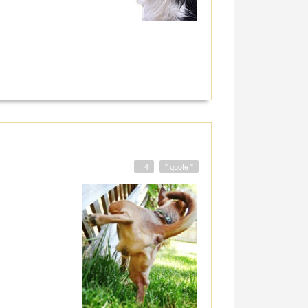
+4
" quote "