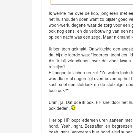
Ik werkte me over de kop, jongleren met een
het huishouden doen want zo bijster goed verd
woon-werk, degene waar de zorg voor een g
ook nog eens, en de verbouwing van een net
op een nacht was een zege. Maar niemand k
Ik ben toen geknakt. Ontwikkelde een angsts
dat hij me leerde was: "Iedereen toont een id
Als ik bij vriendinnen over de vloer kwam 
rolletjes?
Hij begon te lachen en zei: "Ze weten toch 
was die er al dagen ligt even boven op het b
kast, snel een stofdoek en de stofzuiger door 
toch ook?"
Uhm, ja. Dat doe ik ook. FF snel door het hui
ook deden.
Hier op HP loopt iedereen uren aaneen met h
hond. Yeah, right. Bestraffen en begrenzen 
Yeah, right. Vervoeren hun hond altijd super 