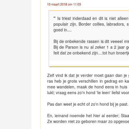
13 maart 2018 om 11:03
"
Is triest inderdaad en dit is niet allee
populair zijn. Border collies, labradors,
goed in....
Bij de onbekende rassen is dit veeeel mi
Bij de Parson is nu al zeker 1 a 2 jaar
feit dat ze onbekend zijn....tot hun broert
Zelf vind ik dat je verder moet gaan dan 
ras heb je grote verschillen in gedrag en k
mee wandelen, maak de hond eens in huis m
lukt; vraag eens zo'n hond 'te leen' liefst vo
Pas dan weet je echt of zo'n hond bij je past. 
En, iemand noemde het hier al eerder; Staa
Ze worden niet zo geboren maar zo opgevoe