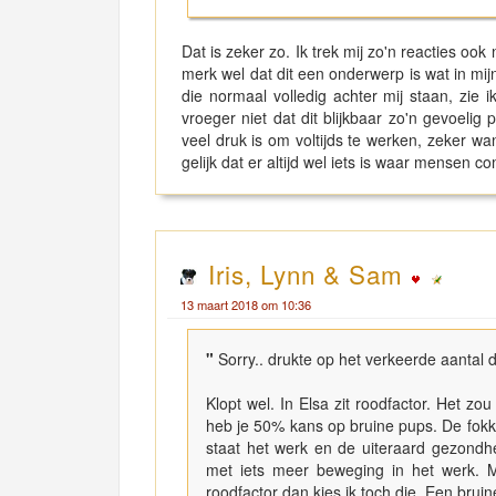
Dat is zeker zo. Ik trek mij zo'n reacties ook
merk wel dat dit een onderwerp is wat in mijn
die normaal volledig achter mij staan, zie ik
vroeger niet dat dit blijkbaar zo'n gevoeli
veel druk is om voltijds te werken, zeker w
gelijk dat er altijd wel iets is waar mensen 
Iris, Lynn & Sam
13 maart 2018 om 10:36
"
Sorry.. drukte op het verkeerde aantal 
Klopt wel. In Elsa zit roodfactor. Het z
heb je 50% kans op bruine pups. De fokke
staat het werk en de uiteraard gezondh
met iets meer beweging in het werk. M
roodfactor dan kies ik toch die. Een bruin