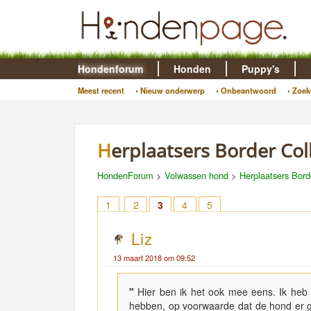
Hondenforum
Honden
Puppy's
Meest recent
• Nieuw onderwerp
• Onbeantwoord
• Zoek
Herplaatsers Border Col
HondenForum
>
Volwassen hond
>
Herplaatsers Bord
1
2
3
4
5
Liz
13 maart 2018 om 09:52
"
Hier ben ik het ook mee eens. Ik heb
hebben, op voorwaarde dat de hond er g