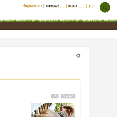
Registreren
|
+0
" quote "