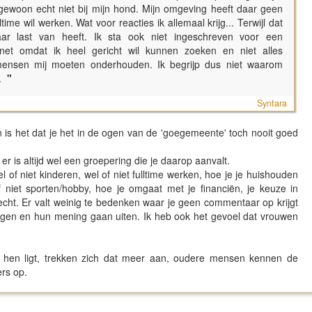
 gewoon echt niet bij mijn hond. Mijn omgeving heeft daar geen
time wil werken. Wat voor reacties ik allemaal krijg... Terwijl dat
r last van heeft. Ik sta ook niet ingeschreven voor een
 (net omdat ik heel gericht wil kunnen zoeken en niet alles
 mensen mij moeten onderhouden. Ik begrijp dus niet waarom
.
"
Syntara
n is het dat je het in de ogen van de 'goegemeente' toch nooit goed
er is altijd wel een groepering die je daarop aanvalt.
el of niet kinderen, wel of niet fulltime werken, hoe je je huishouden
of niet sporten/hobby, hoe je omgaat met je financiën, je keuze in
. echt. Er valt weinig te bedenken waar je geen commentaar op krijgt
ijgen en hun mening gaan uiten. Ik heb ook het gevoel dat vrouwen
hen ligt, trekken zich dat meer aan, oudere mensen kennen de
rs op.