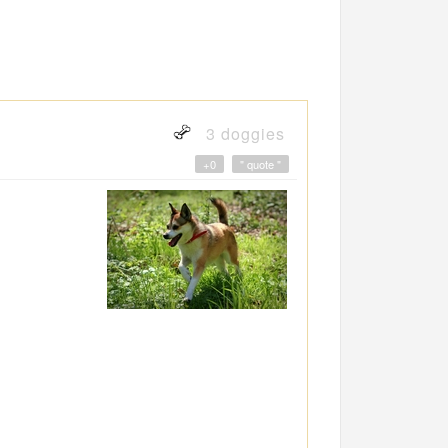
3 doggies
+0
" quote "