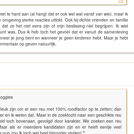
Liz
 niet te hard aan (al hangt dat er ook wel wat vanaf van wie), maar ik
 omgeving sterke reacties uitlokt. Ook bij dichte vrienden en familie
 dat ze het niet eens zijn of mijn beslissing niet begrijpen. Ik wist
g punt was. Dus ik heb toch het gevoel dat er vanuit de samenleving
anneer je jong bent en wanneer je geen kinderen hebt. Maar je hebt
commentaar op geven natuurlijk.
doggies
ou leuk zijn om er een reu met 100% roodfactor op te zetten; dan
r en ik weten dat. Maar in de zoektocht naar een geschikte reu
eid toch bovenaan, gevolgd door karakter. We zoeken een reu
aar als er meerdere kandidaten zijn en er heeft eentje veel
e pup zou ik toch wel heel bijzonder vinden!
"