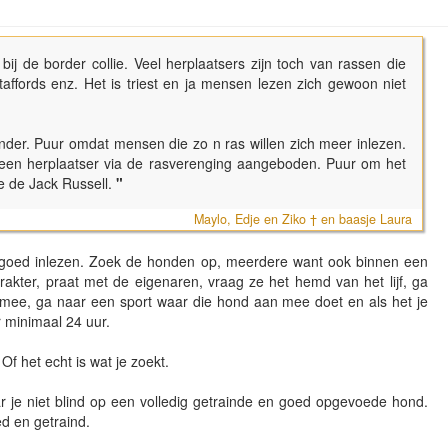
n bij de border collie. Veel herplaatsers zijn toch van rassen die
 staffords enz. Het is triest en ja mensen lezen zich gewoon niet
nder. Puur omdat mensen die zo n ras willen zich meer inlezen.
 geen herplaatser via de rasverenging aangeboden. Puur om het
je de Jack Russell.
"
Maylo, Edje en Ziko † en baasje Laura
je goed inlezen. Zoek de honden op, meerdere want ook binnen een
arakter, praat met de eigenaren, vraag ze het hemd van het lijf, ga
ee, ga naar een sport waar die hond aan mee doet en als het je
or minimaal 24 uur.
Of het echt is wat je zoekt.
r je niet blind op een volledig getrainde en goed opgevoede hond.
d en getraind.