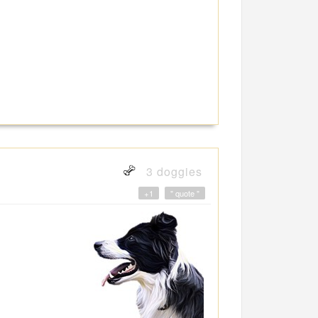
3 doggies
+1
" quote "