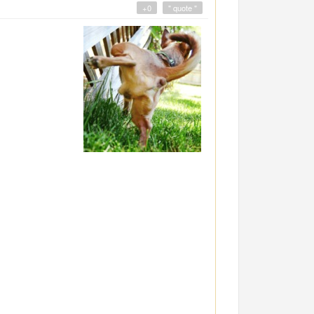
+0
" quote "