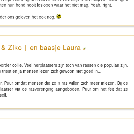
aten hun hond nooit loslopen waar het niet mag. Yeah, right.
nder ons geloven het ook nog.
 & Ziko † en baasje Laura
 border collie. Veel herplaatsers zijn toch van rassen die populair zijn.
is triest en ja mensen lezen zich gewoon niet goed in....
r. Puur omdat mensen die zo n ras willen zich meer inlezen. Bij de
plaatser via de rasverenging aangeboden. Puur om het feit dat ze
ell.