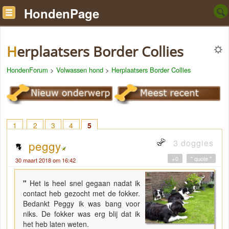
HondenPage
Herplaatsers Border Collies
HondenForum
>
Volwassen hond
>
Herplaatsers Border Collies
1
2
3
4
5
3 doggies
peggy
+0
" quote "
30 maart 2018 om 16:42
"
Het is heel snel gegaan nadat ik
contact heb gezocht met de fokker.
Bedankt Peggy ik was bang voor
niks. De fokker was erg blij dat ik
het heb laten weten.