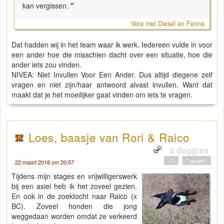
kan vergissen.
"
Vera met Diesel en Fenna
Dat hadden wij in het team waar ik werk. Iedereen vulde in voor
een ander hoe die misschien dacht over een situatie, hoe die
ander iets zou vinden.
NIVEA: Niet Invullen Voor Een Ander. Dus altijd diegene zelf
vragen en niet zijn/haar antwoord alvast invullen. Want dat
maakt dat je het moeilijker gaat vinden om iets te vragen.
Loes, baasje van Rori & Raico
3 doggies
+1
" quote "
22 maart 2018 om 20:57
Tijdens mijn stages en vrijwilligerswerk
bij een asiel heb ik het zoveel gezien.
En ook in de zoektocht naar Raico (x
BC). Zoveel honden die jong
weggedaan worden omdat ze verkeerd