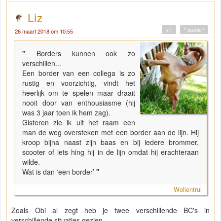
Liz
+1
" quote "
26 maart 2018 om 10:55
"
Borders kunnen ook zo
verschillen...
Een border van een collega is zo
rustig en voorzichtig, vindt het
heerlijk om te spelen maar draait
nooit door van enthousiasme (hij
was 3 jaar toen ik hem zag).
Gisteren zie ik uit het raam een
man de weg oversteken met een border aan de lijn. Hij
kroop bijna naast zijn baas en bij iedere brommer,
scooter of iets hing hij in de lijn omdat hij erachteraan
wilde.
Wat is dan ‘een border’
"
Wollentrui
Zoals Obi al zegt heb je twee verschillende BC's in
verschillende situaties gezien.