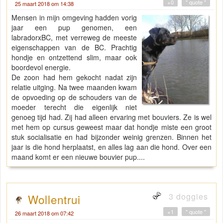
+0
" quote "
25 maart 2018 om 14:38
Mensen in mijn omgeving hadden vorig
jaar een pup genomen, een
labradorxBC, met verreweg de meeste
eigenschappen van de BC. Prachtig
hondje en ontzettend slim, maar ook
boordevol energie.
De zoon had hem gekocht nadat zijn
relatie uitging. Na twee maanden kwam
de opvoeding op de schouders van de
moeder terecht die eigenlijk niet
genoeg tijd had. Zij had alleen ervaring met bouviers. Ze is wel
met hem op cursus geweest maar dat hondje miste een groot
stuk socialisatie en had bijzonder weinig grenzen. Binnen het
jaar is die hond herplaatst, en alles lag aan die hond. Over een
maand komt er een nieuwe bouvier pup....
3 doggies
Wollentrui
+1
" quote "
26 maart 2018 om 07:42