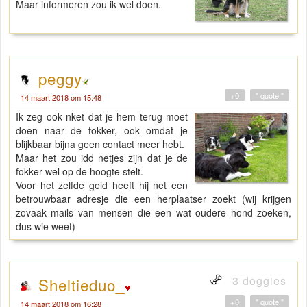
Maar informeren zou ik wel doen.
peggy
+0
" quote "
14 maart 2018 om 15:48
Ik zeg ook nket dat je hem terug moet
doen naar de fokker, ook omdat je
blijkbaar bijna geen contact meer hebt.
Maar het zou idd netjes zijn dat je de
fokker wel op de hoogte stelt.
Voor het zelfde geld heeft hij net een
betrouwbaar adresje die een herplaatser zoekt (wij krijgen
zovaak mails van mensen die een wat oudere hond zoeken,
dus wie weet)
3 doggies
Sheltieduo_
+0
" quote "
14 maart 2018 om 16:28