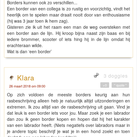
Borders kunnen ook zo verschillen...
Een border van een collega is zo rustig en voorzichtig, vindt het
heerlijk om te spelen maar draait nooit door van enthousiasme
(hij was 3 jaar toen ik hem zag).
Gisteren zie ik uit het raam een man de weg oversteken met
een border aan de lijn. Hij kroop bijna naast zijn baas en bij
iedere brommer, scooter of iets hing hij in de lijn omdat hij
erachteraan wilde.
Wat is dan ‘een border’
3 doggies
Klara
+0
" quote "
26 maart 2018 om 09:00
Op zich voldoen de meeste borders keurig aan hun
rasbeschrijving alleen heb je natuurlijk altijd uitzonderingen en
extremen. Ik zou altijd van de rasbeschrijving uit gaan. Vind je
dat leuk is een border iets voor jou. Maar zoek je een labrador
dan zou ik geen border kopen en hopen dat hij het karakter
van een labrador heeft. (Niets negatiefs over labradors maar in
je andere topic beschrijf je wat je in een hond zoekt en toen