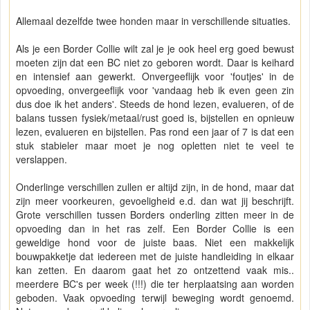
Allemaal dezelfde twee honden maar in verschillende situaties.
Als je een Border Collie wilt zal je je ook heel erg goed bewust
moeten zijn dat een BC niet zo geboren wordt. Daar is keihard
en intensief aan gewerkt. Onvergeeflijk voor 'foutjes' in de
opvoeding, onvergeeflijk voor 'vandaag heb ik even geen zin
dus doe ik het anders'. Steeds de hond lezen, evalueren, of de
balans tussen fysiek/metaal/rust goed is, bijstellen en opnieuw
lezen, evalueren en bijstellen. Pas rond een jaar of 7 is dat een
stuk stabieler maar moet je nog opletten niet te veel te
verslappen.
Onderlinge verschillen zullen er altijd zijn, in de hond, maar dat
zijn meer voorkeuren, gevoeligheid e.d. dan wat jij beschrijft.
Grote verschillen tussen Borders onderling zitten meer in de
opvoeding dan in het ras zelf. Een Border Collie is een
geweldige hond voor de juiste baas. Niet een makkelijk
bouwpakketje dat iedereen met de juiste handleiding in elkaar
kan zetten. En daarom gaat het zo ontzettend vaak mis..
meerdere BC's per week (!!!) die ter herplaatsing aan worden
geboden. Vaak opvoeding terwijl beweging wordt genoemd.