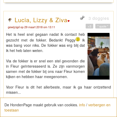
3 doggies
Lucia, Lizzy & Ziva
+3
" quote "
gewijzigd op 29 maart 2018 om 13:11
Het is heel snel gegaan nadat ik contact heb
gezocht met de fokker. Bedankt Peggy
ik
was bang voor niks. De fokker was erg blij dat
ik het heb laten weten.
Via de fokker is er snel een stel gevonden die
in Fleur geïnteresseerd is. Ze zijn vanmorgen
samen met de fokker bij ons naar Fleur komen
kijken en hebben haar meegenomen.
Voor Fleur is dit het allerbeste, maar ik ga haar ontzettend
missen...
Ik heb de nieuwe baasjes op facebook en krijg regelmatig een
De HondenPage maakt gebruik van cookies.
info
/
verbergen en
update en een foto
toestaan