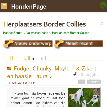
HondenPage
Herplaatsers Border Collies
HondenForum
>
Volwassen hond
>
Herplaatsers Border Collies
1
2
3
4
5
Fudge, Chunky, Maylo † & Ziko †
3 doggies
en baasje Laura
+0
" quote "
14 maart 2018 om 13:34
"
Ik zou toch via fokker regelen. De
fokker gaat er vroeg of laat toch
achter komen... de fokkers van die