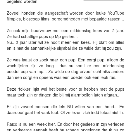
begeleid worden.
Zoveel honden die aangeschaft worden door leuke YouTube
filmpjes, bioscoop films, beroemdheden met bepaalde rassen...
Zo ook mijn buurvrouw met een middenslag kees van 2 jaar.
Ze had schattige pups op Mp gezien...
Nu.. 2 jaar later wil ze nooit meer een kees. Hij blaft om alles
en is niet de aanhankelijke slijmbal die ze wilde dat hij zou zijn.
Ze was laatst op zoek naar een pup. Een corgi pup, alleen de
wachtlijsten zijn zo lang... dus nu komt er een middenslag
poedel pup van mp... Ze wilde de dag ervoor echt niks anders
dan een corgi en opeens was een poedel ook een leuk ras.
Deze 'fokker' lijkt wel het beste voor te hebben met de pups
maar toch zijn er dingen die bij mij alarmbellen laten afgaan..
Er zijn zoveel mensen die iets NU willen van een hond... En
daardoor gaat het vaak fout. Of ze lezen zich indd totaal niet in.
Raico is nu een week hier. En door het gesleep in zijn verleden
en verkeerde aanpak heeft hij schade opgelopen die ik nu zo