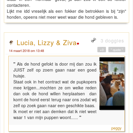
contacteren.
Lijkt me idd vreselijk als een fokker die betrokken is bij "zijn"
honden, opeens niet meer weet waar die hond gebleven is.
3 doggies
Lucia, Lizzy & Ziva
+0
" quote "
14 maart 2018 om 13:48
"
Als de hond gefokt is door mij dan zou ik
JUIST zelf op zoem gaan naar een goed
huisje.
Staat ook in het contract wat de pupkopers
mee krijgen...mochten ze om welke reden
dan ook de hond willen herplaatsen dan
komt de hond eerst terug naar ons zodat wij
zelf op zoek gaan naar een geschikte baas.
Ik moet er niet aan demken dat ik niet weet
waar 1 van mijn puppen woont......
"
peggy