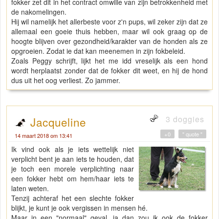
fokker zet dit in het contract omwille van zijn betrokkenheid met
de nakomelingen.
Hij wil namelijk het allerbeste voor z'n pups, wil zeker zijn dat ze
allemaal een goeie thuis hebben, maar wil ook graag op de
hoogte blijven over gezondheid/karakter van de honden als ze
opgroeien. Zodat ie dat kan meenemen in zijn fokbeleid.
Zoals Peggy schrijft, lijkt het me idd vreselijk als een hond
wordt herplaatst zonder dat de fokker dit weet, en hij de hond
dus uit het oog verliest. Zo jammer.
3 doggies
Jacqueline
+0
" quote "
14 maart 2018 om 13:41
Ik vind ook als je iets wettelijk niet
verplicht bent je aan iets te houden, dat
je toch een morele verplichting naar
een fokker hebt om hem/haar iets te
laten weten.
Tenzij achteraf het een slechte fokker
blijkt, je kunt je ook vergissen in mensen hé.
Maar in een "normaal" geval, ja dan zou ik ook de fokker