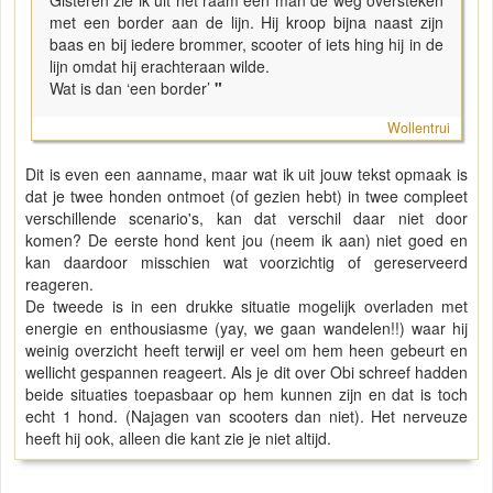
Gisteren zie ik uit het raam een man de weg oversteken
met een border aan de lijn. Hij kroop bijna naast zijn
baas en bij iedere brommer, scooter of iets hing hij in de
lijn omdat hij erachteraan wilde.
Wat is dan ‘een border’
"
Wollentrui
Dit is even een aanname, maar wat ik uit jouw tekst opmaak is
dat je twee honden ontmoet (of gezien hebt) in twee compleet
verschillende scenario's, kan dat verschil daar niet door
komen? De eerste hond kent jou (neem ik aan) niet goed en
kan daardoor misschien wat voorzichtig of gereserveerd
reageren.
De tweede is in een drukke situatie mogelijk overladen met
energie en enthousiasme (yay, we gaan wandelen!!) waar hij
weinig overzicht heeft terwijl er veel om hem heen gebeurt en
wellicht gespannen reageert. Als je dit over Obi schreef hadden
beide situaties toepasbaar op hem kunnen zijn en dat is toch
echt 1 hond. (Najagen van scooters dan niet). Het nerveuze
heeft hij ook, alleen die kant zie je niet altijd.