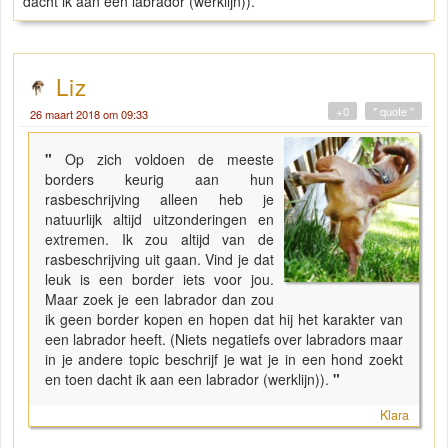
dacht ik aan een labrador (werklijn)).
Liz
+0
" quote "
26 maart 2018 om 09:33
"
Op zich voldoen de meeste
borders keurig aan hun
rasbeschrijving alleen heb je
natuurlijk altijd uitzonderingen en
extremen. Ik zou altijd van de
rasbeschrijving uit gaan. Vind je dat
leuk is een border iets voor jou.
Maar zoek je een labrador dan zou
ik geen border kopen en hopen dat hij het karakter van
een labrador heeft. (Niets negatiefs over labradors maar
in je andere topic beschrijf je wat je in een hond zoekt
en toen dacht ik aan een labrador (werklijn)).
"
Klara