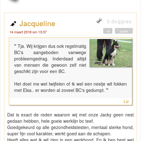
3 doggies
Jacqueline
+0
" quote "
14 maart 2018 om 13:37
"
Tja. Wij krijgen dus ook regelmatig
BC's aangeboden vanwege
probleemgedrag. Inderdaad altijd
van mensen die gewoon zelf niet
geschikt zijn voor een BC.
Het doet me wel twijfelen of ik wel een nestje wil fokken
met Elsa.. er worden al zoveel BC's gedumpt.
"
Liz
Dat is exact de reden waarom wij met onze Jacky geen nest
gedaan hebben, hele goeie werklijn bc teef.
Goedgekeurd op alle gezondheidstesten, mentaal sterke hond,
super fijn cool karakter, werkt goed aan de schapen.
Heeft alles wat ik wil zien in een werkhond. En ik ben best wel