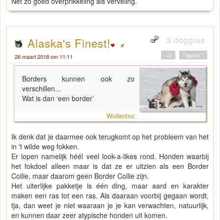
Net zo goed overprikkeling als verveling.
3 doggies
Alaska's Finest!
+0
" quote "
26 maart 2018 om 11:11
Borders kunnen ook zo
verschillen...
Wat is dan ‘een border’
Wollentrui
Ik denk dat je daarmee ook terugkomt op het probleem van het
in 't wilde weg fokken.
Er lopen namelijk héél veel look-a-likes rond. Honden waarbij
het fokdoel alleen maar is dat ze er uitzien als een Border
Collie, maar daarom geen Border Collie zijn.
Het uiterlijke pakketje is één ding, maar aard en karakter
maken een ras tot een ras. Als daaraan voorbij gegaan wordt,
tja, dan weet je niet waaraan je je kan verwachten, natuurlijk,
en kunnen daar zeer atypische honden uit komen.