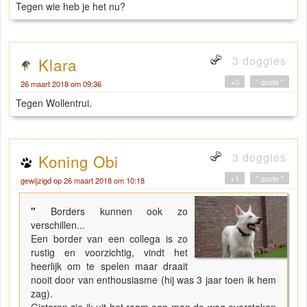
Tegen wie heb je het nu?
3 doggies
Klara
+0
" quote "
26 maart 2018 om 09:36
Tegen Wollentrui.
3 doggies
Koning Obi
+1
" quote "
gewijzigd op 26 maart 2018 om 10:18
"
Borders kunnen ook zo
verschillen...
Een border van een collega is zo
rustig en voorzichtig, vindt het
heerlijk om te spelen maar draait
nooit door van enthousiasme (hij was 3 jaar toen ik hem
zag).