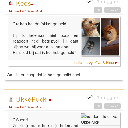
3 doggies
Kees
+0
" quote "
14 maart 2018 om 20:51
"
ik heb het de fokker gemeld...
Hij is helemaal niet boos en
reageert heel begripvol. Hij gaat
kijken wat hij voor ons kan doen.
Hij is idd blij dat ik het heb gemeld
"
Lucia, Lizzy, Ziva & Fleur
Wat fijn en knap dat je hem gemaild hebt!
3 doggies
UkkePuck
+0
" quote "
14 maart 2018 om 20:55
"
Super!
Zo zie je maar hoe je je in iemand