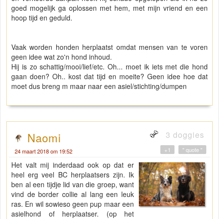
goed mogelijk ga oplossen met hem, met mijn vriend en een
hoop tijd en geduld.
Vaak worden honden herplaatst omdat mensen van te voren
geen idee wat zo'n hond inhoud.
Hij is zo schattig/mooi/lief/etc. Oh... moet ik iets met die hond
gaan doen? Oh.. kost dat tijd en moeite? Geen idee hoe dat
moet dus breng m maar naar een asiel/stichting/dumpen
3 doggies
Naomi
+1
" quote "
24 maart 2018 om 19:52
Het valt mij inderdaad ook op dat er
heel erg veel BC herplaatsers zijn. Ik
ben al een tijdje lid van die groep, want
vind de border collie al lang een leuk
ras. En wil sowieso geen pup maar een
asielhond of herplaatser. (op het