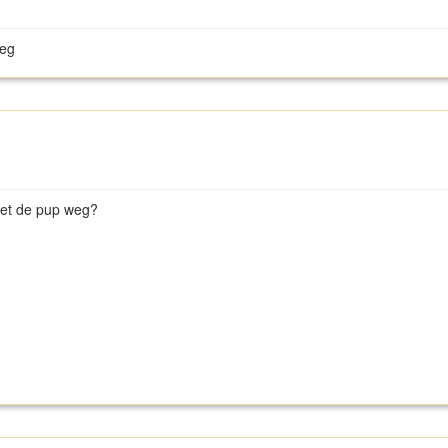
weg
oet de pup weg?