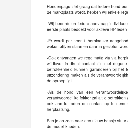
Hondenpage ziet graag dat iedere hond een f
2e marktplaats wordt, hebben wij enkele re
-Wij beoordelen iedere aanvraag individuee
eerste plaats bedoeld voor aktieve HP lede
-Er wordt per keer 1 herplaatser aangeb
weken blijven staan en daarna gesloten wor
-Ook ontvangen we regelmatig via via herpla
wij liever in direct contact zijn met degen
betrokkenheid kunnen garanderen bij het t
uitzondering maken als de verantwoordelijkh
de oproep ligt.
-Als de hond van een verantwoordelijke
verantwoordelijke fokker zal altijd betrokken
ook aan te raden om contact op te nemen 
herplaatsing.
Ben je op zoek naar een nieuw baasje stuur 
de mogelijkheden.