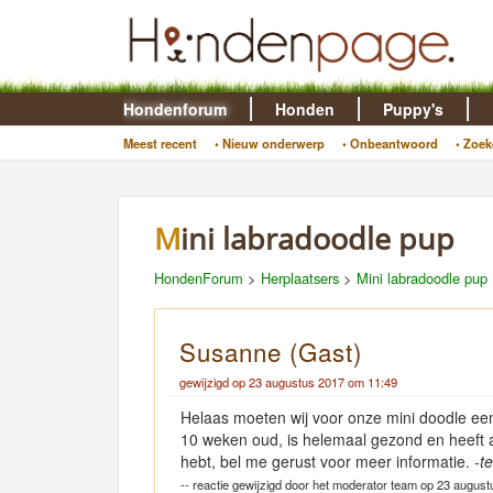
Hondenforum
Honden
Puppy's
Meest recent
• Nieuw onderwerp
• Onbeantwoord
• Zoek
Mini labradoodle pup
HondenForum
>
Herplaatsers
>
Mini labradoodle pup
Susanne (Gast)
gewijzigd op 23 augustus 2017 om 11:49
Helaas moeten wij voor onze mini doodle een 
10 weken oud, is helemaal gezond en heeft a
hebt, bel me gerust voor meer informatie.
-t
-- reactie gewijzigd door het moderator team op 23 august