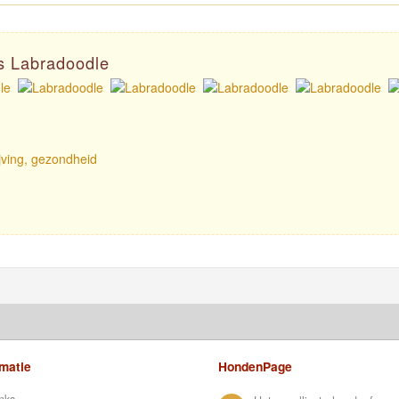
as Labradoodle
jving, gezondheid
rmatie
HondenPage