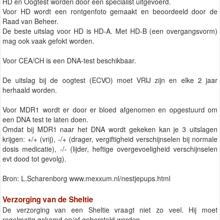
HD en Oogtest worden door een specialist uitgevoerd.
Voor HD wordt een rontgenfoto gemaakt en beoordeeld door de
Raad van Beheer.
De beste uitslag voor HD is HD-A. Met HD-B (een overgangsvorm)
mag ook vaak gefokt worden.
Voor CEA/CH is een DNA-test beschikbaar.
De uitslag bij de oogtest (ECVO) moet VRIJ zijn en elke 2 jaar
herhaald worden.
Voor MDR1 wordt er door er bloed afgenomen en opgestuurd om
een DNA test te laten doen.
Omdat bij MDR1 naar het DNA wordt gekeken kan je 3 uitslagen
krijgen: +/+ (vrij), -/+ (drager, vergiftigheid verschijnselen bij normale
dosis medicatie), -/- (lijder, heftige overgevoeligheid verschijnselen
evt dood tot gevolg).
Bron: L.Scharenborg www.mexxum.nl/nestjepups.html
Verzorging van de Sheltie
De verzorging van een Sheltie vraagt niet zo veel. Hij moet
regelmatig gekamd en/of geborsteld worden.