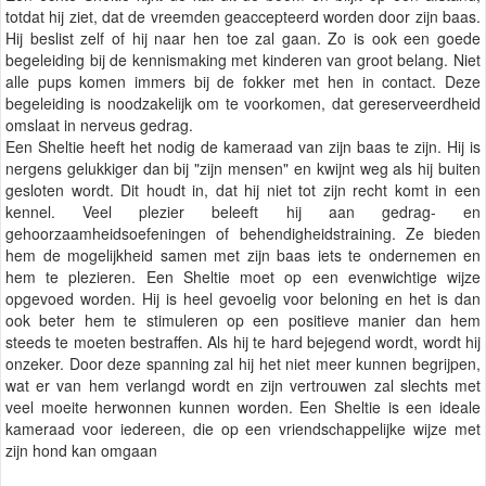
totdat hij ziet, dat de vreemden geaccepteerd worden door zijn baas.
Hij beslist zelf of hij naar hen toe zal gaan. Zo is ook een goede
begeleiding bij de kennismaking met kinderen van groot belang. Niet
alle pups komen immers bij de fokker met hen in contact. Deze
begeleiding is noodzakelijk om te voorkomen, dat gereserveerdheid
omslaat in nerveus gedrag.
Een Sheltie heeft het nodig de kameraad van zijn baas te zijn. Hij is
nergens gelukkiger dan bij "zijn mensen" en kwijnt weg als hij buiten
gesloten wordt. Dit houdt in, dat hij niet tot zijn recht komt in een
kennel. Veel plezier beleeft hij aan gedrag- en
gehoorzaamheidsoefeningen of behendigheidstraining. Ze bieden
hem de mogelijkheid samen met zijn baas iets te ondernemen en
hem te plezieren. Een Sheltie moet op een evenwichtige wijze
opgevoed worden. Hij is heel gevoelig voor beloning en het is dan
ook beter hem te stimuleren op een positieve manier dan hem
steeds te moeten bestraffen. Als hij te hard bejegend wordt, wordt hij
onzeker. Door deze spanning zal hij het niet meer kunnen begrijpen,
wat er van hem verlangd wordt en zijn vertrouwen zal slechts met
veel moeite herwonnen kunnen worden. Een Sheltie is een ideale
kameraad voor iedereen, die op een vriendschappelijke wijze met
zijn hond kan omgaan