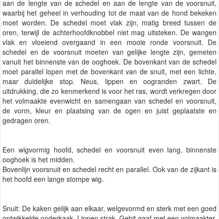
aan de lengte van de schedel en aan de lengte van de voorsnuit,
waarbij het geheel in verhouding tot de maat van de hond bekeken
moet worden. De schedel moet vlak zijn, matig breed tussen de
oren, terwijl de achterhoofdknobbel niet mag uitsteken. De wangen
vlak en vloeiend overgaand in een mooie ronde voorsnuit. De
schedel en de voorsnuit moeten van gelijke lengte zijn, gemeten
vanuit het binnenste van de ooghoek. De bovenkant van de schedel
moet parallel lopen met de bovenkant van de snuit, met een lichte,
maar duidelijke stop. Neus, lippen en oogranden zwart. De
uitdrukking, die zo kenmerkend is voor het ras, wordt verkregen door
het volmaakte evenwicht en samengaan van schedel en voorsnuit,
de vorm, kleur en plaatsing van de ogen en juist geplaatste en
gedragen oren.
Een wigvormig hoofd, schedel en voorsnuit even lang, binnenste
ooghoek is het midden.
Bovenlijn voorsnuit en schedel recht en parallel. Ook van de zijkant is
het hoofd een lange stompe wig.
Snuit: De kaken gelijk aan elkaar, welgevormd en sterk met een goed
ontwikkelde onderkaak. Lippen strak. Gebit gaaf met een volmaakter,