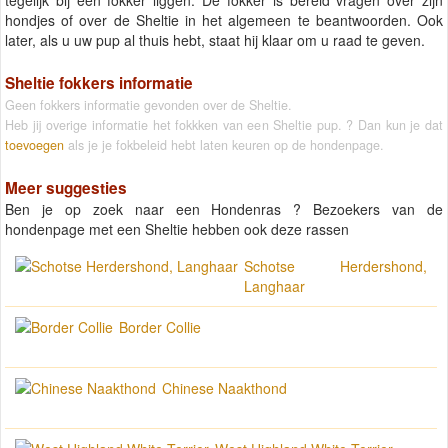
hondjes of over de Sheltie in het algemeen te beantwoorden. Ook
later, als u uw pup al thuis hebt, staat hij klaar om u raad te geven.
Sheltie fokkers informatie
Geen fokkers informatie gevonden over de Sheltie.
Heb jij overige informatie het fokkken van een Sheltie pup. ? Dan kun je dat
toevoegen
als je je fokbeleid hebt laten keuren op de hondenpage.
Meer suggesties
Ben je op zoek naar een Hondenras ? Bezoekers van de
hondenpage met een Sheltie hebben ook deze rassen
Schotse Herdershond,
Langhaar
Border Collie
Chinese Naakthond