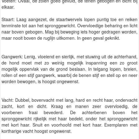
Voeten: Ovaal, de zolen goed gevuld, de tenen gebogen en dicht bij
elkaar.
Staart: Laag aangezet, de staartwervels lopen puntig toe en reiken
tenminste tot aan het spronggewricht. Overvloedige beharing en licht
naar boven gebogen. Mag bij beweging iets hoger gedragen worden,
maar nooit boven de ruglijn uitkomen. In geen geval geknikt.
Gangwerk: Lenig, vloeiend en sierlijk, met stuwing uit de achterhand,
de hond moet met zo weinig mogelijk inspanning een zo groot
mogelijk oppervlak van de grond beslaan. In telgang lopen, breien,
rollen of een stijf gangwerk, waarbij de benen stijf en steil op en neer
worden bewogen, is hoogst ongewenst.
Vacht: Dubbel, bovenvacht met lang, hard en recht haar, ondervacht
zacht, kort en dicht. Kraag en manen zeer overvloedig, de
voorbenen fraai bevederd. De achterbenen boven het
spronggewricht rijkelijk met haar bedekt, onder het spronggewricht
met kort haar. Snuit en voorhoofd met kort haar. Exemplaren met
kortharige vacht hoogst ongewenst.