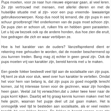
Pups moeten, voor ze naar hun nieuwe eigenaar gaan, al veel leren.
Ze zijn vertrouwd met mensen, met allerlei dieren en met de
huiselijke situatie met al zijn- voor een pup vreemde- lawaaierige
gebruiksvoorwerpen. Koop dus nooit bij iemand, die zijn pups in een
schuur grootbrengt! Het onderkomen van de pups moet schoon zijn.
De pups zien er schoon uit, ruiken fris en hebben geen parasieten.
Let u bij uw bezoek ook op de andere honden, dus hoe zien die eruit,
hoe gedragen die zich en waar verblijven ze.
Hoe is het karakter van de ouders? Vanzelfsprekend dient er
rekening mee gehouden te worden, dat de moeder beschermend op
zou kunnen treden. Bang mag zij echter in geen geval zijn. Ook de
pups moeten vrij van karakter zijn, bereid kennis met u te maken.
Een goede fokker besteedt veel tijd aan de socialisatie van zijn pups.
Hij kent ze stuk voor stuk, weet over hun karakter te vertellen. Omdat
het voor hem van belang is, dat zijn pups zo goed mogelijk terecht
komen, zal hij interesse tonen voor de gezinnen, waar zijn hondjes
heen gaan. Veelal zal hij verwachten,dat u zeker twee keer naar de
pups komt kijken. Daarbij wil hij graag kennis kunnen maken met het
hele gezin, waarvan het pupje deel uit zal gaan maken. Het is
onmogelijk veel tijd te besteden aan socialisatie, als er veel nesten
tegelijk bij een fokker liggen. De fokker is bereid vragen over zijn