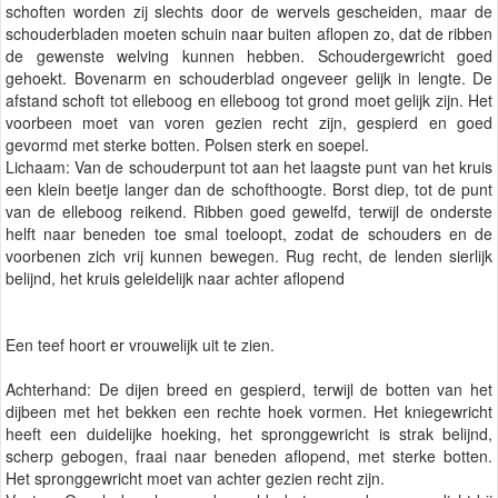
schoften worden zij slechts door de wervels gescheiden, maar de
schouderbladen moeten schuin naar buiten aflopen zo, dat de ribben
de gewenste welving kunnen hebben. Schoudergewricht goed
gehoekt. Bovenarm en schouderblad ongeveer gelijk in lengte. De
afstand schoft tot elleboog en elleboog tot grond moet gelijk zijn. Het
voorbeen moet van voren gezien recht zijn, gespierd en goed
gevormd met sterke botten. Polsen sterk en soepel.
Lichaam: Van de schouderpunt tot aan het laagste punt van het kruis
een klein beetje langer dan de schofthoogte. Borst diep, tot de punt
van de elleboog reikend. Ribben goed gewelfd, terwijl de onderste
helft naar beneden toe smal toeloopt, zodat de schouders en de
voorbenen zich vrij kunnen bewegen. Rug recht, de lenden sierlijk
belijnd, het kruis geleidelijk naar achter aflopend
Een teef hoort er vrouwelijk uit te zien.
Achterhand: De dijen breed en gespierd, terwijl de botten van het
dijbeen met het bekken een rechte hoek vormen. Het kniegewricht
heeft een duidelijke hoeking, het spronggewricht is strak belijnd,
scherp gebogen, fraai naar beneden aflopend, met sterke botten.
Het spronggewricht moet van achter gezien recht zijn.