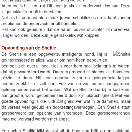
Af en toe is hij in de rui. Dit merk je als zijn ondervacht los laat. Deze
is gemakkelijk er uit te borstelen.
Net als bij permanenten maak je wat scheidinkjes en je kunt zonder
problemen de ondervacht er uit borstelen.
Het kan ook gebeuren dat de haren boven of achter zijn oren wat
langer worden. Deze kun je gemakkelijk wat knippen.
Opvoeding van de Sheltie
De Sheltie is een opgewekte, intelligente hond. Hij is
geïnteresseerd in alles, wat er om hem heen gebeurt en
bemoeit zich overal mee. Het is voor hem heel belangrijk te weten,
dat hij gewaardeerd wordt. Daarom probeert hij steeds zijn baas een
plezier te doen. Hij moet daartoe zeker de gelegenheid krijgen
anders zoekt hij er zelf één. Eén van de van nature aangegrepen
gelegenheden vormt het waken. Wat de Sheltie daarbij te kort komt
aan grootte, wordt gecompenseerd door zijn luidruchtigheid. Met een
goede opvoeding is die luidruchtigheid wel wat in te dammen, maar
dit vereist veel geduld en doorzettingsvermogen. Een Sheltie staat
gereserveerd ten opzichte van vreemden. Deze gereserveerdheid
mag niet verward worden met angst.
Een echte Sheltie kijkt de kat uit de boom en blijft op een afstand,