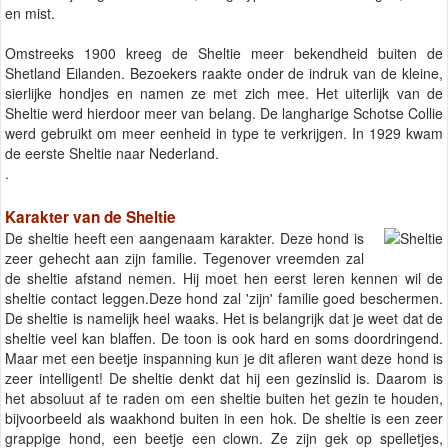
en mist.
Omstreeks 1900 kreeg de Sheltie meer bekendheid buiten de
Shetland Eilanden. Bezoekers raakte onder de indruk van de kleine,
sierlijke hondjes en namen ze met zich mee. Het uiterlijk van de
Sheltie werd hierdoor meer van belang. De langharige Schotse Collie
werd gebruikt om meer eenheid in type te verkrijgen. In 1929 kwam
de eerste Sheltie naar Nederland.
.
Karakter van de Sheltie
De sheltie heeft een aangenaam karakter. Deze hond is
zeer gehecht aan zijn familie. Tegenover vreemden zal
de sheltie afstand nemen. Hij moet hen eerst leren kennen wil de
sheltie contact leggen.Deze hond zal 'zijn' familie goed beschermen.
De sheltie is namelijk heel waaks. Het is belangrijk dat je weet dat de
sheltie veel kan blaffen. De toon is ook hard en soms doordringend.
Maar met een beetje inspanning kun je dit afleren want deze hond is
zeer intelligent! De sheltie denkt dat hij een gezinslid is. Daarom is
het absoluut af te raden om een sheltie buiten het gezin te houden,
bijvoorbeeld als waakhond buiten in een hok. De sheltie is een zeer
grappige hond, een beetje een clown. Ze zijn gek op spelletjes,