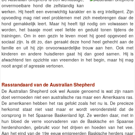
onvermoeibare hond die zelfstandig kan
werken. Hij heeft een evenwichtig karakter en is erg intelligent. Zijn
opvoeding mag niet veel problemen met zich meebrengen daar de
hond gemakkelijk leert. Maar hij heeft tijd nodig om volwassen te
worden, het baasje moet veel liefde en geduld tonen tijdens de
trainingen. Om in een gezin te leven moet hij goed opgevoed en
sociaal zijn. Is dit zo, dan geraakt deze hond heel gehecht aan de
familie en uit hij zijn onvoorwaardelijke trouw aan hen. Ook met
kinderen en andere huisdieren gaat hij dan goed samen. Hij is
afwachtend ten opzichte van vreemden in het begin, maar hij mag
nooit angst of agressie vertonen.
Rasstandaard van de Australian Shepherd
De Australian Shepherd ook wel Aussie genoemd is wat zijn naam
doet vermoeden niet een australische ras maar een Amerikaans ras.
De amerikanen hebben het ras gefokt zoals het nu is. De precieze
herkomst staat niet vast maar er wordt verondersteld dat de
oorsprong in het Spaanse Baskenland ligt. Ze werden daar, met in
hun bloed de verre voorvaderen van de Baskische en Spaanse
herdershonden, gebruikt voor het drijven en hoeden van het vee.
Aan het eind van de 19e eeuw emigreerden Baskische herders naar