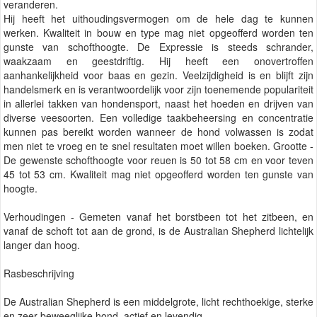
veranderen.
Hij heeft het uithoudingsvermogen om de hele dag te kunnen
werken. Kwaliteit in bouw en type mag niet opgeofferd worden ten
gunste van schofthoogte. De Expressie is steeds schrander,
waakzaam en geestdriftig. Hij heeft een onovertroffen
aanhankelijkheid voor baas en gezin. Veelzijdigheid is en blijft zijn
handelsmerk en is verantwoordelijk voor zijn toenemende populariteit
in allerlei takken van hondensport, naast het hoeden en drijven van
diverse veesoorten. Een volledige taakbeheersing en concentratie
kunnen pas bereikt worden wanneer de hond volwassen is zodat
men niet te vroeg en te snel resultaten moet willen boeken. Grootte -
De gewenste schofthoogte voor reuen is 50 tot 58 cm en voor teven
45 tot 53 cm. Kwaliteit mag niet opgeofferd worden ten gunste van
hoogte.
Verhoudingen - Gemeten vanaf het borstbeen tot het zitbeen, en
vanaf de schoft tot aan de grond, is de Australian Shepherd lichtelijk
langer dan hoog.
Rasbeschrijving
De Australian Shepherd is een middelgrote, licht rechthoekige, sterke
en zeer beweeglijke hond, actief en levendig.