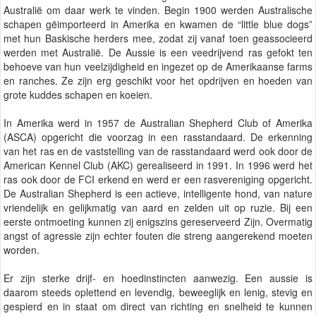
Australië om daar werk te vinden. Begin 1900 werden Australische
schapen gëimporteerd in Amerika en kwamen de “little blue dogs”
met hun Baskische herders mee, zodat zij vanaf toen geassocieerd
werden met Australië. De Aussie is een veedrijvend ras gefokt ten
behoeve van hun veelzijdigheid en ingezet op de Amerikaanse farms
en ranches. Ze zijn erg geschikt voor het opdrijven en hoeden van
grote kuddes schapen en koeien.
In Amerika werd in 1957 de Australian Shepherd Club of Amerika
(ASCA) opgericht die voorzag in een rasstandaard. De erkenning
van het ras en de vaststelling van de rasstandaard werd ook door de
American Kennel Club (AKC) gerealiseerd in 1991. In 1996 werd het
ras ook door de FCI erkend en werd er een rasvereniging opgericht.
De Australian Shepherd is een actieve, intelligente hond, van nature
vriendelijk en gelijkmatig van aard en zelden uit op ruzie. Bij een
eerste ontmoeting kunnen zij enigszins gereserveerd Zijn. Overmatig
angst of agressie zijn echter fouten die streng aangerekend moeten
worden.
Er zijn sterke drijf- en hoedinstincten aanwezig. Een aussie is
daarom steeds oplettend en levendig, beweeglijk en lenig, stevig en
gespierd en in staat om direct van richting en snelheid te kunnen