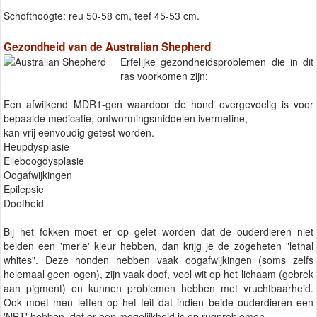
Schofthoogte: reu 50-58 cm, teef 45-53 cm.
Gezondheid van de Australian Shepherd
Erfelijke gezondheidsproblemen die in dit
ras voorkomen zijn:
Een afwijkend MDR1-gen waardoor de hond overgevoelig is voor
bepaalde medicatie, ontwormingsmiddelen ivermetine,
kan vrij eenvoudig getest worden.
Heupdysplasie
Elleboogdysplasie
Oogafwijkingen
Epilepsie
Doofheid
Bij het fokken moet er op gelet worden dat de ouderdieren niet
beiden een 'merle' kleur hebben, dan krijg je de zogeheten "lethal
whites". Deze honden hebben vaak oogafwijkingen (soms zelfs
helemaal geen ogen), zijn vaak doof, veel wit op het lichaam (gebrek
aan pigment) en kunnen problemen hebben met vruchtbaarheid.
Ook moet men letten op het feit dat indien beide ouderdieren een
'NBT' hebben, dat er een mogelijkheid is op rugproblemen.