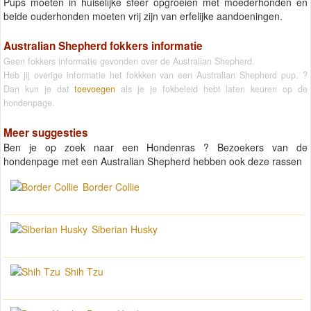
Pups moeten in huiselijke sfeer opgroeien met moederhonden en
beide ouderhonden moeten vrij zijn van erfelijke aandoeningen.
Australian Shepherd fokkers informatie
Geen fokkers informatie gevonden over de Australian Shepherd.
Heb jij overige informatie het fokkken van een Australian Shepherd pup. ?
Dan kun je dat
toevoegen
als je je fokbeleid hebt laten keuren op de
hondenpage.
Meer suggesties
Ben je op zoek naar een Hondenras ? Bezoekers van de
hondenpage met een Australian Shepherd hebben ook deze rassen
Border Collie
Siberian Husky
Shih Tzu