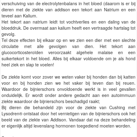
verschuiving van de electrolytenbalans in het bloed (daarom is er bij
dieren met de ziekte van addison een tekort aan Natrium en een
teveel aan Kalium.
Het tekort aan natrium leidt tot vochtverlies en een daling van de
bloeddruk. De overmaat aan kalium heeft een vertraagde hartslag tot
gevolg.
Tel deze effecten bij elkaar op en we zien een dier met een slechte
circulatie met alle gevolgen van dien. Het tekort aan
glucocorticosteroïden veroorzaakt algehele malaise en een
suikertekort in het bloed. Alles bij elkaar voldoende om je als hond
heel ziek en slap te voelen!
De ziekte komt voor zover we weten vaker bij honden dan bij katten
voor en bij honden zien we het vaker bij teven dan bij reuen.
Waardoor de bijnierschors onvoldoende werkt is in veel gevallen
onduidelijk. Er wordt onder andere gedacht aan een autoimmuun
ziekte waardoor de bijnierschors beschadigd raakt;
Bij dieren die behandeld zijn voor de ziekte van Cushing met
Lysodren® ontstaat door het vernietigen van de bijnierschors ook het
beeld van de ziekte van Addison. Vandaar dat na deze behandeling
er eigenlijk altijd levenslang hormonen toegediend moeten worden.