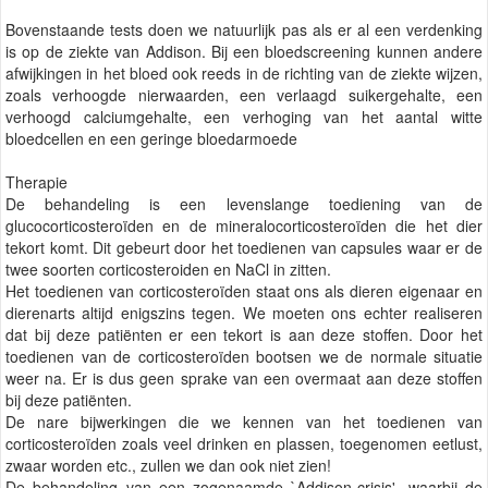
Bovenstaande tests doen we natuurlijk pas als er al een verdenking
is op de ziekte van Addison. Bij een bloedscreening kunnen andere
afwijkingen in het bloed ook reeds in de richting van de ziekte wijzen,
zoals verhoogde nierwaarden, een verlaagd suikergehalte, een
verhoogd calciumgehalte, een verhoging van het aantal witte
bloedcellen en een geringe bloedarmoede
Therapie
De behandeling is een levenslange toediening van de
glucocorticosteroïden en de mineralocorticosteroïden die het dier
tekort komt. Dit gebeurt door het toedienen van capsules waar er de
twee soorten corticosteroiden en NaCl in zitten.
Het toedienen van corticosteroïden staat ons als dieren eigenaar en
dierenarts altijd enigszins tegen. We moeten ons echter realiseren
dat bij deze patiënten er een tekort is aan deze stoffen. Door het
toedienen van de corticosteroïden bootsen we de normale situatie
weer na. Er is dus geen sprake van een overmaat aan deze stoffen
bij deze patiënten.
De nare bijwerkingen die we kennen van het toedienen van
corticosteroïden zoals veel drinken en plassen, toegenomen eetlust,
zwaar worden etc., zullen we dan ook niet zien!
De behandeling van een zogenaamde `Addison-crisis', waarbij de