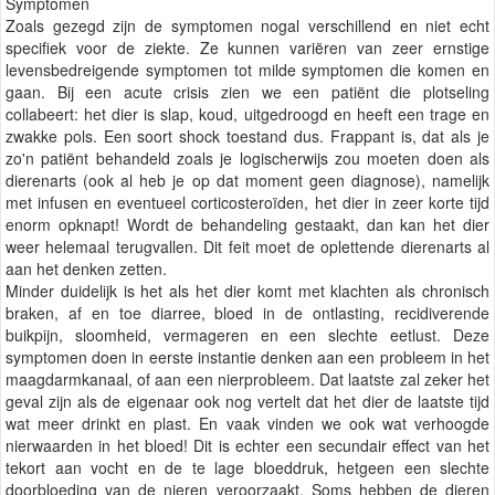
Symptomen
Zoals gezegd zijn de symptomen nogal verschillend en niet echt
specifiek voor de ziekte. Ze kunnen variëren van zeer ernstige
levensbedreigende symptomen tot milde symptomen die komen en
gaan. Bij een acute crisis zien we een patiënt die plotseling
collabeert: het dier is slap, koud, uitgedroogd en heeft een trage en
zwakke pols. Een soort shock toestand dus. Frappant is, dat als je
zo'n patiënt behandeld zoals je logischerwijs zou moeten doen als
dierenarts (ook al heb je op dat moment geen diagnose), namelijk
met infusen en eventueel corticosteroïden, het dier in zeer korte tijd
enorm opknapt! Wordt de behandeling gestaakt, dan kan het dier
weer helemaal terugvallen. Dit feit moet de oplettende dierenarts al
aan het denken zetten.
Minder duidelijk is het als het dier komt met klachten als chronisch
braken, af en toe diarree, bloed in de ontlasting, recidiverende
buikpijn, sloomheid, vermageren en een slechte eetlust. Deze
symptomen doen in eerste instantie denken aan een probleem in het
maagdarmkanaal, of aan een nierprobleem. Dat laatste zal zeker het
geval zijn als de eigenaar ook nog vertelt dat het dier de laatste tijd
wat meer drinkt en plast. En vaak vinden we ook wat verhoogde
nierwaarden in het bloed! Dit is echter een secundair effect van het
tekort aan vocht en de te lage bloeddruk, hetgeen een slechte
doorbloeding van de nieren veroorzaakt. Soms hebben de dieren