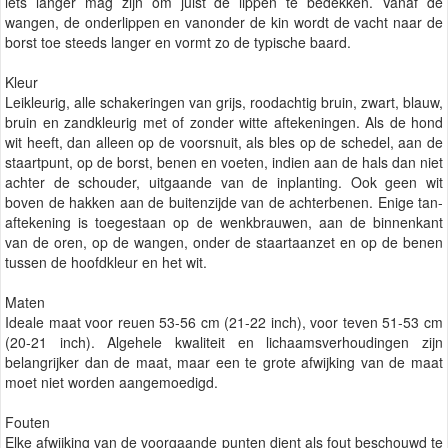
iets langer mag zijn om juist de lippen te bedekken. Vanaf de
wangen, de onderlippen en vanonder de kin wordt de vacht naar de
borst toe steeds langer en vormt zo de typische baard.
Kleur
Leikleurig, alle schakeringen van grijs, roodachtig bruin, zwart, blauw,
bruin en zandkleurig met of zonder witte aftekeningen. Als de hond
wit heeft, dan alleen op de voorsnuit, als bles op de schedel, aan de
staartpunt, op de borst, benen en voeten, indien aan de hals dan niet
achter de schouder, uitgaande van de inplanting. Ook geen wit
boven de hakken aan de buitenzijde van de achterbenen. Enige tan-
aftekening is toegestaan op de wenkbrauwen, aan de binnenkant
van de oren, op de wangen, onder de staartaanzet en op de benen
tussen de hoofdkleur en het wit.
Maten
Ideale maat voor reuen 53-56 cm (21-22 inch), voor teven 51-53 cm
(20-21 inch). Algehele kwaliteit en lichaamsverhoudingen zijn
belangrijker dan de maat, maar een te grote afwijking van de maat
moet niet worden aangemoedigd.
Fouten
Elke afwijking van de voorgaande punten dient als fout beschouwd te