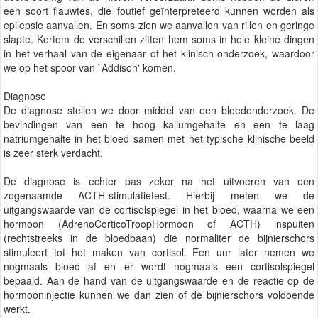
een soort flauwtes, die foutief geïnterpreteerd kunnen worden als
epilepsie aanvallen. En soms zien we aanvallen van rillen en geringe
slapte. Kortom de verschillen zitten hem soms in hele kleine dingen
in het verhaal van de eigenaar of het klinisch onderzoek, waardoor
we op het spoor van `Addison' komen.
Diagnose
De diagnose stellen we door middel van een bloedonderzoek. De
bevindingen van een te hoog kaliumgehalte en een te laag
natriumgehalte in het bloed samen met het typische klinische beeld
is zeer sterk verdacht.
De diagnose is echter pas zeker na het uitvoeren van een
zogenaamde ACTH-stimulatietest. Hierbij meten we de
uitgangswaarde van de cortisolspiegel in het bloed, waarna we een
hormoon (AdrenoCorticoTroopHormoon of ACTH) inspuiten
(rechtstreeks in de bloedbaan) die normaliter de bijnierschors
stimuleert tot het maken van cortisol. Een uur later nemen we
nogmaals bloed af en er wordt nogmaals een cortisolspiegel
bepaald. Aan de hand van de uitgangswaarde en de reactie op de
hormooninjectie kunnen we dan zien of de bijnierschors voldoende
werkt.