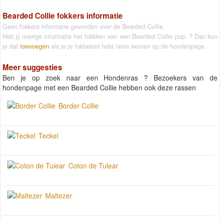
Bearded Collie fokkers informatie
Geen fokkers informatie gevonden over de Bearded Collie.
Heb jij overige informatie het fokkken van een Bearded Collie pup. ? Dan kun
je dat
toevoegen
als je je fokbeleid hebt laten keuren op de hondenpage.
Meer suggesties
Ben je op zoek naar een Hondenras ? Bezoekers van de
hondenpage met een Bearded Collie hebben ook deze rassen
Border Collie
Teckel
Coton de Tulear
Maltezer