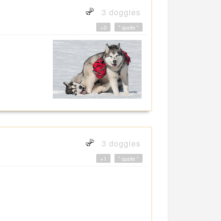
3 doggies
+0
" quote "
3 doggies
+1
" quote "