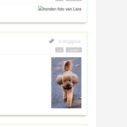
3 doggies
+0
" quote "