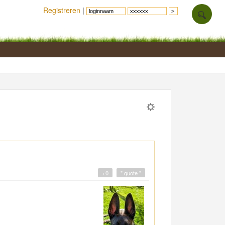
Registreren
|
+0
" quote "