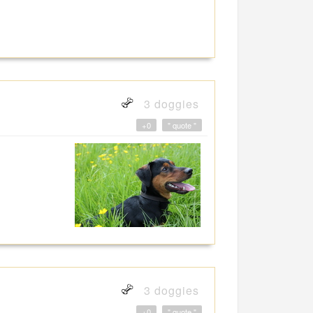
3 doggies
+0
" quote "
3 doggies
+0
" quote "