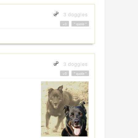
3 doggies
+0
" quote "
3 doggies
+0
" quote "