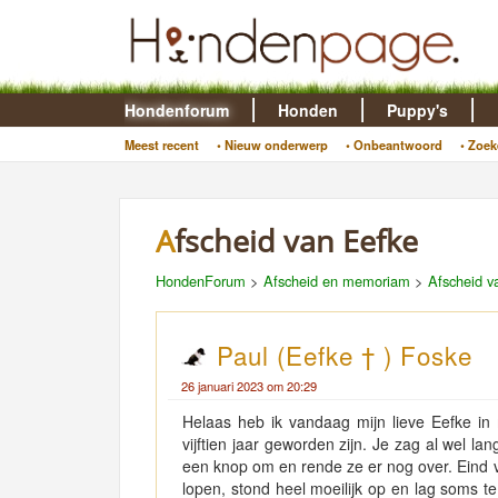
Hondenforum
Honden
Puppy's
Meest recent
• Nieuw onderwerp
• Onbeantwoord
• Zoek
Afscheid van Eefke
HondenForum
>
Afscheid en memoriam
>
Afscheid v
Paul (Eefke † ) Foske
26 januari 2023 om 20:29
Helaas heb ik vandaag mijn lieve Eefke in
vijftien jaar geworden zijn. Je zag al wel 
een knop om en rende ze er nog over. Eind 
lopen, stond heel moeilijk op en lag soms te