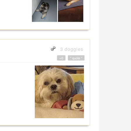
3 doggies
+0
" quote "