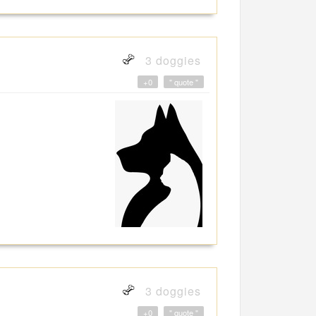
3 doggies
+0
" quote "
3 doggies
+0
" quote "