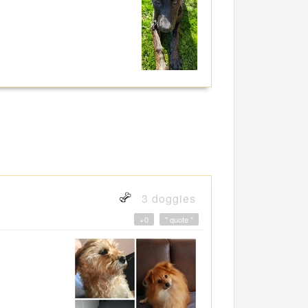
3 doggies
+0
" quote "