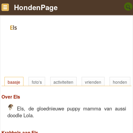
HondenPage
Els
baasje
foto's
activiteiten
vrienden
honden
Over Els
Els, de gloednieuwe puppy mamma van aussi
doodle Lola.
Krabbels aan Els