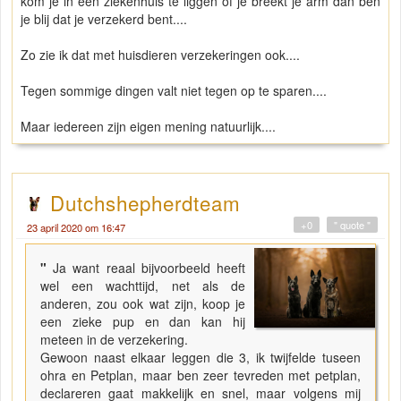
kom je in een ziekenhuis te liggen of je breekt je arm dan ben
je blij dat je verzekerd bent....
Zo zie ik dat met huisdieren verzekeringen ook....
Tegen sommige dingen valt niet tegen op te sparen....
Maar iedereen zijn eigen mening natuurlijk....
Dutchshepherdteam
+0
" quote "
23 april 2020 om 16:47
"
Ja want reaal bijvoorbeeld heeft
wel een wachttijd, net als de
anderen, zou ook wat zijn, koop je
een zieke pup en dan kan hij
meteen in de verzekering.
Gewoon naast elkaar leggen die 3, ik twijfelde tuseen
ohra en Petplan, maar ben zeer tevreden met petplan,
declareren gaat makkelijk en snel, maar volgens mij