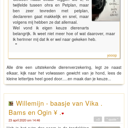
twijfelde tuseen ohra en Petplan, maar
ben zeer tevreden met petplan,
declareren gaat makkelijk en snel, maar
volgens mij hebben ze dat allemaal.
Wel vond ik eigen keuze dierenarts
belangrijk. Ik weet niet meer hoe of wat daarover, maar
ik herinner mij dat ik er wel naar gekeken heb.
"
yooop
Alle drie een uitstekende dierenverzekering, legt ze naast
elkaar, kijk naar het volwassen gewicht van je hond, lees de
kleine lettertjes heel goed door.....en maak dan je keuze...
Willemijn - baasje van Vika .
Bams en Ogin ¥ .
+0
" quote "
23 april 2020 om 14:46
Heb je het ruim dan neem je de topdekking