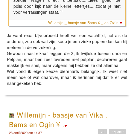
polis door kijk naar de kleine lettertjes.....zodat je niet
voor verrassingen staat.
"
Willemijn _ baasje van Bams ¥ _ en Ozjin.
Ja want reaal bijvoorbeeld heeft wel een wachttijd, net als de
anderen, zou ook wat zijn, koop je een zieke pup en dan kan hij
meteen in de verzekering.
Gewoon naast elkaar leggen die 3, ik twijfelde tuseen ohra en
Petplan, maar ben zeer tevreden met petplan, declareren gaat
makkelijk en snel, maar volgens mij hebben ze dat allemaal.
Wel vond ik eigen keuze dierenarts belangrijk. Ik weet niet
meer hoe of wat daarover, maar ik herinner mij dat ik er wel
naar gekeken heb.
Willemijn - baasje van Vika .
Bams en Ogin ¥ .
+0
" quote "
23 april 2020 om 14:37