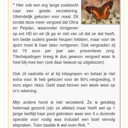
"
Hier ook een erg lange zoektocht
naar een goede verzekering.
Uiteindelijk gekozen voor reaal. Dit
omdat deze meer vergoed dat Ohra
en Petplan, waaronder röntgenen
op evt HD en ed (ik ga er niet van uit dat ze dat heeft,
ivm beide ouders goede heupen hebben, maar voor de
sport moet ik haar laten rontgenen. Ook vergoeden zij
tot 75 euro per jaar aan preventieve zorg.
Titerbepalingen kreeg ik dus gewoon vergoed waar ik
heel blij mee ben (ook daar bewust op uitgekozen)
Ook zit castratie er al bij inbegrepen en betaal je niet
extra voor. Ik heb gekozen voor de 90% vergoeding, 0
euro eigen risico. Geld staat binnen een week weer op
m'n rekening.
Mijn andere hond is niet verzekerd. Ze is gelukkig
helemaal gezond (zijn ze allebei) maar heeft wel op 1
jarige leeftijd haar poot gebroken waar een 5 u durende
operatie voor nodig was inclusief een boel vervolg
afspraken. Toen baalde ik wel even flink.
"