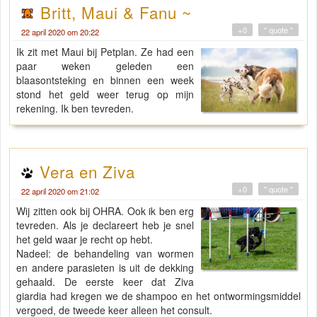
Britt, Maui & Fanu ~
+0
" quote "
22 april 2020 om 20:22
Ik zit met Maui bij Petplan. Ze had een
paar weken geleden een
blaasontsteking en binnen een week
stond het geld weer terug op mijn
rekening. Ik ben tevreden.
Vera en Ziva
+0
" quote "
22 april 2020 om 21:02
Wij zitten ook bij OHRA. Ook ik ben erg
tevreden. Als je declareert heb je snel
het geld waar je recht op hebt.
Nadeel: de behandeling van wormen
en andere parasieten is uit de dekking
gehaald. De eerste keer dat Ziva
giardia had kregen we de shampoo en het ontwormingsmiddel
vergoed, de tweede keer alleen het consult.