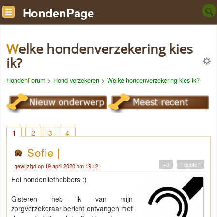
HondenPage
Welke hondenverzekering kies
ik?
HondenForum
>
Hond verzekeren
>
Welke hondenverzekering kies ik?
1
2
3
4
Sofie |
+0
" quote "
gewijzigd op 19 april 2020 om 19:12
Hoi hondenliefhebbers :)
Gisteren heb ik van mijn
zorgverzekeraar bericht ontvangen met