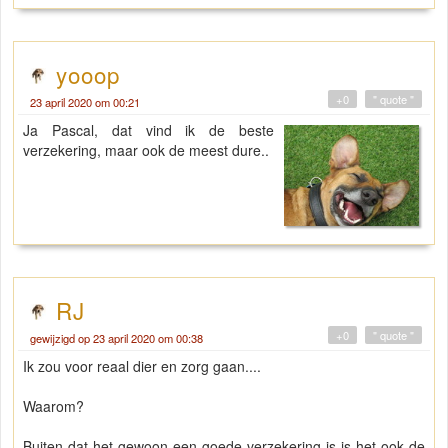
yooop
+0
" quote "
23 april 2020 om 00:21
Ja Pascal, dat vind ik de beste
verzekering, maar ook de meest dure..
RJ
+0
" quote "
gewijzigd op 23 april 2020 om 00:38
Ik zou voor reaal dier en zorg gaan....
Waarom?
Buiten dat het gewoon een goede verzekering is is het ook de