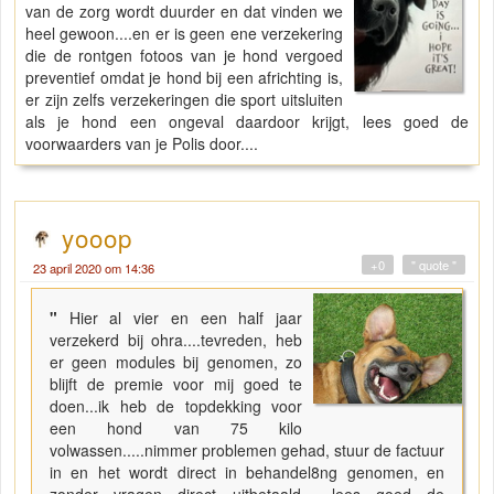
van de zorg wordt duurder en dat vinden we
heel gewoon....en er is geen ene verzekering
die de rontgen fotoos van je hond vergoed
preventief omdat je hond bij een africhting is,
er zijn zelfs verzekeringen die sport uitsluiten
als je hond een ongeval daardoor krijgt, lees goed de
voorwaarders van je Polis door....
yooop
+0
" quote "
23 april 2020 om 14:36
"
Hier al vier en een half jaar
verzekerd bij ohra....tevreden, heb
er geen modules bij genomen, zo
blijft de premie voor mij goed te
doen...ik heb de topdekking voor
een hond van 75 kilo
volwassen.....nimmer problemen gehad, stuur de factuur
in en het wordt direct in behandel8ng genomen, en
zonder vragen direct uitbetaald.......lees goed de