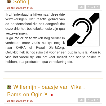
Sofie |
+0
" quote "
23 april 2020 om 11:39
Ik zit inderdaad te kijken naar deze drie
verzekeringen. Net reactie gehad van
de hondenschool die ook aangeeft dat
deze drie het beste/bekendste zijn qua
verzekeringen.
Ik ga me er deze weken nog verder in
verdiepen maar zoals nu lijkt neig ik
naar OHRA of Reaal Dier&Zorg.
Gelukkig heb ik nog ruim tijd voor er een pup in huis is. Maar ik
vind het vooral fijn om het voor mezelf een beetje helder te
hebben, qua producten, qua verzekering etc.
Willemijn - baasje van Vika .
Bams en Ogin ¥ .
+0
" quote "
23 april 2020 om 14:29