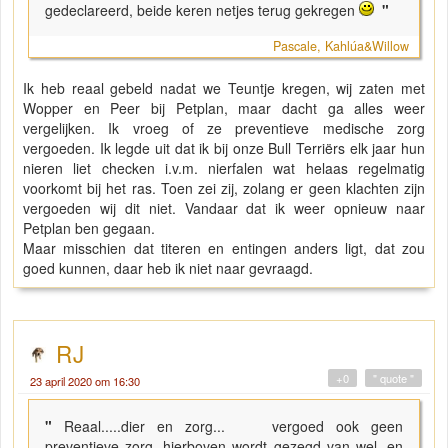
gedeclareerd, beide keren netjes terug gekregen
"
Pascale, Kahlúa&Willow
Ik heb reaal gebeld nadat we Teuntje kregen, wij zaten met
Wopper en Peer bij Petplan, maar dacht ga alles weer
vergelijken. Ik vroeg of ze preventieve medische zorg
vergoeden. Ik legde uit dat ik bij onze Bull Terriërs elk jaar hun
nieren liet checken i.v.m. nierfalen wat helaas regelmatig
voorkomt bij het ras. Toen zei zij, zolang er geen klachten zijn
vergoeden wij dit niet. Vandaar dat ik weer opnieuw naar
Petplan ben gegaan.
Maar misschien dat titeren en entingen anders ligt, dat zou
goed kunnen, daar heb ik niet naar gevraagd.
RJ
+0
" quote "
23 april 2020 om 16:30
"
Reaal.....dier en zorg... vergoed ook geen
preventieve zorg, hierboven wordt gezegd van wel, en