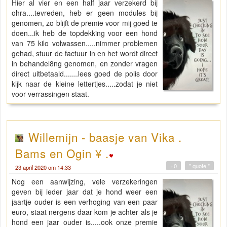
Hier al vier en een half jaar verzekerd bij
ohra....tevreden, heb er geen modules bij
genomen, zo blijft de premie voor mij goed te
doen...ik heb de topdekking voor een hond
van 75 kilo volwassen.....nimmer problemen
gehad, stuur de factuur in en het wordt direct
in behandel8ng genomen, en zonder vragen
direct uitbetaald.......lees goed de polis door
kijk naar de kleine lettertjes.....zodat je niet
voor verrassingen staat.
Willemijn - baasje van Vika .
Bams en Ogin ¥ .
+0
" quote "
23 april 2020 om 14:33
Nog een aanwijzing, vele verzekeringen
geven bij ieder jaar dat je hond weer een
jaartje ouder is een verhoging van een paar
euro, staat nergens daar kom je achter als je
hond een jaar ouder is.....ook onze premie