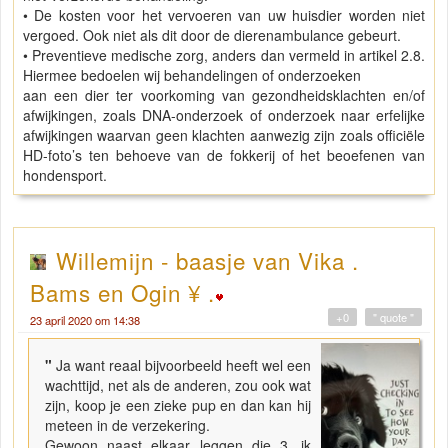
• De kosten voor het vervoeren van uw huisdier worden niet
vergoed. Ook niet als dit door de dierenambulance gebeurt.
• Preventieve medische zorg, anders dan vermeld in artikel 2.8.
Hiermee bedoelen wij behandelingen of onderzoeken
aan een dier ter voorkoming van gezondheidsklachten en/of
afwijkingen, zoals DNA-onderzoek of onderzoek naar erfelijke
afwijkingen waarvan geen klachten aanwezig zijn zoals officiële
HD-foto’s ten behoeve van de fokkerij of het beoefenen van
hondensport.
Willemijn - baasje van Vika .
Bams en Ogin ¥ .
+0
" quote "
23 april 2020 om 14:38
"
Ja want reaal bijvoorbeeld heeft wel een
wachttijd, net als de anderen, zou ook wat
zijn, koop je een zieke pup en dan kan hij
meteen in de verzekering.
Gewoon naast elkaar leggen die 3, ik