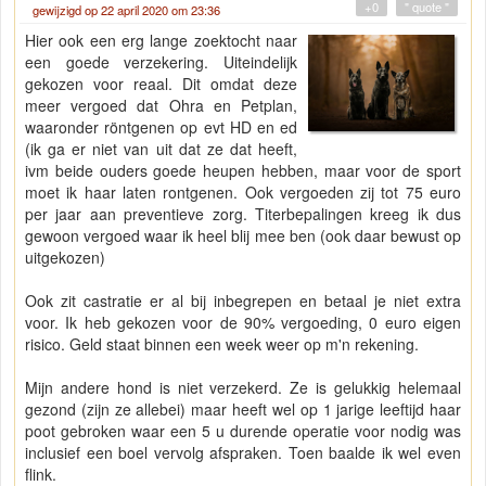
+0
" quote "
gewijzigd op 22 april 2020 om 23:36
Hier ook een erg lange zoektocht naar
een goede verzekering. Uiteindelijk
gekozen voor reaal. Dit omdat deze
meer vergoed dat Ohra en Petplan,
waaronder röntgenen op evt HD en ed
(ik ga er niet van uit dat ze dat heeft,
ivm beide ouders goede heupen hebben, maar voor de sport
moet ik haar laten rontgenen. Ook vergoeden zij tot 75 euro
per jaar aan preventieve zorg. Titerbepalingen kreeg ik dus
gewoon vergoed waar ik heel blij mee ben (ook daar bewust op
uitgekozen)
Ook zit castratie er al bij inbegrepen en betaal je niet extra
voor. Ik heb gekozen voor de 90% vergoeding, 0 euro eigen
risico. Geld staat binnen een week weer op m'n rekening.
Mijn andere hond is niet verzekerd. Ze is gelukkig helemaal
gezond (zijn ze allebei) maar heeft wel op 1 jarige leeftijd haar
poot gebroken waar een 5 u durende operatie voor nodig was
inclusief een boel vervolg afspraken. Toen baalde ik wel even
flink.