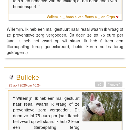
foto’s ten behoeve van de fokkerij of het beoefenen van
hondensport.
"
Willemijn _ baasje van Bams ¥ _ en Ozjin.
Willemijn. Ik heb een mail gestuurt naar reaal waarin ik vraag of
ze preventieve zorg vergoeden. Dit doen ze tot 75 euro per
jaar. Ik heb het zwart op wit staan. Ik heb 2 keer een
titerbepaling terug gedeclareerd, beide keren netjes terug
gekregen :)
Bulleke
+0
" quote "
23 april 2020 om 16:24
"
Willemijn. Ik heb een mail gestuurt
naar reaal waarin ik vraag of ze
preventieve zorg vergoeden. Dit
doen ze tot 75 euro per jaar. Ik heb
het zwart op wit staan. Ik heb 2 keer
een titerbepaling terug