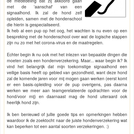
de mededeling dat zij akkoord gaan
met de 'aanschaf' van een
signaalhond. Ik zal de hond zelf
opleiden, samen met de hondenschool
die hierin is gespecialiseerd.
Ik heb al een pup op het oog, het wachten is nu even op een
bespreking met de hondenschool over wat de logische stappen
zijn nu zo met het corona-virus en de maatregelen.
Echter begin ik nu ook met het inlezen van bepaalde dingen die
moeten zoals een hondenverzekering. Maar... waar begin ik? Ik
vind het belangrijk dat mijn toekomstige signaalhond een
veilige basis heeft op gebied van gezondheid, want deze hond
zal de komende jaren voor mij mogen gaan werken (eerst komt
er een basis-opleiding voor de pup overigens, pas daarna
werken we meer aan teamgerelateerde opdrachten voor de
hond/voor mij) en daarnaast mag de hond uiteraard ook
heerlijk hond zijn.
Ik ben benieuwd of jullie goede tips en opmerkingen hebben
waardoor ik de zoektocht naar de juiste hondenverzekering wat
kan beperken tot een aantal soorten verzekeringen. :)