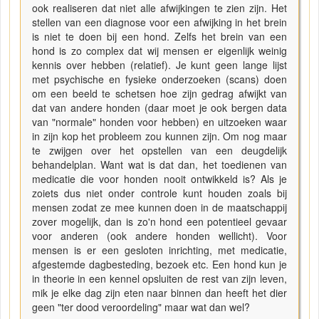
ook realiseren dat niet alle afwijkingen te zien zijn. Het
stellen van een diagnose voor een afwijking in het brein
is niet te doen bij een hond. Zelfs het brein van een
hond is zo complex dat wij mensen er eigenlijk weinig
kennis over hebben (relatief). Je kunt geen lange lijst
met psychische en fysieke onderzoeken (scans) doen
om een beeld te schetsen hoe zijn gedrag afwijkt van
dat van andere honden (daar moet je ook bergen data
van "normale" honden voor hebben) en uitzoeken waar
in zijn kop het probleem zou kunnen zijn. Om nog maar
te zwijgen over het opstellen van een deugdelijk
behandelplan. Want wat is dat dan, het toedienen van
medicatie die voor honden nooit ontwikkeld is? Als je
zoiets dus niet onder controle kunt houden zoals bij
mensen zodat ze mee kunnen doen in de maatschappij
zover mogelijk, dan is zo'n hond een potentieel gevaar
voor anderen (ook andere honden wellicht). Voor
mensen is er een gesloten inrichting, met medicatie,
afgestemde dagbesteding, bezoek etc. Een hond kun je
in theorie in een kennel opsluiten de rest van zijn leven,
mik je elke dag zijn eten naar binnen dan heeft het dier
geen "ter dood veroordeling" maar wat dan wel?