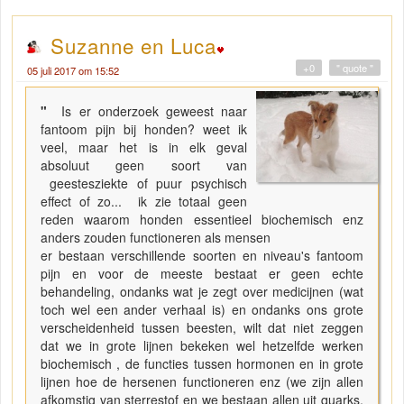
Suzanne en Luca
+0
" quote "
05 juli 2017 om 15:52
"
Is er onderzoek geweest naar
fantoom pijn bij honden? weet ik
veel, maar het is in elk geval
absoluut geen soort van
geestesziekte of puur psychisch
effect of zo... ik zie totaal geen
reden waarom honden essentieel biochemisch enz
anders zouden functioneren als mensen
er bestaan verschillende soorten en niveau's fantoom
pijn en voor de meeste bestaat er geen echte
behandeling, ondanks wat je zegt over medicijnen (wat
toch wel een ander verhaal is) en ondanks ons grote
verscheidenheid tussen beesten, wilt dat niet zeggen
dat we in grote lijnen bekeken wel hetzelfde werken
biochemisch , de functies tussen hormonen en in grote
lijnen hoe de hersenen functioneren enz (we zijn allen
afkomstig van sterrestof en we bestaan allen uit quarks,