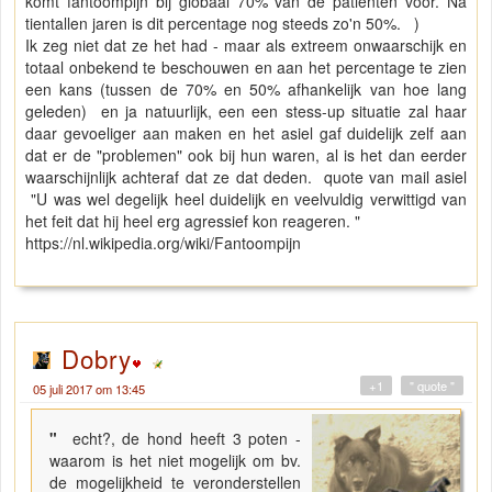
komt fantoompijn bij globaal 70% van de patiënten voor. Na
tientallen jaren is dit percentage nog steeds zo'n 50%. )
Ik zeg niet dat ze het had - maar als extreem onwaarschijk en
totaal onbekend te beschouwen en aan het percentage te zien
een kans (tussen de 70% en 50% afhankelijk van hoe lang
geleden) en ja natuurlijk, een een stess-up situatie zal haar
daar gevoeliger aan maken en het asiel gaf duidelijk zelf aan
dat er de "problemen" ook bij hun waren, al is het dan eerder
waarschijnlijk achteraf dat ze dat deden. quote van mail asiel
"U was wel degelijk heel duidelijk en veelvuldig verwittigd van
het feit dat hij heel erg agressief kon reageren. "
https://nl.wikipedia.org/wiki/Fantoompijn
Dobry
+1
" quote "
05 juli 2017 om 13:45
"
echt?, de hond heeft 3 poten -
waarom is het niet mogelijk om bv.
de mogelijkheid te veronderstellen