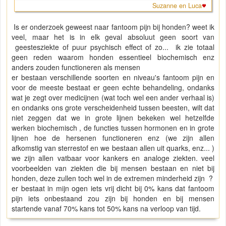
Suzanne en Luca
Is er onderzoek geweest naar fantoom pijn bij honden? weet ik
veel, maar het is in elk geval absoluut geen soort van
geestesziekte of puur psychisch effect of zo... ik zie totaal
geen reden waarom honden essentieel biochemisch enz
anders zouden functioneren als mensen
er bestaan verschillende soorten en niveau's fantoom pijn en
voor de meeste bestaat er geen echte behandeling, ondanks
wat je zegt over medicijnen (wat toch wel een ander verhaal is)
en ondanks ons grote verscheidenheid tussen beesten, wilt dat
niet zeggen dat we in grote lijnen bekeken wel hetzelfde
werken biochemisch , de functies tussen hormonen en in grote
lijnen hoe de hersenen functioneren enz (we zijn allen
afkomstig van sterrestof en we bestaan allen uit quarks, enz... )
we zijn allen vatbaar voor kankers en analoge ziekten. veel
voorbeelden van ziekten die bij mensen bestaan en niet bij
honden, deze zullen toch wel in de extremen minderheid zijn ?
er bestaat in mijn ogen iets vrij dicht bij 0% kans dat fantoom
pijn iets onbestaand zou zijn bij honden en bij mensen
startende vanaf 70% kans tot 50% kans na verloop van tijd.