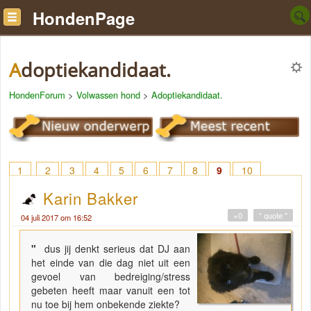
HondenPage
Adoptiekandidaat.
HondenForum
>
Volwassen hond
>
Adoptiekandidaat.
1
2
3
4
5
6
7
8
9
10
Karin Bakker
+0
" quote "
04 juli 2017 om 16:52
"
dus jij denkt serieus dat DJ aan
het einde van die dag niet uit een
gevoel van bedreiging/stress
gebeten heeft maar vanuit een tot
nu toe bij hem onbekende ziekte?