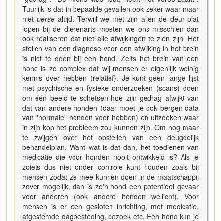
Tuurlijk is dat in bepaalde gevallen ook zeker waar maar
niet
perse
altijd. Terwijl we met zijn allen de deur plat
lopen bij de dierenarts moeten we ons misschien dan
ook realiseren dat niet alle afwijkingen te zien zijn. Het
stellen van een diagnose voor een afwijking in het brein
is niet te doen bij een hond. Zelfs het brein van een
hond is zo complex dat wij mensen er eigenlijk weinig
kennis over hebben (relatief). Je kunt geen lange lijst
met psychische en fysieke onderzoeken (scans) doen
om een beeld te schetsen hoe zijn gedrag afwijkt van
dat van andere honden (daar moet je ook bergen data
van "normale" honden voor hebben) en uitzoeken waar
in zijn kop het probleem zou kunnen zijn. Om nog maar
te zwijgen over het opstellen van een deugdelijk
behandelplan. Want wat is dat dan, het toedienen van
medicatie die voor honden nooit ontwikkeld is? Als je
zoiets dus niet onder controle kunt houden zoals bij
mensen zodat ze mee kunnen doen in de maatschappij
zover mogelijk, dan is zo'n hond een potentieel gevaar
voor anderen (ook andere honden wellicht). Voor
mensen is er een gesloten inrichting, met medicatie,
afgestemde dagbesteding, bezoek etc. Een hond kun je