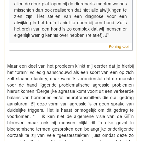
allen de deur plat lopen bij de dierenarts moeten we ons
misschien dan ook realiseren dat niet alle afwijkingen te
zien zijn. Het stellen van een diagnose voor een
afwijking in het brein is niet te doen bij een hond. Zelfs
het brein van een hond is zo complex dat wij mensen er
eigenlijk weinig kennis over hebben (relatief). J
"
Koning Obi
Maar een deel van het probleem klinkt mij eerder dat je hierbij
het “brain” volledig aanschouwd als een soort van een op zich
zelf staande factory, daar waar ik veronderstel dat de meeste
voor de hand liggende problematische agressie problemen
hieruit komen “Dergelijke agressie komt voort uit een verkeerde
balans van hormonen en/of neurotransmitters die o.a. gedrag
aansturen. Bij deze vorm van agressie is er geen sprake van
duidelijke triggers. Het is haast onmogelijk om dit gedrag te
voorkomen. “ – ik ken niet de algemene visie van de GT’n
hierover, maar ook bij mensen blijkt dit in elke geval in
biochemische termen gesproken een belangrijke onderligende
oorzaak te zij van vele “geestesziekten” juist omdat deze zo