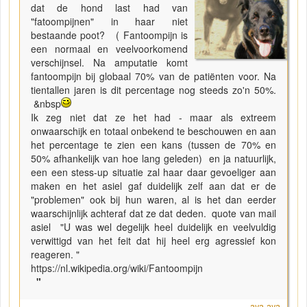
dat de hond last had van
"fatoompijnen" in haar niet
bestaande poot? ( Fantoompijn is
een normaal en veelvoorkomend
verschijnsel. Na amputatie komt
fantoompijn bij globaal 70% van de patiënten voor. Na
tientallen jaren is dit percentage nog steeds zo'n 50%.
&nbsp
Ik zeg niet dat ze het had - maar als extreem
onwaarschijk en totaal onbekend te beschouwen en aan
het percentage te zien een kans (tussen de 70% en
50% afhankelijk van hoe lang geleden) en ja natuurlijk,
een een stess-up situatie zal haar daar gevoeliger aan
maken en het asiel gaf duidelijk zelf aan dat er de
"problemen" ook bij hun waren, al is het dan eerder
waarschijnlijk achteraf dat ze dat deden. quote van mail
asiel "U was wel degelijk heel duidelijk en veelvuldig
verwittigd van het feit dat hij heel erg agressief kon
reageren. "
https://nl.wikipedia.org/wiki/Fantoompijn
"
aya-aya