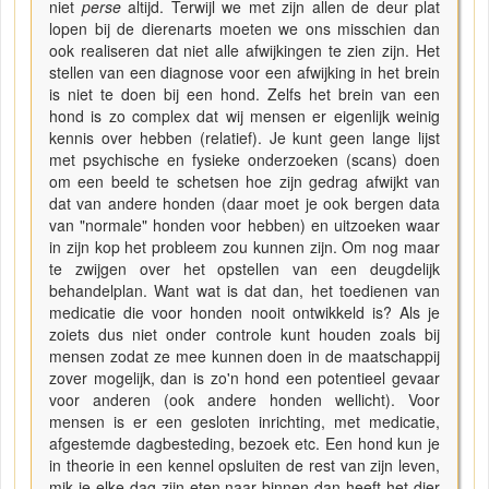
niet
perse
altijd. Terwijl we met zijn allen de deur plat
lopen bij de dierenarts moeten we ons misschien dan
ook realiseren dat niet alle afwijkingen te zien zijn. Het
stellen van een diagnose voor een afwijking in het brein
is niet te doen bij een hond. Zelfs het brein van een
hond is zo complex dat wij mensen er eigenlijk weinig
kennis over hebben (relatief). Je kunt geen lange lijst
met psychische en fysieke onderzoeken (scans) doen
om een beeld te schetsen hoe zijn gedrag afwijkt van
dat van andere honden (daar moet je ook bergen data
van "normale" honden voor hebben) en uitzoeken waar
in zijn kop het probleem zou kunnen zijn. Om nog maar
te zwijgen over het opstellen van een deugdelijk
behandelplan. Want wat is dat dan, het toedienen van
medicatie die voor honden nooit ontwikkeld is? Als je
zoiets dus niet onder controle kunt houden zoals bij
mensen zodat ze mee kunnen doen in de maatschappij
zover mogelijk, dan is zo'n hond een potentieel gevaar
voor anderen (ook andere honden wellicht). Voor
mensen is er een gesloten inrichting, met medicatie,
afgestemde dagbesteding, bezoek etc. Een hond kun je
in theorie in een kennel opsluiten de rest van zijn leven,
mik je elke dag zijn eten naar binnen dan heeft het dier