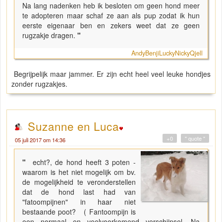
Na lang nadenken heb ik besloten om geen hond meer
te adopteren maar schaf ze aan als pup zodat ik hun
eerste eigenaar ben en zekers weet dat ze geen
rugzakje dragen.
"
AndyBenjiLuckyNickyQjell
Begrijpelijk maar jammer. Er zijn echt heel veel leuke hondjes
zonder rugzakjes.
Suzanne en Luca
+0
" quote "
05 juli 2017 om 14:36
"
echt?, de hond heeft 3 poten -
waarom is het niet mogelijk om bv.
de mogelijkheid te veronderstellen
dat de hond last had van
"fatoompijnen" in haar niet
bestaande poot? ( Fantoompijn is
een normaal en veelvoorkomend verschijnsel. Na