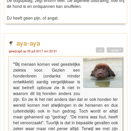
De oogopslag, zegt enorm veel. De algehele uitstraling, hoe vrij
de hond is en ontspannen kan snuffelen.
DJ heeft geen pijn, of angst.
aya-aya
+0
" quote "
gewijzigd op 05 juli 2017 om 20:31
"
Bij mensen komen veel geestelijke
ziektes voor. Gezien een
hondenbrein (ondanks minder
ontwikkeld) aardig vergelijkbaar is
wat betreft opbouw zie ik niet in
waarom dit bij honden anders zou
zijn. En zie ik het niet anders dan dat er ook honden ter
wereld komen met afwijkingen in de hersenen en dus
(uiteindelijk) ook in hun gedrag. Toch wordt er altijd
maar gehamerd op "gedrag". "De mens was fout, heeft
het veroorzaakt". Tuurlijk is dat in bepaalde gevallen ook
zeker waar maar niet
perse
altijd. Terwijl we met zijn