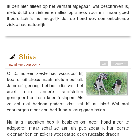
Ik ben hier alleen op het verhaal afgegaan wat beschreven is,
niets duidt op ziektes en alles op stress voor mij, maar goed
theoretisch is het mogelijk dat de hond ook een onbekende
ziekte had natuurlijk.
Shiva
+0
" quote "
04 juli 2017 om 22:57
Of DJ nu een ziekte had waardoor hij
beet of uit stress maakt niets meer uit.
Jammer genoeg hebben die van het
asiel mijn andere voorstellen
genegeerd en hem laten inslapen. Als
ze dat niet hadden gedaan dan zat hij nu hier! Wel met
voorzorgen maar dan had ik hem terug gaan halen.
Na lang nadenken heb ik besloten om geen hond meer te
adopteren maar schaf ze aan als pup zodat ik hun eerste
eigenaar ben en zekers weet dat ze geen rugzakje dragen.