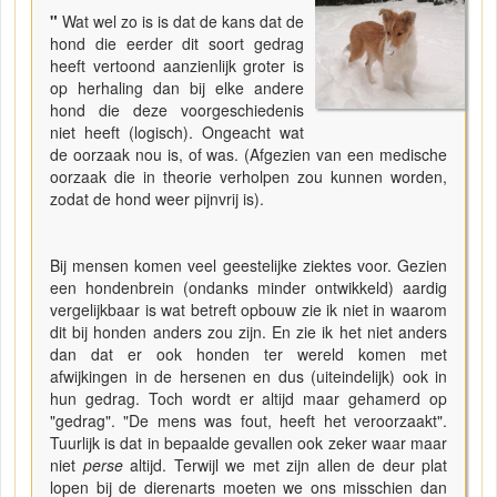
"
Wat wel zo is is dat de kans dat de
hond die eerder dit soort gedrag
heeft vertoond aanzienlijk groter is
op herhaling dan bij elke andere
hond die deze voorgeschiedenis
niet heeft (logisch). Ongeacht wat
de oorzaak nou is, of was. (Afgezien van een medische
oorzaak die in theorie verholpen zou kunnen worden,
zodat de hond weer pijnvrij is).
Bij mensen komen veel geestelijke ziektes voor. Gezien
een hondenbrein (ondanks minder ontwikkeld) aardig
vergelijkbaar is wat betreft opbouw zie ik niet in waarom
dit bij honden anders zou zijn. En zie ik het niet anders
dan dat er ook honden ter wereld komen met
afwijkingen in de hersenen en dus (uiteindelijk) ook in
hun gedrag. Toch wordt er altijd maar gehamerd op
"gedrag". "De mens was fout, heeft het veroorzaakt".
Tuurlijk is dat in bepaalde gevallen ook zeker waar maar
niet
perse
altijd. Terwijl we met zijn allen de deur plat
lopen bij de dierenarts moeten we ons misschien dan