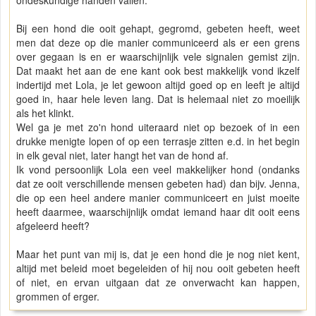
ondeskundige handen vallen.
Bij een hond die ooit gehapt, gegromd, gebeten heeft, weet
men dat deze op die manier communiceerd als er een grens
over gegaan is en er waarschijnlijk vele signalen gemist zijn.
Dat maakt het aan de ene kant ook best makkelijk vond ikzelf
indertijd met Lola, je let gewoon altijd goed op en leeft je altijd
goed in, haar hele leven lang. Dat is helemaal niet zo moeilijk
als het klinkt.
Wel ga je met zo'n hond uiteraard niet op bezoek of in een
drukke menigte lopen of op een terrasje zitten e.d. in het begin
in elk geval niet, later hangt het van de hond af.
Ik vond persoonlijk Lola een veel makkelijker hond (ondanks
dat ze ooit verschillende mensen gebeten had) dan bijv. Jenna,
die op een heel andere manier communiceert en juist moeite
heeft daarmee, waarschijnlijk omdat iemand haar dit ooit eens
afgeleerd heeft?
Maar het punt van mij is, dat je een hond die je nog niet kent,
altijd met beleid moet begeleiden of hij nou ooit gebeten heeft
of niet, en ervan uitgaan dat ze onverwacht kan happen,
grommen of erger.