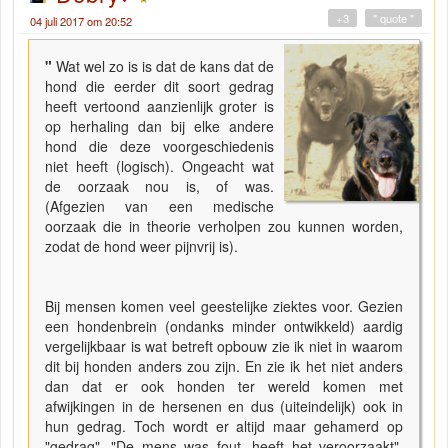
+3
" quote "
04 juli 2017 om 20:52
"
Wat wel zo is is dat de kans dat de
hond die eerder dit soort gedrag
heeft vertoond aanzienlijk groter is
op herhaling dan bij elke andere
hond die deze voorgeschiedenis
niet heeft (logisch). Ongeacht wat
de oorzaak nou is, of was.
(Afgezien van een medische
oorzaak die in theorie verholpen zou kunnen worden,
zodat de hond weer pijnvrij is).
Bij mensen komen veel geestelijke ziektes voor. Gezien
een hondenbrein (ondanks minder ontwikkeld) aardig
vergelijkbaar is wat betreft opbouw zie ik niet in waarom
dit bij honden anders zou zijn. En zie ik het niet anders
dan dat er ook honden ter wereld komen met
afwijkingen in de hersenen en dus (uiteindelijk) ook in
hun gedrag. Toch wordt er altijd maar gehamerd op
"gedrag". "De mens was fout, heeft het veroorzaakt".