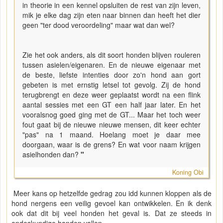
in theorie in een kennel opsluiten de rest van zijn leven,
mik je elke dag zijn eten naar binnen dan heeft het dier
geen "ter dood veroordeling" maar wat dan wel?
Zie het ook anders, als dit soort honden blijven rouleren
tussen asielen/eigenaren. En de nieuwe eigenaar met
de beste, liefste intenties door zo'n hond aan gort
gebeten is met ernstig letsel tot gevolg. Zij de hond
terugbrengt en deze weer geplaatst wordt na een flink
aantal sessies met een GT een half jaar later. En het
vooralsnog goed ging met de GT... Maar het toch weer
fout gaat bij de nieuwe nieuwe mensen, dit keer echter
"pas" na 1 maand. Hoelang moet je daar mee
doorgaan, waar is de grens? En wat voor naam krijgen
asielhonden dan?
"
Koning Obi
Meer kans op hetzelfde gedrag zou idd kunnen kloppen als de
hond nergens een veilig gevoel kan ontwikkelen. En ik denk
ook dat dit bij veel honden het geval is. Dat ze steeds in