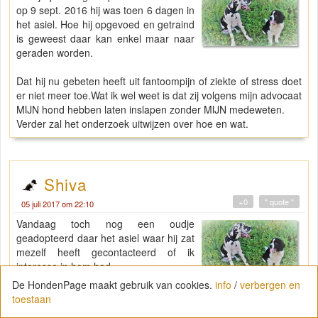
op 9 sept. 2016 hij was toen 6 dagen in
het asiel. Hoe hij opgevoed en getraind
is geweest daar kan enkel maar naar
geraden worden.
Dat hij nu gebeten heeft uit fantoompijn of ziekte of stress doet
er niet meer toe.Wat ik wel weet is dat zij volgens mijn advocaat
MIJN hond hebben laten inslapen zonder MIJN medeweten.
Verder zal het onderzoek uitwijzen over hoe en wat.
Shiva
+0
" quote "
05 juli 2017 om 22:10
Vandaag toch nog een oudje
geadopteerd daar het asiel waar hij zat
mezelf heeft gecontacteerd of ik
interesse in hem had.
De HondenPage maakt gebruik van cookies.
info
/
verbergen en
toestaan