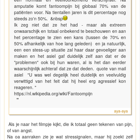
amputatie komt fantoompijn bij globaal 70% van de
patiënten voor. Na tientallen jaren is dit percentage nog
steeds zo'n 50%. &nbsp
Ik zeg niet dat ze het had - maar als extreem
onwaarschijk en totaal onbekend te beschouwen en aan
het percentage te zien een kans (tussen de 70% en
50% afhankelijk van hoe lang geleden) en ja natuurlijk,
een een stess-up situatie zal haar daar gevoeliger aan
maken en het asiel gaf duidelijk zelf aan dat er de
"problemen" ook bij hun waren, al is het dan eerder
waarschijnlijk achteraf dat ze dat deden. quote van mail
asiel "U was wel degelijk heel duidelijk en veelvuldig
verwittigd van het feit dat hij heel erg agressief kon
reageren. "
https://nl.wikipedia.org/wiki/Fantoompijn
"
aya-aya
Als je naar het filmpje kijkt, die ik totaal geen tekenen van pijn,
of van angst.
Na oa aanraken zie je wat stressignalen, maar hij zoekt zelf