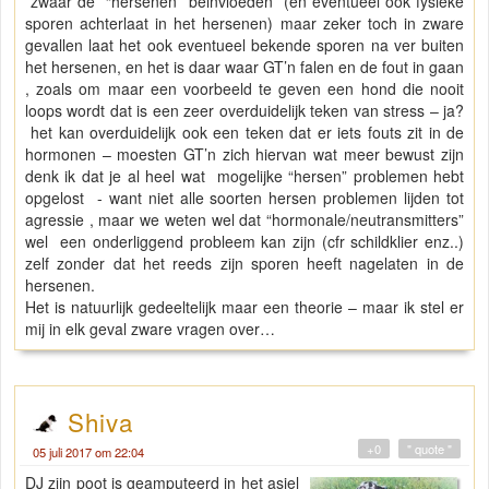
zwaar de “hersenen” beinvloeden (en eventueel ook fysieke
sporen achterlaat in het hersenen) maar zeker toch in zware
gevallen laat het ook eventueel bekende sporen na ver buiten
het hersenen, en het is daar waar GT’n falen en de fout in gaan
, zoals om maar een voorbeeld te geven een hond die nooit
loops wordt dat is een zeer overduidelijk teken van stress – ja?
het kan overduidelijk ook een teken dat er iets fouts zit in de
hormonen – moesten GT’n zich hiervan wat meer bewust zijn
denk ik dat je al heel wat mogelijke “hersen” problemen hebt
opgelost - want niet alle soorten hersen problemen lijden tot
agressie , maar we weten wel dat “hormonale/neutransmitters”
wel een onderliggend probleem kan zijn (cfr schildklier enz..)
zelf zonder dat het reeds zijn sporen heeft nagelaten in de
hersenen.
Het is natuurlijk gedeeltelijk maar een theorie – maar ik stel er
mij in elk geval zware vragen over…
Shiva
+0
" quote "
05 juli 2017 om 22:04
DJ zijn poot is geamputeerd in het asiel