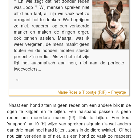
"
En wie zegt dat het zonder reden
was Joop ? Wij mensen spreken niet
altijd hun taal, al zijn we vaak wel zo
arrogant het te denken. We begrijpen
ze niet, reageren op een verkeerde
manier en maken de dingen erger,
ook binnen asielen. Maarja, was ik
weer vergeten, de mens maakt geen
fouten en de honden moeten steeds
perfect zijn en lief. Als ze het niet zijn
ligt het automatisch aan hen, niet aan de perfecte
tweevoeters...
"
Marie-Rose & Tibootje (RIP) + Freya'tje
Naast een hond zitten is geen reden om een andere blik in de
ogen te krijgen en te bijten. Een halsband passen is geen
reden om meerdere malen (!!!) flink te bijten. Een keer
'snappen' na 10 (bij wijze van spreken) signalen is wat anders
dan drie maal heel hard bijten, zoals in de dierenwinkel. Of het
nou zijn verleden is of niet, als een hond zo vaak zo reageert