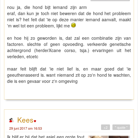
nou ja, die hond bijt iemand zijn arm
eraf, dan kun je toch niet beweren dat de hond het probleem
niet is? het feit dat 'ie op deze manier iemand aanvalt, maakt
'm wel tot een probleem, lijkt me
en hoe hij zo geworden is, dat zal een combinatie zijn van
factoren. slechte of geen opvoeding. verkeerde genetische
achtergrond (herderXcane corso, tsja.) ervaringen uit het
verleden, etcetc
maar feit blijft dat 'ie niet lief is, en maar goed dat 'ie
geeuthenaseerd is. want niemand zit op zo'n hond te wachten,
die is een gevaar voor z'n omgeving
Kees
+2
" quote "
29 juni 2017 om 16:53
Ik blijf er bij dat het asiel een grote fout