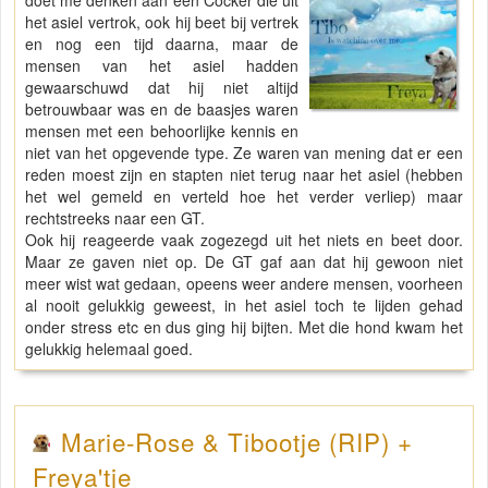
doet me denken aan een Cocker die uit
het asiel vertrok, ook hij beet bij vertrek
en nog een tijd daarna, maar de
mensen van het asiel hadden
gewaarschuwd dat hij niet altijd
betrouwbaar was en de baasjes waren
mensen met een behoorlijke kennis en
niet van het opgevende type. Ze waren van mening dat er een
reden moest zijn en stapten niet terug naar het asiel (hebben
het wel gemeld en verteld hoe het verder verliep) maar
rechtstreeks naar een GT.
Ook hij reageerde vaak zogezegd uit het niets en beet door.
Maar ze gaven niet op. De GT gaf aan dat hij gewoon niet
meer wist wat gedaan, opeens weer andere mensen, voorheen
al nooit gelukkig geweest, in het asiel toch te lijden gehad
onder stress etc en dus ging hij bijten. Met die hond kwam het
gelukkig helemaal goed.
Marie-Rose & Tibootje (RIP) +
Freya'tje