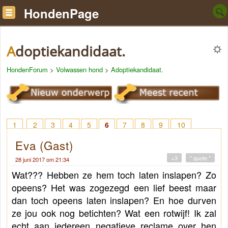
HondenPage
Adoptiekandidaat.
HondenForum
>
Volwassen hond
>
Adoptiekandidaat.
1
2
3
4
5
6
7
8
9
10
Eva (Gast)
+3
" quote "
28 juni 2017 om 21:34
Wat??? Hebben ze hem toch laten inslapen? Zo 
opeens? Het was zogezegd een lief beest maar 
dan toch opeens laten inslapen? 
En hoe durven 
ze jou ook nog betichten? Wat een rotwijf! Ik zal 
echt aan iedereen negatieve reclame over hen 