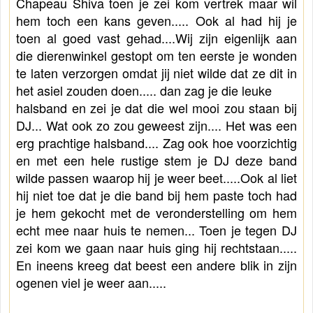
Chapeau Shiva toen je zei kom vertrek maar wil
hem toch een kans geven..... Ook al had hij je
toen al goed vast gehad....
Wij zijn eigenlijk aan
die dierenwinkel gestopt om ten eerste je wonden
te laten verzorgen omdat jij niet wilde dat ze dit in
het asiel zouden doen..... dan zag je die leuke
halsband en zei je dat die wel mooi zou staan bij
DJ... Wat ook zo zou geweest zijn.... Het was een
erg prachtige halsband.... Zag ook hoe voorzichtig
en met een hele rustige stem je DJ deze band
wilde passen waarop hij je weer beet.....Ook al liet
hij niet toe dat je die band bij hem paste toch had
je hem gekocht met
de veronderstelling
om hem
echt mee naar huis te nemen... Toen je tegen DJ
zei kom we gaan naar huis ging hij rechtstaan.....
En ineens kreeg dat beest een andere blik in zijn
ogen
en viel je weer aan.....