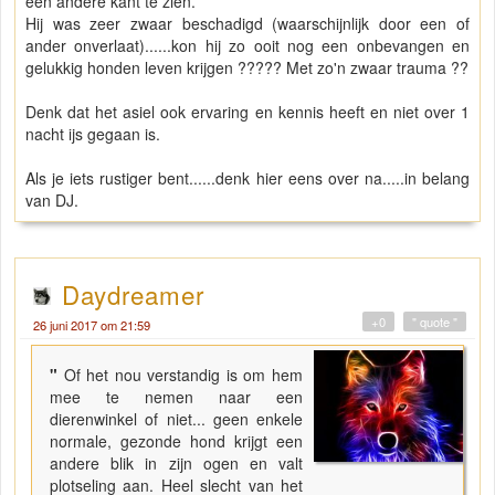
een andere kant te zien.
Hij was zeer zwaar beschadigd (waarschijnlijk door een of
ander onverlaat)......kon hij zo ooit nog een onbevangen en
gelukkig honden leven krijgen ????? Met zo'n zwaar trauma ??
Denk dat het asiel ook ervaring en kennis heeft en niet over 1
nacht ijs gegaan is.
Als je iets rustiger bent......denk hier eens over na.....in belang
van DJ.
Daydreamer
+0
" quote "
26 juni 2017 om 21:59
"
Of het nou verstandig is om hem
mee te nemen naar een
dierenwinkel of niet... geen enkele
normale, gezonde hond krijgt een
andere blik in zijn ogen en valt
plotseling aan. Heel slecht van het