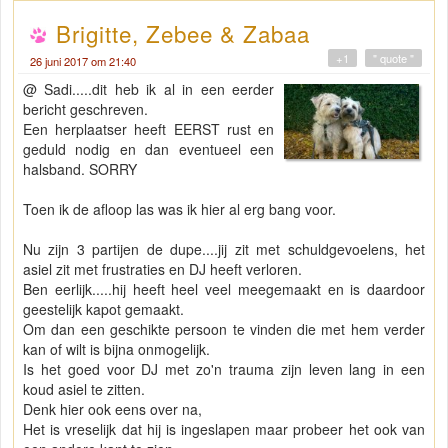
Brigitte, Zebee & Zabaa
+1
" quote "
26 juni 2017 om 21:40
@ Sadi.....dit heb ik al in een eerder
bericht geschreven.
Een herplaatser heeft EERST rust en
geduld nodig en dan eventueel een
halsband. SORRY
Toen ik de afloop las was ik hier al erg bang voor.
Nu zijn 3 partijen de dupe....jij zit met schuldgevoelens, het
asiel zit met frustraties en DJ heeft verloren.
Ben eerlijk.....hij heeft heel veel meegemaakt en is daardoor
geestelijk kapot gemaakt.
Om dan een geschikte persoon te vinden die met hem verder
kan of wilt is bijna onmogelijk.
Is het goed voor DJ met zo'n trauma zijn leven lang in een
koud asiel te zitten.
Denk hier ook eens over na,
Het is vreselijk dat hij is ingeslapen maar probeer het ook van