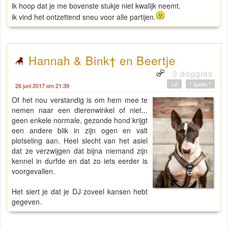
ik hoop dat je me bovenste stukje niet kwalijk neemt.
ik vind het ontzettend sneu voor alle partijen.
Hannah & Bink† en Beertje
3 doggies
+2
" quote "
26 juni 2017 om 21:39
Of het nou verstandig is om hem mee te
nemen naar een dierenwinkel of niet...
geen enkele normale, gezonde hond krijgt
een andere blik in zijn ogen en valt
plotseling aan. Heel slecht van het asiel
dat ze verzwijgen dat bijna niemand zijn
kennel in durfde en dat zo iets eerder is
voorgevallen.
Het siert je dat je DJ zoveel kansen hebt
gegeven.