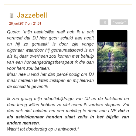
Jazzebell
+0
" quote "
26 juni 2017 om 21:31
Quote: "mijn nachtelijke mail heb ik u ook
vermeld dat DJ hier geen schuld aan heeft
en hij zo gemaakt is door zijn vorige
eigenaar waardoor hij getraumatiseerd is en
als hij daar overheen zou komen met behulp
van een hondengedragstherapeut ik die dan
voor hem zou betalen.
Maar nee u vind het dan percé nodig om DJ
maar meteen te laten inslapen en mij hiervan
de schuld te geven!!!!
Ik zou graag mijn adoptiebijdrage van DJ en de halsband en
riem terug willen hebben zo niet neem ik verdere stappen. Zal
dan ook niet nalaten om een melding te doen aan LNE
dat u
als asieleigenaar honden slaat zelfs in het bijzijn van
andere mensen
.
Wacht tot donderdag op u antwoord."