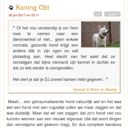
Koning Obi
+0
" quote "
26 juni 2017 om 23:11
"
Of het nou verstandig is om hem
mee te nemen naar een
dierenwinkel of niet... geen enkele
normale, gezonde hond krijgt een
andere blik in zijn ogen en valt
plotseling aan. Heel slecht van het asiel dat ze
verzwijgen dat bijna niemand zijn kennel in durfde en
dat zo iets eerder is voorgevallen.
Het siert je dat je DJ zoveel kansen hebt gegeven.
"
Hannah & Bink† en Beertje
Mwah... een getraumatiseerde hond natuurlijk wel en het was
wel een hond met een rugzakje zullen we maar zeggen en dat
was duidelijk. Maar dat wil niet zeggen dat zo'n hond niet zou
kunnen wennen aan een nieuwe eigenaar (die dat soort dingen
dan vervolgens wel gewoon mag). En dus compleet kansloos