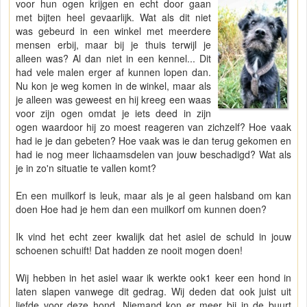
voor hun ogen krijgen en echt door gaan
met bijten heel gevaarlijk. Wat als dit niet
was gebeurd in een winkel met meerdere
mensen erbij, maar bij je thuis terwijl je
alleen was? Al dan niet in een kennel... Dit
had vele malen erger af kunnen lopen dan.
Nu kon je weg komen in de winkel, maar als
je alleen was geweest en hij kreeg een waas
voor zijn ogen omdat je iets deed in zijn
ogen waardoor hij zo moest reageren van zichzelf? Hoe vaak
had ie je dan gebeten? Hoe vaak was ie dan terug gekomen en
had ie nog meer lichaamsdelen van jouw beschadigd? Wat als
je in zo'n situatie te vallen komt?
En een muilkorf is leuk, maar als je al geen halsband om kan
doen Hoe had je hem dan een muilkorf om kunnen doen?
Ik vind het echt zeer kwalijk dat het asiel de schuld in jouw
schoenen schuift! Dat hadden ze nooit mogen doen!
Wij hebben in het asiel waar ik werkte ook1 keer een hond in
laten slapen vanwege dit gedrag. Wij deden dat ook juist uit
liefde voor deze hond. Niemand kon er meer bij in de buurt