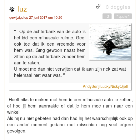
3 doggies
luz
+2
" quote "
gewijzigd op 27 juni 2017 om 10:20
"
Op de achterbank van de auto is
het idd een minuscule ruimte. Geef
ook toe dat ik een vreemde voor
hem was. Ging gewoon naast hem
zitten op de achterbank zonder hem
aan te raken.
U moet me dan niet verwijten dat ik aan zijn nek zat wat
helemaal niet waar was.
"
AndyBenjiLuckyNickyQjell
Heeft niks te maken met hem in een minuscule auto te zetten,
of hoe jij hem aanraakte of dat je hem mee nam naar een
winkel.
Als hij nu niet gebeten had dan had hij het waarschijnlijk ook op
een ander moment gedaan met misschien nog veel ergere
gevolgen.