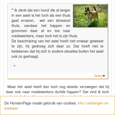
"
Ik denk dat een hond die al langer
in een asiel is het toch als een thuis
gaat ervaren, wel een stressvol
thuis, vandaar het happen en
grommen daar af en toe naar
medewerkers, maar toch het is zijn thuis.
De beschrijving van het asiel hoeft niet onwaar geweest
te zijn, hij gedroeg zich daar zo. Dat hoeft niet te
betekenen dat hij zich in andere situaties buiten het asiel
ook zo gedraagt.
"
Dobry
Maar het asiel heeft dan toch nog steeds verzwegen dat hij
daar ook naar medewerkers durfde happen? Dat vind ik toch
wel iets belangrijks om te vermelden, ook al zou de rest van
hun beschrijving wel kloppen.
De HondenPage maakt gebruik van cookies.
info
/
verbergen en
toestaan
En eens een keer happen vind ik toch ook nog iets anders dan