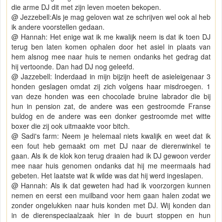
die arme DJ dit met zijn leven moeten bekopen.
@ Jezzebell:Als je mag geloven wat ze schrijven wel ook al heb
ik andere voorstellen gedaan.
@ Hannah: Het enige wat ik me kwalijk neem is dat ik toen DJ
terug ben laten komen ophalen door het asiel in plaats van
hem alsnog mee naar huis te nemen ondanks het gedrag dat
hij vertoonde. Dan had DJ nog geleefd.
@ Jazzebell: Inderdaad in mijn bijzijn heeft de asieleigenaar 3
honden geslagen omdat zij zich volgens haar misdroegen. 1
van deze honden was een chocolade bruine labrador die bij
hun in pension zat, de andere was een gestroomde Franse
buldog en de andere was een donker gestroomde met witte
boxer die zij ook uitmaakte voor bitch.
@ Sadi's farm: Neem je helemaal niets kwalijk en weet dat ik
een fout heb gemaakt om met DJ naar de dierenwinkel te
gaan. Als ik de klok kon terug draaien had ik DJ gewoon verder
mee naar huis genomen ondanks dat hij me meermaals had
gebeten. Het laatste wat ik wilde was dat hij werd ingeslapen.
@ Hannah: Als ik dat geweten had had ik voorzorgen kunnen
nemen en eerst een muilband voor hem gaan halen zodat we
zonder ongelukken naar huis konden met DJ. Wij konden dan
in de dierenspeciaalzaak hier in de buurt stoppen en hun