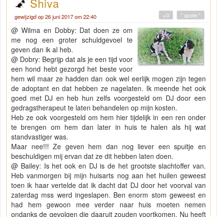
Shiva
+0
" quote "
gewijzigd op 26 juni 2017 om 22:40
@ Wilma en Dobby: Dat doen ze om
me nog een groter schuldgevoel te
geven dan ik al heb.
@ Dobry: Begrijp dat als je een tijd voor
een hond hebt gezorgd het beste voor
hem wil maar ze hadden dan ook wel eerlijk mogen zijn tegen
de adoptant en dat hebben ze nagelaten. Ik meende het ook
goed met DJ en heb hun zelfs voorgesteld om DJ door een
gedragstherapeut te laten behandelen op mijn kosten.
Heb ze ook voorgesteld om hem hier tijdelijk in een ren onder
te brengen om hem dan later in huis te halen als hij wat
standvastiger was.
Maar nee!!! Ze geven hem dan nog liever een spuitje en
beschuldigen mij ervan dat ze dit hebben laten doen.
@ Bailey: Is het ook en DJ is de het grootste slachtoffer van.
Heb vanmorgen bij mijn huisarts nog aan het huilen geweest
toen ik haar vertelde dat ik dacht dat DJ door het voorval van
zaterdag mss werd ingeslapen. Ben enorm stom geweest en
had hem gewoon mee verder naar huis moeten nemen
ondanks de gevolgen die daaruit zouden voortkomen. Nu heeft