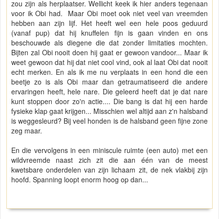
zou zijn als herplaatser. Wellicht keek ik hier anders tegenaan
voor ik Obi had. Maar Obi moet ook niet veel van vreemden
hebben aan zijn lijf. Het heeft wel een hele poos geduurd
(vanaf pup) dat hij knuffelen fijn is gaan vinden en ons
beschouwde als diegene die dat zonder limitaties mochten.
Bijten zal Obi nooit doen hij gaat er gewoon vandoor... Maar ik
weet gewoon dat hij dat niet cool vind, ook al laat Obi dat nooit
echt merken. En als ik me nu verplaats in een hond die een
beetje zo is als Obi maar dan getraumatiseerd die andere
ervaringen heeft, hele nare. Die geleerd heeft dat je dat nare
kunt stoppen door zo'n actie.... Die bang is dat hij een harde
fysieke klap gaat krijgen... Misschien wel altijd aan z'n halsband
is weggesleurd? Bij veel honden is de halsband geen fijne zone
zeg maar.
En die vervolgens in een miniscule ruimte (een auto) met een
wildvreemde naast zich zit die aan één van de meest
kwetsbare onderdelen van zijn lichaam zit, de nek vlakbij zijn
hoofd. Spanning loopt enorm hoog op dan...