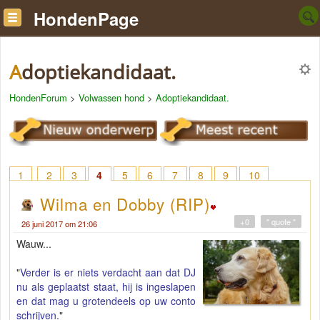
HondenPage
Adoptiekandidaat.
HondenForum
>
Volwassen hond
>
Adoptiekandidaat.
1
2
3
4
5
6
7
8
9
10
Wilma en Dobby (RIP)
+0
" quote "
26 juni 2017 om 21:06
Wauw...
"
Verder is er niets verdacht aan dat DJ
nu als geplaatst staat, hij is ingeslapen
en dat mag u grotendeels op uw conto
schrijven.
"