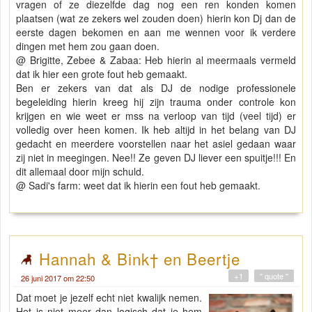
vragen of ze diezelfde dag nog een ren konden komen
plaatsen (wat ze zekers wel zouden doen) hierin kon Dj dan de
eerste dagen bekomen en aan me wennen voor ik verdere
dingen met hem zou gaan doen.
@ Brigitte, Zebee & Zabaa: Heb hierin al meermaals vermeld
dat ik hier een grote fout heb gemaakt.
Ben er zekers van dat als DJ de nodige professionele
begeleiding hierin kreeg hij zijn trauma onder controle kon
krijgen en wie weet er mss na verloop van tijd (veel tijd) er
volledig over heen komen. Ik heb altijd in het belang van DJ
gedacht en meerdere voorstellen naar het asiel gedaan waar
zij niet in meegingen. Nee!! Ze geven DJ liever een spuitje!!! En
dit allemaal door mijn schuld.
@ Sadi's farm: weet dat ik hierin een fout heb gemaakt.
Hannah & Bink† en Beertje
+1
" quote "
26 juni 2017 om 22:50
Dat moet je jezelf echt niet kwalijk nemen.
Het is niet meer dan logisch dat je hem