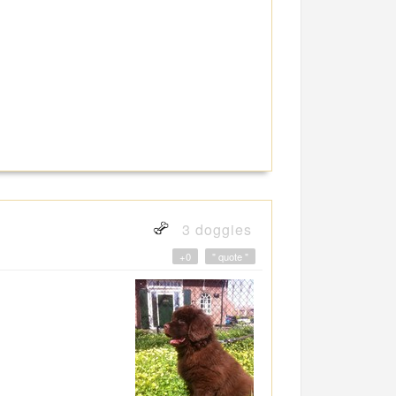
3 doggies
+0
" quote "