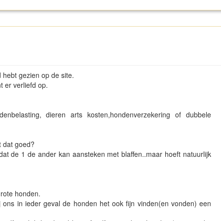
d hebt gezien op de site.
 er verliefd op.
enbelasting, dieren arts kosten,hondenverzekering of dubbele
t dat goed?
 dat de 1 de ander kan aansteken met blaffen..maar hoeft natuurlijk
grote honden.
bij ons in ieder geval de honden het ook fijn vinden(en vonden) een