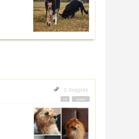
2 doggies
+0
" quote "