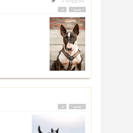
3 doggies
+0
" quote "
+0
" quote "