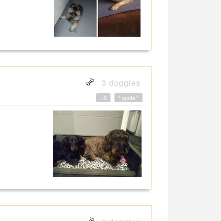
3 doggies
+0
" quote "