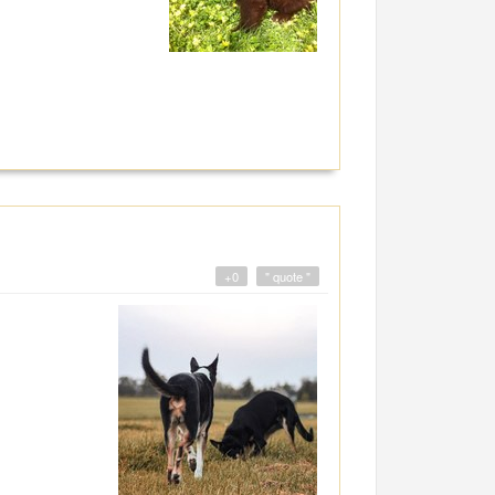
+0
" quote "