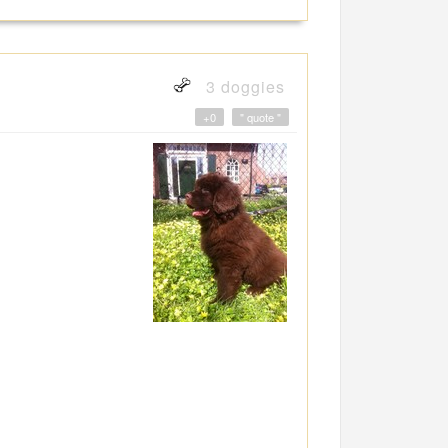
3 doggies
+0
" quote "