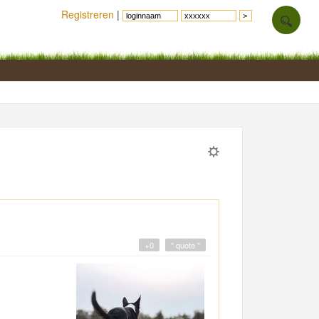
Registreren
|
+0
" quote "