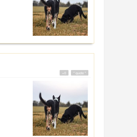
+0
" quote "