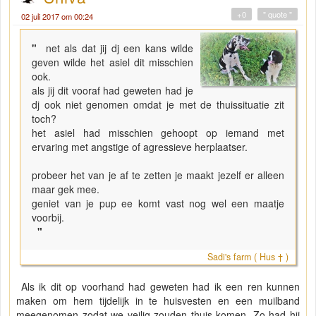
+0
" quote "
02 juli 2017 om 00:24
"
net als dat jij dj een kans wilde
geven wilde het asiel dit misschien
ook.
als jij dit vooraf had geweten had je
dj ook niet genomen omdat je met de thuissituatie zit
toch?
het asiel had misschien gehoopt op iemand met
ervaring met angstige of agressieve herplaatser.
probeer het van je af te zetten je maakt jezelf er alleen
maar gek mee.
geniet van je pup ee komt vast nog wel een maatje
voorbij.
"
Sadi's farm ( Hus † )
Als ik dit op voorhand had geweten had ik een ren kunnen
maken om hem tijdelijk in te huisvesten en een muilband
meegenomen zodat we veilig zouden thuis komen. Zo had hij