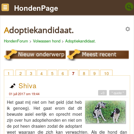
HondenPage
Adoptiekandidaat.
HondenForum
>
Volwassen hond
>
Adoptiekandidaat.
1
2
3
4
5
6
7
8
9
10
Shiva
+0
" quote "
01 juli 2017 om 19:44
Het gaat mij niet om het geld (dat heb
ik genoeg). Het gaat erom dat dit
bewuste asiel eerlijk en oprecht moet
zijn over hun adoptiehonden en niet om
de pot heen draaien zodat de adoptant
weet waaraan die zich kan verwachten. Als die hond dan