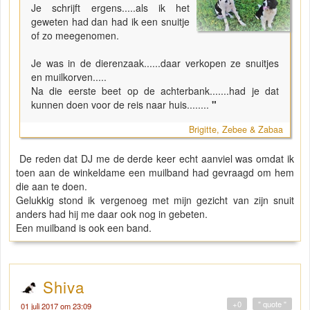
Je schrijft ergens.....als ik het
geweten had dan had ik een snuitje
of zo meegenomen.
Je was in de dierenzaak......daar verkopen ze snuitjes
en muilkorven.....
Na die eerste beet op de achterbank.......had je dat
kunnen doen voor de reis naar huis........
"
Brigitte, Zebee & Zabaa
De reden dat DJ me de derde keer echt aanviel was omdat ik
toen aan de winkeldame een muilband had gevraagd om hem
die aan te doen.
Gelukkig stond ik vergenoeg met mijn gezicht van zijn snuit
anders had hij me daar ook nog in gebeten.
Een muilband is ook een band.
Shiva
+0
" quote "
01 juli 2017 om 23:09