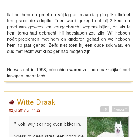
Ik had hem op proef op vrijdag en maandag ging ik officieel
terug voor de adoptie. Toen werd gezegd dat hij 2 keer op
proef was geweest en teruggebracht wegens bijten, en als ik
hem terug had gebracht, hij ingeslapen zou zijn. Wij hebben
nóóit problemen met hem en kinderen gehad en we hebben
hem 10 jaar gehad. Zelfs niet toen hij een oude sok was, en
dus met recht wat kribbiger had mogen zijn.
Nu was dat in 1998, misschien waren ze toen makkelijker met
inslapen, maar toch.
Witte Draak
+5
" quote "
02 juli 2017 om 11:22
"
Joh, wrijf t er nog even lekker in.
Stress of geen stres, een hond die