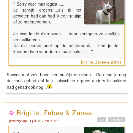
"
Sorry voor mijn logica......
Je schrijft ergens.....als ik het
geweten had dan had ik een snuitje
of zo meegenomen.
Je was in de dierenzaak......daar verkopen ze snuitjes
en muilkorven.....
Na die eerste beet op de achterbank.......had je dat
kunnen doen voor de reis naar huis........
"
Brigitte, Zebee & Zabaa
Succes met zo'n hond een snuitje om doen... Dan had je nog
de kans gehad dat ie je misschien ergens anders te pakken
had gehad ook nog...
Brigitte, Zebee & Zabaa
+0
" quote "
gewijzigd op 01 juli 2017 om 22:57