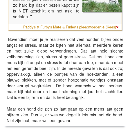
zo hard bijt dat er pezen kapot zijn
is NIET geschikt om het asiel te
verlaten.
"
Paddy's & Furby's Mate & Finley's pleegmoedertje (Kees)
Bovendien moet je je realiseren dat veel honden bijten onder
angst en stress, maar ze bijten niet allemaal meerdere keren
en met zulke diepe verwondingen. Dat laat hele slechte
zelfbeheersing zien, stress of geen stress. Dat een hond een
mens bijt uit angst en stress is tot daar aan toe, maar dan moet
het een geremde beet zijn. In de meeste gevallen is dat ook zo;
oppervlakkig, alleen de puntjes van de hoektanden, alleen
blauwe plekken, met of zonder horizontale wondjes ontstaan
door abrupt wegtrekken. De hond waarschuwt heel serieus,
maar bijt niet door en houdt rekening met jou, het slachtoffer.
Dat is een bijtrem en dat is heel belangrijk.
Maar een hond die zich zo laat gaan op een mens laat geen
bijtrem zien. Dus ja, er was wel degelijk iets mis met die hond.
Niet zijn fout, maar wel een gevaar.