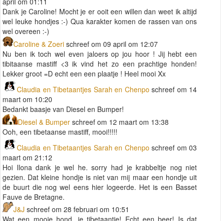
april om 01:11
Dank je Caroline! Mocht je er ooit een willen dan weet ik altijd
wel leuke hondjes :-) Qua karakter komen de rassen van ons
wel overeen :-)
Caroline & Zoeri
schreef om 09 april om 12:07
Nu ben ik toch wel even jaloers op jou hoor ! Jij hebt een
tibitaanse mastiff <3 ik vind het zo een prachtige honden!
Lekker groot =D echt een een plaatje ! Heel mooi Xx
Claudia en Tibetaantjes Sarah en Chenpo
schreef om 14
maart om 10:20
Bedankt baasje van Diesel en Bumper!
Diesel & Bumper
schreef om 12 maart om 13:38
Ooh, een tibetaanse mastiff, mooi!!!!!
Claudia en Tibetaantjes Sarah en Chenpo
schreef om 03
maart om 21:12
Hoi Ilona dank je wel he. sorry had je krabbeltje nog niet
gezien. Dat kleine hondje is niet van mij maar een hondje uit
de buurt die nog wel eens hier logeerde. Het is een Basset
Fauve de Bretagne.
J&J
schreef om 28 februari om 10:51
Wat een mooie hond, je tibetaantje! Echt een beer! Is dat