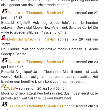
als eigenaar van deze schitterende honden.
Claudia en Tibetaantjes Sarah en Chenpo
schreef om 27
juni om 15:18
Bedankt Brigitte!!! Heb nog bij de foto's van je honden
gekeken. Geweldig! Mooie Newfy's en leuk Schotse Collie! Die
wilde ik vroeger altijd een "lassie hond" :-)
Merlin,Safira,Nikita en Ceylan
schreef om 26 juni om
12:39
Hoi Claudia, Wat een ongelooflijke mooie Tibetaan is Sarah!
Groetjes Brigitte,
Claudia en Tibetaantjes Sarah en Chenpo
schreef om 23
april om 15:15
Bedankt Angelique! Ja de Tibetaanse Mastiff komt niet vaak
voor :-) Het is een lastig ras maar ben er aan verslaafd :-) Het
is zeker een heerlijke knuffelkont voor haar mensen :-)
W&W
schreef om 20 april om 08:40
Mooi hond heb jij zeg! Ken het ras niet, dus moest eerst op je
profiel kijken wat Sarah is. Lekker knuffelbeer
Claudia en Tibetaantjes Sarah en Chenpo
schreef om 13