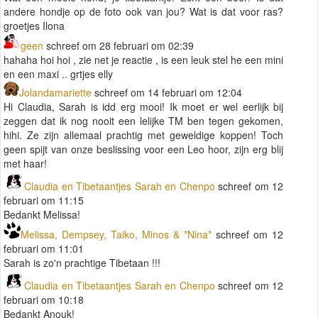
andere hondje op de foto ook van jou? Wat is dat voor ras?
groetjes Ilona
geen
schreef om 28 februari om 02:39
hahaha hoi hoi , zie net je reactie , is een leuk stel he een mini
en een maxi .. grtjes elly
Jolandamariette
schreef om 14 februari om 12:04
Hi Claudia, Sarah is idd erg mooi! Ik moet er wel eerlijk bij
zeggen dat ik nog nooit een lelijke TM ben tegen gekomen,
hihi. Ze zijn allemaal prachtig met geweldige koppen! Toch
geen spijt van onze beslissing voor een Leo hoor, zijn erg blij
met haar!
Claudia en Tibetaantjes Sarah en Chenpo
schreef om 12
februari om 11:15
Bedankt Melissa!
Melissa, Dempsey, Taiko, Minos & *Nina*
schreef om 12
februari om 11:01
Sarah is zo'n prachtige Tibetaan !!!
Claudia en Tibetaantjes Sarah en Chenpo
schreef om 12
februari om 10:18
Bedankt Anouk!