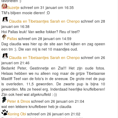
favorieten :)
Suzetje
schreef om 31 januari om 16:35
TM's blijven mooie dieren! :D
Claudia en Tibetaantjes Sarah en Chenpo
schreef om 28
januari om 16:38
Hoi Pallas leuk! Van welke fokker? Reu of teef?
Pallas
schreef om 28 januari om 14:59
Dag claudia was hier op de site aan het kijken en zag opeen
een tm :). Die van mij is net 10 maandjes oud.
Claudia en Tibetaantjes Sarah en Chenpo
schreef om 26
januari om 21:46
Bedankt Peter, Gestinnetje en Zia!!! Het zijn oude fotos.
Helaas hebben we nu alleen nog maar de grijze Tibetaanse
Mastiff Teef van de foto's in de sneeuw. De grote met de pup
is overleden. 11,5 geworden. De zwarte pup is bijna 10
geworden. Mis ze heeel erg. Inderdaad heerlijke knuffelberen!
Zijn ook heel wat afgeknuffeld :-))
Peter & Dinos
schreef om 26 januari om 21:04
wat een lekkere knuffelbeer heb je claudia
Koning Obi
schreef om 26 januari om 21:02