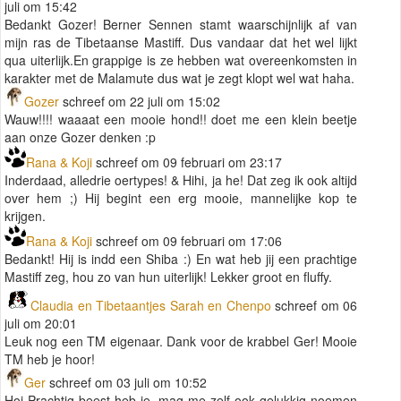
juli om 15:42
Bedankt Gozer! Berner Sennen stamt waarschijnlijk af van
mijn ras de Tibetaanse Mastiff. Dus vandaar dat het wel lijkt
qua uiterlijk.En grappige is ze hebben wat overeenkomsten in
karakter met de Malamute dus wat je zegt klopt wel wat haha.
Gozer
schreef om 22 juli om 15:02
Wauw!!!! waaaat een mooie hond!! doet me een klein beetje
aan onze Gozer denken :p
Rana & Koji
schreef om 09 februari om 23:17
Inderdaad, alledrie oertypes! & Hihi, ja he! Dat zeg ik ook altijd
over hem ;) Hij begint een erg mooie, mannelijke kop te
krijgen.
Rana & Koji
schreef om 09 februari om 17:06
Bedankt! Hij is indd een Shiba :) En wat heb jij een prachtige
Mastiff zeg, hou zo van hun uiterlijk! Lekker groot en fluffy.
Claudia en Tibetaantjes Sarah en Chenpo
schreef om 06
juli om 20:01
Leuk nog een TM eigenaar. Dank voor de krabbel Ger! Mooie
TM heb je hoor!
Ger
schreef om 03 juli om 10:52
Hoi Prachtig beest heb je, mag me zelf ook gelukkig noemen