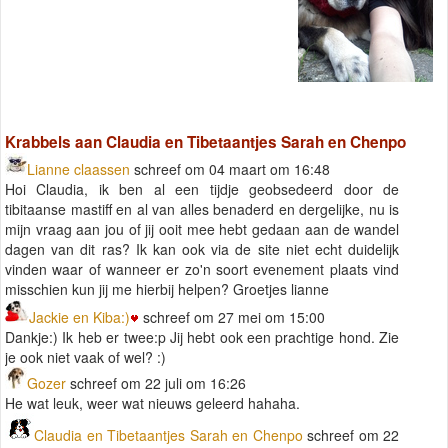
Krabbels aan Claudia en Tibetaantjes Sarah en Chenpo
Lianne claassen
schreef om 04 maart om 16:48
Hoi Claudia, ik ben al een tijdje geobsedeerd door de
tibitaanse mastiff en al van alles benaderd en dergelijke, nu is
mijn vraag aan jou of jij ooit mee hebt gedaan aan de wandel
dagen van dit ras? Ik kan ook via de site niet echt duidelijk
vinden waar of wanneer er zo'n soort evenement plaats vind
misschien kun jij me hierbij helpen? Groetjes lianne
Jackie en Kiba:)
schreef om 27 mei om 15:00
Dankje:) Ik heb er twee:p Jij hebt ook een prachtige hond. Zie
je ook niet vaak of wel? :)
Gozer
schreef om 22 juli om 16:26
He wat leuk, weer wat nieuws geleerd hahaha.
Claudia en Tibetaantjes Sarah en Chenpo
schreef om 22