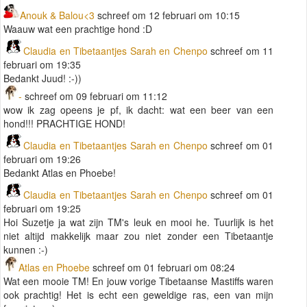
Anouk & Balou<3
schreef om 12 februari om 10:15
Waauw wat een prachtige hond :D
Claudia en Tibetaantjes Sarah en Chenpo
schreef om 11
februari om 19:35
Bedankt Juud! :-))
-
schreef om 09 februari om 11:12
wow ik zag opeens je pf, ik dacht: wat een beer van een
hond!!! PRACHTIGE HOND!
Claudia en Tibetaantjes Sarah en Chenpo
schreef om 01
februari om 19:26
Bedankt Atlas en Phoebe!
Claudia en Tibetaantjes Sarah en Chenpo
schreef om 01
februari om 19:25
Hoi Suzetje ja wat zijn TM's leuk en mooi he. Tuurlijk is het
niet altijd makkelijk maar zou niet zonder een Tibetaantje
kunnen :-)
Atlas en Phoebe
schreef om 01 februari om 08:24
Wat een mooie TM! En jouw vorige Tibetaanse Mastiffs waren
ook prachtig! Het is echt een geweldige ras, een van mijn