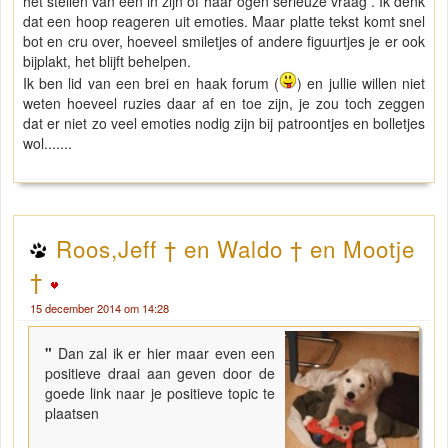
het stellen van een in zijn of haar ogen serieuze vraag . Ik denk
dat een hoop reageren uit emoties. Maar platte tekst komt snel
bot en cru over, hoeveel smiletjes of andere figuurtjes je er ook
bijplakt, het blijft behelpen.
Ik ben lid van een brei en haak forum (
) en jullie willen niet
weten hoeveel ruzies daar af en toe zijn, je zou toch zeggen
dat er niet zo veel emoties nodig zijn bij patroontjes en bolletjes
wol.......
Roos,Jeff † en Waldo † en Mootje
†
15 december 2014 om 14:28
"
Dan zal ik er hier maar even een
positieve draai aan geven door de
goede link naar je positieve topic te
plaatsen