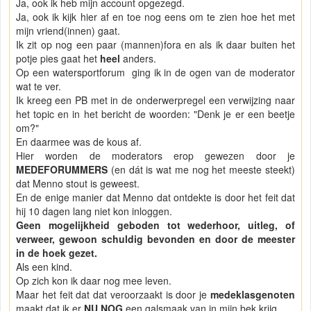
Ja, ook ik heb mijn account opgezegd.
Ja, ook ik kijk hier af en toe nog eens om te zien hoe het met
mijn vriend(innen) gaat.
Ik zit op nog een paar (mannen)fora en als ik daar buiten het
potje pies gaat het
heel
anders.
Op een watersportforum ging ik in de ogen van de moderator
wat te ver.
Ik kreeg een PB met in de onderwerpregel een verwijzing naar
het topic en in het bericht de woorden: "Denk je er een beetje
om?"
En daarmee was de kous af.
Hier worden de moderators erop gewezen door je
MEDEFORUMMERS
(en dát is wat me nog het meeste steekt)
dat Menno stout is geweest.
En de enige manier dat Menno dat ontdekte is door het feit dat
hij 10 dagen lang niet kon inloggen.
Geen mogelijkheid geboden tot wederhoor, uitleg, of
verweer, gewoon schuldig bevonden en door de meester
in de hoek gezet.
Als een kind.
Op zich kon ik daar nog mee leven.
Maar het feit dat dat veroorzaakt is door je
medeklasgenoten
maakt dat ik er
NU NOG
een galsmaak van in mijn bek krijg.