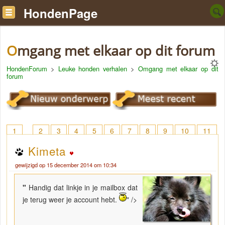
HondenPage
Omgang met elkaar op dit forum
HondenForum
>
Leuke honden verhalen
>
Omgang met elkaar op dit
forum
1
2
3
4
5
6
7
8
9
10
11
12
13
14
15
16
17
18
> 20
Kimeta
gewijzigd op 15 december 2014 om 10:34
"
Handig dat linkje in je mailbox dat
je terug weer je account hebt.
" />