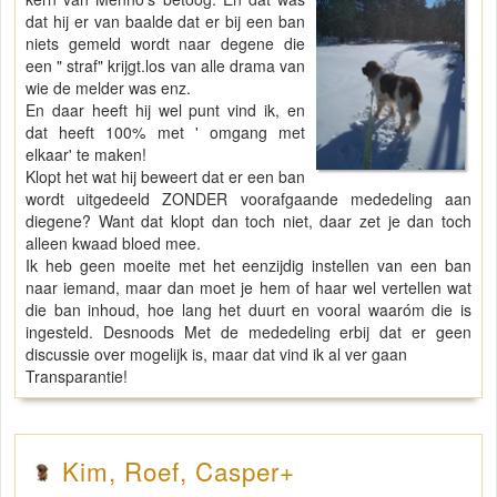
dat hij er van baalde dat er bij een ban
niets gemeld wordt naar degene die
een " straf" krijgt.los van alle drama van
wie de melder was enz.
En daar heeft hij wel punt vind ik, en
dat heeft 100% met ' omgang met
elkaar' te maken!
Klopt het wat hij beweert dat er een ban
wordt uitgedeeld ZONDER voorafgaande mededeling aan
diegene? Want dat klopt dan toch niet, daar zet je dan toch
alleen kwaad bloed mee.
Ik heb geen moeite met het eenzijdig instellen van een ban
naar iemand, maar dan moet je hem of haar wel vertellen wat
die ban inhoud, hoe lang het duurt en vooral waaróm die is
ingesteld. Desnoods Met de mededeling erbij dat er geen
discussie over mogelijk is, maar dat vind ik al ver gaan
Transparantie!
Kim, Roef, Casper+