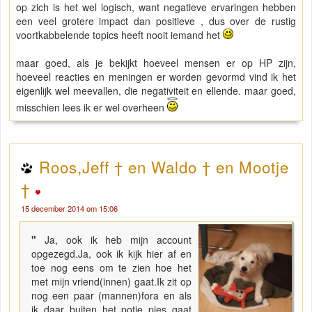
op zich is het wel logisch, want negatieve ervaringen hebben
een veel grotere impact dan positieve , dus over de rustig
voortkabbelende topics heeft nooit iemand het
maar goed, als je bekijkt hoeveel mensen er op HP zijn,
hoeveel reacties en meningen er worden gevormd vind ik het
eigenlijk wel meevallen, die negativiteit en ellende. maar goed,
misschien lees ik er wel overheen
Roos,Jeff † en Waldo † en Mootje
†
15 december 2014 om 15:06
"
Ja, ook ik heb mijn account
opgezegd.Ja, ook ik kijk hier af en
toe nog eens om te zien hoe het
met mijn vriend(innen) gaat.Ik zit op
nog een paar (mannen)fora en als
ik daar buiten het potje pies gaat