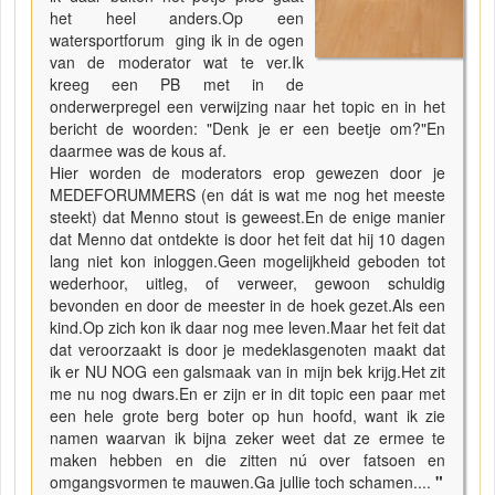
het heel anders.Op een
watersportforum ging ik in de ogen
van de moderator wat te ver.Ik
kreeg een PB met in de
onderwerpregel een verwijzing naar het topic en in het
bericht de woorden: "Denk je er een beetje om?"En
daarmee was de kous af.
Hier worden de moderators erop gewezen door je
MEDEFORUMMERS (en dát is wat me nog het meeste
steekt) dat Menno stout is geweest.En de enige manier
dat Menno dat ontdekte is door het feit dat hij 10 dagen
lang niet kon inloggen.Geen mogelijkheid geboden tot
wederhoor, uitleg, of verweer, gewoon schuldig
bevonden en door de meester in de hoek gezet.Als een
kind.Op zich kon ik daar nog mee leven.Maar het feit dat
dat veroorzaakt is door je medeklasgenoten maakt dat
ik er NU NOG een galsmaak van in mijn bek krijg.Het zit
me nu nog dwars.En er zijn er in dit topic een paar met
een hele grote berg boter op hun hoofd, want ik zie
namen waarvan ik bijna zeker weet dat ze ermee te
maken hebben en die zitten nú over fatsoen en
omgangsvormen te mauwen.Ga jullie toch schamen....
"