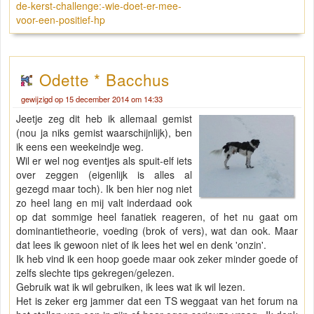
de-kerst-challenge:-wie-doet-er-mee-
voor-een-positief-hp
Odette * Bacchus
gewijzigd op 15 december 2014 om 14:33
Jeetje zeg dit heb ik allemaal gemist
(nou ja niks gemist waarschijnlijk), ben
ik eens een weekeindje weg.
Wil er wel nog eventjes als spuit-elf iets
over zeggen (eigenlijk is alles al
gezegd maar toch). Ik ben hier nog niet
zo heel lang en mij valt inderdaad ook
op dat sommige heel fanatiek reageren, of het nu gaat om
dominantietheorie, voeding (brok of vers), wat dan ook. Maar
dat lees ik gewoon niet of ik lees het wel en denk 'onzin'.
Ik heb vind ik een hoop goede maar ook zeker minder goede of
zelfs slechte tips gekregen/gelezen.
Gebruik wat ik wil gebruiken, ik lees wat ik wil lezen.
Het is zeker erg jammer dat een TS weggaat van het forum na