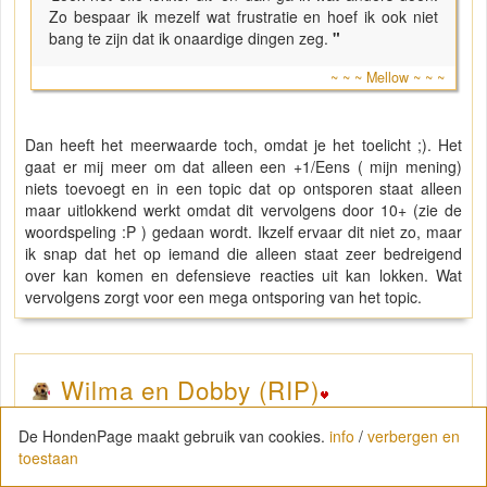
Zo bespaar ik mezelf wat frustratie en hoef ik ook niet
bang te zijn dat ik onaardige dingen zeg.
"
~ ~ ~ Mellow ~ ~ ~
Dan heeft het meerwaarde toch, omdat je het toelicht ;). Het
gaat er mij meer om dat alleen een +1/Eens ( mijn mening)
niets toevoegt en in een topic dat op ontsporen staat alleen
maar uitlokkend werkt omdat dit vervolgens door 10+ (zie de
woordspeling :P ) gedaan wordt. Ikzelf ervaar dit niet zo, maar
ik snap dat het op iemand die alleen staat zeer bedreigend
over kan komen en defensieve reacties uit kan lokken. Wat
vervolgens zorgt voor een mega ontsporing van het topic.
Wilma en Dobby (RIP)
11 december 2014 om 12:57
De HondenPage maakt gebruik van cookies.
info
/
verbergen en
Het zou denk ik fijn zijn als mensen
toestaan
konden aangeven dat ze geen