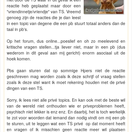
reactie heb geplaatst maar door een
"vriendinnetje/vriendje" van TS. Vreemd
genoeg zijn de reacties die je dan leest
in een topic van degene die een pb stuurt totaal anders dan de
taal in pb's.
Op het forum, dus online...poeslief en oh zo meelevend en
kritische vragen stellen...tja liever niet, maar in een pb (dus
wederom in dit geval aan mij gericht) enorm asociaal uit de
hoek komen.
Pbs gaan sturen dat op sommige Hpers niet de reactie
geschreven mag worden zoals ik deze schrijf of vraag stellen
zoals ik deze stel want ik moet rekening houden met de privé
dingen van een TS.
Sorry, ik lees niet alle privé topics. En kan ook met de beste wil
van de wereld niet onthouden wie er priveproblemen heeft,
psychisch niet lekker is enz enz. En daarbij, het is toch werkelijk
te zot voor woorden dat iemand dan nodig vindt om mij een pb
te sturen, uit te leggen wat een TS privé op dat moment heeft
en vragen of ik misschien geen reactie meer wil plaatsen