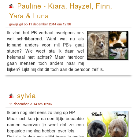
Pauline - Kiara, Hayzel, Finn,
Yara & Luna
gewijzigd op 11 december 2014 om 12:36
Ik vind het PB verhaal overigens ook
wel schrikbarend. Want wat nu als
iemand anders voor mij PB's gaat
sturen? Wie weet sta ik daar wel
helemaal niet achter? Maar hierdoor
gaan mensen toch anders naar mij
kijken? Lijkt mij dat dit toch aan de persoon zelf is.
sylvia
11 december 2014 om 12:36
Ik ben nog niet eens zo lang op HP.
Maar toch ken je na een tijdje bepaalde
namen waarvan je weet dat ze een
bepaalde mening hebben over iets.
Dat zie je dan ook altijd terug in topics