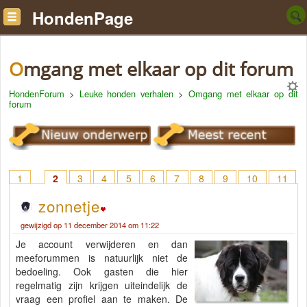
HondenPage
Omgang met elkaar op dit forum
HondenForum
>
Leuke honden verhalen
>
Omgang met elkaar op dit
forum
1
2
3
4
5
6
7
8
9
10
11
12
13
14
15
16
17
18
> 20
zonnetje
gewijzigd op 11 december 2014 om 11:22
Je account verwijderen en dan
meeforummen is natuurlijk niet de
bedoeling. Ook gasten die hier
regelmatig zijn krijgen uiteindelijk de
vraag een profiel aan te maken. De