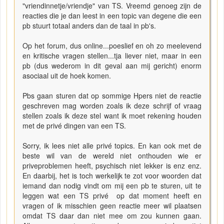
"vriendinnetje/vriendje" van TS. Vreemd genoeg zijn de
reacties die je dan leest in een topic van degene die een
pb stuurt totaal anders dan de taal in pb's.
Op het forum, dus online...poeslief en oh zo meelevend
en kritische vragen stellen...tja liever niet, maar in een
pb (dus wederom in dit geval aan mij gericht) enorm
asociaal uit de hoek komen.
Pbs gaan sturen dat op sommige Hpers niet de reactie
geschreven mag worden zoals ik deze schrijf of vraag
stellen zoals ik deze stel want ik moet rekening houden
met de privé dingen van een TS.
Sorry, ik lees niet alle privé topics. En kan ook met de
beste wil van de wereld niet onthouden wie er
priveproblemen heeft, psychisch niet lekker is enz enz.
En daarbij, het is toch werkelijk te zot voor woorden dat
iemand dan nodig vindt om mij een pb te sturen, uit te
leggen wat een TS privé op dat moment heeft en
vragen of ik misschien geen reactie meer wil plaatsen
omdat TS daar dan niet mee om zou kunnen gaan.