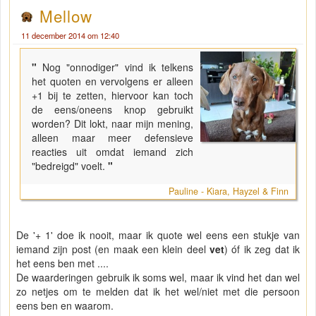
Mellow
11 december 2014 om 12:40
"
Nog "onnodiger" vind ik telkens
het quoten en vervolgens er alleen
+1 bij te zetten, hiervoor kan toch
de eens/oneens knop gebruikt
worden? Dit lokt, naar mijn mening,
alleen maar meer defensieve
reacties uit omdat iemand zich
"bedreigd" voelt.
"
Pauline - Kiara, Hayzel & Finn
De '+ 1' doe ik nooit, maar ik quote wel eens een stukje van
iemand zijn post (en maak een klein deel
vet
) óf ik zeg dat ik
het eens ben met ....
De waarderingen gebruik ik soms wel, maar ik vind het dan wel
zo netjes om te melden dat ik het wel/niet met die persoon
eens ben en waarom.