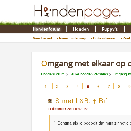
Hondenforum
Honden
Puppy's
Meest recent
• Nieuw onderwerp
• Onbeantwoord
• Zoek
Omgang met elkaar op 
HondenForum
>
Leuke honden verhalen
>
Omgang met
1
2
3
4
5
6
7
8
9
S met L&B, † Bifi
11 december 2014 om 21:52
"
Sentina als je bedoelt dat mijn zinnetje 