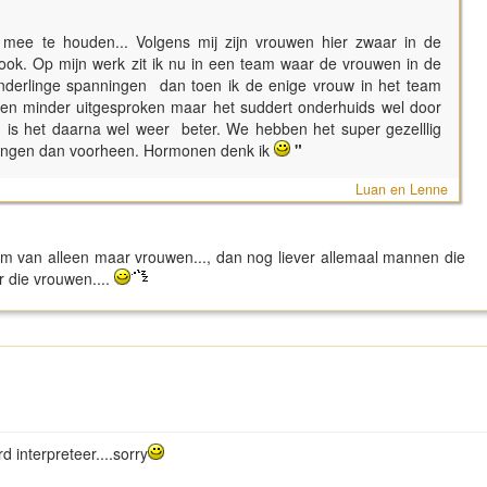
ee te houden... Volgens mij zijn vrouwen hier zwaar in de
ook. Op mijn werk zit ik nu in een team waar de vrouwen in de
onderlinge spanningen dan toen ik de enige vrouw in het team
t en minder uitgesproken maar het suddert onderhuids wel door
n is het daarna wel weer beter. We hebben het super gezelllig
dingen dan voorheen. Hormonen denk ik
"
Luan en Lenne
team van alleen maar vrouwen..., dan nog liever allemaal mannen die
r die vrouwen....
d interpreteer....sorry