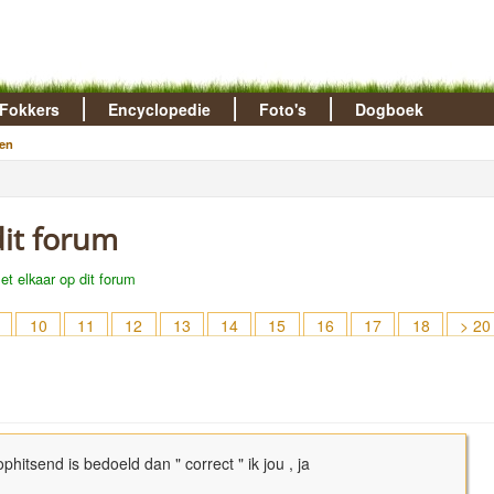
Fokkers
Encyclopedie
Foto's
Dogboek
en
dit forum
 elkaar op dit forum
10
11
12
13
14
15
16
17
18
> 20
ophitsend is bedoeld dan " correct " ik jou , ja