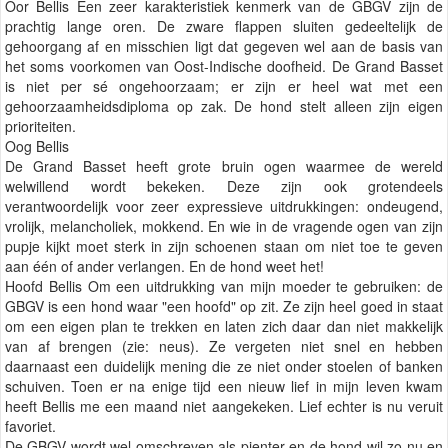
Oor Bellis Een zeer karakteristiek kenmerk van de GBGV zijn de
prachtig lange oren. De zware flappen sluiten gedeeltelijk de
gehoorgang af en misschien ligt dat gegeven wel aan de basis van
het soms voorkomen van Oost-Indische doofheid. De Grand Basset
is niet per sé ongehoorzaam; er zijn er heel wat met een
gehoorzaamheidsdiploma op zak. De hond stelt alleen zijn eigen
prioriteiten.
Oog Bellis
De Grand Basset heeft grote bruin ogen waarmee de wereld
welwillend wordt bekeken. Deze zijn ook grotendeels
verantwoordelijk voor zeer expressieve uitdrukkingen: ondeugend,
vrolijk, melancholiek, mokkend. En wie in de vragende ogen van zijn
pupje kijkt moet sterk in zijn schoenen staan om niet toe te geven
aan één of ander verlangen. En de hond weet het!
Hoofd Bellis Om een uitdrukking van mijn moeder te gebruiken: de
GBGV is een hond waar "een hoofd" op zit. Ze zijn heel goed in staat
om een eigen plan te trekken en laten zich daar dan niet makkelijk
van af brengen (zie: neus). Ze vergeten niet snel en hebben
daarnaast een duidelijk mening die ze niet onder stoelen of banken
schuiven. Toen er na enige tijd een nieuw lief in mijn leven kwam
heeft Bellis me een maand niet aangekeken. Lief echter is nu veruit
favoriet.
De GBGV wordt wel omschreven als pienter en de hond wil zo nu en