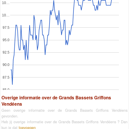
10…
10…
97.5
95.0
92.5
90.0
87.5
85.0
Overige informatie over de Grands Bassets Griffons
Vendéens
Geen overige informatie over de Grands Bassets Griffons Vendéens
gevonden.
Heb jij overige informatie over de Grands Bassets Griffons Vendéens ? Dan
kun je dat
toevoegen