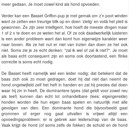
meer gedaan. Je moet zowel kind als hond opvoeden.
Verder kan een Basset Griffon-pup je met gemak om z’n poot winden
want ze zetten een treurige blik op en doen ‘zielig’ en voilà het pleit is
gewonnen. Ze zijn zeer intelligent, hoe hoeft de meeste dingen maar
1 of 2 x te doen en ze weten het al. Of ze ook daadwerkelijk luisteren
is een ander probleem want dan komt hun eigenwijze karakter weer
naar boven. Als ze het nut er niet van inzien dan doen ze het ook
niet. Soms zie je ze echt denken: "zal ik wel of zal ik niet?". Je moet
als baas echt consequent zijn en soms ook doortastend, een flinke
correctie is soms echt nodig.
De Basset heeft namelijk wel een leider nodig; dat betekent dat de
baas zich ook zo moet gedragen, doet hij dat niet dan neemt de
hond ongetwijfeld zelf het heft in handen en zal hij precies dat doen
waar hij zin in heeft. De dominantere types (dat geldt voor zowel reu
als teef) kunnen dan echt tot onhandelbare (lees: eigengereide)
honden worden die hun eigen baas spelen en natuurlijk met alle
gevolgen van dien. Een dominante hond die bijvoorbeeld gaat
grommen of erger nog gaat uitvallen is vrijwel altijd een
opvoedingsprobleem: er is gebrek aan leiderschap van de baas.
Vaak krijgt de hond (of soms zelfs de fokker) de schuld en de hond