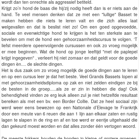
wordt dan ten onrechte als aggressief betiteld.
Krijgt zo’n hond de baas die hij/zij nodig heeft dan is er niets aan de
hand. Te veel mensen denken dat ze met een "lullige" Basset te
maken hebben die niets te leren valt en die zich alles laat
welgevallen en dat is beslist niet zo! Om een goed opgevoedde,
sociale en evenwichtige hond te krijgen is het ten sterkste aan te
bevelen om met de hond een gehoorzaamheidscursus te volgen. ‘T
liefst meerdere opeenvolgende cursussen en ook zo vroeg mogelijk
er mee beginnen. Wat de hond op jonge leeftijd "met de paplepel
krijgt ingegeven" , verleert hij niet zomaar en dat geldt voor de goede
dingen èn.... de slechte dingen.
Het is dus zaak om zo vroeg mogelijk de goede dingen aan te leren
en op een cursus leer je dat het beste. Veel Grands Bassets lopen al
met gehoorzaamheidsdiploma op zak en niet zelden eindigen ze bij
de besten in de groep.....als ze er zin in hebben die dag! Ook
behendigheid vinden ze erg leuk alleen zul je niet hetzelfde resultaat
bereiken als met een bv. een Border Collie. Dat ze heel sociaal zijn
werd weer eens bewezen op een Nationale d’Elevage te Frankrijk
door een meute van 6 reuen die aan 1 lijn aan elkaar zaten en rustig
lagen te slapen in de ring en af en toe werd er eentje uitgehaald die
dan gekeurd moest worden en dat alles zonder één vertogen woord.
De meeste fokkers houden de honden in kleine of grotere groepen,