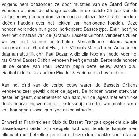
Volgens hem ontstonden ze door mutaties van de Grand Griffon
Vendéen en door de strenge selectie in de laatste 25 jaar van de
vorige eeuw, gedaan door zeer conscencieuze fokkers die heldere
ideëen hadden over het fokken van homogene honden. Deze
honden vererfden hun goed herkenbare Basset-type. Enfin het fijne
over het ontstaan van de (Grands) Bassets Griffons Vendéens zullen
we wel niet kunnen achterhalen. Verschillende fokkers waren
succesvol o.a.: Graaf d’Elva, dhr. Villebois-Mareuil, dhr. Ambaud en
daarna natuurlijk dhr. Paul Dezamy, die zijn type als model voor het
ras Grand Basset Griffon Vendéen heeft gemaakt. Beroemde honden
uit de kennel van Paul Dezamy begin deze eeuw, waren o.a.:
Garibaldi de la Levraudière Picador & Farino de la Levraudière.
Aan het eind van de vorige eeuw waren de Bassets Griffons
Vendéens zeer gewild onder de jagers. De honden waren sterk van
gestel en geest, ondernemend van aard, vurige jagers met een flinke
dosis doorzettingsvermogen. De fokkerij in die tijd was echter verre
van homogeen zowel qua type als constructie.
Er werd in Frankrijk een Club du Basset Français opgericht die alle
Bassetrassen onder zijn vleugels had want tenslotte kampte men
allemaal met hetzelfde probleem. Deze club maakte voor diverse