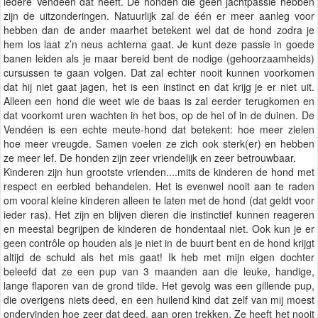
iedere Vendéen dat heeft. De honden die geen jachtpassie hebben
zijn de uitzonderingen. Natuurlijk zal de één er meer aanleg voor
hebben dan de ander maarhet betekent wel dat de hond zodra je
hem los laat z’n neus achterna gaat. Je kunt deze passie in goede
banen leiden als je maar bereid bent de nodige (gehoorzaamheids)
cursussen te gaan volgen. Dat zal echter nooit kunnen voorkomen
dat hij niet gaat jagen, het is een instinct en dat krijg je er niet uit.
Alleen een hond die weet wie de baas is zal eerder terugkomen en
dat voorkomt uren wachten in het bos, op de hei of in de duinen. De
Vendéen is een echte meute-hond dat betekent: hoe meer zielen
hoe meer vreugde. Samen voelen ze zich ook sterk(er) en hebben
ze meer lef. De honden zijn zeer vriendelijk en zeer betrouwbaar.
Kinderen zijn hun grootste vrienden....mits de kinderen de hond met
respect en eerbied behandelen. Het is evenwel nooit aan te raden
om vooral kleine kinderen alleen te laten met de hond (dat geldt voor
ieder ras). Het zijn en blijven dieren die instinctief kunnen reageren
en meestal begrijpen de kinderen de hondentaal niet. Ook kun je er
geen contrôle op houden als je niet in de buurt bent en de hond krijgt
altijd de schuld als het mis gaat! Ik heb met mijn eigen dochter
beleefd dat ze een pup van 3 maanden aan die leuke, handige,
lange flaporen van de grond tilde. Het gevolg was een gillende pup,
die overigens niets deed, en een huilend kind dat zelf van mij moest
ondervinden hoe zeer dat deed, aan oren trekken. Ze heeft het nooit