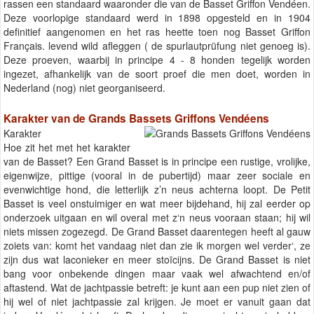
rassen een standaard waaronder die van de Basset Griffon Vendéen.
Deze voorlopige standaard werd in 1898 opgesteld en in 1904
definitief aangenomen en het ras heette toen nog Basset Griffon
Français. levend wild afleggen ( de spurlautprüfung niet genoeg is).
Deze proeven, waarbij in principe 4 - 8 honden tegelijk worden
ingezet, afhankelijk van de soort proef die men doet, worden in
Nederland (nog) niet georganiseerd.
Karakter van de Grands Bassets Griffons Vendéens
Karakter
Hoe zit het met het karakter
van de Basset? Een Grand Basset is in principe een rustige, vrolijke,
eigenwijze, pittige (vooral in de pubertijd) maar zeer sociale en
evenwichtige hond, die letterlijk z’n neus achterna loopt. De Petit
Basset is veel onstuimiger en wat meer bijdehand, hij zal eerder op
onderzoek uitgaan en wil overal met z‘n neus vooraan staan; hij wil
niets missen zogezegd. De Grand Basset daarentegen heeft al gauw
zoiets van: komt het vandaag niet dan zie ik morgen wel verder‘, ze
zijn dus wat laconieker en meer stoïcijns. De Grand Basset is niet
bang voor onbekende dingen maar vaak wel afwachtend en/of
aftastend. Wat de jachtpassie betreft: je kunt aan een pup niet zien of
hij wel of niet jachtpassie zal krijgen. Je moet er vanuit gaan dat