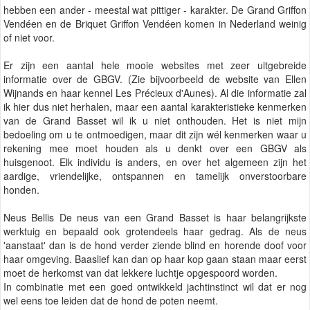
hebben een ander - meestal wat pittiger - karakter. De Grand Griffon
Vendéen en de Briquet Griffon Vendéen komen in Nederland weinig
of niet voor.
Er zijn een aantal hele mooie websites met zeer uitgebreide
informatie over de GBGV. (Zie bijvoorbeeld de website van Ellen
Wijnands en haar kennel Les Précieux d'Aunes). Al die informatie zal
ik hier dus niet herhalen, maar een aantal karakteristieke kenmerken
van de Grand Basset wil ik u niet onthouden. Het is niet mijn
bedoeling om u te ontmoedigen, maar dit zijn wél kenmerken waar u
rekening mee moet houden als u denkt over een GBGV als
huisgenoot. Elk individu is anders, en over het algemeen zijn het
aardige, vriendelijke, ontspannen en tamelijk onverstoorbare
honden.
Neus Bellis De neus van een Grand Basset is haar belangrijkste
werktuig en bepaald ook grotendeels haar gedrag. Als de neus
'aanstaat' dan is de hond verder ziende blind en horende doof voor
haar omgeving. Baaslief kan dan op haar kop gaan staan maar eerst
moet de herkomst van dat lekkere luchtje opgespoord worden.
In combinatie met een goed ontwikkeld jachtinstinct wil dat er nog
wel eens toe leiden dat de hond de poten neemt.