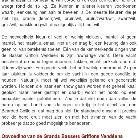
weegt rond de 15 kg. Ze kunnen in allerlei kleuren voorkomen
waarbij eenkleurig niet aan te bevelen is De meeste kleuren die je
ziet zijn, oranje (lemon)/wit, bruin/wit, bruin/zwart/wit, zwart/wit,
grijs/wit, haaskleurig/wit, dus eigenlijk altijd met wit.
De hoeveelheid kleur of veel of weinig vlekken, mantel of geen
mantel, het maakt allemaal niet uit en mag bij een keuring dan ook
geen rol van betekenis spelen. Eén van de kenmerkende dingen van
de Basset Griffon Vendéen is zijn ruwharige vacht. Deze vacht
beschermt de hond tegen doornen, takken, vocht, prikkeldraad e.d.
tijdens zijn werk. Een goede vacht behoeft weinig onderhoud, 2x per
jaar plukken is voldoende om de vacht in een goede conditie te
houden. Natuurlijk moet hij wel wekelijks gekamd en geborsteld
worden. Honden die naar een show gaan worden niet geheel ‘kaal’
geplukt maar meer gestript en daarbij wordt het hoofd op een
bepaalde manier getoiletteerd. Zou je dat niet doen dan vallen de
haren op het hoofd voor de ogen en krijg je het effect van een
Bearded Collie en dat mag dus niet! De standaard omschrijft precies
hoe de hond eruit moet zien en met het trimmen van de vacht
probeer je dat zo goed mogelijk te benaderen.
Opvoeding van de Grands Bassets Griffons Vendéens