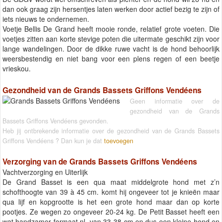
dan ook graag zijn hersentjes laten werken door actief bezig te zijn of
iets nieuws te ondernemen.
Voetje Bellis De Grand heeft mooie ronde, relatief grote voeten. Die
voetjes zitten aan korte stevige poten die uitermate geschikt zijn voor
lange wandelingen. Door de dikke ruwe vacht is de hond behoorlijk
weersbestendig en niet bang voor een plens regen of een beetje
vrieskou.
Gezondheid van de Grands Bassets Griffons Vendéens
Geen informatie over de
gezondheid van de Grands
Bassets Griffons Vendéens gevonden.
Heb jij ontbrekende informatie over de gezondheid van de Grands Bassets
Griffons Vendéens ? Dan kun je dat
toevoegen
Verzorging van de Grands Bassets Griffons Vendéens
Vachtverzorging en Uiterlijk
De Grand Basset is een qua maat middelgrote hond met z’n
schofthoogte van 39 à 45 cm. komt hij ongeveer tot je knieën maar
qua lijf en kopgrootte is het een grote hond maar dan op korte
pootjes. Ze wegen zo ongeveer 20-24 kg. De Petit Basset heeft een
wat handzamer formaat nl. van 33-38 cm en dus een kleine hond en