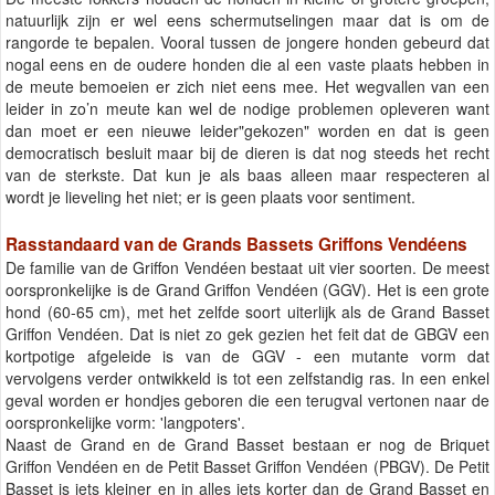
natuurlijk zijn er wel eens schermutselingen maar dat is om de
rangorde te bepalen. Vooral tussen de jongere honden gebeurd dat
nogal eens en de oudere honden die al een vaste plaats hebben in
de meute bemoeien er zich niet eens mee. Het wegvallen van een
leider in zo’n meute kan wel de nodige problemen opleveren want
dan moet er een nieuwe leider"gekozen" worden en dat is geen
democratisch besluit maar bij de dieren is dat nog steeds het recht
van de sterkste. Dat kun je als baas alleen maar respecteren al
wordt je lieveling het niet; er is geen plaats voor sentiment.
Rasstandaard van de Grands Bassets Griffons Vendéens
De familie van de Griffon Vendéen bestaat uit vier soorten. De meest
oorspronkelijke is de Grand Griffon Vendéen (GGV). Het is een grote
hond (60-65 cm), met het zelfde soort uiterlijk als de Grand Basset
Griffon Vendéen. Dat is niet zo gek gezien het feit dat de GBGV een
kortpotige afgeleide is van de GGV - een mutante vorm dat
vervolgens verder ontwikkeld is tot een zelfstandig ras. In een enkel
geval worden er hondjes geboren die een terugval vertonen naar de
oorspronkelijke vorm: 'langpoters'.
Naast de Grand en de Grand Basset bestaan er nog de Briquet
Griffon Vendéen en de Petit Basset Griffon Vendéen (PBGV). De Petit
Basset is iets kleiner en in alles iets korter dan de Grand Basset en