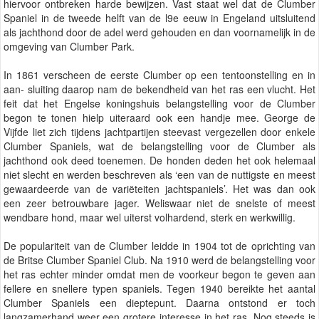
hiervoor ontbreken harde bewijzen. Vast staat wel dat de Clumber
Spaniel in de tweede helft van de l9e eeuw in Engeland uitsluitend
als jachthond door de adel werd gehouden en dan voornamelijk in de
omgeving van Clumber Park.
In 1861 verscheen de eerste Clumber op een tentoonstelling en in
aan- sluiting daarop nam de bekendheid van het ras een vlucht. Het
feit dat het Engelse koningshuis belangstelling voor de Clumber
begon te tonen hielp uiteraard ook een handje mee. George de
Vijfde liet zich tijdens jachtpartijen steevast vergezellen door enkele
Clumber Spaniels, wat de belangstelling voor de Clumber als
jachthond ook deed toenemen. De honden deden het ook helemaal
niet slecht en werden beschreven als ‘een van de nuttigste en meest
gewaardeerde van de variëteiten jachtspaniels’. Het was dan ook
een zeer betrouwbare jager. Weliswaar niet de snelste of meest
wendbare hond, maar wel uiterst volhardend, sterk en werkwillig.
De populariteit van de Clumber leidde in 1904 tot de oprichting van
de Britse Clumber Spaniel Club. Na 1910 werd de belangstelling voor
het ras echter minder omdat men de voorkeur begon te geven aan
fellere en snellere typen spaniels. Tegen 1940 bereikte het aantal
Clumber Spaniels een dieptepunt. Daarna ontstond er toch
langzamerhand weer een grotere interesse in het ras. Nog steeds is