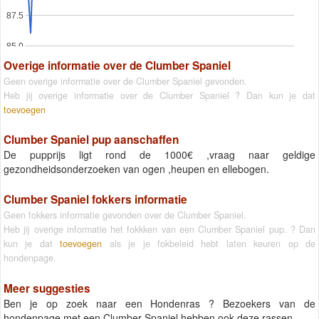
87.5
85.0
Overige informatie over de Clumber Spaniel
Geen overige informatie over de Clumber Spaniel gevonden.
Heb jij overige informatie over de Clumber Spaniel ? Dan kun je dat
toevoegen
Clumber Spaniel pup aanschaffen
De pupprijs ligt rond de 1000€ ,vraag naar geldige
gezondheidsonderzoeken van ogen ,heupen en ellebogen.
Clumber Spaniel fokkers informatie
Geen fokkers informatie gevonden over de Clumber Spaniel.
Heb jij overige informatie het fokkken van een Clumber Spaniel pup. ? Dan
kun je dat
toevoegen
als je je fokbeleid hebt laten keuren op de
hondenpage.
Meer suggesties
Ben je op zoek naar een Hondenras ? Bezoekers van de
hondenpage met een Clumber Spaniel hebben ook deze rassen