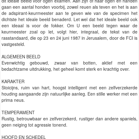
dit ideale beeld voor ogen examen. Aan zijn of haar ogen en handen
gaan een aantal honden voorbij, zowel reuen als teven en het is aan
de adspirant-keurmeester aan te geven wie van de specimen het
dichtste het ideale beeld benaderd. Let wel dat het ideale beeld ook
een ideaal is voor de fokker. Om U een beeld tegen waar de
keurmeester zoal op let, volgt hier, integraal, de tekst van de
rasstandaard, die op 23 en 24 juni 1987 in Jerusalem, door de FCI is
vastgesteld.
ALGEMEEN BEELD
Evenwichtig gebouwd, zwaar van botten, aktief met een
bedachtzame uitdrukking, het geheel komt sterk en krachtig over.
KARAKTER
Stoicijns, ruim van hart, hoogst intelligent met een zelfverzekerde
houding aangaande zijn natuurlijke aanleg. Een stille werker met een
prima neus.
TEMPERAMENT
Rustig, betrouwbaar en zelfverzekerd, rustiger dan andere spaniels,
geen neiging tot agressie tonend.
HOOFD EN SCHEDEL