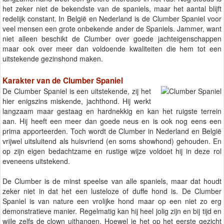
het zeker niet de bekendste van de spaniels, maar het aantal blijft
redelijk constant. In België en Nederland is de Clumber Spaniel voor
veel mensen een grote onbekende ander de Spaniels. Jammer, want
niet alleen beschikt de Clumber over goede jachteigenschappen
maar ook over meer dan voldoende kwaliteiten die hem tot een
uitstekende gezinshond maken.
Karakter van de Clumber Spaniel
De Clumber Spaniel is een uitstekende, zij het
hier enigszins miskende, jachthond. Hij werkt
langzaam maar gestaag en hardnekkig en kan het ruigste terrein
aan. Hij heeft een meer dan goede neus en is ook nog eens een
prima apporteerden. Toch wordt de Clumber in Nederland en België
vrijwel uitsluitend als huisvriend (en soms showhond) gehouden. En
op zijn eigen bedachtzame en rustige wijze voldoet hij in deze rol
eveneens uitstekend.
De Clumber is de minst speelse van alle spaniels, maar dat houdt
zeker niet in dat het een lusteloze of duffe hond is. De Clumber
Spaniel is van nature een vrolijke hond maar op een niet zo erg
demonstratieve manier. Regelmatig kan hij heel jolig zijn en bij tijd en
wijle zelfs de clown uithangen. Hoewel je het op het eerste gezicht