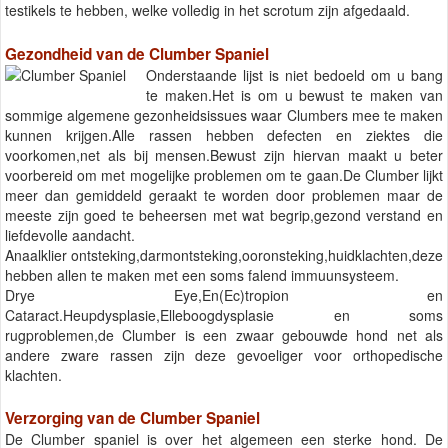
testikels te hebben, welke volledig in het scrotum zijn afgedaald.
Gezondheid van de Clumber Spaniel
Onderstaande lijst is niet bedoeld om u bang
te maken.Het is om u bewust te maken van
sommige algemene gezonheidsissues waar Clumbers mee te maken
kunnen krijgen.Alle rassen hebben defecten en ziektes die
voorkomen,net als bij mensen.Bewust zijn hiervan maakt u beter
voorbereid om met mogelijke problemen om te gaan.De Clumber lijkt
meer dan gemiddeld geraakt te worden door problemen maar de
meeste zijn goed te beheersen met wat begrip,gezond verstand en
liefdevolle aandacht.
Anaalklier ontsteking,darmontsteking,ooronsteking,huidklachten,deze
hebben allen te maken met een soms falend immuunsysteem.
Drye Eye,En(Ec)tropion en
Cataract.Heupdysplasie,Elleboogdysplasie en soms
rugproblemen,de Clumber is een zwaar gebouwde hond net als
andere zware rassen zijn deze gevoeliger voor orthopedische
klachten.
Verzorging van de Clumber Spaniel
De Clumber spaniel is over het algemeen een sterke hond. De