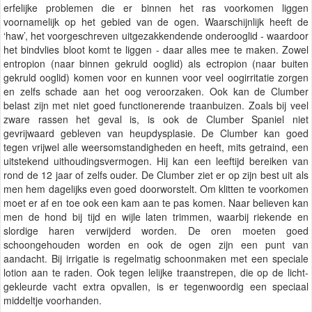
erfelijke problemen die er binnen het ras voorkomen liggen
voornamelijk op het gebied van de ogen. Waarschijnlijk heeft de
‘haw’, het voorgeschreven uitgezakkendende onderooglid - waardoor
het bindvlies bloot komt te liggen - daar alles mee te maken. Zowel
entropion (naar binnen gekruld ooglid) als ectropion (naar buiten
gekruld ooglid) komen voor en kunnen voor veel oogirritatie zorgen
en zelfs schade aan het oog veroorzaken. Ook kan de Clumber
belast zijn met niet goed functionerende traanbuizen. Zoals bij veel
zware rassen het geval is, is ook de Clumber Spaniel niet
gevrijwaard gebleven van heupdysplasie. De Clumber kan goed
tegen vrijwel alle weersomstandigheden en heeft, mits getraind, een
uitstekend uithoudingsvermogen. Hij kan een leeftijd bereiken van
rond de 12 jaar of zelfs ouder. De Clumber ziet er op zijn best uit als
men hem dagelijks even goed doorworstelt. Om klitten te voorkomen
moet er af en toe ook een kam aan te pas komen. Naar believen kan
men de hond bij tijd en wijle laten trimmen, waarbij riekende en
slordige haren verwijderd worden. De oren moeten goed
schoongehouden worden en ook de ogen zijn een punt van
aandacht. Bij irrigatie is regelmatig schoonmaken met een speciale
lotion aan te raden. Ook tegen lelijke traanstrepen, die op de licht-
gekleurde vacht extra opvallen, is er tegenwoordig een speciaal
middeltje voorhanden.