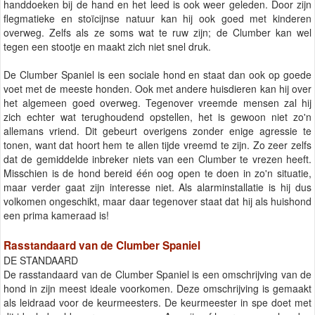
handdoeken bij de hand en het leed is ook weer geleden. Door zijn
flegmatieke en stoïcijnse natuur kan hij ook goed met kinderen
overweg. Zelfs als ze soms wat te ruw zijn; de Clumber kan wel
tegen een stootje en maakt zich niet snel druk.
De Clumber Spaniel is een sociale hond en staat dan ook op goede
voet met de meeste honden. Ook met andere huisdieren kan hij over
het algemeen goed overweg. Tegenover vreemde mensen zal hij
zich echter wat terughoudend opstellen, het is gewoon niet zo'n
allemans vriend. Dit gebeurt overigens zonder enige agressie te
tonen, want dat hoort hem te allen tijde vreemd te zijn. Zo zeer zelfs
dat de gemiddelde inbreker niets van een Clumber te vrezen heeft.
Misschien is de hond bereid één oog open te doen in zo'n situatie,
maar verder gaat zijn interesse niet. Als alarminstallatie is hij dus
volkomen ongeschikt, maar daar tegenover staat dat hij als huishond
een prima kameraad is!
Rasstandaard van de Clumber Spaniel
DE STANDAARD
De rasstandaard van de Clumber Spaniel is een omschrijving van de
hond in zijn meest ideale voorkomen. Deze omschrijving is gemaakt
als leidraad voor de keurmeesters. De keurmeester in spe doet met