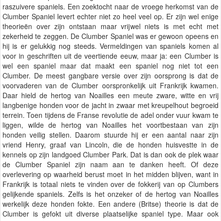
raszuivere spaniels. Een zoektocht naar de vroege herkomst van de
Clumber Spaniel levert echter niet zo heel veel op. Er zijn wel enige
theorieën over zijn ontstaan maar vrijwel niets is met echt met
zekerheid te zeggen. De Clumber Spaniel was er gewoon opeens en
hij is er gelukkig nog steeds. Vermeldingen van spaniels komen al
voor in geschriften uit de veertiende eeuw, maar ja: een Clumber is
wel een spaniel maar dat maakt een spaniel nog niet tot een
Clumber. De meest gangbare versie over zijn oorsprong is dat de
voorvaderen van de Clumber oorspronkelijk uit Frankrijk kwamen.
Daar hield de hertog van Noailles een meute zware, witte en vrij
langbenige honden voor de jacht in zwaar met kreupelhout begroeid
terrein. Toen tijdens de Franse revolutie de adel onder vuur kwam te
liggen, wilde de hertog van Noailles het voortbestaan van zijn
honden veilig stellen. Daarom stuurde hij er een aantal naar zijn
vriend Henry, graaf van Lincoln, die de honden huisvestte in de
kennels op zijn landgoed Clumber Park. Dat is dan ook de plek waar
de Clumber Spaniel zijn naam aan te danken heeft. Of deze
overlevering op waarheid berust moet in het midden blijven, want in
Frankrijk is totaal niets te vinden over de fokkerij van op Clumbers
gelijkende spaniels. Zelfs is het onzeker of de hertog van Noailles
werkelijk deze honden fokte. Een andere (Britse) theorie is dat de
Clumber is gefokt uit diverse plaatselijke spaniel type. Maar ook