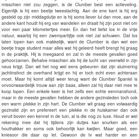
misschien niet zou zeggen, is de Clumber best een actieveling.
Eigenlijk is hij een beetje tweeslachtig. Aan de ene kant is hij erg
gesteld op zijn middagdutje en is hij soms liever lui dan moe, aan de
andere kant houdt hij erg van wandelen en draait hij zijn poot niet om
voor een paar kilometertjes meer. En dan het liefst los in de vrije
natuur, waarbij hij een zwempartijtje ook niet zal schuwen. Dat los
laten lopen kan ook makkelijk, want de Clumber is dan wel een
beetje trage student maar alles wat hij geleerd heeft brengt hij graag
in de praktijk. Hij is meegaand en zal in de meeste gevallen goed
gehoorzamen. Behalve misschien als hij de lucht van veerwild in zijn
neus krijgt. Dan wil het nog wel eens gebeuren dat zijn sluimering
jachtinstinct de overhand krijgt en hij er toch echt even achteraan
moet. Maar hij komt altijd weer terug want de Clumber Spaniel is
onvoorwaardelijk trouw aan zijn baas, alleen zal hij daar niet mee te
koop lopen. Een enkele keer is het zelfs een echte eenmanshond,
maar in de meeste gevallen hebben de andere gezinsleden toch ook
een warm plekke in zijn hart. De Clumber wil graag een volwaardig
gezinslid zijn en prefereert een plekke in de huiskamer dan ook
veruit boven een kennel in de tuin, al is die nog zo luxe. Houd er wel
rekening mee dat hij tijdens zijn dutjes kan snurken als een
houthakker en soms ook behoorlijk kan kwijlen. Maar goed, een
kniesoor die daar op let. Gewoon de tv wat harder en een