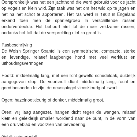
Oorspronkelijk was het een jachthond die werd gebruikt voor de jacht
op vogels en klein wild. Zijn taak was het om het wild op te jagen en
het na het schot te apporteren. Het ras werd in 1902 in Engeland
erkend toen men de spanielgroep in verschillende rassen
onderverdeelde. Het behoort niet tot de meer zeldzame rassen,
ondanks het feit dat de verspreiding niet zo groot is.
Rasbeschrijving
De Welsh Springer Spaniel is een symmetrische, compacte, sterke
en levendige, relatief laagbenige hond met veel werklust en
uithoudingsvermogen.
Hoofd: middelmatig lang, met een licht gewelfd schedeldak, duidelijk
aangegeven stop. De voorsnuit dient middelmatig lang, recht en
goed besneden te zijn, de neusspiegel vleeskleurig of zwart.
Ogen: hazelnootkleurig of donker, middelmatig groot.
Oren: vrij laag aangezet, hangen dicht tegen de wangen, relatief
klein en geleidelijk smaller wordend naar de punt, in de vorm van
een druiveblad en voorzien van bevedering.
Gebit: schaargebit.