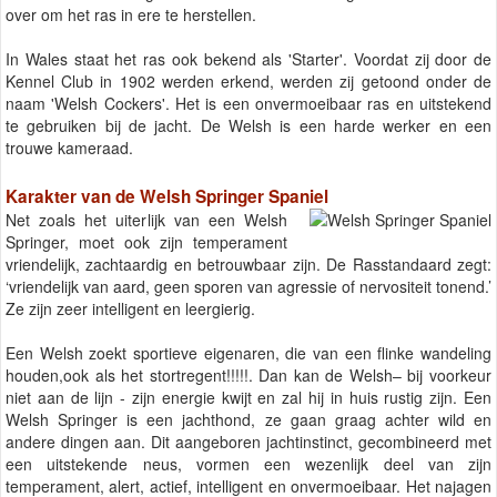
over om het ras in ere te herstellen.
In Wales staat het ras ook bekend als 'Starter'. Voordat zij door de
Kennel Club in 1902 werden erkend, werden zij getoond onder de
naam 'Welsh Cockers'. Het is een onvermoeibaar ras en uitstekend
te gebruiken bij de jacht. De Welsh is een harde werker en een
trouwe kameraad.
Karakter van de Welsh Springer Spaniel
Net zoals het uiterlijk van een Welsh
Springer, moet ook zijn temperament
vriendelijk, zachtaardig en betrouwbaar zijn. De Rasstandaard zegt:
‘vriendelijk van aard, geen sporen van agressie of nervositeit tonend.’
Ze zijn zeer intelligent en leergierig.
Een Welsh zoekt sportieve eigenaren, die van een flinke wandeling
houden,ook als het stortregent!!!!!. Dan kan de Welsh– bij voorkeur
niet aan de lijn - zijn energie kwijt en zal hij in huis rustig zijn. Een
Welsh Springer is een jachthond, ze gaan graag achter wild en
andere dingen aan. Dit aangeboren jachtinstinct, gecombineerd met
een uitstekende neus, vormen een wezenlijk deel van zijn
temperament, alert, actief, intelligent en onvermoeibaar. Het najagen