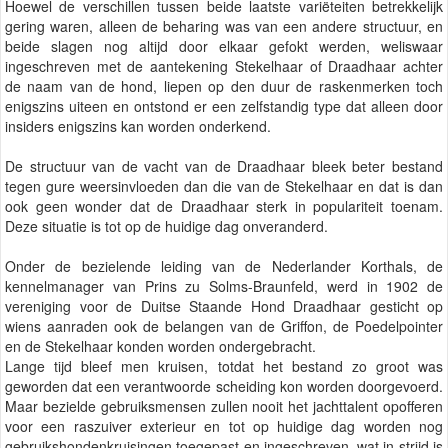
Hoewel de verschillen tussen beide laatste variëteiten betrekkelijk
gering waren, alleen de beharing was van een andere structuur, en
beide slagen nog altijd door elkaar gefokt werden, weliswaar
ingeschreven met de aantekening Stekelhaar of Draadhaar achter
de naam van de hond, liepen op den duur de raskenmerken toch
enigszins uiteen en ontstond er een zelfstandig type dat alleen door
insiders enigszins kan worden onderkend.
De structuur van de vacht van de Draadhaar bleek beter bestand
tegen gure weersinvloeden dan die van de Stekelhaar en dat is dan
ook geen wonder dat de Draadhaar sterk in populariteit toenam.
Deze situatie is tot op de huidige dag onveranderd.
Onder de bezielende leiding van de Nederlander Korthals, de
kennelmanager van Prins zu Solms-Braunfeld, werd in 1902 de
vereniging voor de Duitse Staande Hond Draadhaar gesticht op
wiens aanraden ook de belangen van de Griffon, de Poedelpointer
en de Stekelhaar konden worden ondergebracht.
Lange tijd bleef men kruisen, totdat het bestand zo groot was
geworden dat een verantwoorde scheiding kon worden doorgevoerd.
Maar bezielde gebruiksmensen zullen nooit het jachttalent opofferen
voor een raszuiver exterieur en tot op huidige dag worden nog
gebruikshondenkruisingen toegepast en ingeschreven, wat in strijd is