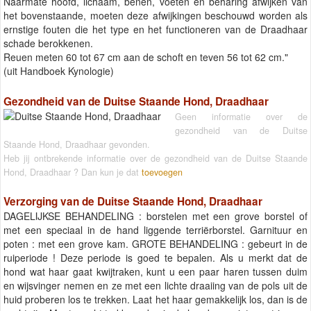
Naarmate hoofd, lichaam, benen, voeten en beharing afwijken van
het bovenstaande, moeten deze afwijkingen beschouwd worden als
ernstige fouten die het type en het functioneren van de Draadhaar
schade berokkenen.
Reuen meten 60 tot 67 cm aan de schoft en teven 56 tot 62 cm."
(uit Handboek Kynologie)
Gezondheid van de Duitse Staande Hond, Draadhaar
Geen informatie over de
gezondheid van de Duitse
Staande Hond, Draadhaar gevonden.
Heb jij ontbrekende informatie over de gezondheid van de Duitse Staande
Hond, Draadhaar ? Dan kun je dat
toevoegen
Verzorging van de Duitse Staande Hond, Draadhaar
DAGELIJKSE BEHANDELING : borstelen met een grove borstel of
met een speciaal in de hand liggende terriërborstel. Garnituur en
poten : met een grove kam. GROTE BEHANDELING : gebeurt in de
ruiperiode ! Deze periode is goed te bepalen. Als u merkt dat de
hond wat haar gaat kwijtraken, kunt u een paar haren tussen duim
en wijsvinger nemen en ze met een lichte draaiing van de pols uit de
huid proberen los te trekken. Laat het haar gemakkelijk los, dan is de