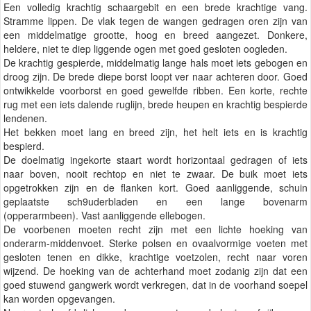
Een volledig krachtig schaargebit en een brede krachtige vang.
Stramme lippen. De vlak tegen de wangen gedragen oren zijn van
een middelmatige grootte, hoog en breed aangezet. Donkere,
heldere, niet te diep liggende ogen met goed gesloten oogleden.
De krachtig gespierde, middelmatig lange hals moet iets gebogen en
droog zijn. De brede diepe borst loopt ver naar achteren door. Goed
ontwikkelde voorborst en goed gewelfde ribben. Een korte, rechte
rug met een iets dalende ruglijn, brede heupen en krachtig bespierde
lendenen.
Het bekken moet lang en breed zijn, het helt iets en is krachtig
bespierd.
De doelmatig ingekorte staart wordt horizontaal gedragen of iets
naar boven, nooit rechtop en niet te zwaar. De buik moet iets
opgetrokken zijn en de flanken kort. Goed aanliggende, schuin
geplaatste sch9uderbladen en een lange bovenarm
(opperarmbeen). Vast aanliggende ellebogen.
De voorbenen moeten recht zijn met een lichte hoeking van
onderarm-middenvoet. Sterke polsen en ovaalvormige voeten met
gesloten tenen en dikke, krachtige voetzolen, recht naar voren
wijzend. De hoeking van de achterhand moet zodanig zijn dat een
goed stuwend gangwerk wordt verkregen, dat in de voorhand soepel
kan worden opgevangen.