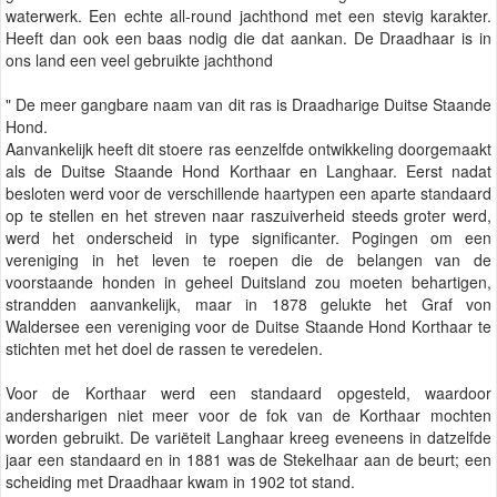
waterwerk. Een echte all-round jachthond met een stevig karakter.
Heeft dan ook een baas nodig die dat aankan. De Draadhaar is in
ons land een veel gebruikte jachthond
" De meer gangbare naam van dit ras is Draadharige Duitse Staande
Hond.
Aanvankelijk heeft dit stoere ras eenzelfde ontwikkeling doorgemaakt
als de Duitse Staande Hond Korthaar en Langhaar. Eerst nadat
besloten werd voor de verschillende haartypen een aparte standaard
op te stellen en het streven naar raszuiverheid steeds groter werd,
werd het onderscheid in type significanter. Pogingen om een
vereniging in het leven te roepen die de belangen van de
voorstaande honden in geheel Duitsland zou moeten behartigen,
strandden aanvankelijk, maar in 1878 gelukte het Graf von
Waldersee een vereniging voor de Duitse Staande Hond Korthaar te
stichten met het doel de rassen te veredelen.
Voor de Korthaar werd een standaard opgesteld, waardoor
andersharigen niet meer voor de fok van de Korthaar mochten
worden gebruikt. De variëteit Langhaar kreeg eveneens in datzelfde
jaar een standaard en in 1881 was de Stekelhaar aan de beurt; een
scheiding met Draadhaar kwam in 1902 tot stand.