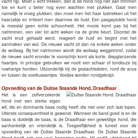
vacht rijp. Moet u echt trekken, dan is de hond nog niet aan trimmen
toe en kunt u beter nog even wachten met plukken. Gaat men
namelijk te vroeg plukken, dan moet men het haar lostrekken uit het
haarzakje en irriteert men daarmee de huid. Een pasgeplukte hond
is meestal geen echte schoonheid. Het mooie komt pas bij het
natrimmen, een vier tot acht weken na de grote beurt. Doordat de
vacht eruit gehaald werd, reageert de huid en begint met het
aanmaken van wol. De nieuwe vacht zit dan na enkele weken onder
de wollaag. Bij het natrimmen wordt die wollaag weggetrimd, zodat
de nieuwe vacht eronder te voorschijn komt als korte, diepglanzende
haartjes. In principe gebruiken we nooit een schaar of tondeuze bij
ruwharige honden. Uitzonderlijk bij de geslachtsdelen, rond de anus
en tussen de voetkussentjes. Voetjes worden rondgeknipt.
Opvoeding van de Duitse Staande Hond, Draadhaar
Het is een zelfverzekerde
hond met een sterke eigen
wil, die en dominante baas nodig heeft die niet over zich laat lopen.
Uiterste consequentheid is gewenst. Wanneer de band goed is en de
baas is duidelijk de baas, is de Draadhaar een geweldige hond, die
aanhankelijk en vriendelijk is. Toegeeflijkheid is funest voor de
opvoeding van de Duitse Staande Draadhaar. De Duitse Staande
Hond heeft ook erg veel beweging nodig. Hij gedijt uitstekend bij