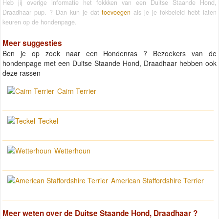
Heb jij overige informatie het fokkken van een Duitse Staande Hond,
Draadhaar pup. ? Dan kun je dat
toevoegen
als je je fokbeleid hebt laten
keuren op de hondenpage.
Meer suggesties
Ben je op zoek naar een Hondenras ? Bezoekers van de
hondenpage met een Duitse Staande Hond, Draadhaar hebben ook
deze rassen
Cairn Terrier
Teckel
Wetterhoun
American Staffordshire Terrier
Meer weten over de
Duitse Staande Hond, Draadhaar
?