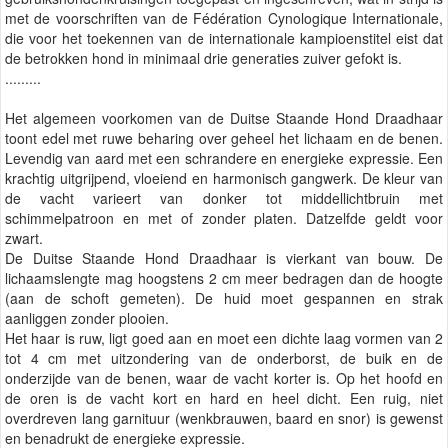
met de voorschriften van de Fédération Cynologique Internationale,
die voor het toekennen van de internationale kampioenstitel eist dat
de betrokken hond in minimaal drie generaties zuiver gefokt is.
.........
Het algemeen voorkomen van de Duitse Staande Hond Draadhaar
toont edel met ruwe beharing over geheel het lichaam en de benen.
Levendig van aard met een schrandere en energieke expressie. Een
krachtig uitgrijpend, vloeiend en harmonisch gangwerk. De kleur van
de vacht varieert van donker tot middellichtbruin met
schimmelpatroon en met of zonder platen. Datzelfde geldt voor
zwart.
De Duitse Staande Hond Draadhaar is vierkant van bouw. De
lichaamslengte mag hoogstens 2 cm meer bedragen dan de hoogte
(aan de schoft gemeten). De huid moet gespannen en strak
aanliggen zonder plooien.
Het haar is ruw, ligt goed aan en moet een dichte laag vormen van 2
tot 4 cm met uitzondering van de onderborst, de buik en de
onderzijde van de benen, waar de vacht korter is. Op het hoofd en
de oren is de vacht kort en hard en heel dicht. Een ruig, niet
overdreven lang garnituur (wenkbrauwen, baard en snor) is gewenst
en benadrukt de energieke expressie.