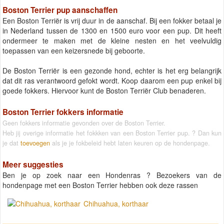
Boston Terrier pup aanschaffen
Een Boston Terriër is vrij duur in de aanschaf. Bij een fokker betaal je
in Nederland tussen de 1300 en 1500 euro voor een pup. Dit heeft
ondermeer te maken met de kleine nesten en het veelvuldig
toepassen van een keizersnede bij geboorte.
De Boston Terriër is een gezonde hond, echter is het erg belangrijk
dat dit ras verantwoord gefokt wordt. Koop daarom een pup enkel bij
goede fokkers. Hiervoor kunt de Boston Terriër Club benaderen.
Boston Terrier fokkers informatie
Geen fokkers informatie gevonden over de Boston Terrier.
Heb jij overige informatie het fokkken van een Boston Terrier pup. ? Dan kun
je dat
toevoegen
als je je fokbeleid hebt laten keuren op de hondenpage.
Meer suggesties
Ben je op zoek naar een Hondenras ? Bezoekers van de
hondenpage met een Boston Terrier hebben ook deze rassen
Chihuahua, korthaar