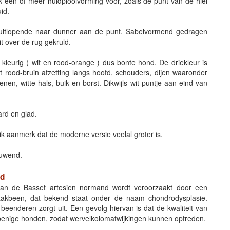
k één of meer huidplooivorming voor, zoals de punt van de hiel
id.
k uitlopende naar dunner aan de punt. Sabelvormend gedragen
 over de rug gekruld.
e kleurig ( wit en rood-orange ) dus bonte hond. De driekleur is
t rood-bruin afzetting langs hoofd, schouders, dijen waaronder
nen, witte hals, buik en borst. Dikwijls wit puntje aan eind van
ard en glad.
k aanmerk dat de moderne versie veelal groter is.
tuwend.
nd
van de Basset artesien normand wordt veroorzaakt door een
raakbeen, dat bekend staat onder de naam chondrodysplasie.
 beenderen zorgt uit. Een gevolg hiervan is dat de kwaliteit van
lbenige honden, zodat wervelkolomafwijkingen kunnen optreden.