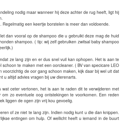
ndeling nodig maar wanneer hij deze achter de rug heeft, ligt hij
n.
ig. Regelmatig een keertje borstelen is meer dan voldoende.
let dan vooral op de shampoo die u gebruikt deze mag de huid
 honden shampoo. ( tip: wij zelf gebruiken zwitsal baby shampoo
erlijk.)
dat ze lang zijn en er dus snel vuil kan ophopen. Het is aan te
el schoon te maken met een oorcleaner. ( BV van specicare LEO
 voorzichtig de oor gang schoon maken, kijk daar bij wel uit dat
unt u altijd advies vragen bij uw dierenarts.
wat ceter vertonen, het is aan te raden dit te verwijderen met
er om zo eventuele oog ontstekingen te voorkomen. Een reden
k liggen de ogen zijn vrij kou gevoelig.
en of ze niet te lang zijn. Indien nodig kunt u die dan knippen.
rlijkse entingen om hulp. Of wellicht heeft u iemand in de buurt