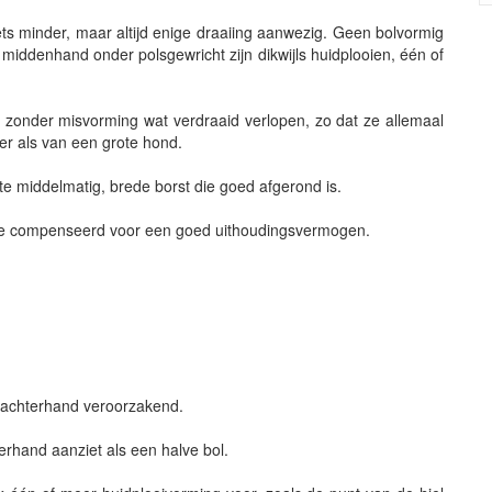
iets minder, maar altijd enige draaiing aanwezig. Geen bolvormig
middenhand onder polsgewricht zijn dikwijls huidplooien, één of
e zonder misvorming wat verdraaid verlopen, zo dat ze allemaal
er als van een grote hond.
te middelmatig, brede borst die goed afgerond is.
te compenseerd voor een goed uithoudingsvermogen.
s achterhand veroorzakend.
erhand aanziet als een halve bol.