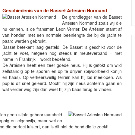
Geschiedenis van de Basset Artesien Normand
De grondlegger van de Basset
Artésien Normand zoals wij die
nu kennen, is de fransman Leon Verrier. De Artésien stamt af
van honden met een normale beenlengte die bij de jacht te
paard werden gebruikt.
Basset betekent laag gesteld. De Basset is geschikt voor de
jacht te voet, hetgeen nog steeds in meuteverband – met
name in Frankrijk – wordt beoefend.
De Artésien heeft een zeer goede neus. Hij is gefokt om wild
zelfstandig op te sporen en op te drijven (bijvoorbeeld konijn
en haas). Op verkeersveilig terrein kan hij los meelopen. Als
pup is dit snel geleerd. Mocht hij zijn neus achterna gaan en
wat verder weg zijn dan weet hij zijn baas terug te vinden.
sien geen stipte gehoorzaamheid
oppig en eigenwijs, maar wel op
 die perfect luistert, dan is dit niet de hond die je zoekt!