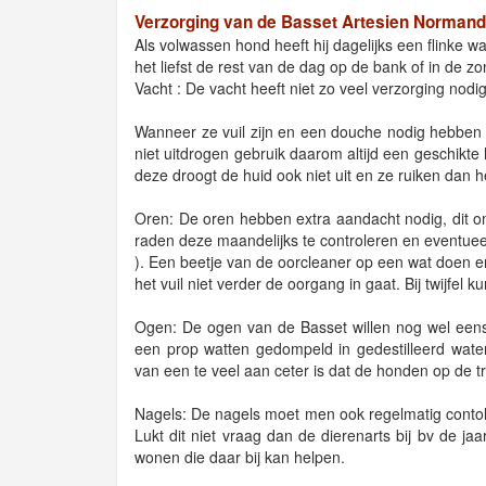
Verzorging van de Basset Artesien Normand
Als volwassen hond heeft hij dagelijks een flinke wa
het liefst de rest van de dag op de bank of in de zo
Vacht : De vacht heeft niet zo veel verzorging nod
Wanneer ze vuil zijn en een douche nodig hebben 
niet uitdrogen gebruik daarom altijd een geschikte
deze droogt de huid ook niet uit en ze ruiken dan he
Oren: De oren hebben extra aandacht nodig, dit om
raden deze maandelijks te controleren en eventue
). Een beetje van de oorcleaner op een wat doen en
het vuil niet verder de oorgang in gaat. Bij twijfel k
Ogen: De ogen van de Basset willen nog wel eens 
een prop watten gedompeld in gedestilleerd wat
van een te veel aan ceter is dat de honden op de tre
Nagels: De nagels moet men ook regelmatig contoler
Lukt dit niet vraag dan de dierenarts bij bv de jaa
wonen die daar bij kan helpen.