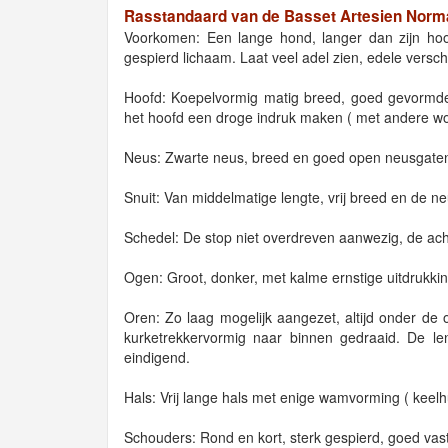
Rasstandaard van de Basset Artesien Nor
Voorkomen: Een lange hond, langer dan zijn ho
gespierd lichaam. Laat veel adel zien, edele verschi
Hoofd: Koepelvormig matig breed, goed gevormde
het hoofd een droge indruk maken ( met andere wo
Neus: Zwarte neus, breed en goed open neusgaten 
Snuit: Van middelmatige lengte, vrij breed en de n
Schedel: De stop niet overdreven aanwezig, de acht
Ogen: Groot, donker, met kalme ernstige uitdrukking
Oren: Zo laag mogelijk aangezet, altijd onder de o
kurketrekkervormig naar binnen gedraaid. De leng
eindigend.
Hals: Vrij lange hals met enige wamvorming ( keelhu
Schouders: Rond en kort, sterk gespierd, goed vas