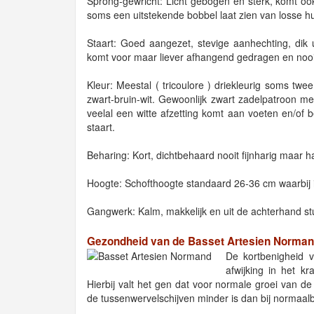
Sprong-gewricht: Licht gebogen en sterk, komt oo
soms een uitstekende bobbel laat zien van losse hu
Staart: Goed aangezet, stevige aanhechting, di
komt voor maar liever afhangend gedragen en nooit
Kleur: Meestal ( tricoulore ) driekleurig soms twe
zwart-bruin-wit. Gewoonlijk zwart zadelpatroon me
veelal een witte afzetting komt aan voeten en/of be
staart.
Beharing: Kort, dichtbehaard nooit fijnharig maar h
Hoogte: Schofthoogte standaard 26-36 cm waarbij i
Gangwerk: Kalm, makkelijk en uit de achterhand s
Gezondheid van de Basset Artesien Norma
De kortbenigheid 
afwijking in het k
Hierbij valt het gen dat voor normale groei van de
de tussenwervelschijven minder is dan bij normaa