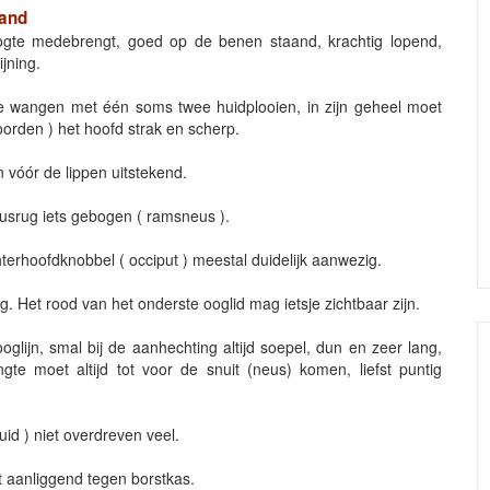
mand
ogte medebrengt, goed op de benen staand, krachtig lopend,
jning.
 wangen met één soms twee huidplooien, in zijn geheel moet
orden ) het hoofd strak en scherp.
vóór de lippen uitstekend.
eusrug iets gebogen ( ramsneus ).
erhoofdknobbel ( occiput ) meestal duidelijk aanwezig.
. Het rood van het onderste ooglid mag ietsje zichtbaar zijn.
oglijn, smal bij de aanhechting altijd soepel, dun en zeer lang,
te moet altijd tot voor de snuit (neus) komen, liefst puntig
id ) niet overdreven veel.
t aanliggend tegen borstkas.