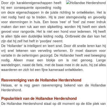
Door zijn karaktereigenschappen heeft
hij een consequente opvoeding nodig
om deze eigenschappen in de juiste richting te ontwikkelen. Het is
niet nodig hard op te treden. Hij is zeer stemgevoelig en gevoelig
voor stemmingen in huis. Een boos 'nee' of 'foei' zal meer indruk
maken dan een ruk aan een slipketting. worden Hij heeft een sterk
gevoel voor rangorde. Het is niet een hond voor iedereen. Hij heeft
te allen tijde een duidelijke leiding nodig. Ontbreekt die dan kan het
zijn dat hij zelf het heft in 'pootjes' neemt.
De 'Hollander' is intelligent en leert snel. Door dit snelle leren kan hij
vrij snel tekenen van verveling vertonen. Er moet daarom voor
variatie in de oefeningen gezorgd. De Hollander heeft veel beweging
nodig. Alleen maar een blokje om is niet genoeg. Lange
wandelingen, naast de fiets, met de baas mee in de auto, hij zal alles
waarderen en zich tot een fijne kameraad ontwikkelen.
Rasvereniging van de Hollandse Herdershond
Helaas, er is nog geen rasvereniging bekend van de Hollandse
Herdershond.
Popularitieit van de Hollandse Herdershond
De Hollandse Herdershond staat op dit moment op de 60e plek van