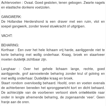
Achtervoeten : Ovaal. Goed gesloten, tenen gebogen. Zwarte nagels
en elastische donkere voetzolen.
GANGWERK:
De Hollandse Herdershond is een draver met een ruim, vlot en
soepel gangwerk, zonder teveel stuwkracht of uitgrijpen.
VACHT:
BEHARING:
Korthaar : Een over het hele lichaam vrij harde, aanliggende niet te
korte beharing met wollig onderhaar. Kraag, broek en staartveer
moeten duidelijk zichtbaar zijn.
Langhaar : Over het gehele lichaam lange, rechte, goed
aanliggende, grof aanvoelende beharing zonder krul of golving en
met wollig onderhaar. Duidelijke kraag en broek.
Staart rondom overvloedig behaard. Hoofd, oren en voeten evenals
de achterbenen beneden het spronggewricht kort en dicht behaard.
De achterzijde van de voorbenen vertoont sterk ontwikkelde naar
onder in lengte afnemende beharing, de zogenaamde ‘veer’. Geen
franje aan de oren.