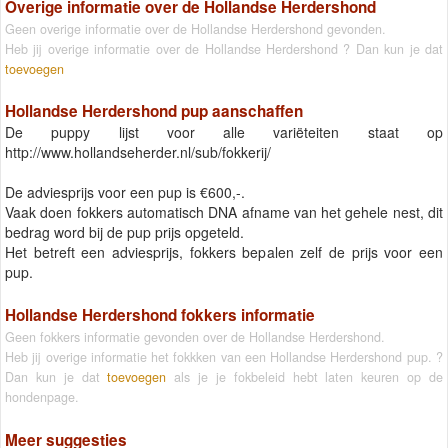
Overige informatie over de Hollandse Herdershond
Geen overige informatie over de Hollandse Herdershond gevonden.
Heb jij overige informatie over de Hollandse Herdershond ? Dan kun je dat
toevoegen
Hollandse Herdershond pup aanschaffen
De puppy lijst voor alle variëteiten staat op
http://www.hollandseherder.nl/sub/fokkerij/
De adviesprijs voor een pup is €600,-.
Vaak doen fokkers automatisch DNA afname van het gehele nest, dit
bedrag word bij de pup prijs opgeteld.
Het betreft een adviesprijs, fokkers bepalen zelf de prijs voor een
pup.
Hollandse Herdershond fokkers informatie
Geen fokkers informatie gevonden over de Hollandse Herdershond.
Heb jij overige informatie het fokkken van een Hollandse Herdershond pup. ?
Dan kun je dat
toevoegen
als je je fokbeleid hebt laten keuren op de
hondenpage.
Meer suggesties