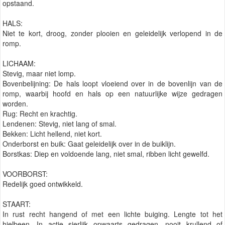
opstaand.
HALS:
Niet te kort, droog, zonder plooien en geleidelijk verlopend in de
romp.
LICHAAM:
Stevig, maar niet lomp.
Bovenbelijning: De hals loopt vloeiend over in de bovenlijn van de
romp, waarbij hoofd en hals op een natuurlijke wijze gedragen
worden.
Rug: Recht en krachtig.
Lendenen: Stevig, niet lang of smal.
Bekken: Licht hellend, niet kort.
Onderborst en buik: Gaat geleidelijk over in de buiklijn.
Borstkas: Diep en voldoende lang, niet smal, ribben licht gewelfd.
VOORBORST:
Redelijk goed ontwikkeld.
STAART:
In rust recht hangend of met een lichte buiging. Lengte tot het
hielbeen. In actie sierlijk opwaarts gedragen, nooit krullend of