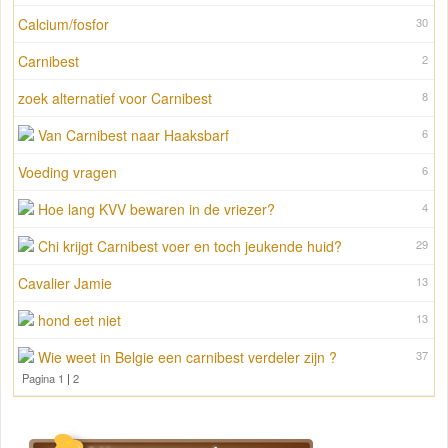
Calcium/fosfor
30
Carnibest
2
zoek alternatief voor Carnibest
8
Van Carnibest naar Haaksbarf
6
Voeding vragen
6
Hoe lang KVV bewaren in de vriezer?
4
Chi krijgt Carnibest voer en toch jeukende huid?
29
Cavalier Jamie
13
hond eet niet
13
Wie weet in Belgie een carnibest verdeler zijn ?
37
Pagina 1
|
2