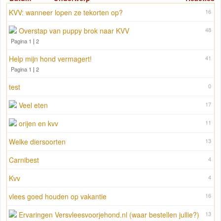
KVV: wanneer lopen ze tekorten op?
16
Overstap van puppy brok naar KVV
48
Pagina 1
|
2
Help mijn hond vermagert!
41
Pagina 1
|
2
test
0
Veel eten
17
orijen en kvv
11
Welke diersoorten
13
Carnibest
4
Kvv
4
vlees goed houden op vakantie
16
Ervaringen Versvleesvoorjehond.nl (waar bestellen jullie?)
13