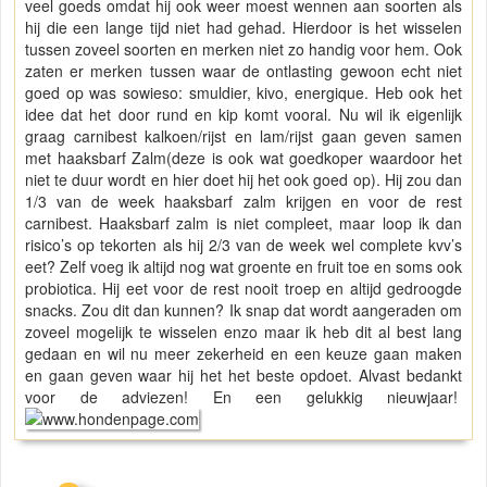
veel goeds omdat hij ook weer moest wennen aan soorten als
hij die een lange tijd niet had gehad. Hierdoor is het wisselen
tussen zoveel soorten en merken niet zo handig voor hem. Ook
zaten er merken tussen waar de ontlasting gewoon echt niet
goed op was sowieso: smuldier, kivo, energique. Heb ook het
idee dat het door rund en kip komt vooral. Nu wil ik eigenlijk
graag carnibest kalkoen/rijst en lam/rijst gaan geven samen
met haaksbarf Zalm(deze is ook wat goedkoper waardoor het
niet te duur wordt en hier doet hij het ook goed op). Hij zou dan
1/3 van de week haaksbarf zalm krijgen en voor de rest
carnibest. Haaksbarf zalm is niet compleet, maar loop ik dan
risico’s op tekorten als hij 2/3 van de week wel complete kvv’s
eet? Zelf voeg ik altijd nog wat groente en fruit toe en soms ook
probiotica. Hij eet voor de rest nooit troep en altijd gedroogde
snacks. Zou dit dan kunnen? Ik snap dat wordt aangeraden om
zoveel mogelijk te wisselen enzo maar ik heb dit al best lang
gedaan en wil nu meer zekerheid en een keuze gaan maken
en gaan geven waar hij het het beste opdoet. Alvast bedankt
voor de adviezen! En een gelukkig nieuwjaar!