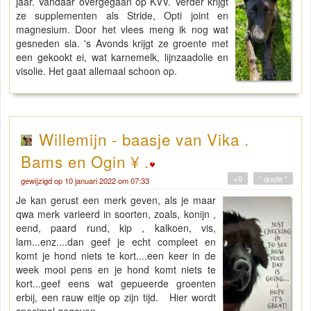
jaar. Vandaar overgegaan op KVV. Verder krijgt
ze supplementen als Stride, Opti joint en
magnesium. Door het vlees meng ik nog wat
gesneden sla. 's Avonds krijgt ze groente met
een gekookt ei, wat karnemelk, lijnzaadolie en
visolie. Het gaat allemaal schoon op.
Willemijn - baasje van Vika .
Bams en Ogin ¥ .
+0
" quote "
gewijzigd op 10 januari 2022 om 07:33
Je kan gerust een merk geven, als je maar
qwa merk varieerd in soorten, zoals, konijn ,
eend, paard rund, kip , kalkoen, vis,
lam...enz....dan geef je echt compleet en
komt je hond niets te kort....een keer in de
week mooi pens en je hond komt niets te
kort...geef eens wat gepueerde groenten
erbij, een rauw eitje op zijn tijd. Hier wordt
specimal gegeven.