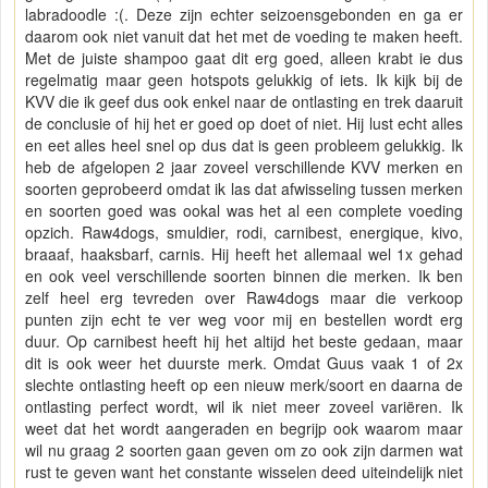
labradoodle :(. Deze zijn echter seizoensgebonden en ga er
daarom ook niet vanuit dat het met de voeding te maken heeft.
Met de juiste shampoo gaat dit erg goed, alleen krabt ie dus
regelmatig maar geen hotspots gelukkig of iets. Ik kijk bij de
KVV die ik geef dus ook enkel naar de ontlasting en trek daaruit
de conclusie of hij het er goed op doet of niet. Hij lust echt alles
en eet alles heel snel op dus dat is geen probleem gelukkig. Ik
heb de afgelopen 2 jaar zoveel verschillende KVV merken en
soorten geprobeerd omdat ik las dat afwisseling tussen merken
en soorten goed was ookal was het al een complete voeding
opzich. Raw4dogs, smuldier, rodi, carnibest, energique, kivo,
braaaf, haaksbarf, carnis. Hij heeft het allemaal wel 1x gehad
en ook veel verschillende soorten binnen die merken. Ik ben
zelf heel erg tevreden over Raw4dogs maar die verkoop
punten zijn echt te ver weg voor mij en bestellen wordt erg
duur. Op carnibest heeft hij het altijd het beste gedaan, maar
dit is ook weer het duurste merk. Omdat Guus vaak 1 of 2x
slechte ontlasting heeft op een nieuw merk/soort en daarna de
ontlasting perfect wordt, wil ik niet meer zoveel variëren. Ik
weet dat het wordt aangeraden en begrijp ook waarom maar
wil nu graag 2 soorten gaan geven om zo ook zijn darmen wat
rust te geven want het constante wisselen deed uiteindelijk niet