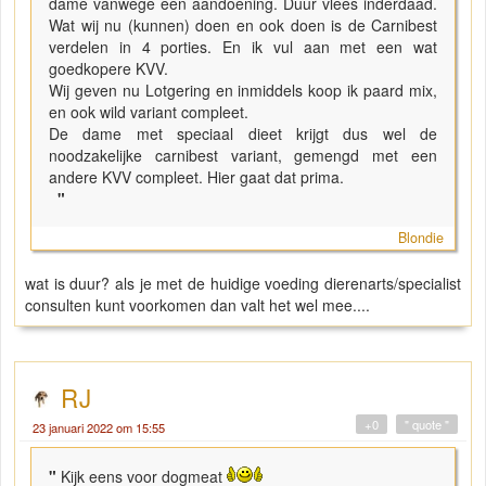
dame vanwege een aandoening. Duur vlees inderdaad.
Wat wij nu (kunnen) doen en ook doen is de Carnibest
verdelen in 4 porties. En ik vul aan met een wat
goedkopere KVV.
Wij geven nu Lotgering en inmiddels koop ik paard mix,
en ook wild variant compleet.
De dame met speciaal dieet krijgt dus wel de
noodzakelijke carnibest variant, gemengd met een
andere KVV compleet. Hier gaat dat prima.
"
Blondie
wat is duur? als je met de huidige voeding dierenarts/specialist
consulten kunt voorkomen dan valt het wel mee....
RJ
+0
" quote "
23 januari 2022 om 15:55
"
Kijk eens voor dogmeat