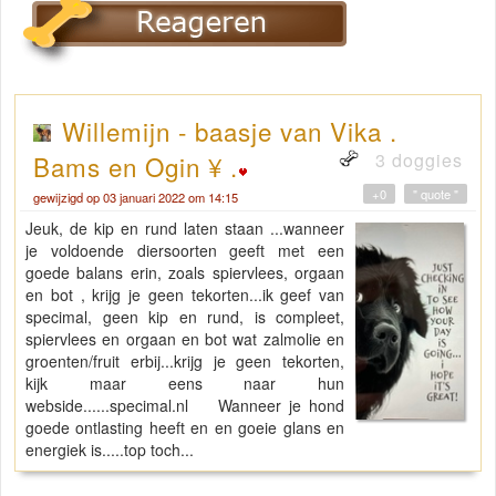
Willemijn - baasje van Vika .
3 doggies
Bams en Ogin ¥ .
+0
" quote "
gewijzigd op 03 januari 2022 om 14:15
Jeuk, de kip en rund laten staan ...wanneer
je voldoende diersoorten geeft met een
goede balans erin, zoals spiervlees, orgaan
en bot , krijg je geen tekorten...ik geef van
specimal, geen kip en rund, is compleet,
spiervlees en orgaan en bot wat zalmolie en
groenten/fruit erbij...krijg je geen tekorten,
kijk maar eens naar hun
webside......specimal.nl Wanneer je hond
goede ontlasting heeft en en goeie glans en
energiek is.....top toch...