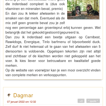
die inderdaad compleet is (dus ook
vitaminen en mineralen bevat, premix)
En dan zou ik lekker afwisselen in de
smaken van dat merk. Eventueel als de
mix zelf geen groente bevat zou je zelf
nog een percentage aan groenteprut erbij kunnen geven. Wel
belangrijk dat het gekookt/gestoomt/gepureerd is.
Dan zou ik inderdaad een beetje uitgaan op Carnibest,
Raw4dogs, Energique, Tinlo barfmenu of bijvoorbeeld duck.
Zelf durf ik niet helemaal uit te gaan van het afwisselen van 5
diersoorten is voldoende. Opgelopen tekorten zijn niet altijd
snel zichtbaar of de klachten worden niet gekoppeld aan het
voer. Ik kies liever voor betrouwbare en kwalitatief goede
merken.
Op de website van voerwijzer kan je een mooi overzicht vinden
van complete merken en verkooppunten.
Dagmar
+0
" quote "
07 januari 2022 om 12:32