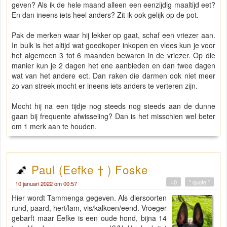
geven? Als ik de hele maand alleen een eenzijdig maaltijd eet?
En dan ineens iets heel anders? Zit ik ook gelijk op de pot.
Pak de merken waar hij lekker op gaat, schaf een vriezer aan.
In bulk is het altijd wat goedkoper inkopen en vlees kun je voor
het algemeen 3 tot 6 maanden bewaren in de vriezer. Op die
manier kun je 2 dagen het ene aanbieden en dan twee dagen
wat van het andere ect. Dan raken die darmen ook niet meer
zo van streek mocht er ineens iets anders te verteren zijn.
Mocht hij na een tijdje nog steeds nog steeds aan de dunne
gaan bij frequente afwisseling? Dan is het misschien wel beter
om 1 merk aan te houden.
Paul (Eefke † ) Foske
+0
" quote "
10 januari 2022 om 00:57
Hier wordt Tammenga gegeven. Als diersoorten
rund, paard, hert/lam, vis/kalkoen/eend. Vroeger
gebarft maar Eefke is een oude hond, bijna 14