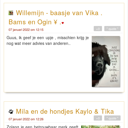
Willemijn - baasje van Vika .
Bams en Ogin ¥ .
+0
" quote "
07 januari 2022 om 12:15
Guus, ik geef je een upje , misschien krijg je
nog wat meer advies van anderen..
Mila en de hondjes Kaylo & Tika
+0
" quote "
07 januari 2022 om 12:26
Zolang je een betrouwbaar merk geeft