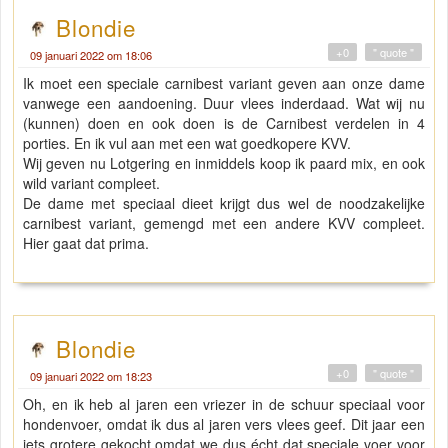
Blondie
+0
" quote "
09 januari 2022 om 18:06
Ik moet een speciale carnibest variant geven aan onze dame
vanwege een aandoening. Duur vlees inderdaad. Wat wij nu
(kunnen) doen en ook doen is de Carnibest verdelen in 4
porties. En ik vul aan met een wat goedkopere KVV.
Wij geven nu Lotgering en inmiddels koop ik paard mix, en ook
wild variant compleet.
De dame met speciaal dieet krijgt dus wel de noodzakelijke
carnibest variant, gemengd met een andere KVV compleet.
Hier gaat dat prima.
Blondie
+0
" quote "
09 januari 2022 om 18:23
Oh, en ik heb al jaren een vriezer in de schuur speciaal voor
hondenvoer, omdat ik dus al jaren vers vlees geef. Dit jaar een
iets grotere gekocht omdat we dus écht dat speciale voer voor