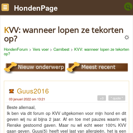
HondenPage
KVV: wanneer lopen ze tekorten
op?
HondenForum
>
Vers voer
>
Carnibest
>
KVV: wanneer lopen ze tekorten
op?
Guus2016
+0
" quote "
03 januari 2022 om 13:21
Beste allemaal,
Ik ben via dit forum op KVV uitgekomen voor mijn hond en dit
geven wij nu al bijna 2 jaar. Af en toe met pauzes waarin wij
Renske gestoomd gaven. Maar nu wil echt weer 100% KVV
gaan geven. Guus(5) heeft veel last van allergieën, het is een