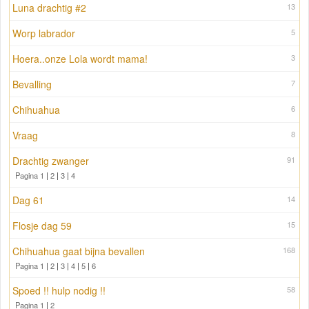
Luna drachtig #2
13
Worp labrador
5
Hoera..onze Lola wordt mama!
3
Bevalling
7
Chihuahua
6
Vraag
8
Drachtig zwanger
91
Pagina 1
|
2
|
3
|
4
Dag 61
14
Flosje dag 59
15
Chihuahua gaat bijna bevallen
168
Pagina 1
|
2
|
3
|
4
|
5
|
6
Spoed !! hulp nodig !!
58
Pagina 1
|
2