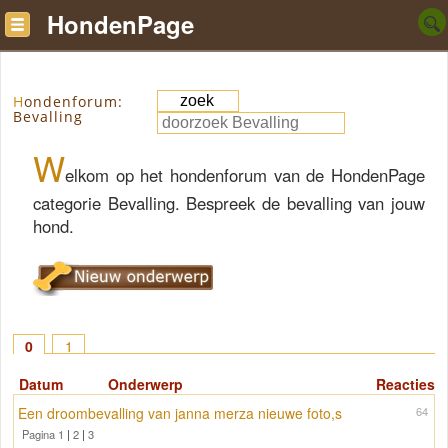
HondenPage
Hondenforum:
Bevalling
W
elkom op het hondenforum van de HondenPage
categorie Bevalling. Bespreek de bevalling van jouw
hond.
0
1
Datum
Onderwerp
Reacties
Een droombevalling van janna merza nieuwe foto,s
64
Pagina 1
|
2
|
3