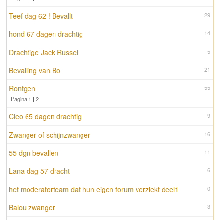
Teef dag 62 ! Bevallt
29
hond 67 dagen drachtig
14
Drachtige Jack Russel
5
Bevalling van Bo
21
Rontgen
55
Pagina 1
|
2
Cleo 65 dagen drachtig
9
Zwanger of schijnzwanger
16
55 dgn bevallen
11
Lana dag 57 dracht
6
het moderatorteam dat hun eigen forum verziekt deel1
0
Balou zwanger
3