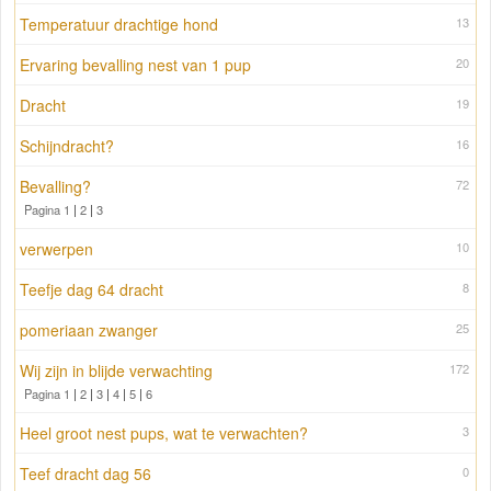
Temperatuur drachtige hond
13
Ervaring bevalling nest van 1 pup
20
Dracht
19
Schijndracht?
16
Bevalling?
72
Pagina 1
|
2
|
3
verwerpen
10
Teefje dag 64 dracht
8
pomeriaan zwanger
25
Wij zijn in blijde verwachting
172
Pagina 1
|
2
|
3
|
4
|
5
|
6
Heel groot nest pups, wat te verwachten?
3
Teef dracht dag 56
0