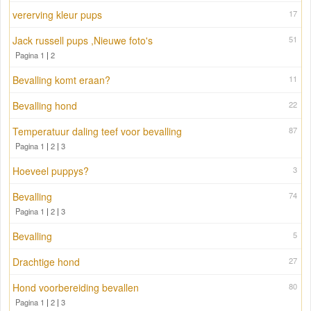
vererving kleur pups
17
Jack russell pups ,Nieuwe foto's
51
Pagina 1
|
2
Bevalling komt eraan?
11
Bevalling hond
22
Temperatuur daling teef voor bevalling
87
Pagina 1
|
2
|
3
Hoeveel puppys?
3
Bevalling
74
Pagina 1
|
2
|
3
Bevalling
5
Drachtige hond
27
Hond voorbereiding bevallen
80
Pagina 1
|
2
|
3