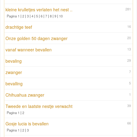
kleine krulletjes verlaten het nest ..
281
Pagina 1
|
2
|
3
|
4
|
5
|
6
|
7
|
8
|
9
|
10
drachtige teef
16
Onze golden 50 dagen zwanger
20
vanaf wanneer bevallen
13
bevaling
29
zwanger
7
bevalling
5
Chihuahua zwanger
1
Tweede en laatste nestje verwacht
39
Pagina 1
|
2
Gosje lucia is bevallen
66
Pagina 1
|
2
|
3