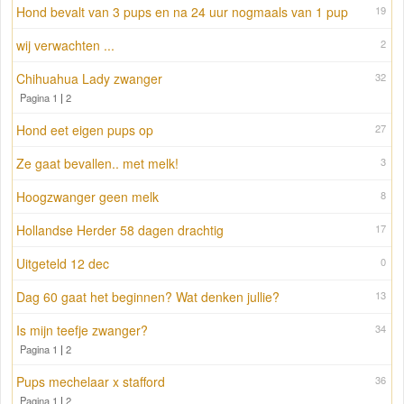
Hond bevalt van 3 pups en na 24 uur nogmaals van 1 pup
19
wij verwachten ...
2
Chihuahua Lady zwanger
32
Pagina 1
|
2
Hond eet eigen pups op
27
Ze gaat bevallen.. met melk!
3
Hoogzwanger geen melk
8
Hollandse Herder 58 dagen drachtig
17
Uitgeteld 12 dec
0
Dag 60 gaat het beginnen? Wat denken jullie?
13
Is mijn teefje zwanger?
34
Pagina 1
|
2
Pups mechelaar x stafford
36
Pagina 1
|
2