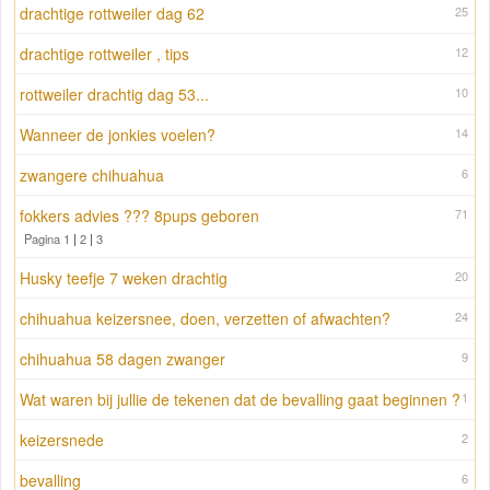
drachtige rottweiler dag 62
25
drachtige rottweiler , tips
12
rottweiler drachtig dag 53...
10
Wanneer de jonkies voelen?
14
zwangere chihuahua
6
fokkers advies ??? 8pups geboren
71
Pagina 1
|
2
|
3
Husky teefje 7 weken drachtig
20
chihuahua keizersnee, doen, verzetten of afwachten?
24
chihuahua 58 dagen zwanger
9
Wat waren bij jullie de tekenen dat de bevalling gaat beginnen ?
1
keizersnede
2
bevalling
6