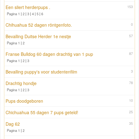
Een sliert herderpups .
153
Pagina 1
|
2
|
3
|
4
|
5
|
6
Chihuahua 52 dagen röntgenfoto.
0
Bevalling Duitse Herder 1e nestje
57
Pagina 1
|
2
Franse Bulldog 60 dagen drachtig van 1 pup
87
Pagina 1
|
2
|
3
Bevalling puppy's voor studentenfilm
3
Drachtig hondje
78
Pagina 1
|
2
|
3
Pups doodgeboren
10
Chichuahua 55 dagen 7 pups geteld!
25
Dag 62
35
Pagina 1
|
2