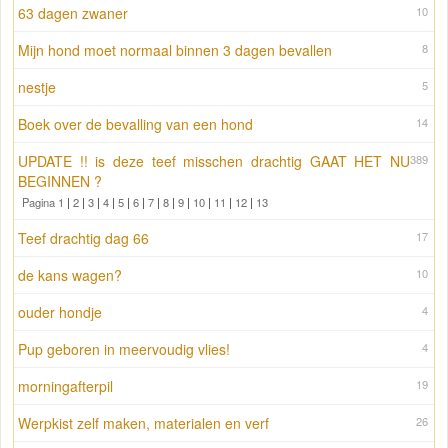
63 dagen zwaner
10
Mijn hond moet normaal binnen 3 dagen bevallen
8
nestje
5
Boek over de bevalling van een hond
14
UPDATE !! is deze teef misschen drachtig GAAT HET NU
389
BEGINNEN ?
Pagina 1
|
2
|
3
|
4
|
5
|
6
|
7
|
8
|
9
|
10
|
11
|
12
|
13
Teef drachtig dag 66
17
de kans wagen?
10
ouder hondje
4
Pup geboren in meervoudig vlies!
4
morningafterpil
19
Werpkist zelf maken, materialen en verf
26