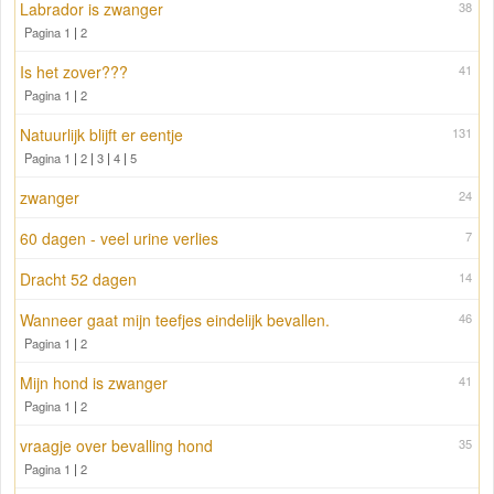
Labrador is zwanger
38
Pagina 1
|
2
Is het zover???
41
Pagina 1
|
2
Natuurlijk blijft er eentje
131
Pagina 1
|
2
|
3
|
4
|
5
zwanger
24
60 dagen - veel urine verlies
7
Dracht 52 dagen
14
Wanneer gaat mijn teefjes eindelijk bevallen.
46
Pagina 1
|
2
Mijn hond is zwanger
41
Pagina 1
|
2
vraagje over bevalling hond
35
Pagina 1
|
2