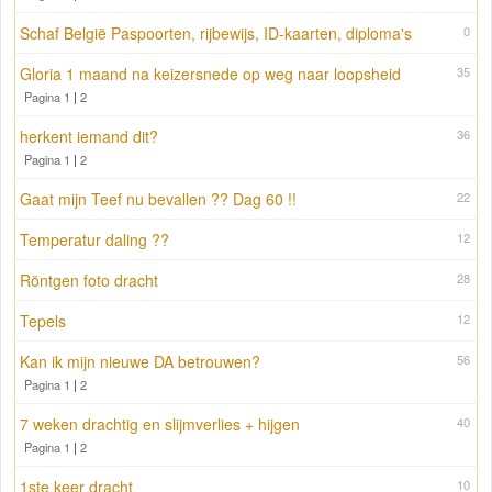
Schaf België Paspoorten, rijbewijs, ID-kaarten, diploma's
0
Gloria 1 maand na keizersnede op weg naar loopsheid
35
Pagina 1
|
2
herkent iemand dit?
36
Pagina 1
|
2
Gaat mijn Teef nu bevallen ?? Dag 60 !!
22
Temperatur daling ??
12
Röntgen foto dracht
28
Tepels
12
Kan ik mijn nieuwe DA betrouwen?
56
Pagina 1
|
2
7 weken drachtig en slijmverlies + hijgen
40
Pagina 1
|
2
1ste keer dracht
10