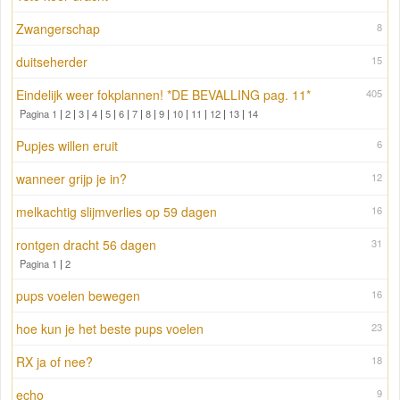
Zwangerschap
8
duitseherder
15
Eindelijk weer fokplannen! *DE BEVALLING pag. 11*
405
Pagina 1
|
2
|
3
|
4
|
5
|
6
|
7
|
8
|
9
|
10
|
11
|
12
|
13
|
14
Pupjes willen eruit
6
wanneer grijp je in?
12
melkachtig slijmverlies op 59 dagen
16
rontgen dracht 56 dagen
31
Pagina 1
|
2
pups voelen bewegen
16
hoe kun je het beste pups voelen
23
RX ja of nee?
18
echo
9