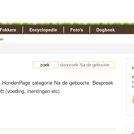
Fokkers
Encyclopedie
Foto's
Dogboek
en
H
W
 HondenPage categorie Na de geboorte. Bespreek
c
n
ft (voeding, inentingen etc)