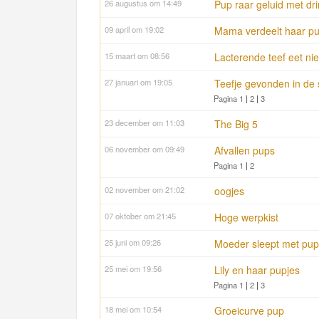
26 augustus om 14:49
Pup raar geluid met dr
09 april om 19:02
Mama verdeelt haar p
15 maart om 08:56
Lacterende teef eet nie
27 januari om 19:05
Teefje gevonden in de
Pagina 1
|
2
|
3
23 december om 11:03
The Big 5
06 november om 09:49
Afvallen pups
Pagina 1
|
2
02 november om 21:02
oogjes
07 oktober om 21:45
Hoge werpkist
25 juni om 09:26
Moeder sleept met pup
25 mei om 19:56
Lily en haar pupjes
Pagina 1
|
2
|
3
18 mei om 10:54
Groeicurve pup