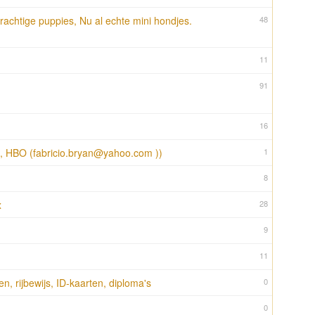
rachtige puppies, Nu al echte mini hondjes.
48
11
91
16
 , HBO (
fabricio.bryan@yahoo.com
))
1
8
x
28
9
11
, rijbewijs, ID-kaarten, diploma's
0
0