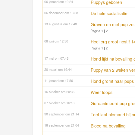
06 januari om 19:24
Puppys geboren
06 december om 13:38
De hele socialisatie
13 augustus om 17:48
Graven en met pup ze
Pagina 1
|
2
08 juni om 12:30
Heel erg groot nest!! 1
Pagina 1
|
2
17 mei om 07:45
Hond lijkt na bevalling
20 maart om 19:44
Puppy van 2 weken ve
11 januari om 17:56
Hond gromt naar pups
16 oktober om 20:36
Weer loops
07 oktober om 16:18
Gereanimeerd pup groeit
30 september om 21:14
Teef laat niemand bij p
18 september om 21:04
Bloed na bevalling