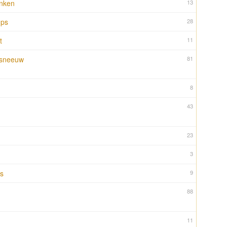
inken
13
ups
28
t
11
 sneeuw
81
8
43
23
3
s
9
88
11