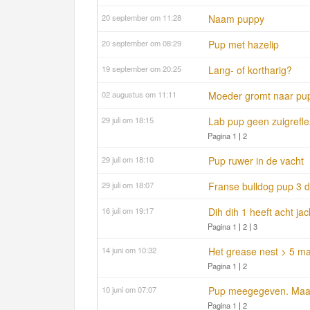
20 september om 11:28
Naam puppy
20 september om 08:29
Pup met hazelip
19 september om 20:25
Lang- of kortharig?
02 augustus om 11:11
Moeder gromt naar pu
29 juli om 18:15
Lab pup geen zuigrefle
Pagina 1
|
2
29 juli om 18:10
Pup ruwer in de vacht
29 juli om 18:07
Franse bulldog pup 3 
16 juli om 19:17
Dih dih 1 heeft acht jac
Pagina 1
|
2
|
3
14 juni om 10:32
Het grease nest > 5 m
Pagina 1
|
2
10 juni om 07:07
Pup meegegeven. Maar 
Pagina 1
|
2