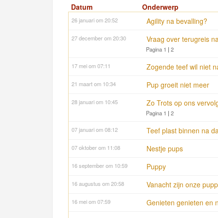
Datum
Onderwerp
26 januari om 20:52
Agility na bevalling?
27 december om 20:30
Vraag over terugreis n
Pagina 1
|
2
17 mei om 07:11
Zogende teef wil niet n
21 maart om 10:34
Pup groeit niet meer
28 januari om 10:45
Zo Trots op ons vervol
Pagina 1
|
2
07 januari om 08:12
Teef plast binnen na d
07 oktober om 11:08
Nestje pups
16 september om 10:59
Puppy
16 augustus om 20:58
Vanacht zijn onze pupp
16 mei om 07:59
Genieten genieten en 