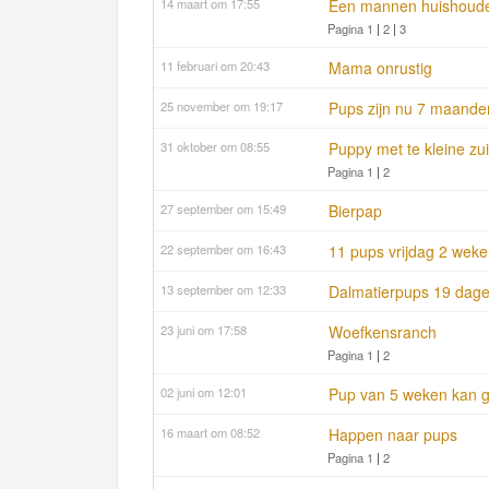
14 maart om 17:55
Een mannen huishouden
Pagina 1
|
2
|
3
11 februari om 20:43
Mama onrustig
25 november om 19:17
Pups zijn nu 7 maande
31 oktober om 08:55
Puppy met te kleine zui
Pagina 1
|
2
27 september om 15:49
Bierpap
22 september om 16:43
11 pups vrijdag 2 wek
13 september om 12:33
Dalmatierpups 19 dag
23 juni om 17:58
Woefkensranch
Pagina 1
|
2
02 juni om 12:01
Pup van 5 weken kan g
16 maart om 08:52
Happen naar pups
Pagina 1
|
2