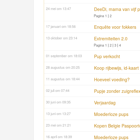
24 mei om 13:47
DeeDi, mama van vijf p
Pagina 1
|
2
17 januari om 18:56
Enquête voor fokkers
13 oktober om 23:14
Extremiteiten 2.0
Pagina 1
|
2
|
3
|
4
01 september om 18:03
Pup verkocht
28 augustus om 20:25
Koop rijbewijs, id-kaart
11 augustus om 18:44
Hoeveel voeding?
02 juli om 07:44
Pupje zonder zuigrefle
30 juni om 09:35
Verjaardag
13 juni om 13:27
Moederloze pups
23 mei om 21:21
Kopen Belgie Paspoorten
16 april om 18:39
Moederloze pups