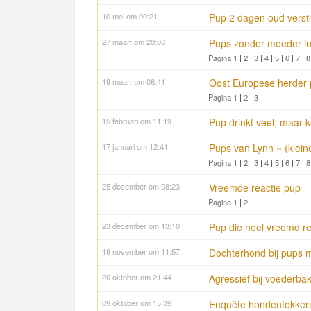
10 mei om 00:21
Pup 2 dagen oud versti
27 maart om 20:00
Pups zonder moeder in
Pagina 1
|
2
|
3
|
4
|
5
|
6
|
7
|
8
19 maart om 08:41
Oost Europese herder 
Pagina 1
|
2
|
3
15 februari om 11:19
Pup drinkt veel, maar k
17 januari om 12:41
Pups van Lynn ~ (klein
Pagina 1
|
2
|
3
|
4
|
5
|
6
|
7
|
8
25 december om 08:23
Vreemde reactie pup
Pagina 1
|
2
23 december om 13:10
Pup die heel vreemd r
19 november om 11:57
Dochterhond bij pups 
20 oktober om 21:44
Agressief bij voederba
09 oktober om 15:39
Enquête hondenfokker