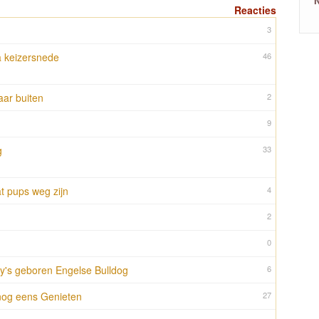
N
Reacties
3
a keizersnede
46
aar buiten
2
9
g
33
at pups weg zijn
4
2
0
y's geboren Engelse Bulldog
6
nog eens Genieten
27