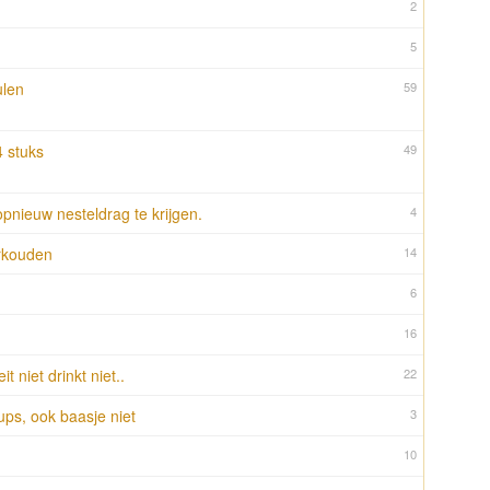
2
5
ulen
59
4 stuks
49
 opnieuw nesteldrag te krijgen.
4
rkouden
14
6
16
 niet drinkt niet..
22
ups, ook baasje niet
3
10