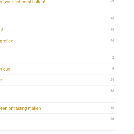
,voor het eerst buiten!
63
14
n!
14
greflex
44
2
en oud
8
en
24
32
een ontlasting maken
10
39