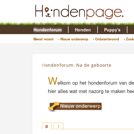
Hondenforum
Honden
Puppy's
Meest recent
• Nieuw onderwerp
• Onbeantwoord
• Zoek
Hondenforum: Na de geboorte
W
elkom op het hondenforum van de
hier alles wat met nazorg te maken hee
0
1