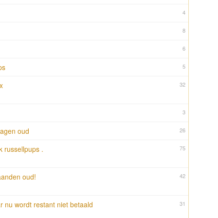
4
8
6
ps
5
x
32
3
dagen oud
26
k russellpups .
75
aanden oud!
42
nu wordt restant niet betaald
31