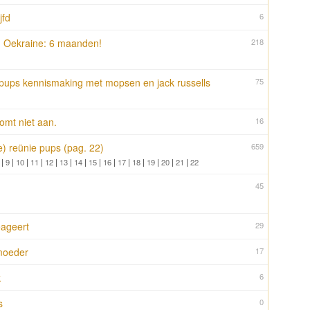
jfd
6
 Oekraine: 6 maanden!
218
pups kennismaking met mopsen en jack russells
75
omt niet aan.
16
e) reünie pups (pag. 22)
659
|
9
|
10
|
11
|
12
|
13
|
14
|
15
|
16
|
17
|
18
|
19
|
20
|
21
|
22
45
eageert
29
moeder
17
k
6
s
0