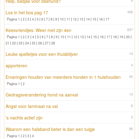
Help, badjas voor dashund?
4
Los in het bos pag 17
496
Pagina 1
|
2
|
3
|
4
|
5
|
6
|
7
|
8
|
9
|
10
|
11
|
12
|
13
|
14
|
15
|
16
|
17
Keesvriendjes: Weer met zijn 4en
837
Pagina 1
|
2
|
3
|
4
|
5
|
6
|
7
|
8
|
9
|
10
|
11
|
12
|
13
|
14
|
15
|
16
|
17
|
18
|
19
|
20
|
21
|
22
|
23
|
24
|
25
|
26
|
27
|
28
Leuke spelletjes voor een thuisblijver
14
apporteren
4
Ervaringen houden van meerdere honden in 1 huishouden
45
Pagina 1
|
2
Gedragsverandering hond na aanval
13
Angst voor laminaat na val
8
's nachts actief zijn
3
Waarom een halsband beter is dan een tuigje
96
Pagina 1
|
2
|
3
|
4