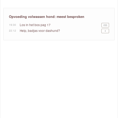
Opvoeding volwassen hond: meest besproken
19:30
Los in het bos pag 17
496
22:12
Help, badjas voor dashund?
4