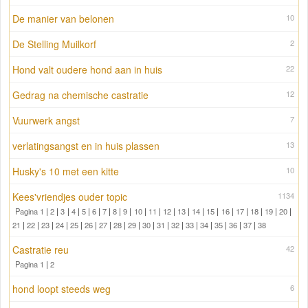
De manier van belonen
10
De Stelling Muilkorf
2
Hond valt oudere hond aan in huis
22
Gedrag na chemische castratie
12
Vuurwerk angst
7
verlatingsangst en in huis plassen
13
Husky's 10 met een kitte
10
Kees'vriendjes ouder topic
1134
Pagina 1
|
2
|
3
|
4
|
5
|
6
|
7
|
8
|
9
|
10
|
11
|
12
|
13
|
14
|
15
|
16
|
17
|
18
|
19
|
20
|
21
|
22
|
23
|
24
|
25
|
26
|
27
|
28
|
29
|
30
|
31
|
32
|
33
|
34
|
35
|
36
|
37
|
38
Castratie reu
42
Pagina 1
|
2
hond loopt steeds weg
6