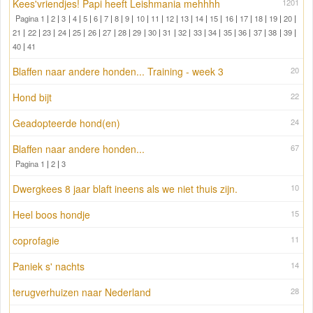
Kees'vriendjes! Papi heeft Leishmania mehhhh
1201
Pagina 1
|
2
|
3
|
4
|
5
|
6
|
7
|
8
|
9
|
10
|
11
|
12
|
13
|
14
|
15
|
16
|
17
|
18
|
19
|
20
|
21
|
22
|
23
|
24
|
25
|
26
|
27
|
28
|
29
|
30
|
31
|
32
|
33
|
34
|
35
|
36
|
37
|
38
|
39
|
40
|
41
Blaffen naar andere honden... Training - week 3
20
Hond bijt
22
Geadopteerde hond(en)
24
Blaffen naar andere honden...
67
Pagina 1
|
2
|
3
Dwergkees 8 jaar blaft ineens als we niet thuis zijn.
10
Heel boos hondje
15
coprofagie
11
Paniek s' nachts
14
terugverhuizen naar Nederland
28