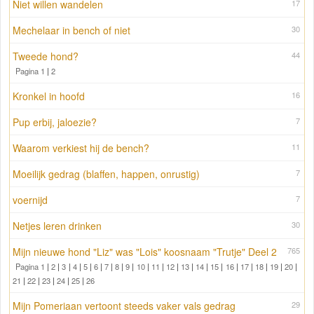
Niet willen wandelen
17
Mechelaar in bench of niet
30
Tweede hond?
44
Pagina 1
|
2
Kronkel in hoofd
16
Pup erbij, jaloezie?
7
Waarom verkiest hij de bench?
11
Moeilijk gedrag (blaffen, happen, onrustig)
7
voernijd
7
Netjes leren drinken
30
Mijn nieuwe hond "Liz" was "Lois" koosnaam "Trutje" Deel 2
765
Pagina 1
|
2
|
3
|
4
|
5
|
6
|
7
|
8
|
9
|
10
|
11
|
12
|
13
|
14
|
15
|
16
|
17
|
18
|
19
|
20
|
21
|
22
|
23
|
24
|
25
|
26
Mijn Pomeriaan vertoont steeds vaker vals gedrag
29