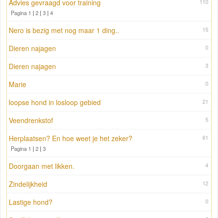
Advies gevraagd voor training
110
Pagina 1
|
2
|
3
|
4
Nero is bezig met nog maar 1 ding..
15
Dieren najagen
0
Dieren najagen
3
Marie
0
loopse hond in losloop gebied
21
Veendrenkstof
5
Herplaatsen? En hoe weet je het zeker?
61
Pagina 1
|
2
|
3
Doorgaan met likken.
4
Zindelijkheid
12
Lastige hond?
0