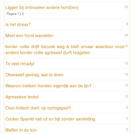
Liggen bij ontmoeten andere hond(en)
33
Pagina 1
|
2
Is het stress?
8
Moet een hond wandelen
24
border collie drijft bezoek weg & blaft ernaar waardoor onze
10
andere border collie agressief durft reageten
Te veel rimadyl
12
Obsessief gedrag, wat te doen
16
Waarom trekken honden eigenlijk aan de lijn?
12
Agressieve teckel
10
Oost-Indisch doof: op oorlogspad?
6
Cocker Spaniël valt uit en bijt zonder aanleiding
5
Blaffen in de tuin
9