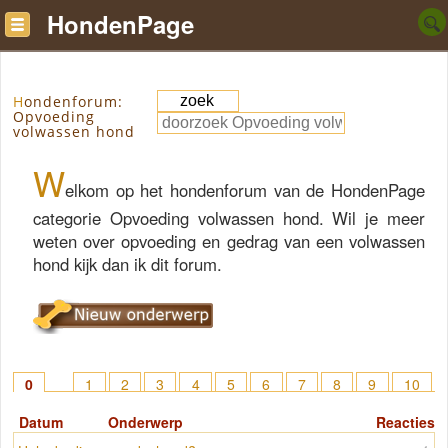
HondenPage
Hondenforum:
Opvoeding
volwassen hond
W
elkom op het hondenforum van de HondenPage
categorie Opvoeding volwassen hond. Wil je meer
weten over opvoeding en gedrag van een volwassen
hond kijk dan ik dit forum.
0
1
2
3
4
5
6
7
8
9
10
11
12
13
14
15
> 28
Datum
Onderwerp
Reacties