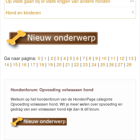
Op visite gaan bij of visite krijgen van andere honden
23
Hond en kinderen
5
Ga naar pagina:
0
|
1
|
2
|
3
|
4
|
5
|
6
|
7
|
8
|
9
|
10
|
11
|
12
|
13
|
14
|
15
|
16
|
17
|
18
|
19
|
20
|
21
|
22
|
23
|
24
|
25
|
26
|
27
|
28
Hondenforum: Opvoeding volwassen hond
Welkom op het hondenforum van de HondenPage categorie
Opvoeding volwassen hond. Wil je meer weten over opvoeding en
gedrag van een volwassen hond kijk dan ik dit forum.