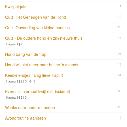
Kwispelquiz
1
Quiz: Het Geheugen van de Hond
12
Quiz: Opvoeding van kleine hondjes
25
Quiz - De oudere hond en zijn nieuwe thuis
44
Pagina 1
|
2
Hond bang van de trap
24
Hond wil niet meer naar buiten 's avonds
18
Keesvriendjes : Dag lieve Papi :(
131
Pagina 1
|
2
|
3
|
4
|
5
Even mijn verhaal kwijt (bijt-incident)
83
Pagina 1
|
2
|
3
Waaks naar andere honden
25
Avondroutine aanleren
9