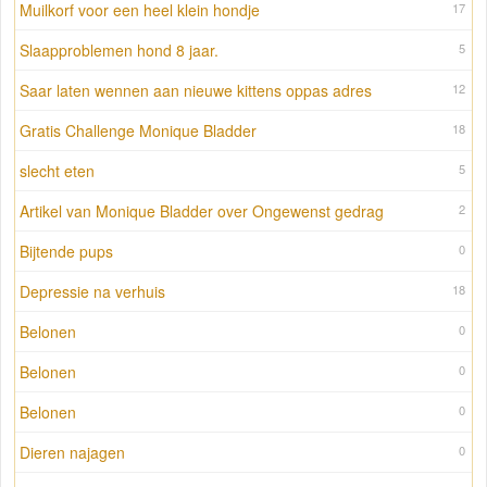
Muilkorf voor een heel klein hondje
17
Slaapproblemen hond 8 jaar.
5
Saar laten wennen aan nieuwe kittens oppas adres
12
Gratis Challenge Monique Bladder
18
slecht eten
5
Artikel van Monique Bladder over Ongewenst gedrag
2
Bijtende pups
0
Depressie na verhuis
18
Belonen
0
Belonen
0
Belonen
0
Dieren najagen
0