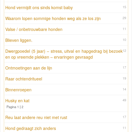
Hond vermijdt ons sinds komst baby
15
Waarom lopen sommige honden weg als ze los zijn
29
Valse / onbetrouwbare honden
11
Blieven liggen.
10
Dwergpoedel (5 jaar) – stress, uitval en hapgedrag bij bezoek
12
en op vreemde plekken – ervaringen gevraagd
Ontmoetingen aan de lijn
17
Raar ochtendritueel
19
Binnenroepen
14
Husky en kat
49
Pagina 1
|
2
Reu laat andere reu niet met rust
17
Hond gedraagt zich anders
11