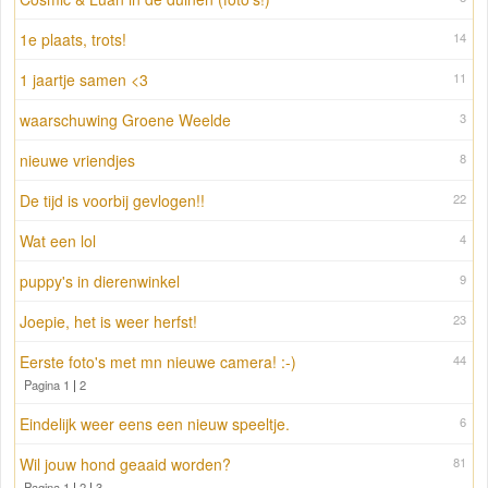
1e plaats, trots!
14
1 jaartje samen <3
11
waarschuwing Groene Weelde
3
nieuwe vriendjes
8
De tijd is voorbij gevlogen!!
22
Wat een lol
4
puppy's in dierenwinkel
9
Joepie, het is weer herfst!
23
Eerste foto's met mn nieuwe camera! :-)
44
Pagina 1
|
2
Eindelijk weer eens een nieuw speeltje.
6
Wil jouw hond geaaid worden?
81
Pagina 1
|
2
|
3