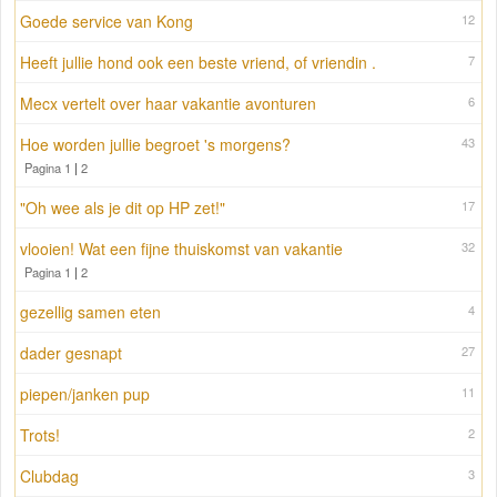
Goede service van Kong
12
Heeft jullie hond ook een beste vriend, of vriendin .
7
Mecx vertelt over haar vakantie avonturen
6
Hoe worden jullie begroet 's morgens?
43
Pagina 1
|
2
"Oh wee als je dit op HP zet!"
17
vlooien! Wat een fijne thuiskomst van vakantie
32
Pagina 1
|
2
gezellig samen eten
4
dader gesnapt
27
piepen/janken pup
11
Trots!
2
Clubdag
3