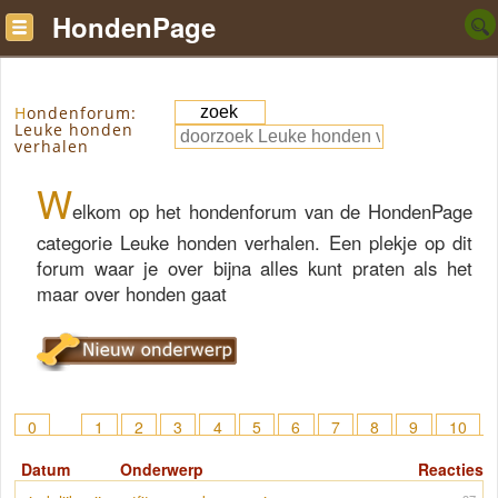
HondenPage
Hondenforum:
Leuke honden
verhalen
W
elkom op het hondenforum van de HondenPage
categorie Leuke honden verhalen. Een plekje op dit
forum waar je over bijna alles kunt praten als het
maar over honden gaat
0
1
2
3
4
5
6
7
8
9
10
11
12
13
14
15
> 59
Datum
Onderwerp
Reacties