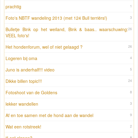
prachtig
1
Foto's NBTF wandeling 2013 (met 124 Bull terriërs!)
3
Bulletje Bink op het weiland, Bink & baas.. waarschuwing:
26
VEEL foto's!
Het hondenforum, wel of niet gelaagd ?
26
Logeren bij oma
4
Juno is anderhalf!!! video
5
Dikke billen topic!!!
24
Fotoshoot van de Goldens
8
lekker wandellen
3
Af en toe samen met de hond aan de wandel
9
Wat een rotstreek!
2
8