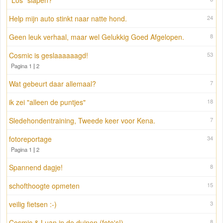
"Los" slapen?
Help mijn auto stinkt naar natte hond.
24
Geen leuk verhaal, maar wel Gelukkig Goed Afgelopen.
8
Cosmic is geslaaaaaagd!
53
Pagina 1
|
2
Wat gebeurt daar allemaal?
7
ik zei "alleen de puntjes"
18
Sledehondentraining, Tweede keer voor Kena.
7
fotoreportage
34
Pagina 1
|
2
Spannend dagje!
8
schofthoogte opmeten
15
veilig fietsen :-)
3
Cosmic & Luan in de duinen (foto's!)
8