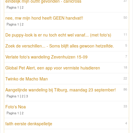
eindelijk mijn outfit gevonden - canicross
37
Pagina 1
|
2
nee, mw mijn hond heeft GEEN handvat!!
50
Pagina 1
|
2
De puppy-look is er nu toch echt wel vanaf... (met foto's)
11
Zoek de verschillen... - Soms blijft alles gewoon hetzelfde.
5
Verlate foto's wandeling Zevenhuizen 15-09
7
Global Pet Alert, een app voor vermiste huisdieren
18
Twinko de Macho Man
22
Aangelijnde wandeling bij Tilburg, maandag 23 september!
86
Pagina 1
|
2
|
3
Foto's Noa
33
Pagina 1
|
2
faith eerste denkspelletje
4