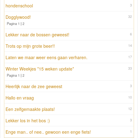
hondenschool
3
Dogglywood!
32
Pagina 1
|
2
Lekker naar de bossen geweest!
6
Trots op mijn grote beer!!
14
Laten we maar weer eens gaan verharen.
17
Winter Weekjes *15 weken update*
33
Pagina 1
|
2
Heerlijk naar de zee geweest
3
Hallo en vraag
10
Een zelfgemaakte plaats!
12
Lekker los in het bos :)
3
Enge man.. of nee.. gewoon een enge fiets!
1