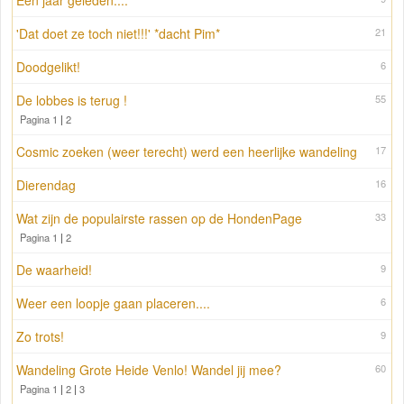
Één jaar geleden....
'Dat doet ze toch niet!!!' *dacht Pim*
21
Doodgelikt!
6
De lobbes is terug !
55
Pagina 1
|
2
Cosmic zoeken (weer terecht) werd een heerlijke wandeling
17
Dierendag
16
Wat zijn de populairste rassen op de HondenPage
33
Pagina 1
|
2
De waarheid!
9
Weer een loopje gaan placeren....
6
Zo trots!
9
Wandeling Grote Heide Venlo! Wandel jij mee?
60
Pagina 1
|
2
|
3