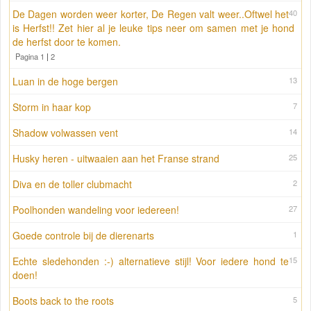
De Dagen worden weer korter, De Regen valt weer..Oftwel het
40
is Herfst!! Zet hier al je leuke tips neer om samen met je hond
de herfst door te komen.
Pagina 1
|
2
Luan in de hoge bergen
13
Storm in haar kop
7
Shadow volwassen vent
14
Husky heren - uitwaaien aan het Franse strand
25
Diva en de toller clubmacht
2
Poolhonden wandeling voor iedereen!
27
Goede controle bij de dierenarts
1
Echte sledehonden :-) alternatieve stijl! Voor iedere hond te
15
doen!
Boots back to the roots
5