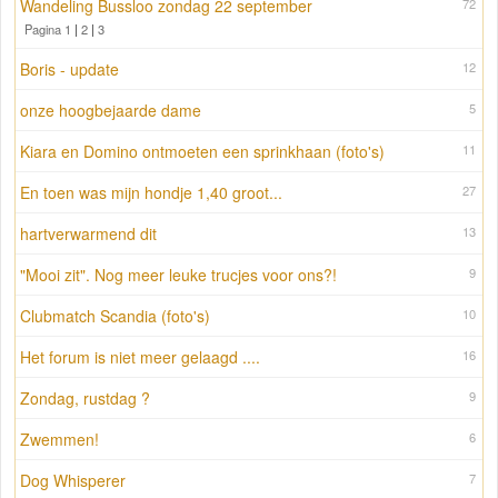
Wandeling Bussloo zondag 22 september
72
Pagina 1
|
2
|
3
Boris - update
12
onze hoogbejaarde dame
5
Kiara en Domino ontmoeten een sprinkhaan (foto's)
11
En toen was mijn hondje 1,40 groot...
27
hartverwarmend dit
13
"Mooi zit". Nog meer leuke trucjes voor ons?!
9
Clubmatch Scandia (foto's)
10
Het forum is niet meer gelaagd ....
16
Zondag, rustdag ?
9
Zwemmen!
6
Dog Whisperer
7