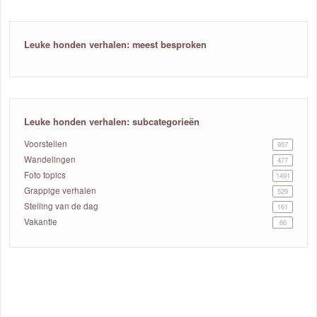
Leuke honden verhalen: meest besproken
Leuke honden verhalen: subcategorieën
Voorstellen
957
Wandelingen
477
Foto topics
1491
Grappige verhalen
529
Stelling van de dag
161
Vakantie
66