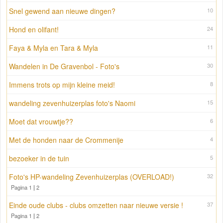
Snel gewend aan nieuwe dingen?
10
Hond en olifant!
24
Faya & Myla en Tara & Myla
11
Wandelen in De Gravenbol - Foto's
30
Immens trots op mijn kleine meid!
8
wandeling zevenhuizerplas foto's Naomi
15
Moet dat vrouwtje??
6
Met de honden naar de Crommenije
4
bezoeker in de tuin
5
Foto's HP-wandeling Zevenhuizerplas (OVERLOAD!)
32
Pagina 1
|
2
Einde oude clubs - clubs omzetten naar nieuwe versie !
37
Pagina 1
|
2