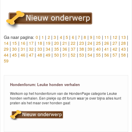
Ga naar pagina:
0
|
1
|
2
|
3
|
4
|
5
|
6
|
7
|
8
|
9
|
10
|
11
|
12
|
13
|
14
|
15
|
16
|
17
|
18
|
19
|
20
|
21
|
22
|
23
|
24
|
25
|
26
|
27
|
28
|
29
|
30
|
31
|
32
|
33
|
34
|
35
|
36
|
37
|
38
|
39
|
40
|
41
|
42
|
43
|
44
|
45
|
46
|
47
|
48
|
49
|
50
|
51
|
52
|
53
|
54
|
55
|
56
|
57
|
58
|
59
Hondenforum: Leuke honden verhalen
Welkom op het hondenforum van de HondenPage categorie Leuke
honden verhalen. Een plekje op dit forum waar je over bijna alles kunt
praten als het maar over honden gaat