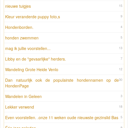
nieuwe tuigjes
15
Kleur veranderde puppy foto,s
9
Hondenborden.
4
honden zwemmen
5
mag ik jullie voorstellen...
13
Libby en de "gevaarlijke" herders.
7
Wandeling Grote Heide Venlo
12
Dan natuurlijk ook de populairste hondennamen op de
30
HondenPage
Wandelen in Geleen
3
Lekker verwend
18
Even voorstellen. .onze 11 weken oude nieuwste gezinslid Bas
5
9