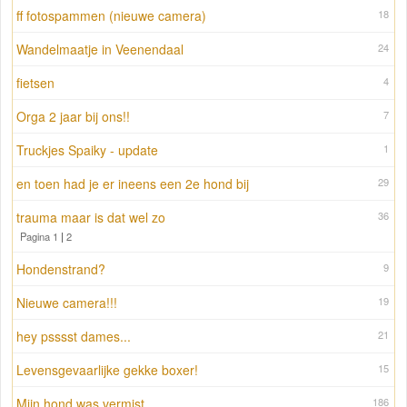
ff fotospammen (nieuwe camera)
18
Wandelmaatje in Veenendaal
24
fietsen
4
Orga 2 jaar bij ons!!
7
Truckjes Spaiky - update
1
en toen had je er ineens een 2e hond bij
29
trauma maar is dat wel zo
36
Pagina 1
|
2
Hondenstrand?
9
Nieuwe camera!!!
19
hey psssst dames...
21
Levensgevaarlijke gekke boxer!
15
Mijn hond was vermist.
186