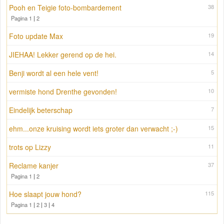
Pooh en Teigie foto-bombardement
38
Pagina 1
|
2
Foto update Max
19
JIEHAA! Lekker gerend op de hei.
14
Benji wordt al een hele vent!
5
vermiste hond Drenthe gevonden!
10
Eindelijk beterschap
7
ehm...onze kruising wordt iets groter dan verwacht ;-)
15
trots op Lizzy
11
Reclame kanjer
37
Pagina 1
|
2
Hoe slaapt jouw hond?
115
Pagina 1
|
2
|
3
|
4