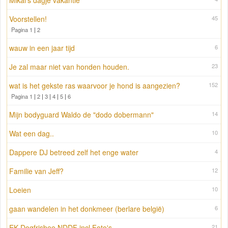
Mikai's dagje vakantie
Voorstellen!
45
Pagina 1
|
2
wauw in een jaar tijd
6
Je zal maar niet van honden houden.
23
wat is het gekste ras waarvoor je hond is aangezien?
152
Pagina 1
|
2
|
3
|
4
|
5
|
6
Mijn bodyguard Waldo de "dodo dobermann"
14
Wat een dag..
10
Dappere DJ betreed zelf het enge water
4
Familie van Jeff?
12
Loeien
10
gaan wandelen in het donkmeer (berlare belgië)
6
EK Dogfrisbee NDDF incl Foto's
21