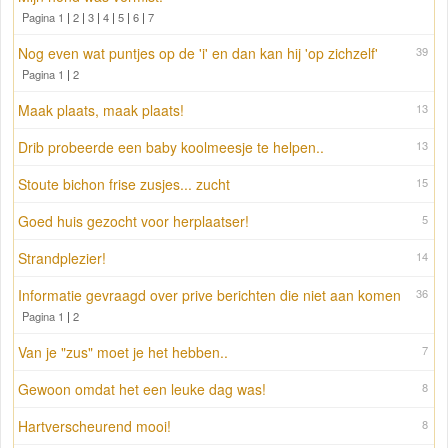
Pagina 1
|
2
|
3
|
4
|
5
|
6
|
7
Nog even wat puntjes op de 'i' en dan kan hij 'op zichzelf'
39
Pagina 1
|
2
Maak plaats, maak plaats!
13
Drib probeerde een baby koolmeesje te helpen..
13
Stoute bichon frise zusjes... zucht
15
Goed huis gezocht voor herplaatser!
5
Strandplezier!
14
Informatie gevraagd over prive berichten die niet aan komen
36
Pagina 1
|
2
Van je "zus" moet je het hebben..
7
Gewoon omdat het een leuke dag was!
8
Hartverscheurend mooi!
8