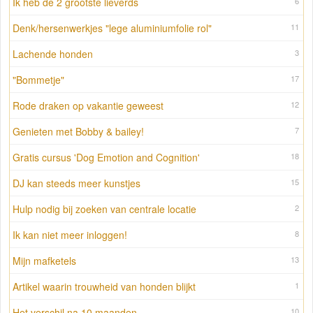
Ik heb de 2 grootste lieverds
6
Denk/hersenwerkjes "lege aluminiumfolie rol"
11
Lachende honden
3
"Bommetje"
17
Rode draken op vakantie geweest
12
Genieten met Bobby & bailey!
7
Gratis cursus 'Dog Emotion and Cognition'
18
DJ kan steeds meer kunstjes
15
Hulp nodig bij zoeken van centrale locatie
2
Ik kan niet meer inloggen!
8
Mijn mafketels
13
Artikel waarin trouwheid van honden blijkt
1
Het verschil na 10 maanden
10