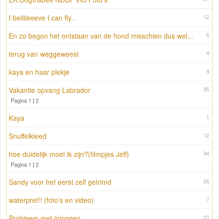
I beliiieeeve I can fly..
12
En zo begon het ontstaan van de hond misschien dus wel...
5
terug van weggeweest
4
kaya en haar plekje
4
Vakantie opvang Labrador
35
Pagina 1
|
2
Kaya
1
Snuffelkleed
12
hoe duidelijk moet ik zijn?(filmpjes Jeff)
34
Pagina 1
|
2
Sandy voor het eerst zelf getrimd
26
waterpret!! (foto's en video)
7
Probleem met inloggen
22