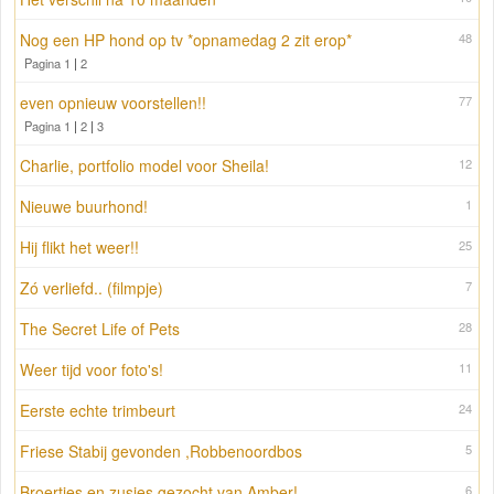
Nog een HP hond op tv *opnamedag 2 zit erop*
48
Pagina 1
|
2
even opnieuw voorstellen!!
77
Pagina 1
|
2
|
3
Charlie, portfolio model voor Sheila!
12
Nieuwe buurhond!
1
Hij flikt het weer!!
25
Zó verliefd.. (filmpje)
7
The Secret Life of Pets
28
Weer tijd voor foto's!
11
Eerste echte trimbeurt
24
Friese Stabij gevonden ,Robbenoordbos
5
Broertjes en zusjes gezocht van Amber!
6