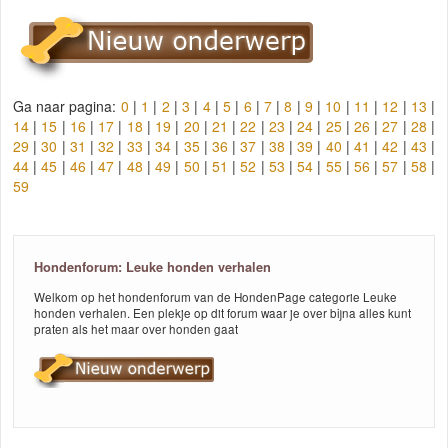
Ga naar pagina:
0
|
1
|
2
|
3
|
4
|
5
|
6
|
7
|
8
|
9
|
10
|
11
|
12
|
13
|
14
|
15
|
16
|
17
|
18
|
19
|
20
|
21
|
22
|
23
|
24
|
25
|
26
|
27
|
28
|
29
|
30
|
31
|
32
|
33
|
34
|
35
|
36
|
37
|
38
|
39
|
40
|
41
|
42
|
43
|
44
|
45
|
46
|
47
|
48
|
49
|
50
|
51
|
52
|
53
|
54
|
55
|
56
|
57
|
58
|
59
Hondenforum: Leuke honden verhalen
Welkom op het hondenforum van de HondenPage categorie Leuke
honden verhalen. Een plekje op dit forum waar je over bijna alles kunt
praten als het maar over honden gaat