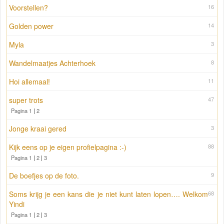
Voorstellen?
16
Golden power
14
Myla
3
Wandelmaatjes Achterhoek
8
Hoi allemaal!
11
super trots
47
Pagina 1
|
2
Jonge kraai gered
3
Kijk eens op je eigen profielpagina :-)
88
Pagina 1
|
2
|
3
De boefjes op de foto.
9
Soms krijg je een kans die je niet kunt laten lopen…. Welkom
68
Yindi
Pagina 1
|
2
|
3