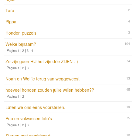
Tara
2
Pippa
4
Honden puzzels
3
Welke bijnaam?
104
Pagina 1
|
2
|
3
|
4
Ze zijn geen HIJ het zijn drie ZIJEN :-)
74
Pagina 1
|
2
|
3
Noah en Wolfje terug van weggeweest
13
hoeveel honden zouden jullie willen hebben??
45
Pagina 1
|
2
Laten we ons eens voorstellen.
19
Pup en volwassen foto's
75
Pagina 1
|
2
|
3
Starten met combisport
10