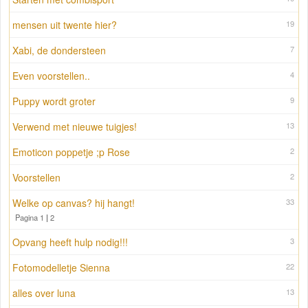
mensen uit twente hier?
19
Xabi, de dondersteen
7
Even voorstellen..
4
Puppy wordt groter
9
Verwend met nieuwe tuigjes!
13
Emoticon poppetje ;p Rose
2
Voorstellen
2
Welke op canvas? hij hangt!
33
Pagina 1
|
2
Opvang heeft hulp nodig!!!
3
Fotomodelletje Sienna
22
alles over luna
13