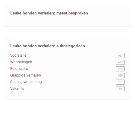
Leuke honden verhalen: meest besproken
Leuke honden verhalen: subcategorieën
Voorstellen
957
Wandelingen
477
Foto topics
1491
Grappige verhalen
529
Stelling van de dag
161
Vakantie
66