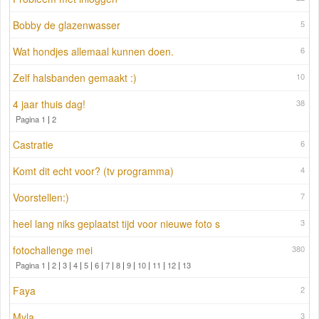
Bobby de glazenwasser
5
Wat hondjes allemaal kunnen doen.
6
Zelf halsbanden gemaakt :)
10
4 jaar thuis dag!
38
Pagina 1
|
2
Castratie
6
Komt dit echt voor? (tv programma)
4
Voorstellen:)
7
heel lang niks geplaatst tijd voor nieuwe foto s
3
fotochallenge mei
380
Pagina 1
|
2
|
3
|
4
|
5
|
6
|
7
|
8
|
9
|
10
|
11
|
12
|
13
Faya
2
Myla
3