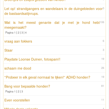
Let op! strandgangers en wandelaars in de duingebieden voor
3
de bastaardsatijnrups.
Wat is het meest genante dat je met je hond hebt
106
meegemaakt?
Pagina 1
|
2
|
3
|
4
vraag aan fokkers
6
Staar
3
Playdate Loonse Duinen, fotospam!!
19
schaam me dood
26
''Probeer in elk geval normaal te lijken!'' ADHD honden?
19
Bang voor bepaalde honden?
81
Pagina 1
|
2
|
3
Even voorstellen
11
4