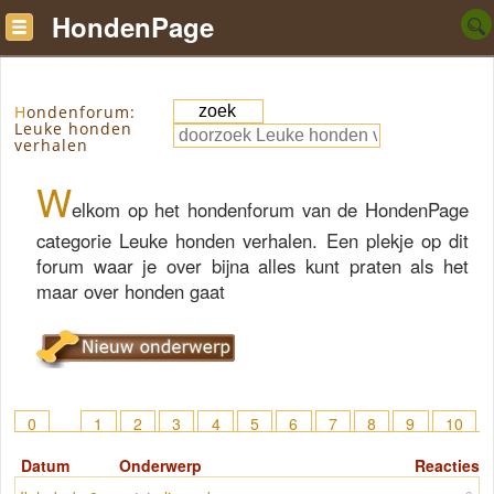
HondenPage
Hondenforum:
Leuke honden
verhalen
W
elkom op het hondenforum van de HondenPage
categorie Leuke honden verhalen. Een plekje op dit
forum waar je over bijna alles kunt praten als het
maar over honden gaat
0
1
2
3
4
5
6
7
8
9
10
11
12
13
14
15
> 59
Datum
Onderwerp
Reacties