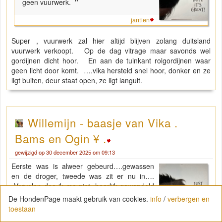
geen vuurwerk.
"
jantien
Super , vuurwerk zal hier altijd blijven zolang duitsland
vuurwerk verkoopt. Op de dag vitrage maar savonds wel
gordijnen dicht hoor. En aan de tuinkant rolgordijnen waar
geen licht door komt. ….vika hersteld snel hoor, donker en ze
ligt buiten, deur staat open, ze ligt languit.
Willemijn - baasje van Vika .
Bams en Ogin ¥ .
gewijzigd op 30 december 2025 om 09:13
Eerste was is alweer gebeurd….gewassen
en de droger, tweede was zit er nu in….
Vervelen doe ik me niet, heerlijk gewandeld
met het meisje, een fietsertje en een lopertje
De HondenPage maakt gebruik van cookies.
info
/
verbergen en
verder niets gezien…cresch is bewoond met
toestaan
de kleintjes, mag ze buiten, de deur staat