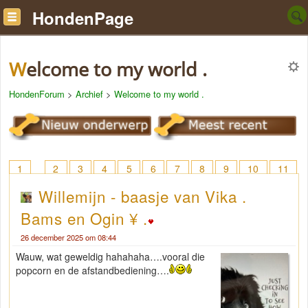
HondenPage
Welcome to my world .
HondenForum
>
Archief
>
Welcome to my world .
1
2
3
4
5
6
7
8
9
10
11
12
13
14
15
16
17
18
> 84
Willemijn - baasje van Vika .
Bams en Ogin ¥ .
26 december 2025 om 08:44
Wauw, wat geweldig hahahaha….vooral die
popcorn en de afstandbediening….