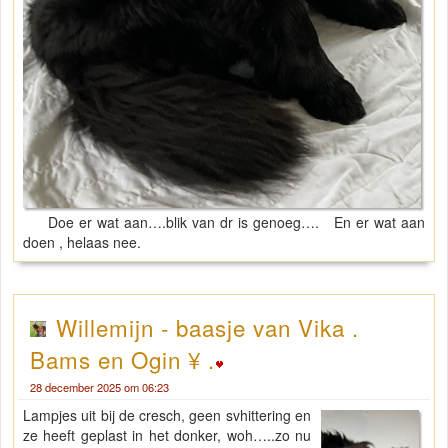
Doe er wat aan….blik van dr is genoeg…. En er wat aan
doen , helaas nee.
Willemijn - baasje van Vika .
Bams en Ogin ¥ .
28 december 2025 om 06:23
Lampjes uit bij de cresch, geen svhittering en
ze heeft geplast in het donker, woh…..zo nu