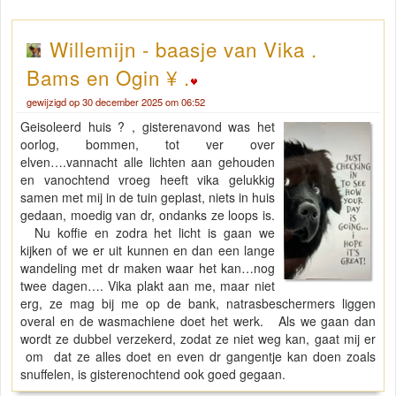
Willemijn - baasje van Vika .
Bams en Ogin ¥ .
gewijzigd op 30 december 2025 om 06:52
Geisoleerd huis ? , gisterenavond was het
oorlog, bommen, tot ver over
elven….vannacht alle lichten aan gehouden
en vanochtend vroeg heeft vika gelukkig
samen met mij in de tuin geplast, niets in huis
gedaan, moedig van dr, ondanks ze loops is.
Nu koffie en zodra het licht is gaan we
kijken of we er uit kunnen en dan een lange
wandeling met dr maken waar het kan…nog
twee dagen…. Vika plakt aan me, maar niet
erg, ze mag bij me op de bank, natrasbeschermers liggen
overal en de wasmachiene doet het werk. Als we gaan dan
wordt ze dubbel verzekerd, zodat ze niet weg kan, gaat mij er
om dat ze alles doet en even dr gangentje kan doen zoals
snuffelen, is gisterenochtend ook goed gegaan.