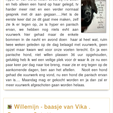
en heb alleen een hand op haar gelegd, tv
harder meer niet en een verder normaal
gesprek met dr aan gegaan…..Het is de
eerste keer dat ze dit gaat mee maken, zelf
zie ik er tegen op, ze is hyper en panisch
ervan, we hebben nog niets evht aan
vuurwerk hier gehad maar de enkele
bommen in de navht en avond doen haar al heel wat, ruim
twee weken geleden op de dag belaagd met vuurwerk, geen
opzet maar kwam wel voor onze voeten terecht. En ja een
panische hond, niet willen plassen 36 uur opgehouden,
gelukkig heb ik wel een veilige plek voor dr waar ik ze nu een
paar keer per dag naar toe breng, maar zie er erg tegen op de
aankomende dagen, ben aan het aftellen. Nooit een hond
gehad die vuurwerk eng vond, nu een hond die panisch ervan
van is…. Maandag mag er gekocht worden en ja dan zal er
meer vuurwerk afgeschoten gaan worden helaas.
Willemijn - baasje van Vika .