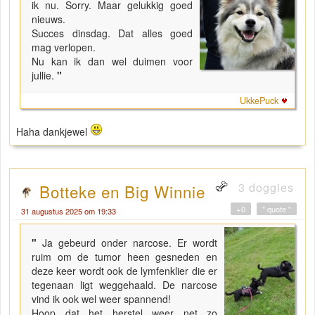
ik nu. Sorry. Maar gelukkig goed
nieuws.
Succes dinsdag. Dat alles goed
mag verlopen.
Nu kan ik dan wel duimen voor
jullie.
"
UkkePuck
Haha dankjewel
3 doggies
Botteke en Big Winnie
+0
" quote "
31 augustus 2025 om 19:33
"
Ja gebeurd onder narcose. Er wordt
ruim om de tumor heen gesneden en
deze keer wordt ook de lymfenklier die er
tegenaan ligt weggehaald. De narcose
vind ik ook wel weer spannend!
Hoop dat het herstel weer net zo