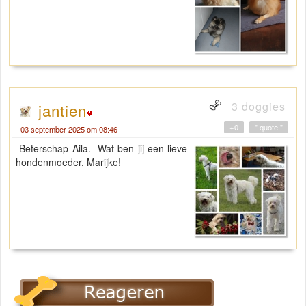
3 doggies
jantien
+0
" quote "
03 september 2025 om 08:46
Beterschap Aila. Wat ben jij een lieve
hondenmoeder, Marijke!