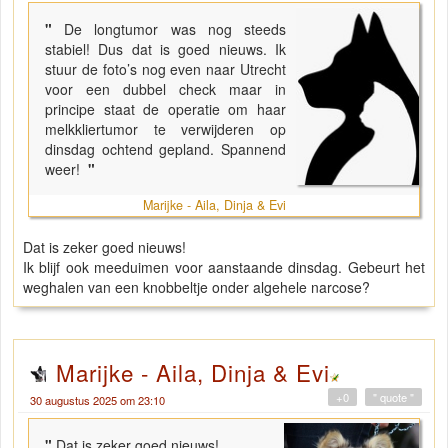
"
De longtumor was nog steeds
stabiel! Dus dat is goed nieuws. Ik
stuur de foto’s nog even naar Utrecht
voor een dubbel check maar in
principe staat de operatie om haar
melkkliertumor te verwijderen op
dinsdag ochtend gepland. Spannend
weer!
"
Marijke - Aila, Dinja & Evi
Dat is zeker goed nieuws!
Ik blijf ook meeduimen voor aanstaande dinsdag. Gebeurt het
weghalen van een knobbeltje onder algehele narcose?
Marijke - Aila, Dinja & Evi
+0
" quote "
30 augustus 2025 om 23:10
"
Dat is zeker goed nieuws!