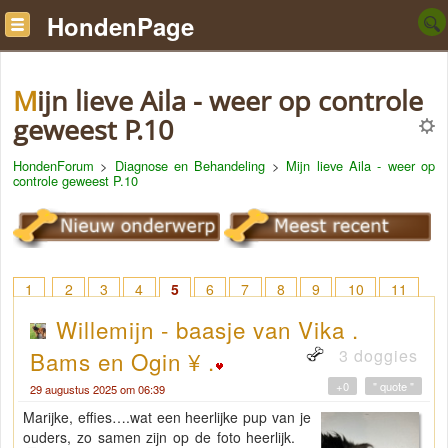
HondenPage
Mijn lieve Aila - weer op controle
geweest P.10
HondenForum
>
Diagnose en Behandeling
>
Mijn lieve Aila - weer op
controle geweest P.10
1
2
3
4
5
6
7
8
9
10
11
Willemijn - baasje van Vika .
3 doggies
Bams en Ogin ¥ .
+0
" quote "
29 augustus 2025 om 06:39
Marijke, effies….wat een heerlijke pup van je
ouders, zo samen zijn op de foto heerlijk.