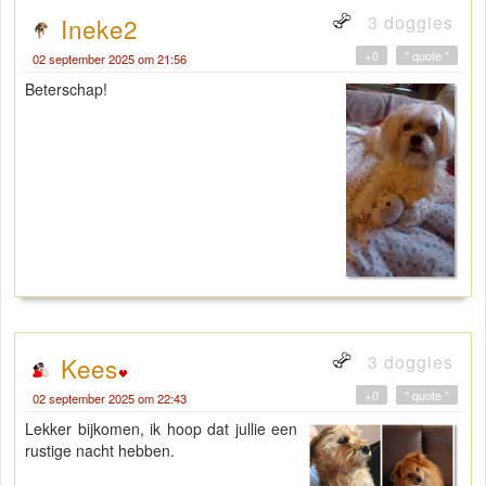
3 doggies
Ineke2
+0
" quote "
02 september 2025 om 21:56
Beterschap!
3 doggies
Kees
+0
" quote "
02 september 2025 om 22:43
Lekker bijkomen, ik hoop dat jullie een
rustige nacht hebben.