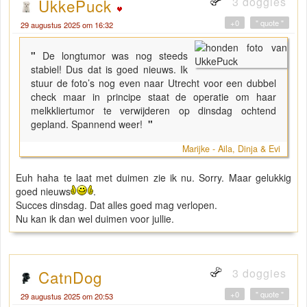
3 doggies
UkkePuck
+0
" quote "
29 augustus 2025 om 16:32
"
De longtumor was nog steeds
stabiel! Dus dat is goed nieuws. Ik
stuur de foto’s nog even naar Utrecht voor een dubbel
check maar in principe staat de operatie om haar
melkkliertumor te verwijderen op dinsdag ochtend
gepland. Spannend weer!
"
Marijke - Aila, Dinja & Evi
Euh haha te laat met duimen zie ik nu. Sorry. Maar gelukkig
goed nieuws
.
Succes dinsdag. Dat alles goed mag verlopen.
Nu kan ik dan wel duimen voor jullie.
3 doggies
CatnDog
+0
" quote "
29 augustus 2025 om 20:53