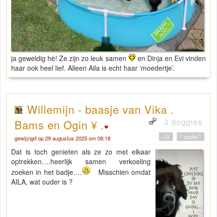
ja geweldig hè! Ze zijn zo leuk samen
en Dinja en Evi vinden
haar ook heel lief. Alleen Aila is echt haar ‘moedertje’.
Willemijn - baasje van Vika .
3 doggies
Bams en Ogin ¥ .
+0
" quote "
gewijzigd op 29 augustus 2025 om 08:18
Dat is toch genieten als ze zo met elkaar
optrekken….heerlijk samen verkoeling
zoeken in het badje….
Misschien omdat
AILA, wat ouder is ?