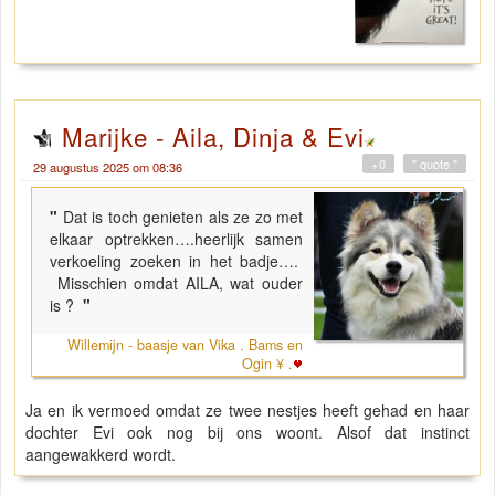
Marijke - Aila, Dinja & Evi
+0
" quote "
29 augustus 2025 om 08:36
"
Dat is toch genieten als ze zo met
elkaar optrekken….heerlijk samen
verkoeling zoeken in het badje….
Misschien omdat AILA, wat ouder
is ?
"
Willemijn - baasje van Vika . Bams en
Ogin ¥ .
Ja en ik vermoed omdat ze twee nestjes heeft gehad en haar
dochter Evi ook nog bij ons woont. Alsof dat instinct
aangewakkerd wordt.