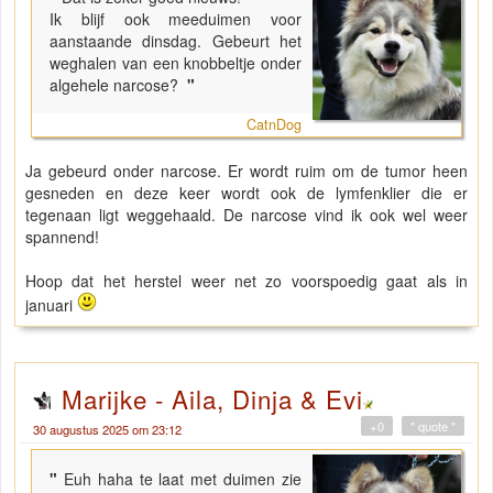
Ik blijf ook meeduimen voor
aanstaande dinsdag. Gebeurt het
weghalen van een knobbeltje onder
algehele narcose?
"
CatnDog
Ja gebeurd onder narcose. Er wordt ruim om de tumor heen
gesneden en deze keer wordt ook de lymfenklier die er
tegenaan ligt weggehaald. De narcose vind ik ook wel weer
spannend!
Hoop dat het herstel weer net zo voorspoedig gaat als in
januari
Marijke - Aila, Dinja & Evi
+0
" quote "
30 augustus 2025 om 23:12
"
Euh haha te laat met duimen zie