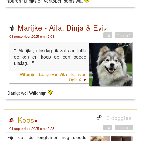
sparen nu niks en verkopen soms wat
Marijke - Aila, Dinja & Evi
+0
" quote "
01 september 2025 om 12:03
"
Marijke, dinsdag, ik zal aan jullie
denken en hoop op een goede
uitslag.
"
Willemijn - baasje van Vika . Bams en
Ogin ¥ .
Dankjewel Willemijn
3 doggies
Kees
+0
" quote "
01 september 2025 om 12:23
Fijn dat de longtumor nog steeds