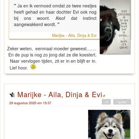
"
Ja en ik vermoed omdat ze twee nestjes
heeft gehad en haar dochter Evi ook nog
bij ons woont. Alsof dat instinct
aangewakkerd wordt.
"
Marijke - Aila, Dinja & Evi
Zeker weten, eenmaal moeder geweest…….
En de pup is nog zo jong dat ze die koestert.
Naar vervlogen tijden, zit er in en blijft er in.
Lief hoor.
Marijke - Aila, Dinja & Evi
+0
" quote "
29 augustus 2025 om 15:37