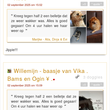
+0
" quote "
02 september 2025 om 15:02
"
Kreeg tegen half 2 een belletje dat
ze weer wakker was. Alles is goed
gegaan! Om 4 uur halen we haar
weer op
"
Marijke - Aila, Dinja & Evi
Jippie!!!
Willemijn - baasje van Vika .
3 doggies
Bams en Ogin ¥ .
+0
" quote "
02 september 2025 om 15:09
"
Kreeg tegen half 2 een belletje dat ze
weer wakker was. Alles is goed gegaan!
Om 4 uur halen we haar weer op
"