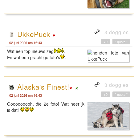
3 doggies
UkkePuck
+0
" quote "
02 juni 2026 om 16:43
Wat een top nieuws zeg
.
En wat een prachtige foto's
.
3 doggies
Alaska's Finest!
+0
" quote "
02 juni 2026 om 16:43
Oooooooooh, die 2e foto! Wat heerlijk
is dat!