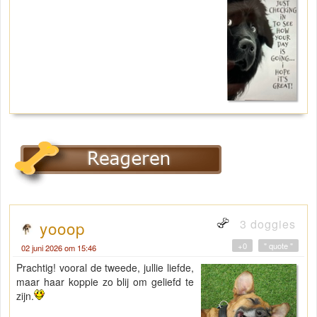
3 doggies
yooop
+0
" quote "
02 juni 2026 om 15:46
Prachtig! vooral de tweede, jullie liefde,
maar haar koppie zo blij om geliefd te
zijn.