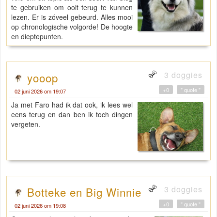
te gebruiken om ooit terug te kunnen
lezen. Er is zóveel gebeurd. Alles mooi
op chronologische volgorde! De hoogte
en dieptepunten.
3 doggies
yooop
+0
" quote "
02 juni 2026 om 19:07
Ja met Faro had ik dat ook, ik lees wel
eens terug en dan ben ik toch dingen
vergeten.
3 doggies
Botteke en Big Winnie
+0
" quote "
02 juni 2026 om 19:08