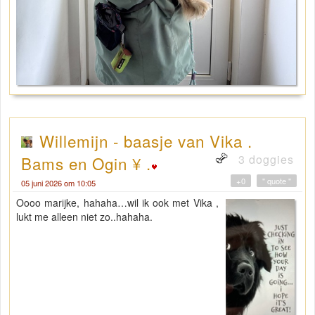
Willemijn - baasje van Vika .
3 doggies
Bams en Ogin ¥ .
+0
" quote "
05 juni 2026 om 10:05
Oooo marijke, hahaha…wil ik ook met Vika ,
lukt me alleen niet zo..hahaha.