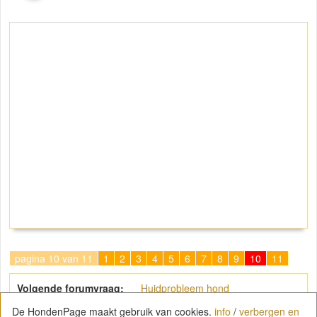
pagina 10 van 11
1
2
3
4
5
6
7
8
9
10
11
Volgende forumvraag:
Huidprobleem hond
De HondenPage maakt gebruik van cookies.
info
/
verbergen en