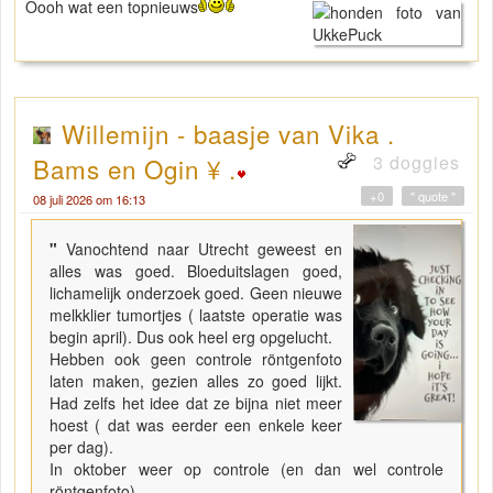
Oooh wat een topnieuws
Willemijn - baasje van Vika .
3 doggies
Bams en Ogin ¥ .
+0
" quote "
08 juli 2026 om 16:13
"
Vanochtend naar Utrecht geweest en
alles was goed. Bloeduitslagen goed,
lichamelijk onderzoek goed. Geen nieuwe
melkklier tumortjes ( laatste operatie was
begin april). Dus ook heel erg opgelucht.
Hebben ook geen controle röntgenfoto
laten maken, gezien alles zo goed lijkt.
Had zelfs het idee dat ze bijna niet meer
hoest ( dat was eerder een enkele keer
per dag).
In oktober weer op controle (en dan wel controle
röntgenfoto).