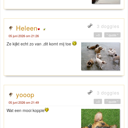
3 doggies
Heleen
+0
" quote "
05 juni 2026 om 21:26
Ze kijkt echt zo van ,dit komt mij toe
3 doggies
yooop
+0
" quote "
05 juni 2026 om 21:49
Wat een mooi koppie