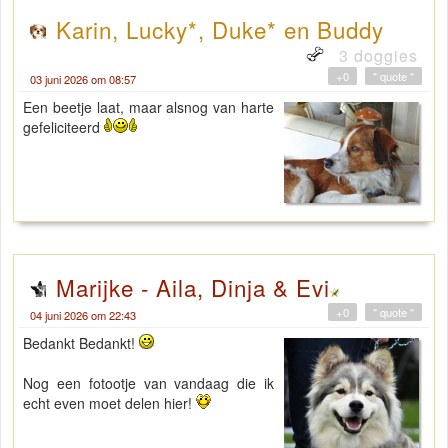
Karin, Lucky*, Duke* en Buddy
3 doggies
+0
" quote "
03 juni 2026 om 08:57
Een beetje laat, maar alsnog van harte
gefeliciteerd
Marijke - Aila, Dinja & Evi
+0
" quote "
04 juni 2026 om 22:43
Bedankt Bedankt!
Nog een fotootje van vandaag die ik
echt even moet delen hier!