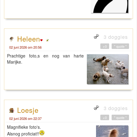
3 doggies
Heleen
+0
" quote "
02 juni 2026 om 20:56
Prachtige foto,s en nog van harte
Marijke.
3 doggies
Loesje
+0
" quote "
02 juni 2026 om 22:37
Magnifieke foto's.
Alsnog proficiat!!