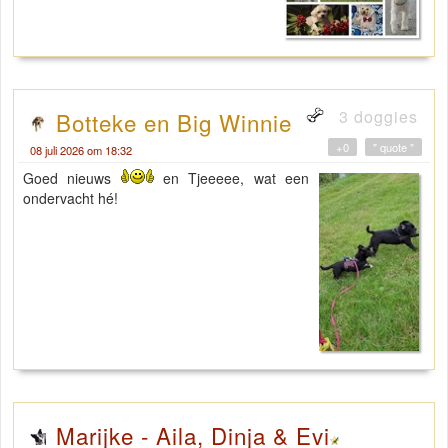
3 doggies
Botteke en Big Winnie
+0
" quote "
08 juli 2026 om 18:32
Goed nieuws
en Tjeeeee, wat een
ondervacht hé!
Marijke - Aila, Dinja & Evi