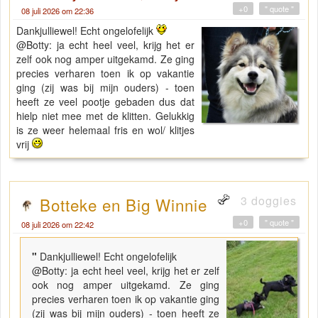
+0
" quote "
08 juli 2026 om 22:36
Dankjulliewel! Echt ongelofelijk
@Botty: ja echt heel veel, krijg het er
zelf ook nog amper uitgekamd. Ze ging
precies verharen toen ik op vakantie
ging (zij was bij mijn ouders) - toen
heeft ze veel pootje gebaden dus dat
hielp niet mee met de klitten. Gelukkig
is ze weer helemaal fris en wol/ klitjes
vrij
3 doggies
Botteke en Big Winnie
+0
" quote "
08 juli 2026 om 22:42
"
Dankjulliewel! Echt ongelofelijk
@Botty: ja echt heel veel, krijg het er zelf
ook nog amper uitgekamd. Ze ging
precies verharen toen ik op vakantie ging
(zij was bij mijn ouders) - toen heeft ze