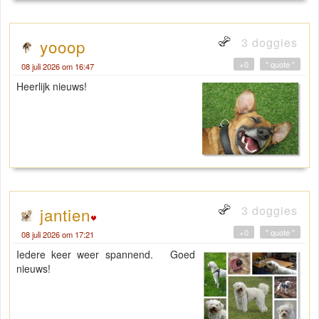
3 doggies
yooop
+0
" quote "
08 juli 2026 om 16:47
Heerlijk nieuws!
3 doggies
jantien
+0
" quote "
08 juli 2026 om 17:21
Iedere keer weer spannend. Goed
nieuws!