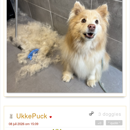
3 doggies
UkkePuck
+0
" quote "
08 juli 2026 om 15:09