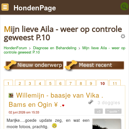
HondenPage
Mijn lieve Aila - weer op controle
geweest P.10
HondenForum
>
Diagnose en Behandeling
>
Mijn lieve Aila - weer op
controle geweest P.10
1
2
3
4
5
6
7
8
9
10
11
Willemijn - baasje van Vika .
3 doggies
Bams en Ogin ¥ .
+0
" quote "
02 juni 2026 om 15:33
Marijke….goede update zeg, en wat een
mooie fotoos, prachtig.