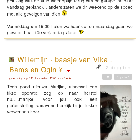
gelukkig was de auto weer optijd terug van de garage vandaar
vandaag gepland)... anders zaten we dit weekend op de spoed
met alle gevolgen van dien
Vanmiddag om 15.30 halen we haar op, en maandag gaan we
gewoon haar 10e verjaardag vieren
Willemijn - baasje van Vika .
3 doggies
Bams en Ogin ¥ .
+0
" quote "
gewijzigd op 12 december 2025 om 14:45
Toch goed nieuws Marijke, alhoewel een
fikse operatie zeg, op naar herstel
nu…..marijke, voor jou ook een
geruststelling, vanavond heerlijk bij je, lekker
verwennen hoor…..