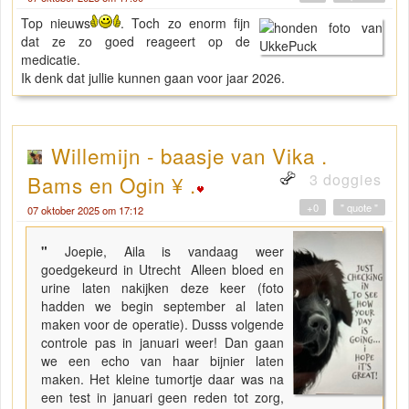
Top nieuws
. Toch zo enorm fijn
dat ze zo goed reageert op de
medicatie.
Ik denk dat jullie kunnen gaan voor jaar 2026.
Willemijn - baasje van Vika .
3 doggies
Bams en Ogin ¥ .
+0
" quote "
07 oktober 2025 om 17:12
"
Joepie, Aila is vandaag weer
goedgekeurd in Utrecht Alleen bloed en
urine laten nakijken deze keer (foto
hadden we begin september al laten
maken voor de operatie). Dusss volgende
controle pas in januari weer! Dan gaan
we een echo van haar bijnier laten
maken. Het kleine tumortje daar was na
een test in januari geen reden tot zorg,