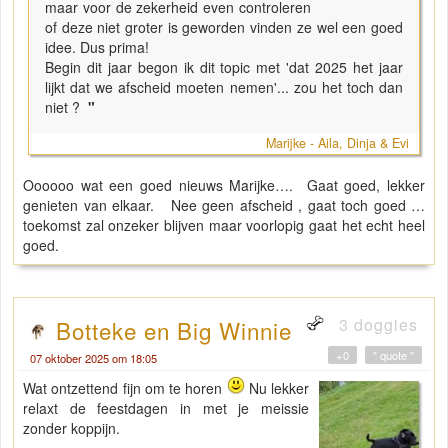
maar voor de zekerheid even controleren
of deze niet groter is geworden vinden ze wel een goed
idee. Dus prima!
Begin dit jaar begon ik dit topic met 'dat 2025 het jaar
lijkt dat we afscheid moeten nemen'... zou het toch dan
niet ?
"
Marijke - Aila, Dinja & Evi
Oooooo wat een goed nieuws Marijke…. Gaat goed, lekker
genieten van elkaar. Nee geen afscheid , gaat toch goed …
toekomst zal onzeker blijven maar voorlopig gaat het echt heel
goed.
3 doggies
Botteke en Big Winnie
+0
" quote "
07 oktober 2025 om 18:05
Wat ontzettend fijn om te horen
Nu lekker
relaxt de feestdagen in met je meissie
zonder koppijn.