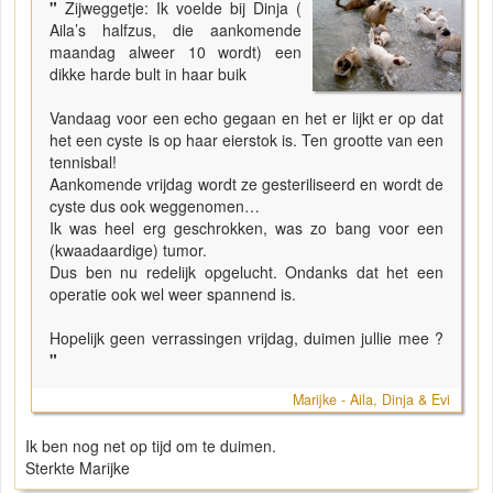
"
Zijweggetje: Ik voelde bij Dinja (
Aila’s halfzus, die aankomende
maandag alweer 10 wordt) een
dikke harde bult in haar buik
Vandaag voor een echo gegaan en het er lijkt er op dat
het een cyste is op haar eierstok is. Ten grootte van een
tennisbal!
Aankomende vrijdag wordt ze gesteriliseerd en wordt de
cyste dus ook weggenomen…
Ik was heel erg geschrokken, was zo bang voor een
(kwaadaardige) tumor.
Dus ben nu redelijk opgelucht. Ondanks dat het een
operatie ook wel weer spannend is.
Hopelijk geen verrassingen vrijdag, duimen jullie mee ?
"
Marijke - Aila, Dinja & Evi
Ik ben nog net op tijd om te duimen.
Sterkte Marijke