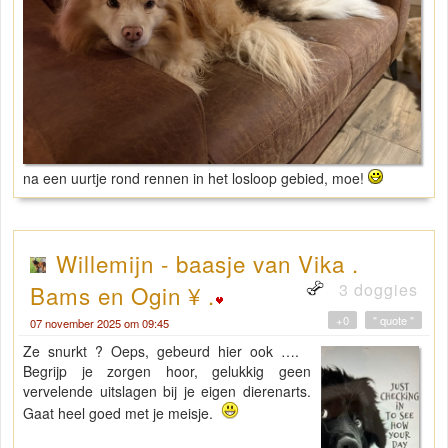
na een uurtje rond rennen in het losloop gebied, moe!
Willemijn - baasje van Vika .
3 doggies
Bams en Ogin ¥ .
+0
" quote "
07 november 2025 om 09:45
Ze snurkt ? Oeps, gebeurd hier ook ….
Begrijp je zorgen hoor, gelukkig geen
vervelende uitslagen bij je eigen dierenarts.
Gaat heel goed met je meisje.