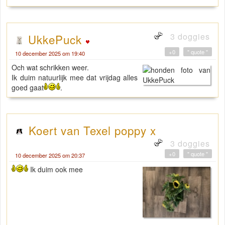
3 doggies
UkkePuck
+0
" quote "
10 december 2025 om 19:40
Och wat schrikken weer.
Ik duim natuurlijk mee dat vrijdag alles
goed gaat
.
Koert van Texel poppy x
3 doggies
+0
" quote "
10 december 2025 om 20:37
Ik duim ook mee