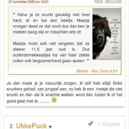
+0
" quote "
07 november 2025 om 16:21
"
Haha ja ze snurkt gelukkig niet heel
hard, af en toe een beetje. Maarja
vroeger deed ze dat nooit dus dan ben je
meteen bang dat er misschien iets zit
Maarja moet ook niet vergeten dat ze
alweer 11,5 jaar oud is. Dus
ouderdomskwaaltjes los van haar ziekte
zullen ook langzamerhand gaan spelen
"
Marijke - Aila, Dinja & Evi
Ja dan maak je je natuurlijk zorgen, ik zelf heb altijd flinke
snurkers gehad, van jongsaf aan, nu heb ik een meisje die niet
snurkt en dan als ik snachts wakker word dan luister ik of het
goed gaat met dr. …….
3 doggies
UkkePuck