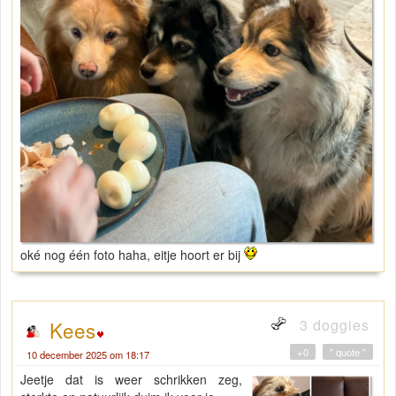
oké nog één foto haha, eitje hoort er bij
3 doggies
Kees
+0
" quote "
10 december 2025 om 18:17
Jeetje dat is weer schrikken zeg,