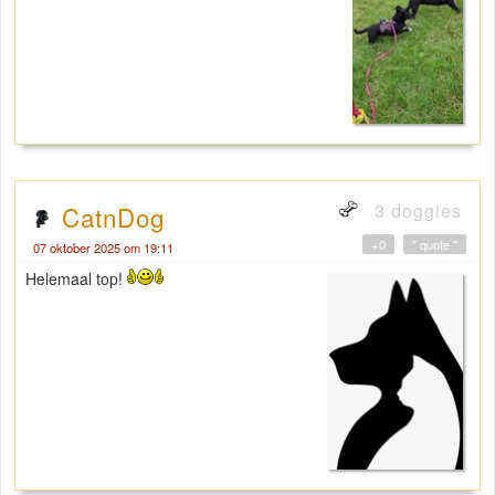
3 doggies
CatnDog
+0
" quote "
07 oktober 2025 om 19:11
Helemaal top!