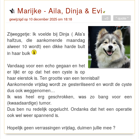
Marijke - Aila, Dinja & Evi
+0
" quote "
gewijzigd op 10 december 2025 om 18:18
Zijweggetje: Ik voelde bij Dinja ( Aila’s
halfzus, die aankomende maandag
alweer 10 wordt) een dikke harde bult
in haar buik
Vandaag voor een echo gegaan en het
er lijkt er op dat het een cyste is op
haar eierstok is. Ten grootte van een tennisbal!
Aankomende vrijdag wordt ze gesteriliseerd en wordt de cyste
dus ook weggenomen…
Ik was heel erg geschrokken, was zo bang voor een
(kwaadaardige) tumor.
Dus ben nu redelijk opgelucht. Ondanks dat het een operatie
ook wel weer spannend is.
Hopelijk geen verrassingen vrijdag, duimen jullie mee ?