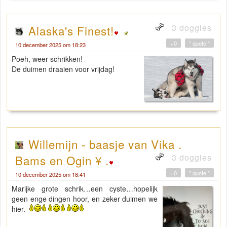
3 doggies
Alaska's Finest!
+0
" quote "
10 december 2025 om 18:23
Poeh, weer schrikken!
De duimen draaien voor vrijdag!
Willemijn - baasje van Vika .
3 doggies
Bams en Ogin ¥ .
+0
" quote "
10 december 2025 om 18:41
Marijke grote schrik…een cyste…hopelijk
geen enge dingen hoor, en zeker duimen we
hier.