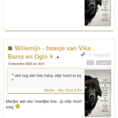
Willemijn - baasje van Vika .
3 doggies
Bams en Ogin ¥ .
+0
" quote "
10 december 2025 om 18:41
"
oké nog één foto haha, eitje hoort er bij
"
Marijke - Aila, Dinja & Evi
Marijke wat een heerlijke foto…ja eitje hoort
erbij.