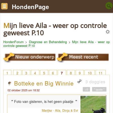
HondenPage
Mijn lieve Aila - weer op controle
geweest P.10
HondenForum
>
Diagnose en Behandeling
>
Mijn lieve Aila - weer op
controle geweest P.10
1
2
3
4
5
6
7
8
9
10
11
3 doggies
Botteke en Big Winnie
+0
" quote "
02 oktober 2025 om 18:32
"
Foto van gisteren, is het geen plaatje
"
Marijke - Aila, Dinja & Evi