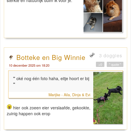
sterkte en natuurlijk duim ik voor je.
3 doggies
Botteke en Big Winnie
+0
" quote "
10 december 2025 om 18:20
"
oké nog één foto haha, eitje hoort er bij
"
Marijke - Aila, Dinja & Evi
hier ook zoeen eier verslaafde, gekookte,
zuinig happen ook erop