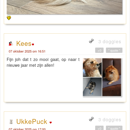
3 doggies
Kees
+0
" quote "
07 oktober 2025 om 16:51
Fijn joh dat t zo mooi gaat, op naar t
nieuwe jaar met zijn allen!
3 doggies
UkkePuck
+0
" quote "
07 oktober 2025 om 17:00