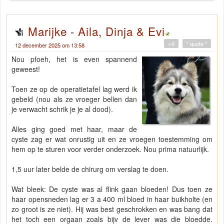
Marijke - Aila, Dinja & Evi
+0
" quote "
12 december 2025 om 13:58
Nou pfoeh, het is even spannend
geweest!
Toen ze op de operatietafel lag werd ik
gebeld (nou als ze vroeger bellen dan
je verwacht schrik je je al dood).
Alles ging goed met haar, maar de
cyste zag er wat onrustig uit en ze vroegen toestemming om
hem op te sturen voor verder onderzoek. Nou prima natuurlijk.
1,5 uur later belde de chirurg om verslag te doen.
Wat bleek: De cyste was al flink gaan bloeden! Dus toen ze
haar opensneden lag er 3 a 400 ml bloed in haar buikholte (en
zo groot is ze niet). Hij was best geschrokken en was bang dat
het toch een orgaan zoals bijv de lever was die bloedde.