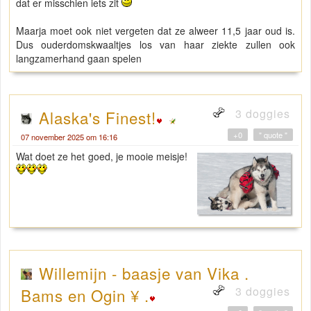
dat er misschien iets zit
Maarja moet ook niet vergeten dat ze alweer 11,5 jaar oud is.
Dus ouderdomskwaaltjes los van haar ziekte zullen ook
langzamerhand gaan spelen
3 doggies
Alaska's Finest!
+0
" quote "
07 november 2025 om 16:16
Wat doet ze het goed, je mooie meisje!
Willemijn - baasje van Vika .
3 doggies
Bams en Ogin ¥ .