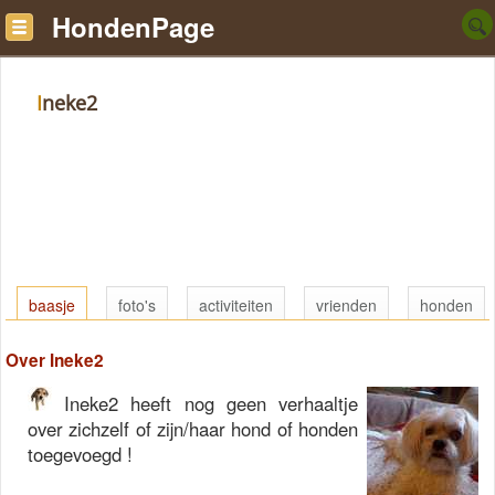
HondenPage
Ineke2
baasje
foto's
activiteiten
vrienden
honden
Over Ineke2
Ineke2 heeft nog geen verhaaltje
over zichzelf of zijn/haar hond of honden
toegevoegd !