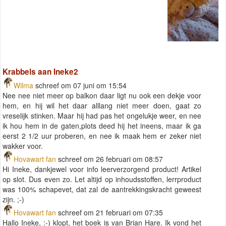
Krabbels aan Ineke2
Wilma
schreef om 07 juni om 15:54
Nee nee niet meer op balkon daar ligt nu ook een dekje voor
hem, en hij wil het daar alllang niet meer doen, gaat zo
vreselijk stinken. Maar hij had pas het ongelukje weer, en nee
ik hou hem in de gaten,plots deed hij het ineens, maar ik ga
eerst 2 1/2 uur proberen, en nee ik maak hem er zeker niet
wakker voor.
Hovawart fan
schreef om 26 februari om 08:57
Hi Ineke, dankjewel voor info leerverzorgend product! Artikel
op slot. Dus even zo. Let altijd op inhoudsstoffen, lerrproduct
was 100% schapevet, dat zal de aantrekkingskracht geweest
zijn. ;-)
Hovawart fan
schreef om 21 februari om 07:35
Hallo Ineke, :-) klopt, het boek is van Brian Hare. Ik vond het