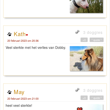
3 doggies
Kath
+0
" quote "
20 februari 2023 om 20:36
Veel sterkte met het verlies van Dobby.
3 doggies
May
+0
" quote "
20 februari 2023 om 21:00
heel veel sterkte!