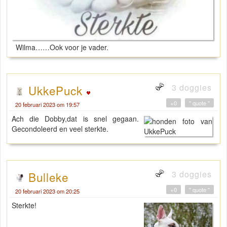
Wilma……Ook voor je vader.
3 doggies
UkkePuck
+0
" quote "
20 februari 2023 om 19:57
Ach die Dobby,dat is snel gegaan.
Gecondoleerd en veel sterkte.
3 doggies
Bulleke
+0
" quote "
20 februari 2023 om 20:25
Sterkte!