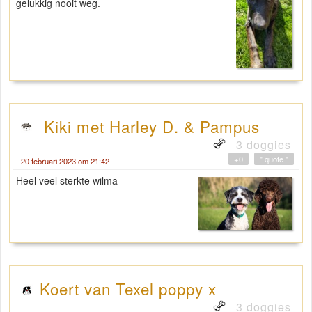
gelukkig nooit weg.
Kiki met Harley D. & Pampus
3 doggies
+0
" quote "
20 februari 2023 om 21:42
Heel veel sterkte wilma
Koert van Texel poppy x
3 doggies