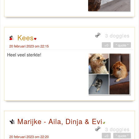
3 doggies
Kees
+0
" quote "
20 februari 2023 om 22:15
Heel veel sterkte!
Marijke - Aila, Dinja & Evi
3 doggies
+0
" quote "
20 februari 2023 om 22:20