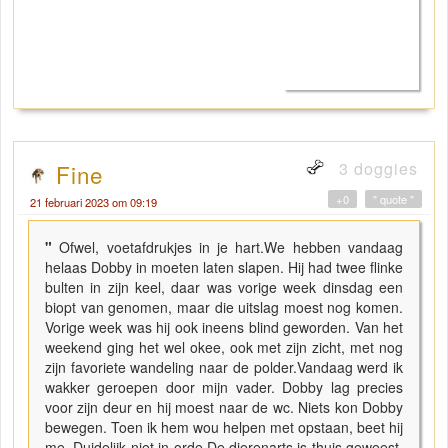
3 doggies
Fine
+0
" quote "
21 februari 2023 om 09:19
"
Ofwel, voetafdrukjes in je hart.We hebben vandaag
helaas Dobby in moeten laten slapen. Hij had twee flinke
bulten in zijn keel, daar was vorige week dinsdag een
biopt van genomen, maar die uitslag moest nog komen.
Vorige week was hij ook ineens blind geworden. Van het
weekend ging het wel okee, ook met zijn zicht, met nog
zijn favoriete wandeling naar de polder.Vandaag werd ik
wakker geroepen door mijn vader. Dobby lag precies
voor zijn deur en hij moest naar de wc. Niets kon Dobby
bewegen. Toen ik hem wou helpen met opstaan, beet hij
me. Duidelijk niet in orde.De dierenarts is thuis geweest,