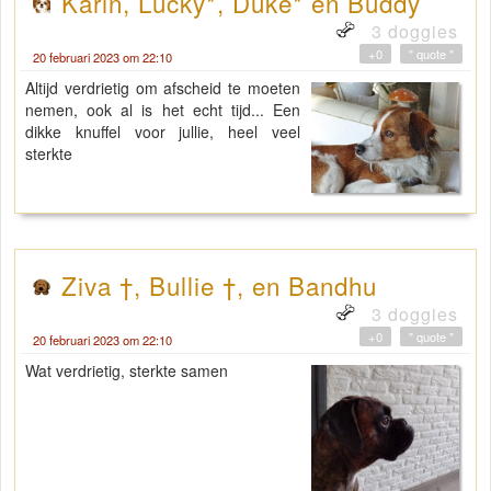
Karin, Lucky*, Duke* en Buddy
3 doggies
+0
" quote "
20 februari 2023 om 22:10
Altijd verdrietig om afscheid te moeten
nemen, ook al is het echt tijd... Een
dikke knuffel voor jullie, heel veel
sterkte
Ziva †, Bullie †, en Bandhu
3 doggies
+0
" quote "
20 februari 2023 om 22:10
Wat verdrietig, sterkte samen