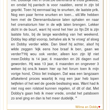
en omdat hij panisch is voor naalden, eerst in zijn bil
geprikt. Toen hij eenmaal lag te snurken, de laatste prik.
Nog een paar ferme snurken en toen... stil.We hebben
hem met de Dierenambulance laten ophalen en naar
het crematorium hier in de wijk laten brengen. Lekker
dicht in de buurt, want hij vond het hier zo fijn.Dit is zijn
laatste foto, bij de lange wandeling van het weekend.
Dobby liep altijd voorop, behalve als ik 'te vroeg' af sloeg
en Dobby verder wilde. Dan bleef hij achter, alsof hij
wilde zeggen 'kijk eens hoe braaf ik ben, gaan we
verder?'Hij wou ook verder, alleen kon zijn lijf niet
meer.Dobby is 14 jaar, 6 maanden en 26 dagen oud
geworden. Hij was 13 jaar, 6 maanden en ongeveer 3
weken bij ons.Ik kwam hier op het forum toen ik mijn
vorige hond, Chico liet inslapen. Dat was een langzaam
aftakelend proces waarbij ik nog een jaar heb lopen
twijfelen of het wel de goede beslissing was. Want had ik
niet nog een rolstoel kunnen regelen, of dit of dat. Met
Dobby's gaan heb ik meer vrede, omdat het patsboem
zo snel ging en dan is het meer duidelijk.
"
Wilma en Dobby