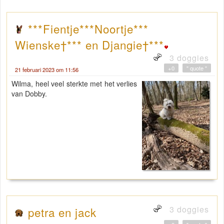
***Fientje***Noortje***
Wienske†*** en Djangie†***
3 doggies
+0
" quote "
21 februari 2023 om 11:56
Wilma, heel veel sterkte met het verlies
van Dobby.
3 doggies
petra en jack