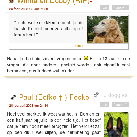
Wilma en Dobby (RIP)
+0
" quote "
20 februari 2023 om 21:28
"
Toch wel schrikken omdat je de
laatste tijd niet meer zo actief op dit
forum bent.
"
Loesje
Haha, ja, had niet zoveel vragen meer.
En na 13 jaar zijn de
vragen die door anderen gesteld worden ook eigenlijk best
herhalend, dus ik deed wat minder.
3 doggies
Paul (Eefke † ) Foske
+0
" quote "
20 februari 2023 om 21:34
Heel veel sterkte. Ik weet wat het is. Dertien en
een half jaar bij jullie is een hele tijd. Het besef
dat je hem nooit meer terugziet. Het verdriet zal
op den duur wel slijten, de herinnering gaat