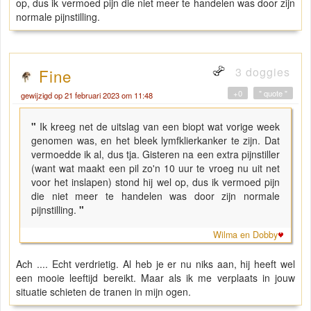
op, dus ik vermoed pijn die niet meer te handelen was door zijn
normale pijnstilling.
3 doggies
Fine
+0
" quote "
gewijzigd op 21 februari 2023 om 11:48
"
Ik kreeg net de uitslag van een biopt wat vorige week
genomen was, en het bleek lymfklierkanker te zijn. Dat
vermoedde ik al, dus tja. Gisteren na een extra pijnstiller
(want wat maakt een pil zo'n 10 uur te vroeg nu uit net
voor het inslapen) stond hij wel op, dus ik vermoed pijn
die niet meer te handelen was door zijn normale
pijnstilling.
"
Wilma en Dobby
Ach .... Echt verdrietig. Al heb je er nu niks aan, hij heeft wel
een mooie leeftijd bereikt. Maar als ik me verplaats in jouw
situatie schieten de tranen in mijn ogen.