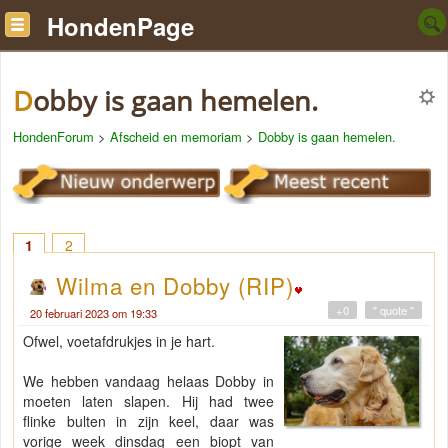
HondenPage
Dobby is gaan hemelen.
HondenForum
>
Afscheid en memoriam
>
Dobby is gaan hemelen.
1
2
Wilma en Dobby (RIP)
+0
" quote "
20 februari 2023 om 19:33
Ofwel, voetafdrukjes in je hart.
We hebben vandaag helaas Dobby in
moeten laten slapen. Hij had twee
flinke bulten in zijn keel, daar was
vorige week dinsdag een biopt van