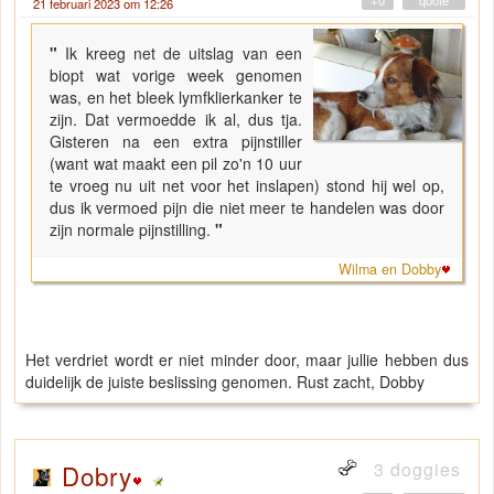
+0
" quote "
21 februari 2023 om 12:26
"
Ik kreeg net de uitslag van een
biopt wat vorige week genomen
was, en het bleek lymfklierkanker te
zijn. Dat vermoedde ik al, dus tja.
Gisteren na een extra pijnstiller
(want wat maakt een pil zo'n 10 uur
te vroeg nu uit net voor het inslapen) stond hij wel op,
dus ik vermoed pijn die niet meer te handelen was door
zijn normale pijnstilling.
"
Wilma en Dobby
Het verdriet wordt er niet minder door, maar jullie hebben dus
duidelijk de juiste beslissing genomen. Rust zacht, Dobby
3 doggies
Dobry