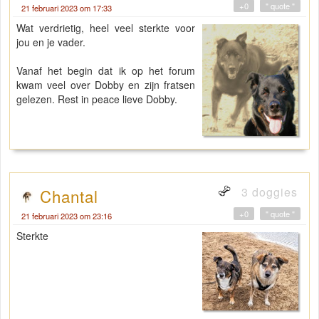
+0
" quote "
21 februari 2023 om 17:33
Wat verdrietig, heel veel sterkte voor
jou en je vader.
Vanaf het begin dat ik op het forum
kwam veel over Dobby en zijn fratsen
gelezen. Rest in peace lieve Dobby.
3 doggies
Chantal
+0
" quote "
21 februari 2023 om 23:16
Sterkte