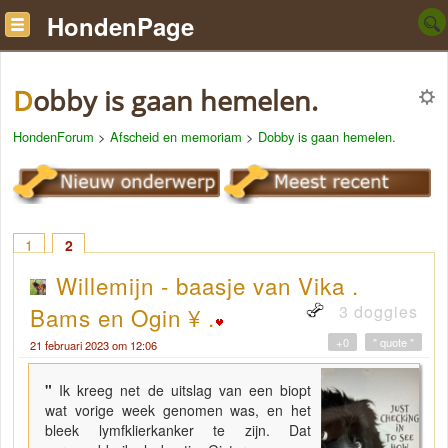
HondenPage
Dobby is gaan hemelen.
HondenForum
>
Afscheid en memoriam
>
Dobby is gaan hemelen.
1
2
Willemijn - baasje van Vika .
3 doggies
Bams en Ogin ¥ .
+0
" quote "
21 februari 2023 om 12:06
"
Ik kreeg net de uitslag van een biopt
wat vorige week genomen was, en het
bleek lymfklierkanker te zijn. Dat