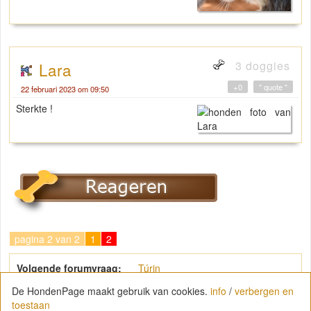
3 doggies
Lara
+0
" quote "
22 februari 2023 om 09:50
Sterkte !
pagina 2 van 2
1
2
Volgende forumvraag:
Túrin
De HondenPage maakt gebruik van cookies.
info
/
verbergen en
toestaan